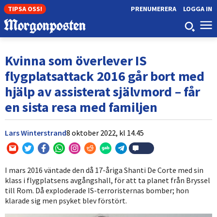
TIPSA OSS!
PRENUMERERA
LOGGA IN
Kvinna som överlever IS
flygplatsattack 2016 går bort med
hjälp av assisterat självmord – får
en sista resa med familjen
Lars Winterstrand
8 oktober 2022,
kl
14.45
I mars 2016 väntade den då 17-åriga Shanti De Corte med sin
klass i flygplatsens avgångshall, för att ta planet från Bryssel
till Rom. Då exploderade IS-terroristernas bomber; hon
klarade sig men psyket blev förstört.