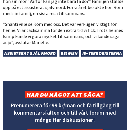
hon sin mor ”Varför kan jag inte bara få dö?” Familjen ställde
upp på ett assisterat självmord. Förra året besökte hon Rom
med sin familj, en sista resa tillsammans.
”Shanti ville se Rom med oss. Det var verkligen viktigt för
henne. Vi är tacksamma för den extra tid vi fick. Trots hennes
kamp kunde vi göra mycket tillsammans, och vi kunde säga
adjö”, avslutar Marielle.
ASSISTERAT SJÄLVMORD
BELGIEN
IS-TERRORISTERNA
HAR DU NÅGOT ATT SÄGA?
Prenumerera för 99 kr/mån och få tillgång till
kommentarsfälten och till vårt forum med
många fler diskussioner!