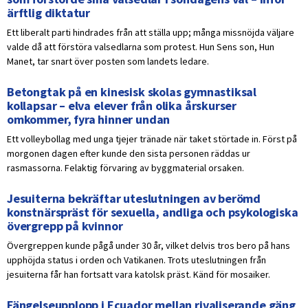
ärftlig diktatur
Ett liberalt parti hindrades från att ställa upp; många missnöjda väljare
valde då att förstöra valsedlarna som protest. Hun Sens son, Hun
Manet, tar snart över posten som landets ledare.
Betongtak på en kinesisk skolas gymnastiksal
kollapsar – elva elever från olika årskurser
omkommer, fyra hinner undan
Ett volleybollag med unga tjejer tränade när taket störtade in. Först på
morgonen dagen efter kunde den sista personen räddas ur
rasmassorna. Felaktig förvaring av byggmaterial orsaken.
Jesuiterna bekräftar uteslutningen av berömd
konstnärspräst för sexuella, andliga och psykologiska
övergrepp på kvinnor
Övergreppen kunde pågå under 30 år, vilket delvis tros bero på hans
upphöjda status i orden och Vatikanen. Trots uteslutningen från
jesuiterna får han fortsatt vara katolsk präst. Känd för mosaiker.
Fängelseupplopp i Ecuador mellan rivaliserande gäng