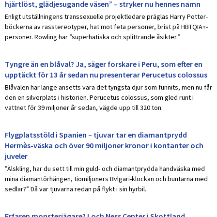
hjärtlöst, glädjesugande väsen” – stryker nu hennes namn
Enligt utställningens transsexuelle projektledare präglas Harry Potter-
böckerna av rasstereotyper, hat mot feta personer, brist på HBTQIA+-
personer. Rowling har ”superhatiska och splittrande åsikter.”
Tyngre än en blåval? Ja, säger forskare i Peru, som efter en
upptäckt för 13 år sedan nu presenterar Perucetus colossus
Blåvalen har länge ansetts vara det tyngsta djur som funnits, men nu får
den en silverplats i historien. Perucetus colossus, som gled runt i
vattnet för 39 miljoner år sedan, vägde upp till 320 ton.
Flygplatsstöld i Spanien – tjuvar tar en diamantprydd
Hermès-väska och över 90 miljoner kronor i kontanter och
juveler
”Älskling, har du sett till min guld- och diamantprydda handväska med
mina diamantörhängen, tiomiljoners Bvlgari-klockan och buntarna med
sedlar?” Då var tjuvarna redan på flykt i sin hyrbil.
Erfaren monsterjägare? Loch Ness Center i Skottland