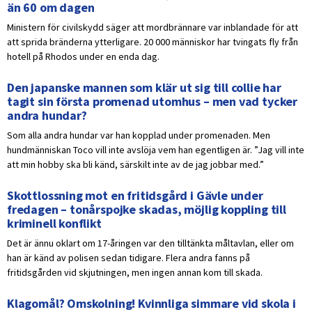
än 60 om dagen
Ministern för civilskydd säger att mordbrännare var inblandade för att
att sprida bränderna ytterligare. 20 000 människor har tvingats fly från
hotell på Rhodos under en enda dag.
Den japanske mannen som klär ut sig till collie har
tagit sin första promenad utomhus – men vad tycker
andra hundar?
Som alla andra hundar var han kopplad under promenaden. Men
hundmänniskan Toco vill inte avslöja vem han egentligen är. ”Jag vill inte
att min hobby ska bli känd, särskilt inte av de jag jobbar med.”
Skottlossning mot en fritidsgård i Gävle under
fredagen – tonårspojke skadas, möjlig koppling till
kriminell konflikt
Det är ännu oklart om 17-åringen var den tilltänkta måltavlan, eller om
han är känd av polisen sedan tidigare. Flera andra fanns på
fritidsgården vid skjutningen, men ingen annan kom till skada.
Klagomål? Omskolning! Kvinnliga simmare vid skola i