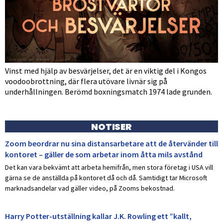
Vinst med hjälp av besvärjelser, det är en viktig del i Kongos
voodoobrottning, där flera utövare livnär sig på
underhållningen. Berömd boxningsmatch 1974 lade grunden.
NOTISER
Zoom beordrar nu sina distansarbetare att de återvänder till
kontoret – gäller de som arbetar inom åtta mils avstånd
Det kan vara bekvämt att arbeta hemifrån, men stora företag i USA vill
gärna se de anställda på kontoret då och då. Samtidigt tar Microsoft
marknadsandelar vad gäller video, på Zooms bekostnad.
Harry Potter-utställning kallar J.K. Rowling ett ”kallt,