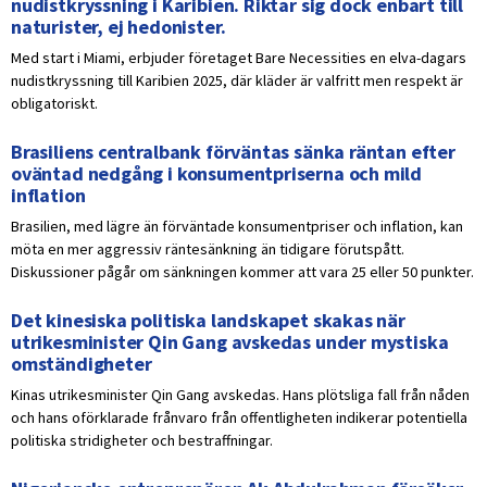
nudistkryssning i Karibien. Riktar sig dock enbart till
naturister, ej hedonister.
Med start i Miami, erbjuder företaget Bare Necessities en elva-dagars
nudistkryssning till Karibien 2025, där kläder är valfritt men respekt är
obligatoriskt.
Brasiliens centralbank förväntas sänka räntan efter
oväntad nedgång i konsumentpriserna och mild
inflation
Brasilien, med lägre än förväntade konsumentpriser och inflation, kan
möta en mer aggressiv räntesänkning än tidigare förutspått.
Diskussioner pågår om sänkningen kommer att vara 25 eller 50 punkter.
Det kinesiska politiska landskapet skakas när
utrikesminister Qin Gang avskedas under mystiska
omständigheter
Kinas utrikesminister Qin Gang avskedas. Hans plötsliga fall från nåden
och hans oförklarade frånvaro från offentligheten indikerar potentiella
politiska stridigheter och bestraffningar.