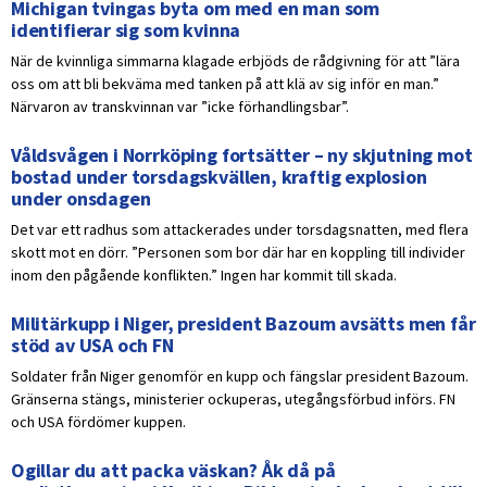
Michigan tvingas byta om med en man som
identifierar sig som kvinna
När de kvinnliga simmarna klagade erbjöds de rådgivning för att ”lära
oss om att bli bekväma med tanken på att klä av sig inför en man.”
Närvaron av transkvinnan var ”icke förhandlingsbar”.
Våldsvågen i Norrköping fortsätter – ny skjutning mot
bostad under torsdagskvällen, kraftig explosion
under onsdagen
Det var ett radhus som attackerades under torsdagsnatten, med flera
skott mot en dörr. ”Personen som bor där har en koppling till individer
inom den pågående konflikten.” Ingen har kommit till skada.
Militärkupp i Niger, president Bazoum avsätts men får
stöd av USA och FN
Soldater från Niger genomför en kupp och fängslar president Bazoum.
Gränserna stängs, ministerier ockuperas, utegångsförbud införs. FN
och USA fördömer kuppen.
Ogillar du att packa väskan? Åk då på