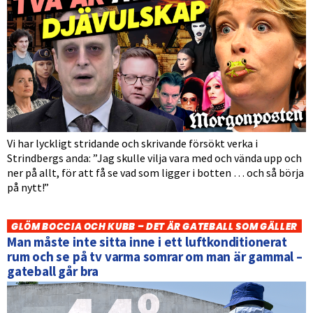
Vi har lyckligt stridande och skrivande försökt verka i
Strindbergs anda: ”Jag skulle vilja vara med och vända upp och
ner på allt, för att få se vad som ligger i botten … och så börja
på nytt!”
GLÖM BOCCIA OCH KUBB – DET ÄR GATEBALL SOM GÄLLER
Man måste inte sitta inne i ett luftkonditionerat
rum och se på tv varma somrar om man är gammal –
gateball går bra