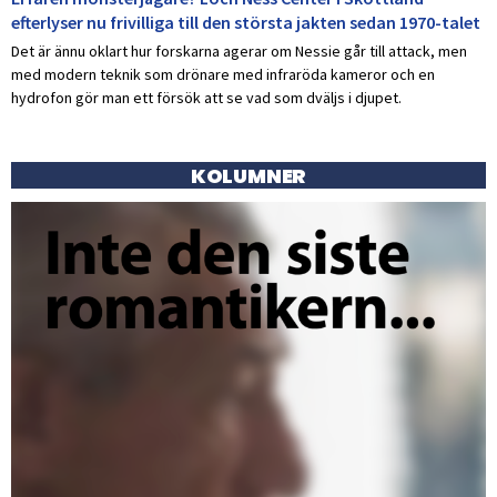
efterlyser nu frivilliga till den största jakten sedan 1970-talet
Det är ännu oklart hur forskarna agerar om Nessie går till attack, men
med modern teknik som drönare med infraröda kameror och en
hydrofon gör man ett försök att se vad som dväljs i djupet.
KOLUMNER