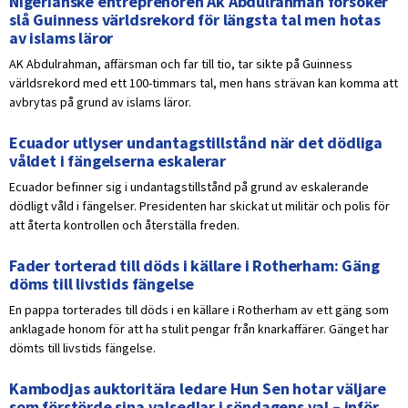
Nigerianske entreprenören Ak Abdulrahman försöker
slå Guinness världsrekord för längsta tal men hotas
av islams läror
AK Abdulrahman, affärsman och far till tio, tar sikte på Guinness
världsrekord med ett 100-timmars tal, men hans strävan kan komma att
avbrytas på grund av islams läror.
Ecuador utlyser undantagstillstånd när det dödliga
våldet i fängelserna eskalerar
Ecuador befinner sig i undantagstillstånd på grund av eskalerande
dödligt våld i fängelser. Presidenten har skickat ut militär och polis för
att återta kontrollen och återställa freden.
Fader torterad till döds i källare i Rotherham: Gäng
döms till livstids fängelse
En pappa torterades till döds i en källare i Rotherham av ett gäng som
anklagade honom för att ha stulit pengar från knarkaffärer. Gänget har
dömts till livstids fängelse.
Kambodjas auktoritära ledare Hun Sen hotar väljare
som förstörde sina valsedlar i söndagens val – inför