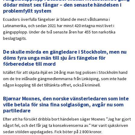
dödar minst sex fångar – den senaste händelsen i
problemfyllt system
Ecuadors överfulla fängelser är bland de mest våldsamma i
Latinamerika, och sedan 2021 har minst 420 intagna mist livet i
gängupplopp. Under de två senaste åren har 455 ton narkotika
beslagtagits.
De skulle mörda en gängledare i Stockholm, men nu
döms fyra unga män till sju års fängelse för
förberedelse till mord
Istället för att skjuta ihjäl en 24-årig man tog polisen i Stockholm hand
om de tre inlånade gängmedlemmarna från Linköping, som inte hade
någon koppling till det tilltänkta offret, också kriminell.
Bjørnar Moxnes, den norske vänsterledaren som inte
ville betala för sina fina solglasögon, avgår nu som
partiledare
Efter att ha försökt dribbla bort händelsen säger Moxnes ”Jag har gjort
något fel, och det får jag ta konsekvenserna av.” Har varit sjukskriven
sedan stölden uppdagades. Fick böter på 2 800 kronor.