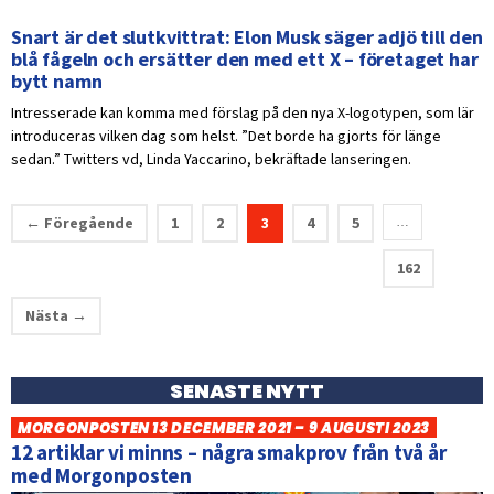
Snart är det slutkvittrat: Elon Musk säger adjö till den
blå fågeln och ersätter den med ett X – företaget har
bytt namn
Intresserade kan komma med förslag på den nya X-logotypen, som lär
introduceras vilken dag som helst. ”Det borde ha gjorts för länge
sedan.” Twitters vd, Linda Yaccarino, bekräftade lanseringen.
← Föregående
1
2
3
4
5
…
162
Nästa →
SENASTE NYTT
MORGONPOSTEN 13 DECEMBER 2021 – 9 AUGUSTI 2023
12 artiklar vi minns – några smakprov från två år
med Morgonposten