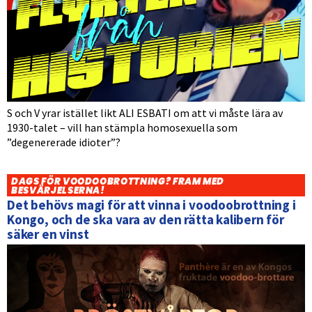
S och V yrar istället likt ALI ESBATI om att vi måste lära av
1930-talet – vill han stämpla homosexuella som
”degenererade idioter”?
DAGS FÖR VOODOOBROTTNING? FRAM MED
BESVÄRJELSERNA!
Det behövs magi för att vinna i voodoobrottning i
Kongo, och de ska vara av den rätta kalibern för
säker en vinst