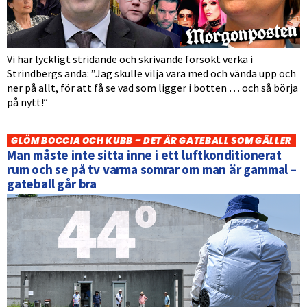
Vi har lyckligt stridande och skrivande försökt verka i
Strindbergs anda: ”Jag skulle vilja vara med och vända upp och
ner på allt, för att få se vad som ligger i botten … och så börja
på nytt!”
GLÖM BOCCIA OCH KUBB – DET ÄR GATEBALL SOM GÄLLER
Man måste inte sitta inne i ett luftkonditionerat
rum och se på tv varma somrar om man är gammal –
gateball går bra