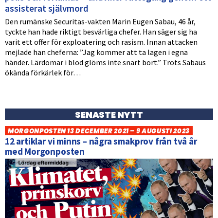
assisterat självmord
Den rumänske Securitas-vakten Marin Eugen Sabau, 46 år,
tyckte han hade riktigt besvärliga chefer. Han säger sig ha
varit ett offer för exploatering och rasism. Innan attacken
mejlade han cheferna: ”Jag kommer att ta lagen i egna
händer. Lärdomar i blod glöms inte snart bort.” Trots Sabaus
ökända förkärlek för…
SENASTE NYTT
MORGONPOSTEN 13 DECEMBER 2021 – 9 AUGUSTI 2023
12 artiklar vi minns – några smakprov från två år
med Morgonposten