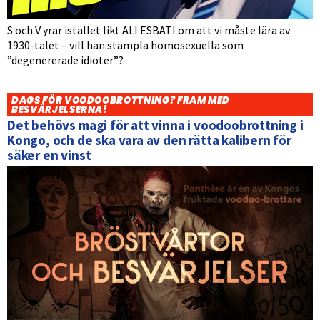
S och V yrar istället likt ALI ESBATI om att vi måste lära av
1930-talet – vill han stämpla homosexuella som
”degenererade idioter”?
DAGS FÖR VOODOOBROTTNING? FRAM MED
BESVÄRJELSERNA!
Det behövs magi för att vinna i voodoobrottning i
Kongo, och de ska vara av den rätta kalibern för
säker en vinst