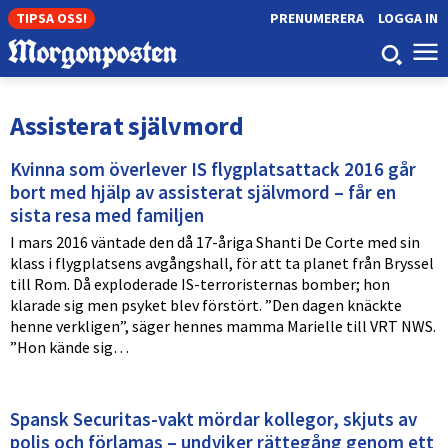
TIPSA OSS!
PRENUMERERA
LOGGA IN
Assisterat självmord
Kvinna som överlever IS flygplatsattack 2016 går
bort med hjälp av assisterat självmord – får en
sista resa med familjen
I mars 2016 väntade den då 17-åriga Shanti De Corte med sin
klass i flygplatsens avgångshall, för att ta planet från Bryssel
till Rom. Då exploderade IS-terroristernas bomber; hon
klarade sig men psyket blev förstört. ”Den dagen knäckte
henne verkligen”, säger hennes mamma Marielle till VRT NWS.
”Hon kände sig…
Spansk Securitas-vakt mördar kollegor, skjuts av
polis och förlamas – undviker rättegång genom ett