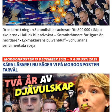
Droskdrottningen Strandhälls taxiresor för 500 000 • Säpo-
skojarna • Hallick blir advokat • Koranbrännare farligare än
mördare? • Lyxmäklarens bulvanbluff • Schulmans
sentimentala sörja
MORGONPOSTEN 13 DECEMBER 2021 – 9 AUGUSTI 2023
KÄRA LÄSARE! NU SÄGER VI PÅ MORGONPOSTEN
FARVÄL