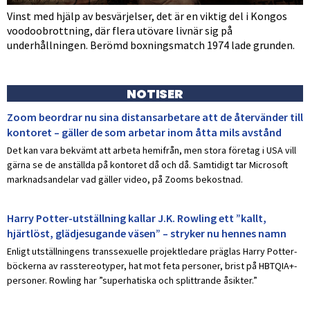
Vinst med hjälp av besvärjelser, det är en viktig del i Kongos
voodoobrottning, där flera utövare livnär sig på
underhållningen. Berömd boxningsmatch 1974 lade grunden.
NOTISER
Zoom beordrar nu sina distansarbetare att de återvänder till
kontoret – gäller de som arbetar inom åtta mils avstånd
Det kan vara bekvämt att arbeta hemifrån, men stora företag i USA vill
gärna se de anställda på kontoret då och då. Samtidigt tar Microsoft
marknadsandelar vad gäller video, på Zooms bekostnad.
Harry Potter-utställning kallar J.K. Rowling ett ”kallt,
hjärtlöst, glädjesugande väsen” – stryker nu hennes namn
Enligt utställningens transsexuelle projektledare präglas Harry Potter-
böckerna av rasstereotyper, hat mot feta personer, brist på HBTQIA+-
personer. Rowling har ”superhatiska och splittrande åsikter.”