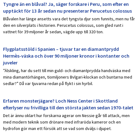
Tyngre än en blåval? Ja, säger forskare i Peru, som efter en
upptäckt för 13 år sedan nu presenterar Perucetus colossus
Blåvalen har länge ansetts vara det tyngsta djur som funnits, men nu får
den en silverplats i historien. Perucetus colossus, som gled runt i
vattnet för 39 miljoner år sedan, vägde upp till 320 ton.
Flygplatsstöld i Spanien – tjuvar tar en diamantprydd
Hermès-väska och över 90 miljoner kronor i kontanter och
juveler
”Älskling, har du sett till min guld- och diamantprydda handväska med
mina diamantörhängen, tiomiljoners Bvlgari-klockan och buntarna med
sedlar?” Då var tjuvarna redan på flykt i sin hyrbil.
Erfaren monsterjägare? Loch Ness Center i Skottland
efterlyser nu frivilliga till den största jakten sedan 1970-talet
Det är ännu oklart hur forskarna agerar om Nessie går till attack, men
med modern teknik som drönare med infraröda kameror och en
hydrofon gör man ett försök att se vad som dväljs i djupet.