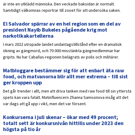
är inte en utklädd människa. Den veckade baksidan är normalt.
Samtidigt välkomnas reportrar till zooet för att undersöka saken.
El Salvador spärrar av en hel region som en del av
president Nayib Bukeles pågående krig mot
narkotikakartellerna
I mars 2022 utropade landet undantagstillstånd efter en dramatisk
ökning av gängmord, och 70 000 misstänkta gängmedlemmar har
gripits. Nu har Cabañas-regionen belägrats av polis och militärer.
Matbloggare bestämmer sig för att enbart äta raw
food, och matvanorna blir allt mer extrema – till sist
ger kroppen upp
Det går trender i allt, men att driva tanken med raw food till sin yttersta
spets kan vara fatalt. Matinfluencern Zhanna Samsonova insåg att det
var dags att gå upp i vikt, men det var försent.
Konkurserna i juli skenar – ökar med 49 procent;
totalt sett är konkursnivån hittills under 2023 den
högsta på tio år