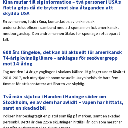
Kina mutar till sig information – två personer i USA:s
flotta grips då de bryter mot sina åtaganden att
skydda USA
En av männen, född i Kina, kontaktades av en kinesisk
underrättelseofficer i samband med att sjömannen fick amerikanskt
medborgarskap. Den andre mannen åtalas för spionage i ett separat
fall.
600 års fängelse, det kan bli aktuellt för amerikansk
74-årig kvinnlig lärare – anklagas för sexövergrepp
mot 14-åring
Tog ner den 14-årige ynglingen i skolans källare 25 gånger under läsåret
2016–2017, och utnyttjade honom sexuellt. Juryn behövde bara fem
timmar för att konstatera att läraren var skyldig.
Två män skjutna i Handen i Haninge söder om
Stockholm, en av dem har avlidit – vapen har hittats,
samt en skadad bil
Polisen har beslagtagit en pistol som låg på marken, samt en skadad
personbil. Detta är den 225:e skjutningen hittills i år, och som mest har