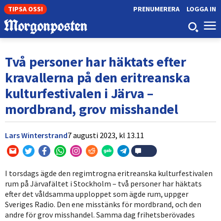
TIPSA OSS!
PRENUMERERA
LOGGA IN
Två personer har häktats efter
kravallerna på den eritreanska
kulturfestivalen i Järva –
mordbrand, grov misshandel
Lars Winterstrand
7 augusti 2023,
kl
13.11
I torsdags ägde den regimtrogna eritreanska kulturfestivalen
rum på Järvafältet i Stockholm – två personer har häktats
efter det våldsamma upploppet som ägde rum, uppger
Sveriges Radio. Den ene misstänks för mordbrand, och den
andre för grov misshandel. Samma dag frihetsberövades