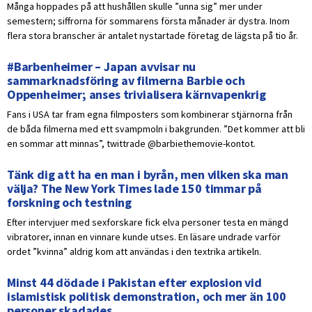
Många hoppades på att hushållen skulle ”unna sig” mer under
semestern; siffrorna för sommarens första månader är dystra. Inom
flera stora branscher är antalet nystartade företag de lägsta på tio år.
#Barbenheimer – Japan avvisar nu
sammarknadsföring av filmerna Barbie och
Oppenheimer; anses trivialisera kärnvapenkrig
Fans i USA tar fram egna filmposters som kombinerar stjärnorna från
de båda filmerna med ett svampmoln i bakgrunden. ”Det kommer att bli
en sommar att minnas”, twittrade @barbiethemovie-kontot.
Tänk dig att ha en man i byrån, men vilken ska man
välja? The New York Times lade 150 timmar på
forskning och testning
Efter intervjuer med sexforskare fick elva personer testa en mängd
vibratorer, innan en vinnare kunde utses. En läsare undrade varför
ordet ”kvinna” aldrig kom att användas i den textrika artikeln.
Minst 44 dödade i Pakistan efter explosion vid
islamistisk politisk demonstration, och mer än 100
personer skadades