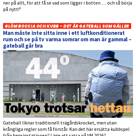
ner på allt, för att få se vad som ligger i botten … och så börja
på nytt!”
GLÖM BOCCIA OCH KUBB – DET ÄR GATEBALL SOM GÄLLER
Man måste inte sitta inne i ett luftkonditionerat
rum och se på tv varma somrar om man är gammal –
gateball går bra
Gateball liknar traditionell trägårdskrocket, men utan
krångliga regler som få förstår. Kan det här ersätta kubbspel
från bensinstationen? Läge att satsa på VM 2026?