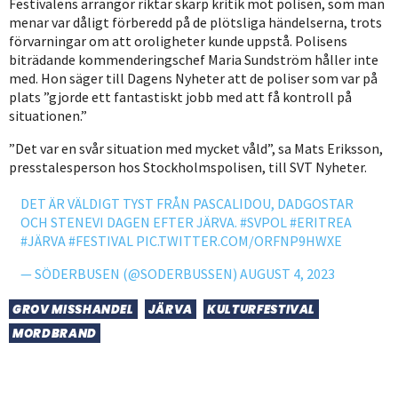
Festivalens arrangör riktar skarp kritik mot polisen, som man
menar var dåligt förberedd på de plötsliga händelserna, trots
förvarningar om att oroligheter kunde uppstå. Polisens
biträdande kommenderingschef Maria Sundström håller inte
med. Hon säger till Dagens Nyheter att de poliser som var på
plats ”gjorde ett fantastiskt jobb med att få kontroll på
situationen.”
”Det var en svår situation med mycket våld”, sa Mats Eriksson,
presstalesperson hos Stockholmspolisen, till SVT Nyheter.
DET ÄR VÄLDIGT TYST FRÅN PASCALIDOU, DADGOSTAR
OCH STENEVI DAGEN EFTER JÄRVA.
#SVPOL
#ERITREA
#JÄRVA
#FESTIVAL
PIC.TWITTER.COM/ORFNP9HWXE
— SÖDERBUSEN (@SODERBUSSEN)
AUGUST 4, 2023
GROV MISSHANDEL
JÄRVA
KULTURFESTIVAL
MORDBRAND