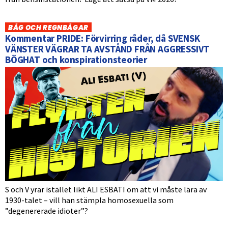
BÅG OCH REGNBÅGAR
Kommentar PRIDE: Förvirring råder, då SVENSK
VÄNSTER VÄGRAR TA AVSTÅND FRÅN AGGRESSIVT
BÖGHAT och konspirationsteorier
S och V yrar istället likt ALI ESBATI om att vi måste lära av
1930-talet – vill han stämpla homosexuella som
”degenererade idioter”?