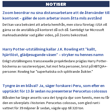
NOTISER
Zoom beordrar nu sina distansarbetare att de återvänder till
kontoret – gäller de som arbetar inom åtta mils avstånd
Det kan vara bekvämt att arbeta hemifrån, men stora företag i USA vill
gärna se de anställda på kontoret då och då. Samtidigt tar Microsoft
marknadsandelar vad gäller video, på Zooms bekostnad.
Harry Potter-utställning kallar J.K. Rowling ett ”kallt,
hjärtlöst, glädjesugande väsen” – stryker nu hennes namn
Enligt utställningens transsexuelle projektledare präglas Harry Potter-
böckerna av rasstereotyper, hat mot feta personer, brist på HBTQIA+-
personer. Rowling har ”superhatiska och splittrande åsikter.”
Tyngre än en blåval? Ja, säger forskare i Peru, som efter en
upptäckt för 13 år sedan nu presenterar Perucetus colossus
Blåvalen har länge ansetts vara det tyngsta djur som funnits, men nu får
den en silverplats i historien. Perucetus colossus, som gled runt i
vattnet för 39 miljoner år sedan, vägde upp till 320 ton.