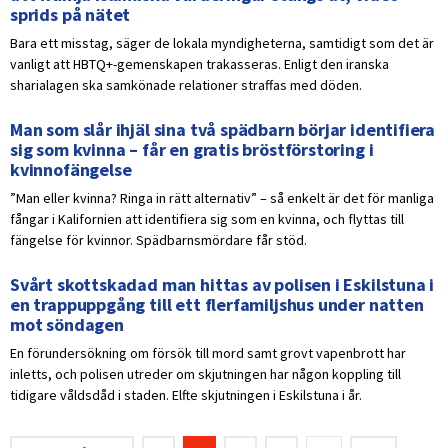
sprids på nätet
Bara ett misstag, säger de lokala myndigheterna, samtidigt som det är
vanligt att HBTQ+-gemenskapen trakasseras. Enligt den iranska
sharialagen ska samkönade relationer straffas med döden.
Man som slår ihjäl sina två spädbarn börjar identifiera
sig som kvinna – får en gratis bröstförstoring i
kvinnofängelse
”Man eller kvinna? Ringa in rätt alternativ” – så enkelt är det för manliga
fångar i Kalifornien att identifiera sig som en kvinna, och flyttas till
fängelse för kvinnor. Spädbarnsmördare får stöd.
Svårt skottskadad man hittas av polisen i Eskilstuna i
en trappuppgång till ett flerfamiljshus under natten
mot söndagen
En förundersökning om försök till mord samt grovt vapenbrott har
inletts, och polisen utreder om skjutningen har någon koppling till
tidigare våldsdåd i staden. Elfte skjutningen i Eskilstuna i år.