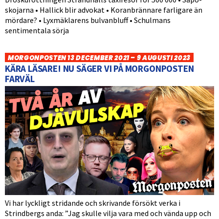
skojarna • Hallick blir advokat • Koranbrännare farligare än
mördare? • Lyxmäklarens bulvanbluff • Schulmans
sentimentala sörja
MORGONPOSTEN 13 DECEMBER 2021 – 9 AUGUSTI 2023
KÄRA LÄSARE! NU SÄGER VI PÅ MORGONPOSTEN
FARVÄL
Vi har lyckligt stridande och skrivande försökt verka i
Strindbergs anda: ”Jag skulle vilja vara med och vända upp och