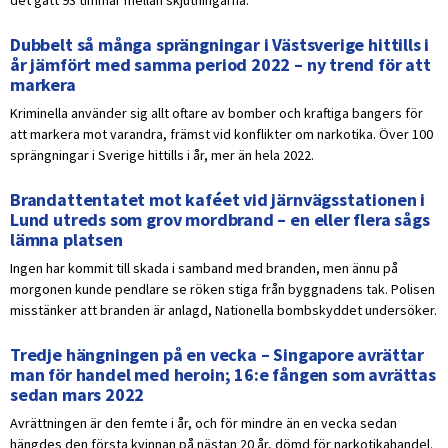
det gått 93 timmar mellan skjutningarna.
Dubbelt så många sprängningar i Västsverige hittills i
år jämfört med samma period 2022 – ny trend för att
markera
Kriminella använder sig allt oftare av bomber och kraftiga bangers för
att markera mot varandra, främst vid konflikter om narkotika. Över 100
sprängningar i Sverige hittills i år, mer än hela 2022.
Brandattentatet mot kaféet vid järnvägsstationen i
Lund utreds som grov mordbrand – en eller flera sågs
lämna platsen
Ingen har kommit till skada i samband med branden, men ännu på
morgonen kunde pendlare se röken stiga från byggnadens tak. Polisen
misstänker att branden är anlagd, Nationella bombskyddet undersöker.
Tredje hängningen på en vecka – Singapore avrättar
man för handel med heroin; 16:e fången som avrättas
sedan mars 2022
Avrättningen är den femte i år, och för mindre än en vecka sedan
hängdes den första kvinnan på nästan 20 år, dömd för narkotikahandel.