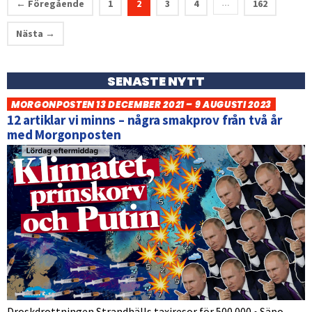
← Föregående
1
2
3
4
162
…
Nästa →
SENASTE NYTT
MORGONPOSTEN 13 DECEMBER 2021 – 9 AUGUSTI 2023
12 artiklar vi minns – några smakprov från två år
med Morgonposten
Droskdrottningen Strandhälls taxiresor för 500 000 • Säpo-