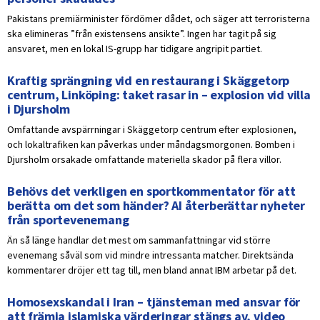
Pakistans premiärminister fördömer dådet, och säger att terroristerna
ska elimineras ”från existensens ansikte”. Ingen har tagit på sig
ansvaret, men en lokal IS-grupp har tidigare angripit partiet.
Kraftig sprängning vid en restaurang i Skäggetorp
centrum, Linköping: taket rasar in – explosion vid villa
i Djursholm
Omfattande avspärrningar i Skäggetorp centrum efter explosionen,
och lokaltrafiken kan påverkas under måndagsmorgonen. Bomben i
Djursholm orsakade omfattande materiella skador på flera villor.
Behövs det verkligen en sportkommentator för att
berätta om det som händer? AI återberättar nyheter
från sportevenemang
Än så länge handlar det mest om sammanfattningar vid större
evenemang såväl som vid mindre intressanta matcher. Direktsända
kommentarer dröjer ett tag till, men bland annat IBM arbetar på det.
Homosexskandal i Iran – tjänsteman med ansvar för
att främja islamiska värderingar stängs av, video