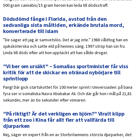
500 gram cannabis/15 gram heroin kan leda till dödsstraff.
Dödsdömd fånge i Florida, avstod från den
sedvanliga sista måltiden, erkände brutala mord,
konverterade till islam
”De säger att jag är samvetslös. Det är jag inte.” 1988 våldtog han en
sjuksköterska och satte eld på hennes säng. 1997 ströp han sin fru
Linda till döds efter att hon upptäckt att han sålde droger.
”Vi ber om ursäkt” – Somalias sportminister får viss
kritik för att de skickar en otränad nybörjare till
sprintlopp
Pang! Där gick startskottet för 100 meter sprint i Universiaden: på bana
fyra ser vi somaliska Nasra Abubakar Ali. Och där går hon i mål på 21,81
sekunder, mer än tio sekunder efter vinnaren.
”På riktigt? Är det verkligen en björn?” Viralt klipp
från ett zoo i Kina får allt fler att vallfärda till
djurparken
Nej, säger en expert från en av Storbritanniens största djurparker, det