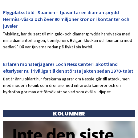
Flygplatsstöld i Spanien – tjuvar tar en diamantprydd
Hermès-väska och över 90 miljoner kronor i kontanter och
juveler
”Älskling, har du sett till min guld- och diamantprydda handväska med
mina diamantörhängen, tiomiljoners Bvlgari-klockan och buntarna med
sedlar?” Då var tjuvarna redan på flykt i sin hyrbil.
Erfaren monsterjägare? Loch Ness Center i Skottland
efterlyser nu frivilliga till den största jakten sedan 1970-talet
Det är ännu oklart hur forskarna agerar om Nessie går till attack, men
med modern teknik som drönare med infraröda kameror och en
hydrofon gör man ett försök att se vad som dväljs i djupet.
KOLUMNER