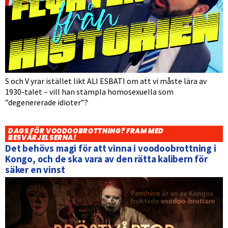
S och V yrar istället likt ALI ESBATI om att vi måste lära av
1930-talet – vill han stämpla homosexuella som
”degenererade idioter”?
DAGS FÖR VOODOOBROTTNING? FRAM MED
BESVÄRJELSERNA!
Det behövs magi för att vinna i voodoobrottning i
Kongo, och de ska vara av den rätta kalibern för
säker en vinst