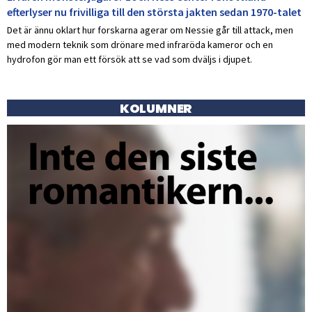
efterlyser nu frivilliga till den största jakten sedan 1970-talet
Det är ännu oklart hur forskarna agerar om Nessie går till attack, men
med modern teknik som drönare med infraröda kameror och en
hydrofon gör man ett försök att se vad som dväljs i djupet.
KOLUMNER