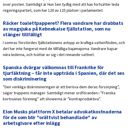
över posten. Samtidigt är Hun Sen tydlig med att han fortsätter leda
regeringspartiet, som har 120 av 125 platser i parlamentet.
Räcker toalettpapperet? Flera vandrare har drabbats
av magsjuka på Kebnekaise fjällstation, som nu
stänger tillfälligt
I somras förstördes fjällstationens avlopp av kraftiga vattenflöden, och
det har inte fungerat med de tillfälliga bajamajorna. Vandrare bajsar
nära lederna, och tvättar av sig i det rinnande vattnet.
Spanska dvärgar välkomnas till Frankrike för
tjurfäktning – får inte uppträda i Spanien, där det ses
som diskriminering
”Den verkliga diskrimineringen är att beröva dem deras försörjning”,
säger truppens manager. Samtidigt menar ordföranden i ”Franska
kortvuxnas förening” att showerna är ”kontraproduktiva”.
Elon Musks plattform X betalar advokatkostnaderna
för de som blir ”orättvist behandlade” av
arbetsgivare efter inlägg