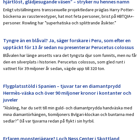
hjärtlöst, glädjesugande väsen” – stryker nu hennes namn
Enligt utställningens transsexuelle projektledare präglas Harry Potter-
böckerna av rasstereotyper, hat mot feta personer, brist på HBTQIA+-
personer. Rowling har ”superhatiska och splittrande åsikter.”
Tyngre än en blåval? Ja, säger forskare i Peru, som efter en
upptäckt för 13 år sedan nu presenterar Perucetus colossus
Blåvalen har länge ansetts vara det tyngsta djur som funnits, men nu får
den en silverplats i historien. Perucetus colossus, som gled runt i
vattnet för 39 miljoner år sedan, vägde upp till 320 ton.
Flygplatsstöld i Spanien – tjuvar tar en diamantprydd
Hermès-väska och över 90 miljoner kronor i kontanter och
juveler
”Älskling, har du sett till min guld- och diamantprydda handväska med
mina diamantörhängen, tiomiljoners Bvlgari-klockan och buntarna med
sedlar?” Då var tjuvarna redan på flykt i sin hyrbil.
Erfaren monsterjägare? Loch Ness Center i Skottland