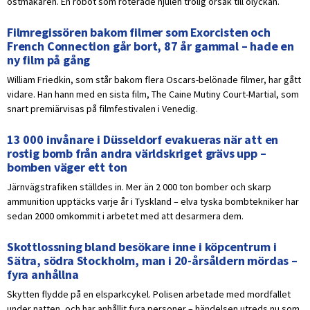
ostmakaren. En robot som roterade hjulen trolig orsak till olyckan.
Filmregissören bakom filmer som Exorcisten och
French Connection går bort, 87 år gammal – hade en
ny film på gång
William Friedkin, som står bakom flera Oscars-belönade filmer, har gått
vidare. Han hann med en sista film, The Caine Mutiny Court-Martial, som
snart premiärvisas på filmfestivalen i Venedig.
13 000 invånare i Düsseldorf evakueras när att en
rostig bomb från andra världskriget grävs upp –
bomben väger ett ton
Järnvägstrafiken ställdes in. Mer än 2 000 ton bomber och skarp
ammunition upptäcks varje år i Tyskland – elva tyska bombtekniker har
sedan 2000 omkommit i arbetet med att desarmera dem.
Skottlossning bland besökare inne i köpcentrum i
Sätra, södra Stockholm, man i 20-årsåldern mördas –
fyra anhållna
Skytten flydde på en elsparkcykel. Polisen arbetade med mordfallet
under natten, och har anhållit fyra personer – händelsen utreds nu som