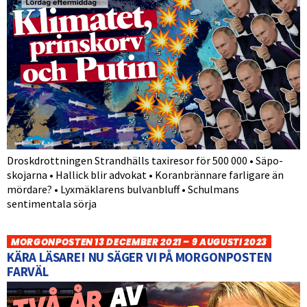
Droskdrottningen Strandhälls taxiresor för 500 000 • Säpo-
skojarna • Hallick blir advokat • Koranbrännare farligare än
mördare? • Lyxmäklarens bulvanbluff • Schulmans
sentimentala sörja
MORGONPOSTEN 13 DECEMBER 2021 – 9 AUGUSTI 2023
KÄRA LÄSARE! NU SÄGER VI PÅ MORGONPOSTEN
FARVÄL