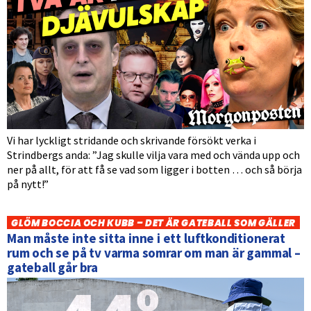
Vi har lyckligt stridande och skrivande försökt verka i
Strindbergs anda: ”Jag skulle vilja vara med och vända upp och
ner på allt, för att få se vad som ligger i botten … och så börja
på nytt!”
GLÖM BOCCIA OCH KUBB – DET ÄR GATEBALL SOM GÄLLER
Man måste inte sitta inne i ett luftkonditionerat
rum och se på tv varma somrar om man är gammal –
gateball går bra