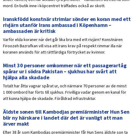
mord. En butik inne i köpcentret träffades också av skott.
Iranskfödd konstnär strimlar sönder en koran med ett
rivjärn utanför Irans ambassad i Köpenhamn –
ambassaden är kritisk
Varför elda koraner när det går lika bra med ett rivjärn? Konstnären
Firoozeh Bazrafkan vill visa att Irans krav på respekt rimmar illa när
koranen används för att rättfärdiga förtrycket av kvinnor.
Minst 30 personer omkommer när ett passagerartåg
spårar ur i södra Pakistan – sjukhus har svårt att
hjälpa alla skadade
Totalt har åtta vagnar spårat ur, och närmare 70 personer av de minst
1 000 ombord har förts till sjukhus. Frivilliga vadar genom en kanal för
att kunna hjälpa de skadade. Föråldrad infrastruktur.
Äldste sonen till Kambodjas premiärminister Hun Sen
blir ny härskare i landet där det är vanligt att man
ärver makt
Efter 38 år som Kambodjas premiärminister får Hun Sens äldste son ta