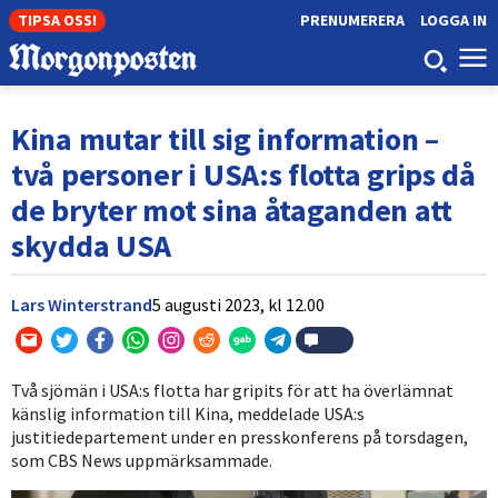
TIPSA OSS!
PRENUMERERA
LOGGA IN
Kina mutar till sig information –
två personer i USA:s flotta grips då
de bryter mot sina åtaganden att
skydda USA
Lars Winterstrand
5 augusti 2023,
kl
12.00
Två sjömän i USA:s flotta har gripits för att ha överlämnat
känslig information till Kina, meddelade USA:s
justitiedepartement under en presskonferens på torsdagen,
som CBS News uppmärksammade.