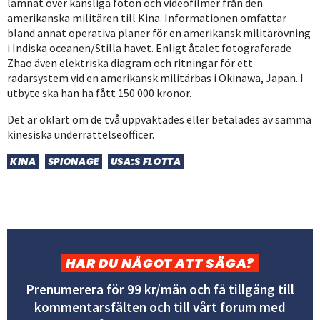
lämnat över känsliga foton och videofilmer från den
amerikanska militären till Kina. Informationen omfattar
bland annat operativa planer för en amerikansk militärövning
i Indiska oceanen/Stilla havet. Enligt åtalet fotograferade
Zhao även elektriska diagram och ritningar för ett
radarsystem vid en amerikansk militärbas i Okinawa, Japan. I
utbyte ska han ha fått 150 000 kronor.
Det är oklart om de två uppvaktades eller betalades av samma
kinesiska underrättelseofficer.
KINA
SPIONAGE
USA:S FLOTTA
HAR DU NÅGOT ATT SÄGA?
Prenumerera för 99 kr/mån och få tillgång till
kommentarsfälten och till vårt forum med