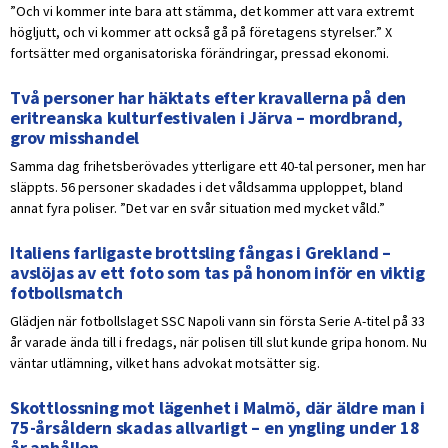
”Och vi kommer inte bara att stämma, det kommer att vara extremt
högljutt, och vi kommer att också gå på företagens styrelser.” X
fortsätter med organisatoriska förändringar, pressad ekonomi.
Två personer har häktats efter kravallerna på den
eritreanska kulturfestivalen i Järva – mordbrand,
grov misshandel
Samma dag frihetsberövades ytterligare ett 40-tal personer, men har
släppts. 56 personer skadades i det våldsamma upploppet, bland
annat fyra poliser. ”Det var en svår situation med mycket våld.”
Italiens farligaste brottsling fångas i Grekland –
avslöjas av ett foto som tas på honom inför en viktig
fotbollsmatch
Glädjen när fotbollslaget SSC Napoli vann sin första Serie A-titel på 33
år varade ända till i fredags, när polisen till slut kunde gripa honom. Nu
väntar utlämning, vilket hans advokat motsätter sig.
Skottlossning mot lägenhet i Malmö, där äldre man i
75-årsåldern skadas allvarligt – en yngling under 18
år anhållen