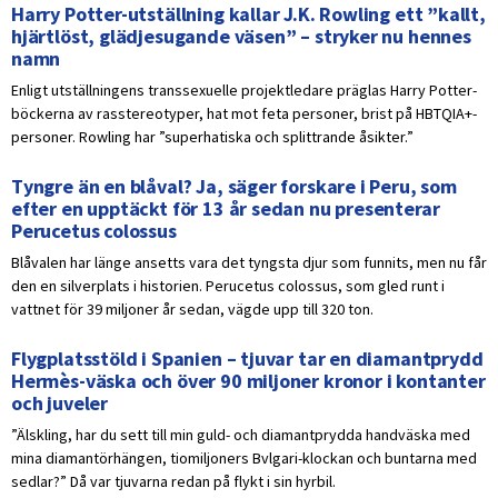
Harry Potter-utställning kallar J.K. Rowling ett ”kallt,
hjärtlöst, glädjesugande väsen” – stryker nu hennes
namn
Enligt utställningens transsexuelle projektledare präglas Harry Potter-
böckerna av rasstereotyper, hat mot feta personer, brist på HBTQIA+-
personer. Rowling har ”superhatiska och splittrande åsikter.”
Tyngre än en blåval? Ja, säger forskare i Peru, som
efter en upptäckt för 13 år sedan nu presenterar
Perucetus colossus
Blåvalen har länge ansetts vara det tyngsta djur som funnits, men nu får
den en silverplats i historien. Perucetus colossus, som gled runt i
vattnet för 39 miljoner år sedan, vägde upp till 320 ton.
Flygplatsstöld i Spanien – tjuvar tar en diamantprydd
Hermès-väska och över 90 miljoner kronor i kontanter
och juveler
”Älskling, har du sett till min guld- och diamantprydda handväska med
mina diamantörhängen, tiomiljoners Bvlgari-klockan och buntarna med
sedlar?” Då var tjuvarna redan på flykt i sin hyrbil.