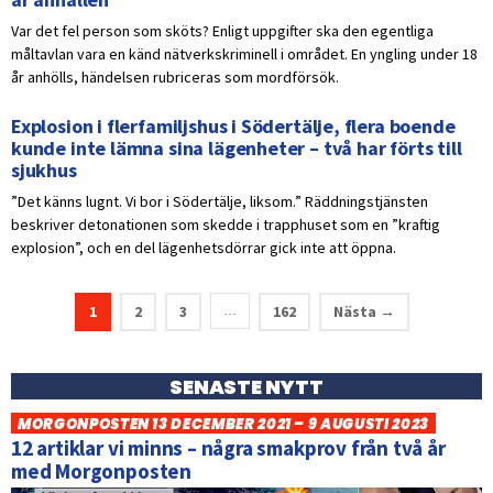
Var det fel person som sköts? Enligt uppgifter ska den egentliga
måltavlan vara en känd nätverkskriminell i området. En yngling under 18
år anhölls, händelsen rubriceras som mordförsök.
Explosion i flerfamiljshus i Södertälje, flera boende
kunde inte lämna sina lägenheter – två har förts till
sjukhus
”Det känns lugnt. Vi bor i Södertälje, liksom.” Räddningstjänsten
beskriver detonationen som skedde i trapphuset som en ”kraftig
explosion”, och en del lägenhetsdörrar gick inte att öppna.
1
2
3
162
Nästa →
…
SENASTE NYTT
MORGONPOSTEN 13 DECEMBER 2021 – 9 AUGUSTI 2023
12 artiklar vi minns – några smakprov från två år
med Morgonposten