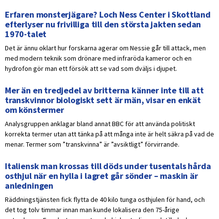
Erfaren monsterjägare? Loch Ness Center i Skottland
efterlyser nu frivilliga till den största jakten sedan
1970-talet
Det är ännu oklart hur forskarna agerar om Nessie går till attack, men
med modern teknik som drönare med infraröda kameror och en
hydrofon gör man ett försök att se vad som dväljs i djupet.
Mer än en tredjedel av britterna känner inte till att
transkvinnor biologiskt sett är män, visar en enkät
om könstermer
Analysgruppen anklagar bland annat BBC för att använda politiskt
korrekta termer utan att tänka på att många inte är helt säkra på vad de
menar. Termer som ”transkvinna” är ”avsiktligt” förvirrande.
Italiensk man krossas till döds under tusentals hårda
osthjul när en hylla i lagret går sönder – maskin är
anledningen
Räddningstjänsten fick flytta de 40 kilo tunga osthjulen för hand, och
det tog tolv timmar innan man kunde lokalisera den 75-årige