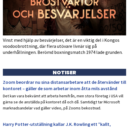
Vinst med hjälp av besvärjelser, det är en viktig del i Kongos
voodoobrottning, där flera utövare livnär sig på
underhållningen. Berömd boxningsmatch 1974 lade grunden.
NOTISER
Zoom beordrar nu sina distansarbetare att de återvänder till
kontoret – gäller de som arbetar inom åtta mils avstånd
Det kan vara bekvämt att arbeta hemifrån, men stora företag i USA vill
gärna se de anställda på kontoret då och då. Samtidigt tar Microsoft
marknadsandelar vad gäller video, på Zooms bekostnad.
Harry Potter-utställning kallar J.K. Rowling ett ”kallt,