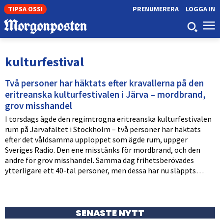
TIPSA OSS!
PRENUMERERA
LOGGA IN
kulturfestival
Två personer har häktats efter kravallerna på den
eritreanska kulturfestivalen i Järva – mordbrand,
grov misshandel
I torsdags ägde den regimtrogna eritreanska kulturfestivalen
rum på Järvafältet i Stockholm – två personer har häktats
efter det våldsamma upploppet som ägde rum, uppger
Sveriges Radio. Den ene misstänks för mordbrand, och den
andre för grov misshandel. Samma dag frihetsberövades
ytterligare ett 40-tal personer, men dessa har nu släppts…
SENASTE NYTT