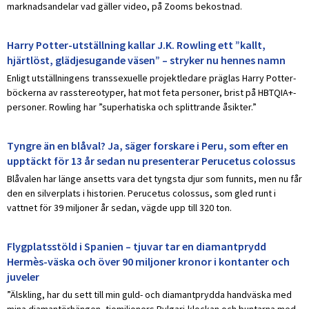
marknadsandelar vad gäller video, på Zooms bekostnad.
Harry Potter-utställning kallar J.K. Rowling ett ”kallt,
hjärtlöst, glädjesugande väsen” – stryker nu hennes namn
Enligt utställningens transsexuelle projektledare präglas Harry Potter-
böckerna av rasstereotyper, hat mot feta personer, brist på HBTQIA+-
personer. Rowling har ”superhatiska och splittrande åsikter.”
Tyngre än en blåval? Ja, säger forskare i Peru, som efter en
upptäckt för 13 år sedan nu presenterar Perucetus colossus
Blåvalen har länge ansetts vara det tyngsta djur som funnits, men nu får
den en silverplats i historien. Perucetus colossus, som gled runt i
vattnet för 39 miljoner år sedan, vägde upp till 320 ton.
Flygplatsstöld i Spanien – tjuvar tar en diamantprydd
Hermès-väska och över 90 miljoner kronor i kontanter och
juveler
”Älskling, har du sett till min guld- och diamantprydda handväska med
mina diamantörhängen, tiomiljoners Bvlgari-klockan och buntarna med