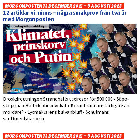
MORGONPOSTEN 13 DECEMBER 2021 – 9 AUGUSTI 2023
12 artiklar vi minns – några smakprov från två år
med Morgonposten
Droskdrottningen Strandhälls taxiresor för 500 000 • Säpo-
skojarna • Hallick blir advokat • Koranbrännare farligare än
mördare? • Lyxmäklarens bulvanbluff • Schulmans
sentimentala sörja
MORGONPOSTEN 13 DECEMBER 2021 – 9 AUGUSTI 2023