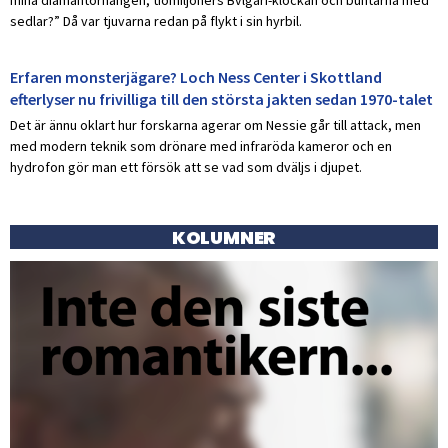
sedlar?” Då var tjuvarna redan på flykt i sin hyrbil.
Erfaren monsterjägare? Loch Ness Center i Skottland
efterlyser nu frivilliga till den största jakten sedan 1970-talet
Det är ännu oklart hur forskarna agerar om Nessie går till attack, men
med modern teknik som drönare med infraröda kameror och en
hydrofon gör man ett försök att se vad som dväljs i djupet.
KOLUMNER