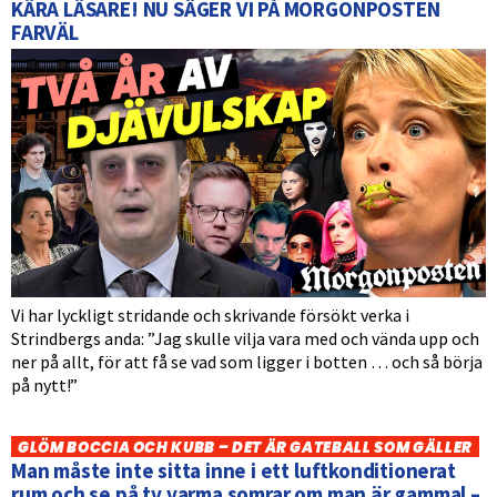
KÄRA LÄSARE! NU SÄGER VI PÅ MORGONPOSTEN
FARVÄL
Vi har lyckligt stridande och skrivande försökt verka i
Strindbergs anda: ”Jag skulle vilja vara med och vända upp och
ner på allt, för att få se vad som ligger i botten … och så börja
på nytt!”
GLÖM BOCCIA OCH KUBB – DET ÄR GATEBALL SOM GÄLLER
Man måste inte sitta inne i ett luftkonditionerat
rum och se på tv varma somrar om man är gammal –