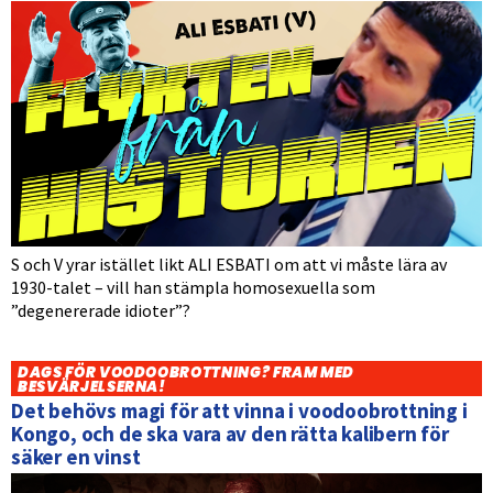
S och V yrar istället likt ALI ESBATI om att vi måste lära av
1930-talet – vill han stämpla homosexuella som
”degenererade idioter”?
DAGS FÖR VOODOOBROTTNING? FRAM MED
BESVÄRJELSERNA!
Det behövs magi för att vinna i voodoobrottning i
Kongo, och de ska vara av den rätta kalibern för
säker en vinst