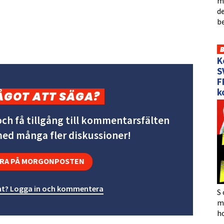
me
de
b
K
S
F
k
ÅGOT ATT SÄGA?
ch få tillgång till kommentarsfälten
 med många fler diskussioner!
RA PÅ MORGONPOSTEN
t? Logga in och kommentera
S 
må
h