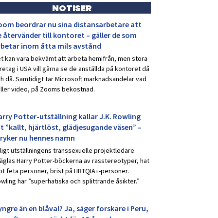
NOTISER
oom beordrar nu sina distansarbetare att
 återvänder till kontoret – gäller de som
rbetar inom åtta mils avstånd
t kan vara bekvämt att arbeta hemifrån, men stora
retag i USA vill gärna se de anställda på kontoret då
h då. Samtidigt tar Microsoft marknadsandelar vad
ller video, på Zooms bekostnad.
rry Potter-utställning kallar J.K. Rowling
t ”kallt, hjärtlöst, glädjesugande väsen” –
tryker nu hennes namn
ligt utställningens transsexuelle projektledare
äglas Harry Potter-böckerna av rasstereotyper, hat
t feta personer, brist på HBTQIA+-personer.
wling har ”superhatiska och splittrande åsikter.”
ngre än en blåval? Ja, säger forskare i Peru,