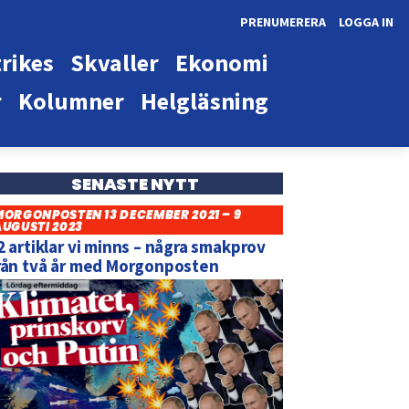
PRENUMERERA
LOGGA IN
rikes
Skvaller
Ekonomi
r
Kolumner
Helgläsning
SENASTE NYTT
MORGONPOSTEN 13 DECEMBER 2021 – 9
AUGUSTI 2023
2 artiklar vi minns – några smakprov
rån två år med Morgonposten