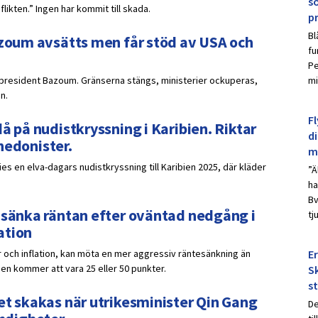
s
likten.” Ingen har kommit till skada.
p
Bl
azoum avsätts men får stöd av USA och
fu
Pe
 president Bazoum. Gränserna stängs, ministerier ockuperas,
mi
n.
Fl
å på nudistkryssning i Karibien. Riktar
d
 hedonister.
m
es en elva-dagars nudistkryssning till Karibien 2025, där kläder
”Ä
ha
Bv
s sänka räntan efter oväntad nedgång i
tj
ation
 och inflation, kan möta en mer aggressiv räntesänkning än
E
en kommer att vara 25 eller 50 punkter.
Sk
s
et skakas när utrikesminister Qin Gang
De