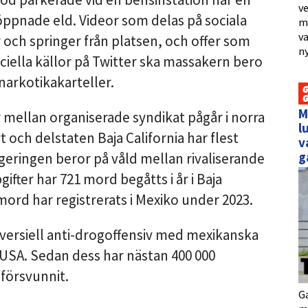
ve
öppnade eld. Videor som delas på sociala
me
va
 och springer från platsen, och offer som
ny
iciella källor på Twitter ska massakern bero
 narkotikakarteller.
M
 mellan organiserade syndikat pågår i norra
l
 och delstaten Baja California har flest
v
g
egeringen beror på våld mellan rivaliserande
gifter har 721 mord begåtts i år i Baja
2 mord har registrerats i Mexiko under 2023.
versiell anti-drogoffensiv med mexikanska
USA. Sedan dess har nästan 400 000
försvunnit.
Ga