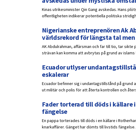
avskedas under mystiska omstä
Kinas utrikesminister Qin Gang avskedas. Hans plöts
offentligheten indikerar potentiella politiska stridig
Nigerianske entreprenören Ak A
världsrekord för längsta tal men 
AK Abdulrahman, affärsman och far till tio, tar sik
strävan kan komma att avbrytas på grund av islams l
Ecuador utlyser undantagstillstå
eskalerar
Ecuador befinner sig i undantagstillstånd på grund a
ut militär och polis för att återta kontrollen och åter
Fader torterad till döds i källare
fängelse
En pappa torterades till döds i en källare i Rotherh
knarkaffärer. Gänget har dömts till livstids fängelse.