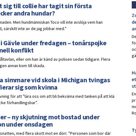
g till collie har tagit sin första
cker andra hundar?
Z
de
naden. Men hundmänniskan Toco vill inte avslöja vem han
a
d, särskilt inte av de jag jobbar med.”
De
 i Gävle under fredagen – tonårspojke
fö
nell konflikt
oc
gä
åltavlan, eller om han är känd av polisen sedan tidigare. Flera
gen annan kom till skada.
Ha
 simmare vid skola i Michigan tvingas
et
erar sig som kvinna
s
En
ning för att ”lära oss om att bli bekväma med tanken på att klä
pr
icke förhandlingsbar”.
mo
Ro
er – ny skjutning mot bostad under
ion under onsdagen
Ty
snatten, med flera skott mot en dörr. ”Personen som bor där