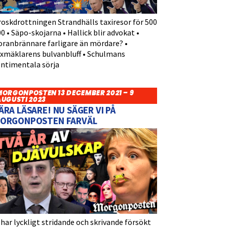
roskdrottningen Strandhälls taxiresor för 500
0 • Säpo-skojarna • Hallick blir advokat •
oranbrännare farligare än mördare? •
yxmäklarens bulvanbluff • Schulmans
entimentala sörja
MORGONPOSTEN 13 DECEMBER 2021 – 9
AUGUSTI 2023
ÄRA LÄSARE! NU SÄGER VI PÅ
ORGONPOSTEN FARVÄL
 har lyckligt stridande och skrivande försökt