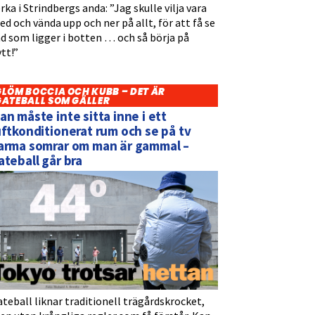
rka i Strindbergs anda: ”Jag skulle vilja vara
d och vända upp och ner på allt, för att få se
d som ligger i botten … och så börja på
tt!”
GLÖM BOCCIA OCH KUBB – DET ÄR
GATEBALL SOM GÄLLER
an måste inte sitta inne i ett
uftkonditionerat rum och se på tv
arma somrar om man är gammal –
ateball går bra
teball liknar traditionell trägårdskrocket,