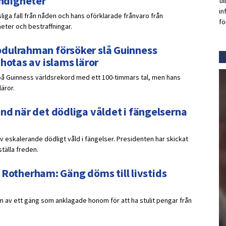
ndigheter
ti
in
liga fall från nåden och hans oförklarade frånvaro från
fö
heter och bestraffningar.
bdulrahman försöker slå Guinness
hotas av islams läror
te på Guinness världsrekord med ett 100-timmars tal, men hans
äror.
nd när det dödliga våldet i fängelserna
v eskalerande dödligt våld i fängelser. Presidenten har skickat
ställa freden.
 i Rotherham: Gäng döms till livstids
am av ett gäng som anklagade honom för att ha stulit pengar från