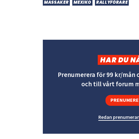
MASSAKER
MEXIKO
RALLYFÖRARE
HAR DU N
Prenumerera för 99 kr/mån o
och till vårt forum
PRENUMERE
Redan prenumeran