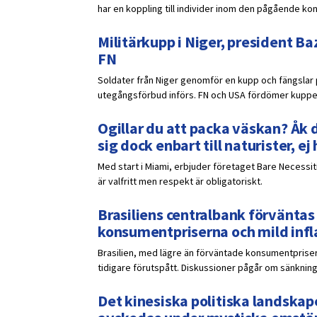
har en koppling till individer inom den pågående konf
Militärkupp i Niger, president B
FN
Soldater från Niger genomför en kupp och fängslar
utegångsförbud införs. FN och USA fördömer kuppe
Ogillar du att packa väskan? Åk d
sig dock enbart till naturister, ej
Med start i Miami, erbjuder företaget Bare Necessiti
är valfritt men respekt är obligatoriskt.
Brasiliens centralbank förvänta
konsumentpriserna och mild infl
Brasilien, med lägre än förväntade konsumentpriser
tidigare förutspått. Diskussioner pågår om sänkning
Det kinesiska politiska landskap