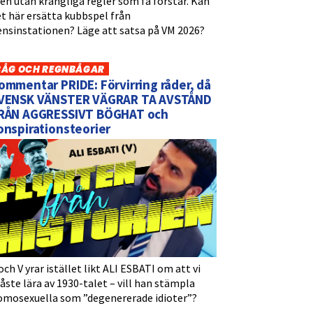
n utan krångliga regler som få förstår. Kan
t här ersätta kubbspel från
ensinstationen? Läge att satsa på VM 2026?
BÅG OCH REGNBÅGAR
ommentar PRIDE: Förvirring råder, då
VENSK VÄNSTER VÄGRAR TA AVSTÅND
RÅN AGGRESSIVT BÖGHAT och
onspirationsteorier
och V yrar istället likt ALI ESBATI om att vi
ste lära av 1930-talet – vill han stämpla
omosexuella som ”degenererade idioter”?