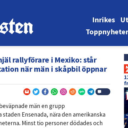
Inrikes
Ut
Toppnyhete
äl rallyförare i Mexiko: står
tation när män i skåpbil öppnar
1
f
e beväpnade män en grupp
ka staden Ensenada, nära den amerikanska
heterna. Minst tio personer dödades och