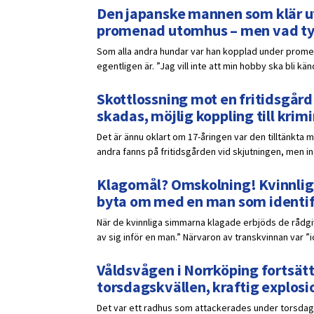
Den japanske mannen som klär ut si
promenad utomhus – men vad ty
Som alla andra hundar var han kopplad under prome
egentligen är. ”Jag vill inte att min hobby ska bli kän
Skottlossning mot en fritidsgård
skadas, möjlig koppling till krimi
Det är ännu oklart om 17-åringen var den tilltänkta m
andra fanns på fritidsgården vid skjutningen, men in
Klagomål? Omskolning! Kvinnliga
byta om med en man som identifi
När de kvinnliga simmarna klagade erbjöds de rådgiv
av sig inför en man.” Närvaron av transkvinnan var ”
Våldsvågen i Norrköping fortsätt
torsdagskvällen, kraftig explos
Det var ett radhus som attackerades under torsdag