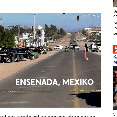
D
00
K
L
s
K
M
Vi
stod parkerade vid en bensinstation när en