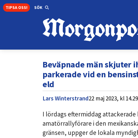
TIPSA OSS!
SÖK
Beväpnade män skjuter ihj
parkerade vid en bensins
eld
Lars Winterstrand
22 maj 2023,
kl
14.29
I lördags eftermiddag attackerad
amatörrallyförare i den mexikans
gränsen, uppger de lokala myndig