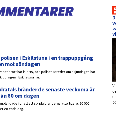
D
v
v
v
polisen i Eskilstuna i en trappuppgång
tten mot söndagen
apenbrott har inletts, och polisen utreder om skjutningen har
jutningen i Eskilstuna i år.
Vi
ndratals bränder de senaste veckorna är
de
r än 60 om dagen
u
b
inblandade för att att sprida bränderna ytterligare. 20 000
der en enda dag.