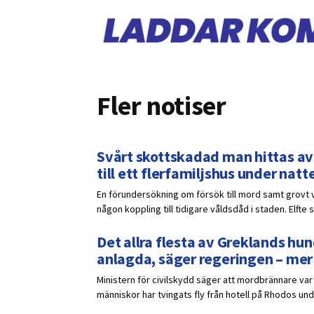
Fler notiser
Svårt skottskadad man hittas av 
till ett flerfamiljshus under na
En förundersökning om försök till mord samt grovt v
någon koppling till tidigare våldsdåd i staden. Elfte sk
Det allra flesta av Greklands hu
anlagda, säger regeringen – me
Ministern för civilskydd säger att mordbrännare var 
människor har tvingats fly från hotell på Rhodos un