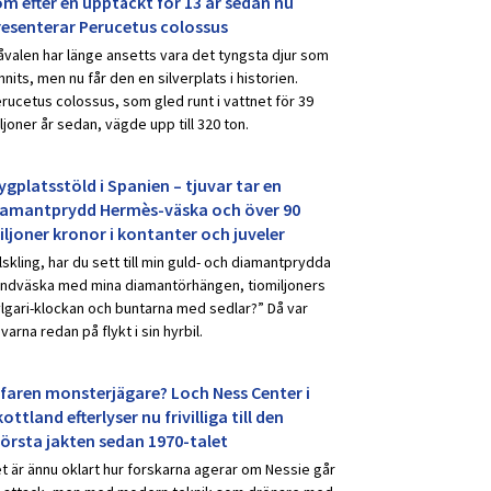
om efter en upptäckt för 13 år sedan nu
resenterar Perucetus colossus
åvalen har länge ansetts vara det tyngsta djur som
nnits, men nu får den en silverplats i historien.
rucetus colossus, som gled runt i vattnet för 39
ljoner år sedan, vägde upp till 320 ton.
ygplatsstöld i Spanien – tjuvar tar en
iamantprydd Hermès-väska och över 90
iljoner kronor i kontanter och juveler
lskling, har du sett till min guld- och diamantprydda
ndväska med mina diamantörhängen, tiomiljoners
lgari-klockan och buntarna med sedlar?” Då var
uvarna redan på flykt i sin hyrbil.
rfaren monsterjägare? Loch Ness Center i
ottland efterlyser nu frivilliga till den
törsta jakten sedan 1970-talet
t är ännu oklart hur forskarna agerar om Nessie går