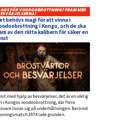
DAGS FÖR VOODOOBROTTNING? FRAM MED
BESVÄRJELSERNA!
et behövs magi för att vinna i
oodoobrottning i Kongo, och de ska
ara av den rätta kalibern för säker en
inst
nst med hjälp av besvärjelser, det är en viktig
l i Kongos voodoobrottning, där flera
tövare livnär sig på underhållningen. Berömd
oxningsmatch 1974 lade grunden.