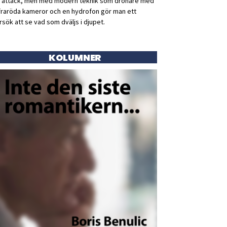
ll attack, men med modern teknik som drönare med
fraröda kameror och en hydrofon gör man ett
rsök att se vad som dväljs i djupet.
KOLUMNER