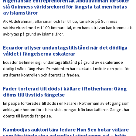
Nigerianske entreprenören Ak Abdulrahman försöker
slå Guinness världsrekord för längsta tal men hotas
av islams läror
AK Abdulrahman, affärsman och far till tio, tar sikte på Guinness
världsrekord med ett 100-timmars tal, men hans strävan kan komma att
avbrytas på grund av islams läror.
Ecuador utlyser undantagstillstånd när det dödliga
våldet i fängelserna eskalerar
Ecuador befinner sig i undantagstillstånd på grund av eskalerande
dödligt våld i fängelser. Presidenten har skickat ut militär och polis för
att återta kontrollen och återställa freden.
Fader torterad till döds i källare i Rotherham: Gäng
döms till livstids fängelse
En pappa torterades till döds i en källare i Rotherham av ett gäng som
anklagade honom för att ha stulit pengar från knarkaffärer. Gänget har
dömts till livstids fängelse.
Kambodjas auktoritära ledare Hun Sen hotar väljare
som förstörde sina valsedlar i söndagens val – inför