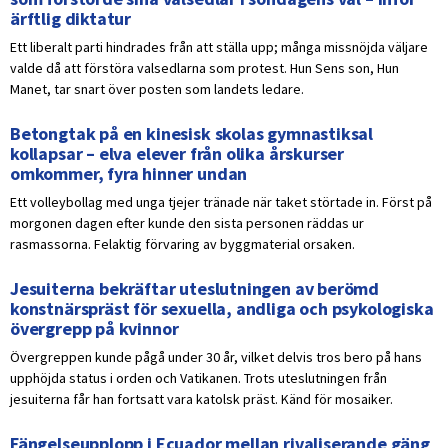
ärftlig diktatur
Ett liberalt parti hindrades från att ställa upp; många missnöjda väljare
valde då att förstöra valsedlarna som protest. Hun Sens son, Hun
Manet, tar snart över posten som landets ledare.
Betongtak på en kinesisk skolas gymnastiksal
kollapsar – elva elever från olika årskurser
omkommer, fyra hinner undan
Ett volleybollag med unga tjejer tränade när taket störtade in. Först på
morgonen dagen efter kunde den sista personen räddas ur
rasmassorna. Felaktig förvaring av byggmaterial orsaken.
Jesuiterna bekräftar uteslutningen av berömd
konstnärspräst för sexuella, andliga och psykologiska
övergrepp på kvinnor
Övergreppen kunde pågå under 30 år, vilket delvis tros bero på hans
upphöjda status i orden och Vatikanen. Trots uteslutningen från
jesuiterna får han fortsatt vara katolsk präst. Känd för mosaiker.
Fängelseupplopp i Ecuador mellan rivaliserande gäng