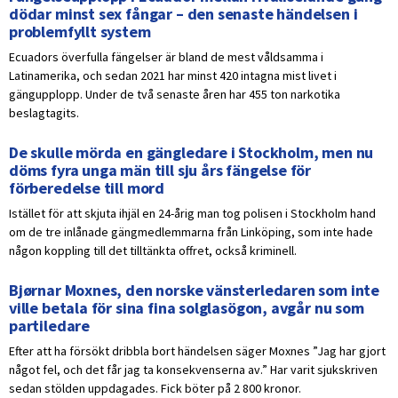
dödar minst sex fångar – den senaste händelsen i
problemfyllt system
Ecuadors överfulla fängelser är bland de mest våldsamma i
Latinamerika, och sedan 2021 har minst 420 intagna mist livet i
gängupplopp. Under de två senaste åren har 455 ton narkotika
beslagtagits.
De skulle mörda en gängledare i Stockholm, men nu
döms fyra unga män till sju års fängelse för
förberedelse till mord
Istället för att skjuta ihjäl en 24-årig man tog polisen i Stockholm hand
om de tre inlånade gängmedlemmarna från Linköping, som inte hade
någon koppling till det tilltänkta offret, också kriminell.
Bjørnar Moxnes, den norske vänsterledaren som inte
ville betala för sina fina solglasögon, avgår nu som
partiledare
Efter att ha försökt dribbla bort händelsen säger Moxnes ”Jag har gjort
något fel, och det får jag ta konsekvenserna av.” Har varit sjukskriven
sedan stölden uppdagades. Fick böter på 2 800 kronor.