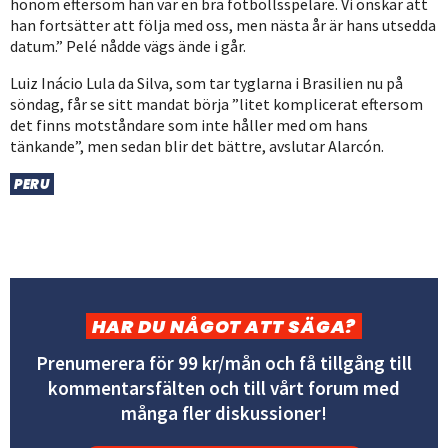
honom eftersom han var en bra fotbollsspelare. Vi önskar att
han fortsätter att följa med oss, men nästa år är hans utsedda
datum.” Pelé nådde vägs ände i går.
Luiz Inácio Lula da Silva, som tar tyglarna i Brasilien nu på
söndag, får se sitt mandat börja ”litet komplicerat eftersom
det finns motståndare som inte håller med om hans
tänkande”, men sedan blir det bättre, avslutar Alarcón.
PERU
HAR DU NÅGOT ATT SÄGA?
Prenumerera för 99 kr/mån och få tillgång till
kommentarsfälten och till vårt forum med
många fler diskussioner!