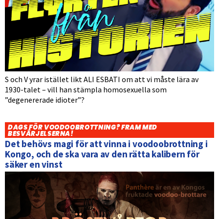
S och V yrar istället likt ALI ESBATI om att vi måste lära av
1930-talet – vill han stämpla homosexuella som
”degenererade idioter”?
DAGS FÖR VOODOOBROTTNING? FRAM MED
BESVÄRJELSERNA!
Det behövs magi för att vinna i voodoobrottning i
Kongo, och de ska vara av den rätta kalibern för
säker en vinst