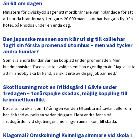
än 60 om dagen
Ministern för civilskydd säger att mordbrännare var inblandade för att
att sprida bränderna ytterligare. 20 000 människor har tvingats fly från
hotell på Rhodos under en enda dag.
Den japanske mannen som klär ut sig till collie har
tagit sin första promenad utomhus – men vad tycker
andra hundar?
Som alla andra hundar var han kopplad under promenaden. Men
hundmänniskan Toco vill inte avslöja vem han egentligen är. ”Jag vill inte
att min hobby ska bli känd, särskilt inte av de jag jobbar med.”
Skottlossning mot en fritidsgård i Gävle under
fredagen – tonårspojke skadas, möjlig koppling till
kriminell konflikt
Det är ännu oklart om 17-åringen var den tilltänkta måltavlan, eller om
han är känd av polisen sedan tidigare. Flera andra fanns på
fritidsgården vid skjutningen, men ingen annan kom till skada.
Klagomål? Omskolning! Kvinnliga simmare vid skola i