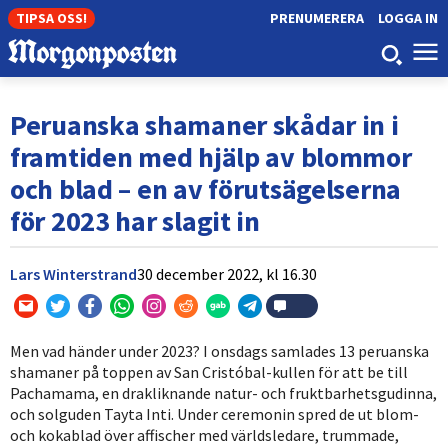
TIPSA OSS!
PRENUMERERA
LOGGA IN
Peruanska shamaner skådar in i
framtiden med hjälp av blommor
och blad – en av förutsägelserna
för 2023 har slagit in
Lars Winterstrand
30 december 2022,
kl
16.30
Men vad händer under 2023? I onsdags samlades 13 peruanska
shamaner på toppen av San Cristóbal-kullen för att be till
Pachamama, en drakliknande natur- och fruktbarhetsgudinna,
och solguden Tayta Inti. Under ceremonin spred de ut blom-
och kokablad över affischer med världsledare, trummade,