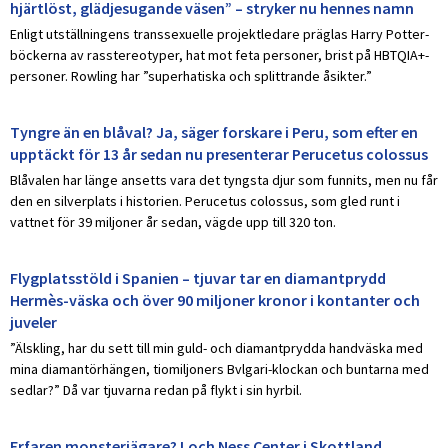
hjärtlöst, glädjesugande väsen” – stryker nu hennes namn
Enligt utställningens transsexuelle projektledare präglas Harry Potter-
böckerna av rasstereotyper, hat mot feta personer, brist på HBTQIA+-
personer. Rowling har ”superhatiska och splittrande åsikter.”
Tyngre än en blåval? Ja, säger forskare i Peru, som efter en
upptäckt för 13 år sedan nu presenterar Perucetus colossus
Blåvalen har länge ansetts vara det tyngsta djur som funnits, men nu får
den en silverplats i historien. Perucetus colossus, som gled runt i
vattnet för 39 miljoner år sedan, vägde upp till 320 ton.
Flygplatsstöld i Spanien – tjuvar tar en diamantprydd
Hermès-väska och över 90 miljoner kronor i kontanter och
juveler
”Älskling, har du sett till min guld- och diamantprydda handväska med
mina diamantörhängen, tiomiljoners Bvlgari-klockan och buntarna med
sedlar?” Då var tjuvarna redan på flykt i sin hyrbil.
Erfaren monsterjägare? Loch Ness Center i Skottland