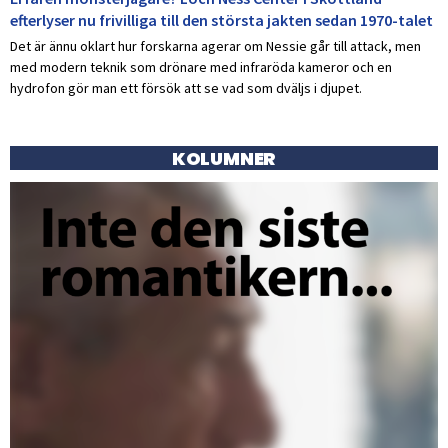
efterlyser nu frivilliga till den största jakten sedan 1970-talet
Det är ännu oklart hur forskarna agerar om Nessie går till attack, men
med modern teknik som drönare med infraröda kameror och en
hydrofon gör man ett försök att se vad som dväljs i djupet.
KOLUMNER