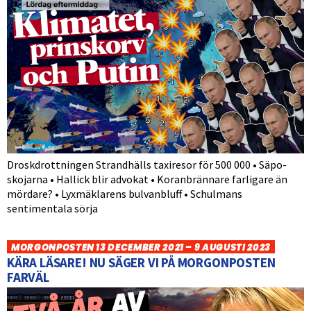
Droskdrottningen Strandhälls taxiresor för 500 000 • Säpo-
skojarna • Hallick blir advokat • Koranbrännare farligare än
mördare? • Lyxmäklarens bulvanbluff • Schulmans
sentimentala sörja
MORGONPOSTEN 13 DECEMBER 2021 – 9 AUGUSTI 2023
KÄRA LÄSARE! NU SÄGER VI PÅ MORGONPOSTEN
FARVÄL