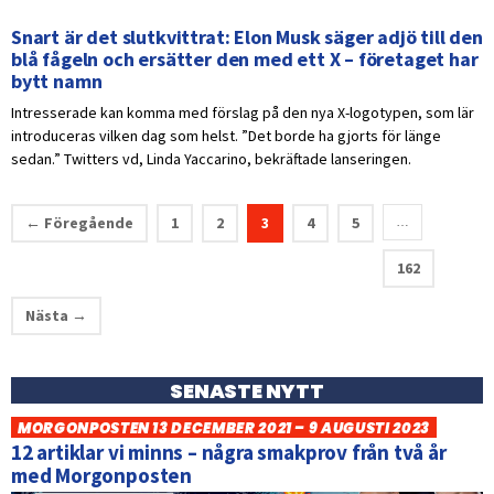
Snart är det slutkvittrat: Elon Musk säger adjö till den
blå fågeln och ersätter den med ett X – företaget har
bytt namn
Intresserade kan komma med förslag på den nya X-logotypen, som lär
introduceras vilken dag som helst. ”Det borde ha gjorts för länge
sedan.” Twitters vd, Linda Yaccarino, bekräftade lanseringen.
← Föregående
1
2
3
4
5
…
162
Nästa →
SENASTE NYTT
MORGONPOSTEN 13 DECEMBER 2021 – 9 AUGUSTI 2023
12 artiklar vi minns – några smakprov från två år
med Morgonposten