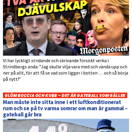
Vi har lyckligt stridande och skrivande försökt verka i
Strindbergs anda: ”Jag skulle vilja vara med och vända upp och
ner på allt, för att få se vad som ligger i botten … och så börja
på nytt!”
GLÖM BOCCIA OCH KUBB – DET ÄR GATEBALL SOM GÄLLER
Man måste inte sitta inne i ett luftkonditionerat
rum och se på tv varma somrar om man är gammal –
gateball går bra