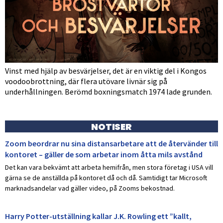
Vinst med hjälp av besvärjelser, det är en viktig del i Kongos
voodoobrottning, där flera utövare livnär sig på
underhållningen. Berömd boxningsmatch 1974 lade grunden.
NOTISER
Zoom beordrar nu sina distansarbetare att de återvänder till
kontoret – gäller de som arbetar inom åtta mils avstånd
Det kan vara bekvämt att arbeta hemifrån, men stora företag i USA vill
gärna se de anställda på kontoret då och då. Samtidigt tar Microsoft
marknadsandelar vad gäller video, på Zooms bekostnad.
Harry Potter-utställning kallar J.K. Rowling ett ”kallt,