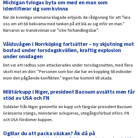
Michigan tvingas byta om med en man som
identifierar sig som kvinna
När de kvinnliga simmarna klagade erbjöds de rådgivning för att ”lära
oss om att bli bekväma med tanken på att klä av sig inför en man.”
Närvaron av transkvinnan var ”icke förhandlingsbar”.
Våldsvågen i Norrköping fortsätter – ny skjutning mot
bostad under torsdagskvällen, kraftig explosion
under onsdagen
Det var ett radhus som attackerades under torsdagsnatten, med flera
skott mot en dörr. ”Personen som bor där har en koppling till individer
inom den pågående konflikten.” Ingen har kommit till skada.
Militärkupp i Niger, president Bazoum avsätts men får
stöd av USA och FN
Soldater från Niger genomför en kupp och fängslar president Bazoum.
Gränserna stängs, ministerier ockuperas, utegångsförbud införs. FN
och USA fördömer kuppen.
Ogillar du att packa väskan? Åk då på