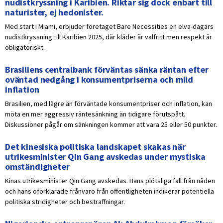
nudistkryssning i Karibien. Riktar sig dock enbart till
naturister, ej hedonister.
Med start i Miami, erbjuder företaget Bare Necessities en elva-dagars
nudistkryssning till Karibien 2025, där kläder är valfritt men respekt är
obligatoriskt.
Brasiliens centralbank förväntas sänka räntan efter
oväntad nedgång i konsumentpriserna och mild
inflation
Brasilien, med lägre än förväntade konsumentpriser och inflation, kan
möta en mer aggressiv räntesänkning än tidigare förutspått.
Diskussioner pågår om sänkningen kommer att vara 25 eller 50 punkter.
Det kinesiska politiska landskapet skakas när
utrikesminister Qin Gang avskedas under mystiska
omständigheter
Kinas utrikesminister Qin Gang avskedas. Hans plötsliga fall från nåden
och hans oförklarade frånvaro från offentligheten indikerar potentiella
politiska stridigheter och bestraffningar.