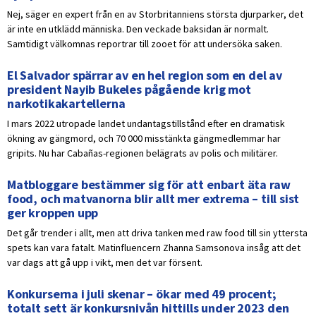
Nej, säger en expert från en av Storbritanniens största djurparker, det
är inte en utklädd människa. Den veckade baksidan är normalt.
Samtidigt välkomnas reportrar till zooet för att undersöka saken.
El Salvador spärrar av en hel region som en del av
president Nayib Bukeles pågående krig mot
narkotikakartellerna
I mars 2022 utropade landet undantagstillstånd efter en dramatisk
ökning av gängmord, och 70 000 misstänkta gängmedlemmar har
gripits. Nu har Cabañas-regionen belägrats av polis och militärer.
Matbloggare bestämmer sig för att enbart äta raw
food, och matvanorna blir allt mer extrema – till sist
ger kroppen upp
Det går trender i allt, men att driva tanken med raw food till sin yttersta
spets kan vara fatalt. Matinfluencern Zhanna Samsonova insåg att det
var dags att gå upp i vikt, men det var försent.
Konkurserna i juli skenar – ökar med 49 procent;
totalt sett är konkursnivån hittills under 2023 den