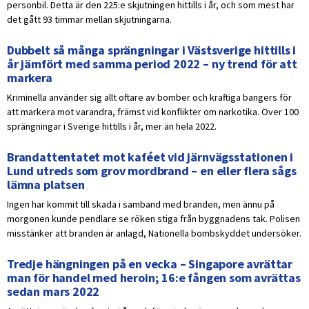
personbil. Detta är den 225:e skjutningen hittills i år, och som mest har
det gått 93 timmar mellan skjutningarna.
Dubbelt så många sprängningar i Västsverige hittills i
år jämfört med samma period 2022 – ny trend för att
markera
Kriminella använder sig allt oftare av bomber och kraftiga bangers för
att markera mot varandra, främst vid konflikter om narkotika. Över 100
sprängningar i Sverige hittills i år, mer än hela 2022.
Brandattentatet mot kaféet vid järnvägsstationen i
Lund utreds som grov mordbrand – en eller flera sågs
lämna platsen
Ingen har kommit till skada i samband med branden, men ännu på
morgonen kunde pendlare se röken stiga från byggnadens tak. Polisen
misstänker att branden är anlagd, Nationella bombskyddet undersöker.
Tredje hängningen på en vecka – Singapore avrättar
man för handel med heroin; 16:e fången som avrättas
sedan mars 2022