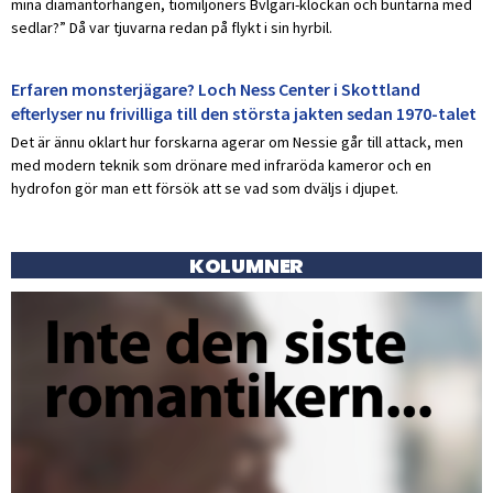
mina diamantörhängen, tiomiljoners Bvlgari-klockan och buntarna med
sedlar?” Då var tjuvarna redan på flykt i sin hyrbil.
Erfaren monsterjägare? Loch Ness Center i Skottland
efterlyser nu frivilliga till den största jakten sedan 1970-talet
Det är ännu oklart hur forskarna agerar om Nessie går till attack, men
med modern teknik som drönare med infraröda kameror och en
hydrofon gör man ett försök att se vad som dväljs i djupet.
KOLUMNER