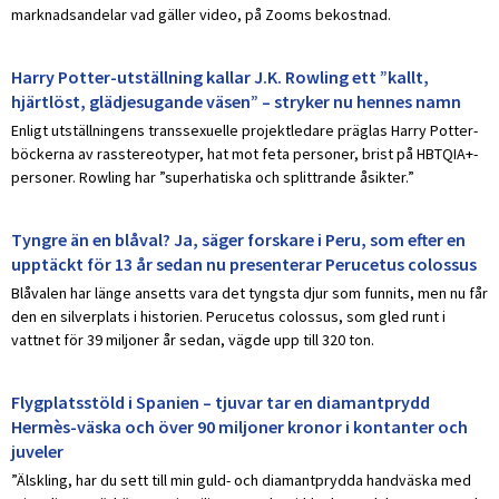
marknadsandelar vad gäller video, på Zooms bekostnad.
Harry Potter-utställning kallar J.K. Rowling ett ”kallt,
hjärtlöst, glädjesugande väsen” – stryker nu hennes namn
Enligt utställningens transsexuelle projektledare präglas Harry Potter-
böckerna av rasstereotyper, hat mot feta personer, brist på HBTQIA+-
personer. Rowling har ”superhatiska och splittrande åsikter.”
Tyngre än en blåval? Ja, säger forskare i Peru, som efter en
upptäckt för 13 år sedan nu presenterar Perucetus colossus
Blåvalen har länge ansetts vara det tyngsta djur som funnits, men nu får
den en silverplats i historien. Perucetus colossus, som gled runt i
vattnet för 39 miljoner år sedan, vägde upp till 320 ton.
Flygplatsstöld i Spanien – tjuvar tar en diamantprydd
Hermès-väska och över 90 miljoner kronor i kontanter och
juveler
”Älskling, har du sett till min guld- och diamantprydda handväska med