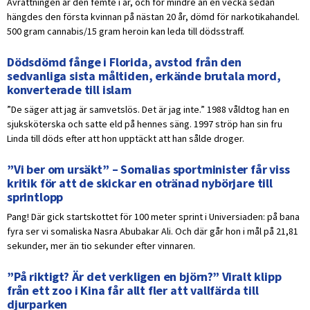
Avrättningen är den femte i år, och för mindre än en vecka sedan
hängdes den första kvinnan på nästan 20 år, dömd för narkotikahandel.
500 gram cannabis/15 gram heroin kan leda till dödsstraff.
Dödsdömd fånge i Florida, avstod från den
sedvanliga sista måltiden, erkände brutala mord,
konverterade till islam
”De säger att jag är samvetslös. Det är jag inte.” 1988 våldtog han en
sjuksköterska och satte eld på hennes säng. 1997 ströp han sin fru
Linda till döds efter att hon upptäckt att han sålde droger.
”Vi ber om ursäkt” – Somalias sportminister får viss
kritik för att de skickar en otränad nybörjare till
sprintlopp
Pang! Där gick startskottet för 100 meter sprint i Universiaden: på bana
fyra ser vi somaliska Nasra Abubakar Ali. Och där går hon i mål på 21,81
sekunder, mer än tio sekunder efter vinnaren.
”På riktigt? Är det verkligen en björn?” Viralt klipp
från ett zoo i Kina får allt fler att vallfärda till
djurparken