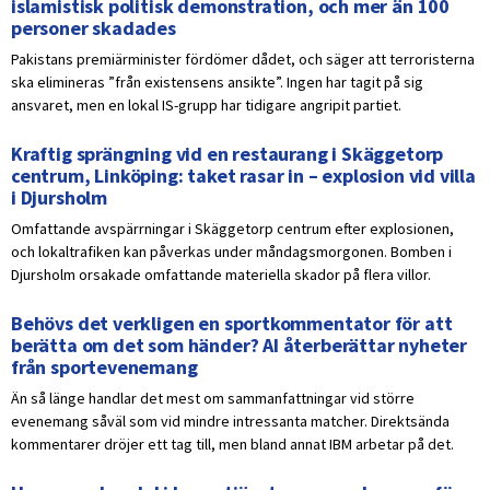
islamistisk politisk demonstration, och mer än 100
personer skadades
Pakistans premiärminister fördömer dådet, och säger att terroristerna
ska elimineras ”från existensens ansikte”. Ingen har tagit på sig
ansvaret, men en lokal IS-grupp har tidigare angripit partiet.
Kraftig sprängning vid en restaurang i Skäggetorp
centrum, Linköping: taket rasar in – explosion vid villa
i Djursholm
Omfattande avspärrningar i Skäggetorp centrum efter explosionen,
och lokaltrafiken kan påverkas under måndagsmorgonen. Bomben i
Djursholm orsakade omfattande materiella skador på flera villor.
Behövs det verkligen en sportkommentator för att
berätta om det som händer? AI återberättar nyheter
från sportevenemang
Än så länge handlar det mest om sammanfattningar vid större
evenemang såväl som vid mindre intressanta matcher. Direktsända
kommentarer dröjer ett tag till, men bland annat IBM arbetar på det.