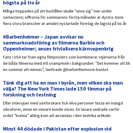
högsta på tio år
Många hoppades på att hushållen skulle ”unna sig” mer under
semestern; siffrorna för sommarens första månader är dystra. Inom
flera stora branscher är antalet nystartade företag de lägsta på tio år.
#Barbenheimer – Japan avvisar nu
sammarknadsföring av filmerna Barbie och
Oppenheimer; anses trivialisera kärnvapenkrig
Fans i USA tar fram egna filmposters som kombinerar stjärnorna från
de båda filmerna med ett svampmoln i bakgrunden. ”Det kommer att bli
en sommar att minnas”, twittrade @barbiethemovie-kontot.
Tänk dig att ha en man i byrån, men vilken ska man
välja? The New York Times lade 150 timmar på
forskning och testning
Efter intervjuer med sexforskare fick elva personer testa en mängd
vibratorer, innan en vinnare kunde utses. En läsare undrade varför
ordet ”kvinna” aldrig kom att användas i den textrika artikeln.
Minst 44 dödade i Pakistan efter explosion vid