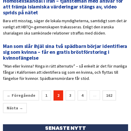
Homosexskandal i Iran – tjänsteman med ansvar för
att främja islamiska värderingar stängs av, video
sprids på nätet
Bara ett misstag, säger de lokala myndigheterna, samtidigt som det är
vanligt att HBTQ+-gemenskapen trakasseras. Enligt den iranska
sharialagen ska samkönade relationer straffas med döden.
Man som slår ihjäl sina två spädbarn börjar identifiera
sig som kvinna – får en gratis bröstförstoring i
kvinnofängelse
”Man eller kvinna? Ringa in rätt alternativ” – så enkelt är det för manliga
fångar i Kalifornien att identifiera sig som en kvinna, och flyttas till
fängelse för kvinnor. Spädbarnsmördare får stöd.
← Föregående
1
2
3
4
162
…
Nästa →
SENASTE NYTT