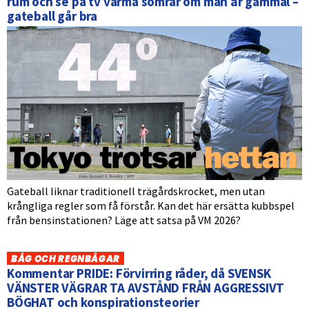
rum och se på tv varma somrar om man är gammal –
gateball går bra
Gateball liknar traditionell trägårdskrocket, men utan
krångliga regler som få förstår. Kan det här ersätta kubbspel
från bensinstationen? Läge att satsa på VM 2026?
BÅG OCH REGNBÅGAR
Kommentar PRIDE: Förvirring råder, då SVENSK
VÄNSTER VÄGRAR TA AVSTÅND FRÅN AGGRESSIVT
BÖGHAT och konspirationsteorier