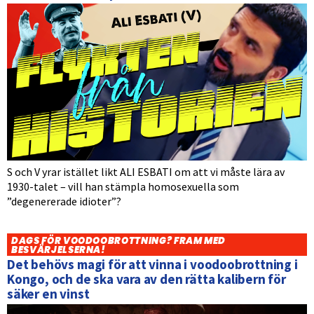
S och V yrar istället likt ALI ESBATI om att vi måste lära av
1930-talet – vill han stämpla homosexuella som
”degenererade idioter”?
DAGS FÖR VOODOOBROTTNING? FRAM MED
BESVÄRJELSERNA!
Det behövs magi för att vinna i voodoobrottning i
Kongo, och de ska vara av den rätta kalibern för
säker en vinst