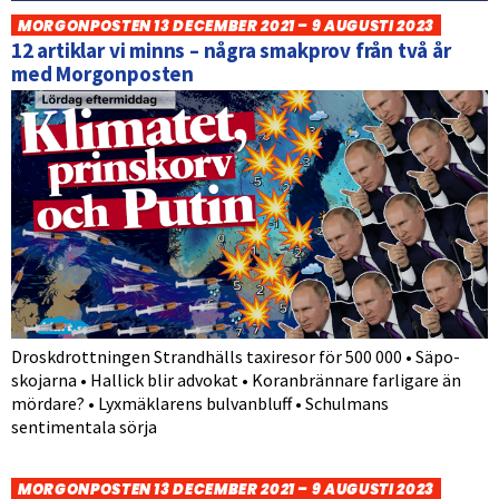
MORGONPOSTEN 13 DECEMBER 2021 – 9 AUGUSTI 2023
12 artiklar vi minns – några smakprov från två år
med Morgonposten
Droskdrottningen Strandhälls taxiresor för 500 000 • Säpo-
skojarna • Hallick blir advokat • Koranbrännare farligare än
mördare? • Lyxmäklarens bulvanbluff • Schulmans
sentimentala sörja
MORGONPOSTEN 13 DECEMBER 2021 – 9 AUGUSTI 2023