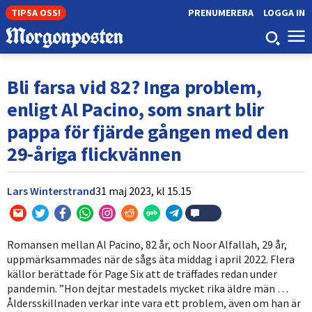
TIPSA OSS!
PRENUMERERA
LOGGA IN
Bli farsa vid 82? Inga problem,
enligt Al Pacino, som snart blir
pappa för fjärde gången med den
29-åriga flickvännen
Lars Winterstrand
31 maj 2023,
kl
15.15
Romansen mellan Al Pacino, 82 år, och Noor Alfallah, 29 år,
uppmärksammades när de sågs äta middag i april 2022. Flera
källor berättade för Page Six att de träffades redan under
pandemin. ”Hon dejtar mestadels mycket rika äldre män …
Åldersskillnaden verkar inte vara ett problem, även om han är