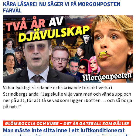
KÄRA LÄSARE! NU SÄGER VI PÅ MORGONPOSTEN
FARVÄL
Vi har lyckligt stridande och skrivande försökt verka i
Strindbergs anda: ”Jag skulle vilja vara med och vända upp och
ner på allt, för att få se vad som ligger i botten … och så börja
på nytt!”
GLÖM BOCCIA OCH KUBB – DET ÄR GATEBALL SOM GÄLLER
Man måste inte sitta inne i ett luftkonditionerat