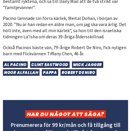
bestämt ryktena, och sa till Daily Mail att de två strikt var
”familjevänner”.
Pacino lämnade sin förra kärlek, Meital Dohan, i början av
2020. ”Nu är han redan en äldre man, om jag ska vara ärlig. Det
höll inte, även med all min kärlek”, sa hon till den israeliska
tidningen La’Isha om deras 39-åriga åldersskillnad.
Också Pacinos bäste vän, 79-årige Robert De Niro, fick nyligen
barn med flickvännen Tiffany Chen, 46 år.
AL PACINO
CLINT EASTWOOD
MICK JAGGER
NOOR ALFALLAH
PAPPA
ROBERT DE NIRO
HAR DU NÅGOT ATT SÄGA?
Prenumerera för 99 kr/mån och få tillgång till