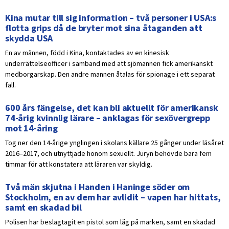
Kina mutar till sig information – två personer i USA:s
flotta grips då de bryter mot sina åtaganden att
skydda USA
En av männen, född i Kina, kontaktades av en kinesisk
underrättelseofficer i samband med att sjömannen fick amerikanskt
medborgarskap. Den andre mannen åtalas för spionage i ett separat
fall.
600 års fängelse, det kan bli aktuellt för amerikansk
74-årig kvinnlig lärare – anklagas för sexövergrepp
mot 14-åring
Tog ner den 14-årige ynglingen i skolans källare 25 gånger under läsåret
2016–2017, och utnyttjade honom sexuellt. Juryn behövde bara fem
timmar för att konstatera att läraren var skyldig.
Två män skjutna i Handen i Haninge söder om
Stockholm, en av dem har avlidit – vapen har hittats,
samt en skadad bil
Polisen har beslagtagit en pistol som låg på marken, samt en skadad