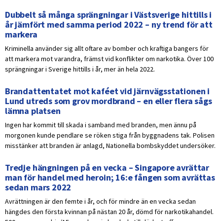
Dubbelt så många sprängningar i Västsverige hittills i
år jämfört med samma period 2022 – ny trend för att
markera
Kriminella använder sig allt oftare av bomber och kraftiga bangers för
att markera mot varandra, främst vid konflikter om narkotika. Över 100
sprängningar i Sverige hittills i år, mer än hela 2022.
Brandattentatet mot kaféet vid järnvägsstationen i
Lund utreds som grov mordbrand – en eller flera sågs
lämna platsen
Ingen har kommit till skada i samband med branden, men ännu på
morgonen kunde pendlare se röken stiga från byggnadens tak. Polisen
misstänker att branden är anlagd, Nationella bombskyddet undersöker.
Tredje hängningen på en vecka – Singapore avrättar
man för handel med heroin; 16:e fången som avrättas
sedan mars 2022
Avrättningen är den femte i år, och för mindre än en vecka sedan
hängdes den första kvinnan på nästan 20 år, dömd för narkotikahandel.