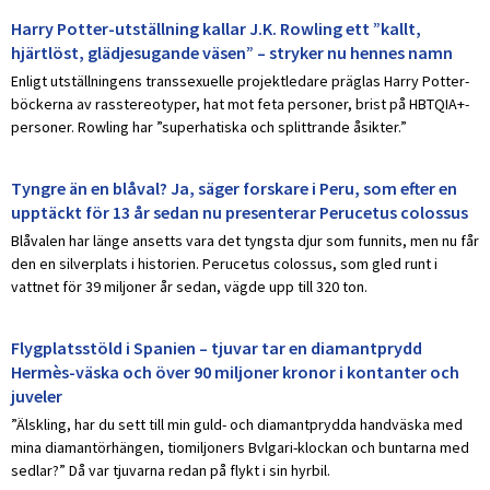
Harry Potter-utställning kallar J.K. Rowling ett ”kallt,
hjärtlöst, glädjesugande väsen” – stryker nu hennes namn
Enligt utställningens transsexuelle projektledare präglas Harry Potter-
böckerna av rasstereotyper, hat mot feta personer, brist på HBTQIA+-
personer. Rowling har ”superhatiska och splittrande åsikter.”
Tyngre än en blåval? Ja, säger forskare i Peru, som efter en
upptäckt för 13 år sedan nu presenterar Perucetus colossus
Blåvalen har länge ansetts vara det tyngsta djur som funnits, men nu får
den en silverplats i historien. Perucetus colossus, som gled runt i
vattnet för 39 miljoner år sedan, vägde upp till 320 ton.
Flygplatsstöld i Spanien – tjuvar tar en diamantprydd
Hermès-väska och över 90 miljoner kronor i kontanter och
juveler
”Älskling, har du sett till min guld- och diamantprydda handväska med
mina diamantörhängen, tiomiljoners Bvlgari-klockan och buntarna med
sedlar?” Då var tjuvarna redan på flykt i sin hyrbil.