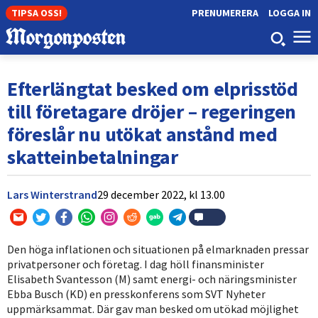
TIPSA OSS!
PRENUMERERA
LOGGA IN
Efterlängtat besked om elprisstöd
till företagare dröjer – regeringen
föreslår nu utökat anstånd med
skatteinbetalningar
Lars Winterstrand
29 december 2022,
kl
13.00
Den höga inflationen och situationen på elmarknaden pressar
privatpersoner och företag. I dag höll finansminister
Elisabeth Svantesson (M) samt energi- och näringsminister
Ebba Busch (KD) en presskonferens som SVT Nyheter
uppmärksammat. Där gav man besked om utökad möjlighet