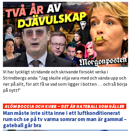
Vi har lyckligt stridande och skrivande försökt verka i
Strindbergs anda: ”Jag skulle vilja vara med och vända upp och
ner på allt, för att få se vad som ligger i botten … och så börja
på nytt!”
GLÖM BOCCIA OCH KUBB – DET ÄR GATEBALL SOM GÄLLER
Man måste inte sitta inne i ett luftkonditionerat
rum och se på tv varma somrar om man är gammal –
gateball går bra