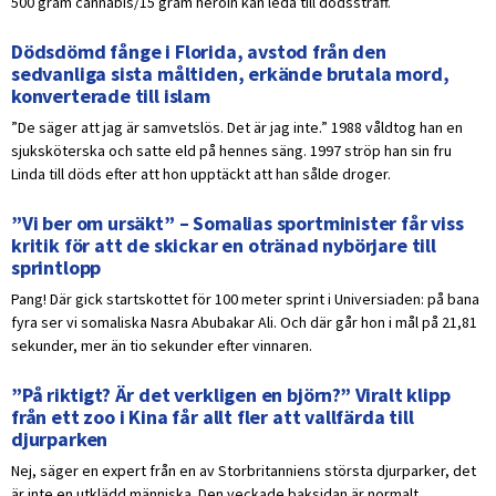
500 gram cannabis/15 gram heroin kan leda till dödsstraff.
Dödsdömd fånge i Florida, avstod från den
sedvanliga sista måltiden, erkände brutala mord,
konverterade till islam
”De säger att jag är samvetslös. Det är jag inte.” 1988 våldtog han en
sjuksköterska och satte eld på hennes säng. 1997 ströp han sin fru
Linda till döds efter att hon upptäckt att han sålde droger.
”Vi ber om ursäkt” – Somalias sportminister får viss
kritik för att de skickar en otränad nybörjare till
sprintlopp
Pang! Där gick startskottet för 100 meter sprint i Universiaden: på bana
fyra ser vi somaliska Nasra Abubakar Ali. Och där går hon i mål på 21,81
sekunder, mer än tio sekunder efter vinnaren.
”På riktigt? Är det verkligen en björn?” Viralt klipp
från ett zoo i Kina får allt fler att vallfärda till
djurparken
Nej, säger en expert från en av Storbritanniens största djurparker, det
är inte en utklädd människa. Den veckade baksidan är normalt.