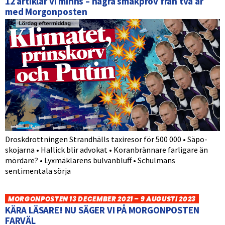
12 artiklar vi minns – några smakprov från två år
med Morgonposten
Droskdrottningen Strandhälls taxiresor för 500 000 • Säpo-
skojarna • Hallick blir advokat • Koranbrännare farligare än
mördare? • Lyxmäklarens bulvanbluff • Schulmans
sentimentala sörja
MORGONPOSTEN 13 DECEMBER 2021 – 9 AUGUSTI 2023
KÄRA LÄSARE! NU SÄGER VI PÅ MORGONPOSTEN
FARVÄL