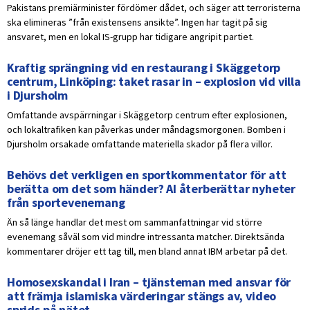
Pakistans premiärminister fördömer dådet, och säger att terroristerna
ska elimineras ”från existensens ansikte”. Ingen har tagit på sig
ansvaret, men en lokal IS-grupp har tidigare angripit partiet.
Kraftig sprängning vid en restaurang i Skäggetorp
centrum, Linköping: taket rasar in – explosion vid villa
i Djursholm
Omfattande avspärrningar i Skäggetorp centrum efter explosionen,
och lokaltrafiken kan påverkas under måndagsmorgonen. Bomben i
Djursholm orsakade omfattande materiella skador på flera villor.
Behövs det verkligen en sportkommentator för att
berätta om det som händer? AI återberättar nyheter
från sportevenemang
Än så länge handlar det mest om sammanfattningar vid större
evenemang såväl som vid mindre intressanta matcher. Direktsända
kommentarer dröjer ett tag till, men bland annat IBM arbetar på det.
Homosexskandal i Iran – tjänsteman med ansvar för
att främja islamiska värderingar stängs av, video
sprids på nätet