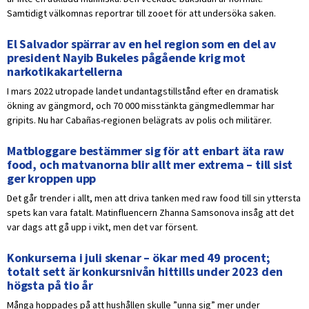
Samtidigt välkomnas reportrar till zooet för att undersöka saken.
El Salvador spärrar av en hel region som en del av
president Nayib Bukeles pågående krig mot
narkotikakartellerna
I mars 2022 utropade landet undantagstillstånd efter en dramatisk
ökning av gängmord, och 70 000 misstänkta gängmedlemmar har
gripits. Nu har Cabañas-regionen belägrats av polis och militärer.
Matbloggare bestämmer sig för att enbart äta raw
food, och matvanorna blir allt mer extrema – till sist
ger kroppen upp
Det går trender i allt, men att driva tanken med raw food till sin yttersta
spets kan vara fatalt. Matinfluencern Zhanna Samsonova insåg att det
var dags att gå upp i vikt, men det var försent.
Konkurserna i juli skenar – ökar med 49 procent;
totalt sett är konkursnivån hittills under 2023 den
högsta på tio år
Många hoppades på att hushållen skulle ”unna sig” mer under