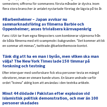
semestern; siffrorna för sommarens första månader är dystra. Inom
flera stora branscher är antalet nystartade företag de lägsta på tio år.
#Barbenheimer – Japan avvisar nu
sammarknadsföring av filmerna Barbie och
Oppenheimer; anses trivialisera kärnvapenkrig
Fans i USA tar fram egna filmposters som kombinerar stjärnorna från
de båda filmerna med ett svampmoln i bakgrunden. ”Det kommer att bli
en sommar att minnas”, twittrade @barbiethemovie-kontot.
Tänk dig att ha en man i byrån, men vilken ska man
välja? The New York Times lade 150 timmar på
forskning och testning
Efter intervjuer med sexforskare fick elva personer testa en mängd
vibratorer, innan en vinnare kunde utses. En läsare undrade varför
ordet ”kvinna” aldrig kom att användas i den textrika artikeln.
Minst 44 dödade i Pakistan efter explosion vid
islamistisk politisk demonstration, och mer än 100
personer skadades