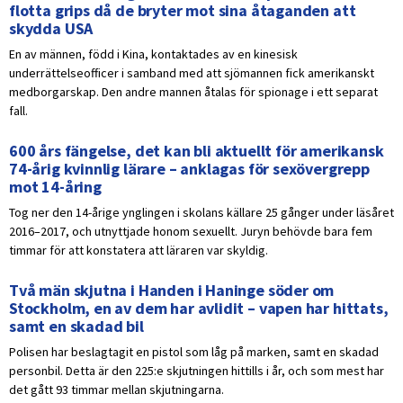
flotta grips då de bryter mot sina åtaganden att
skydda USA
En av männen, född i Kina, kontaktades av en kinesisk
underrättelseofficer i samband med att sjömannen fick amerikanskt
medborgarskap. Den andre mannen åtalas för spionage i ett separat
fall.
600 års fängelse, det kan bli aktuellt för amerikansk
74-årig kvinnlig lärare – anklagas för sexövergrepp
mot 14-åring
Tog ner den 14-årige ynglingen i skolans källare 25 gånger under läsåret
2016–2017, och utnyttjade honom sexuellt. Juryn behövde bara fem
timmar för att konstatera att läraren var skyldig.
Två män skjutna i Handen i Haninge söder om
Stockholm, en av dem har avlidit – vapen har hittats,
samt en skadad bil
Polisen har beslagtagit en pistol som låg på marken, samt en skadad
personbil. Detta är den 225:e skjutningen hittills i år, och som mest har
det gått 93 timmar mellan skjutningarna.