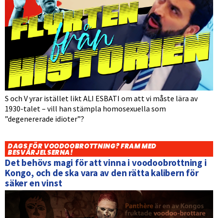
S och V yrar istället likt ALI ESBATI om att vi måste lära av
1930-talet – vill han stämpla homosexuella som
”degenererade idioter”?
DAGS FÖR VOODOOBROTTNING? FRAM MED
BESVÄRJELSERNA!
Det behövs magi för att vinna i voodoobrottning i
Kongo, och de ska vara av den rätta kalibern för
säker en vinst