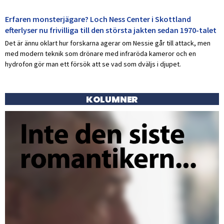
Erfaren monsterjägare? Loch Ness Center i Skottland
efterlyser nu frivilliga till den största jakten sedan 1970-talet
Det är ännu oklart hur forskarna agerar om Nessie går till attack, men
med modern teknik som drönare med infraröda kameror och en
hydrofon gör man ett försök att se vad som dväljs i djupet.
KOLUMNER