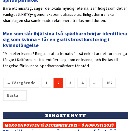
Bara ett misstag, säger de lokala myndigheterna, samtidigt som det är
vanligt att HBTQ+-gemenskapen trakasseras. Enligt den iranska
sharialagen ska samkönade relationer straffas med döden.
Man som slår ihjäl sina två spädbarn börjar identifiera
sig som kvinna – får en gratis bröstförstoring i
kvinnofängelse
”Man eller kvinna? Ringa in rätt alternativ” – så enkelt är det för manliga
fångar i Kalifornien att identifiera sig som en kvinna, och flyttas till
fängelse för kvinnor. Spädbarnsmördare får stöd.
← Föregående
1
2
3
4
162
…
Nästa →
SENASTE NYTT
MORGONPOSTEN 13 DECEMBER 2021 – 9 AUGUSTI 2023