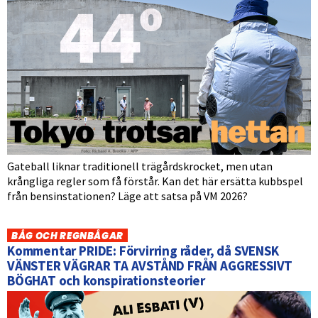
Gateball liknar traditionell trägårdskrocket, men utan
krångliga regler som få förstår. Kan det här ersätta kubbspel
från bensinstationen? Läge att satsa på VM 2026?
BÅG OCH REGNBÅGAR
Kommentar PRIDE: Förvirring råder, då SVENSK
VÄNSTER VÄGRAR TA AVSTÅND FRÅN AGGRESSIVT
BÖGHAT och konspirationsteorier