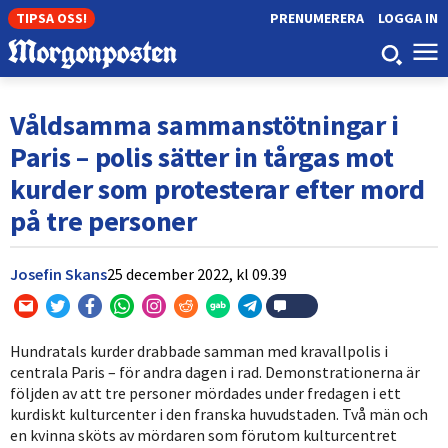
TIPSA OSS!
PRENUMERERA
LOGGA IN
Våldsamma sammanstötningar i
Paris – polis sätter in tårgas mot
kurder som protesterar efter mord
på tre personer
Josefin Skans
25 december 2022,
kl
09.39
Hundratals kurder drabbade samman med kravallpolis i
centrala Paris – för andra dagen i rad. Demonstrationerna är
följden av att tre personer mördades under fredagen i ett
kurdiskt kulturcenter i den franska huvudstaden. Två män och
en kvinna sköts av mördaren som förutom kulturcentret