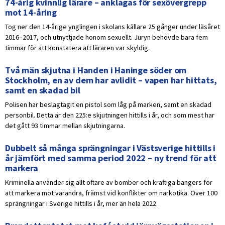
74-årig kvinnlig lärare – anklagas för sexövergrepp
mot 14-åring
Tog ner den 14-årige ynglingen i skolans källare 25 gånger under läsåret
2016–2017, och utnyttjade honom sexuellt. Juryn behövde bara fem
timmar för att konstatera att läraren var skyldig.
Två män skjutna i Handen i Haninge söder om
Stockholm, en av dem har avlidit – vapen har hittats,
samt en skadad bil
Polisen har beslagtagit en pistol som låg på marken, samt en skadad
personbil. Detta är den 225:e skjutningen hittills i år, och som mest har
det gått 93 timmar mellan skjutningarna.
Dubbelt så många sprängningar i Västsverige hittills i
år jämfört med samma period 2022 – ny trend för att
markera
Kriminella använder sig allt oftare av bomber och kraftiga bangers för
att markera mot varandra, främst vid konflikter om narkotika. Över 100
sprängningar i Sverige hittills i år, mer än hela 2022.