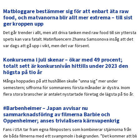
Matbloggare bestämmer sig för att enbart äta raw
food, och matvanorna blir allt mer extrema – till sist
ger kroppen upp
Det går trender i allt, men att driva tanken med raw food till sin yttersta
spets kan vara fatalt. Matinfluencern Zhanna Samsonova insåg att det
var dags att gå upp i vikt, men det var försent.
Konkurserna i juli skenar – ökar med 49 procent;
totalt sett är konkursnivån hittills under 2023 den
högsta på tio år
Många hoppades på att hushållen skulle ”unna sig” mer under
semestern; siffrorna för sommarens första månader är dystra. Inom
flera stora branscher är antalet nystartade företag de lägsta på tio år.
#Barbenheimer – Japan avvisar nu
sammarknadsföring av filmerna Barbie och
Oppenheimer; anses trivialisera kärnvapenkrig
Fans i USA tar fram egna filmposters som kombinerar stjärnorna från
de båda filmerna med ett svampmoln i bakgrunden. ”Det kommer att bli