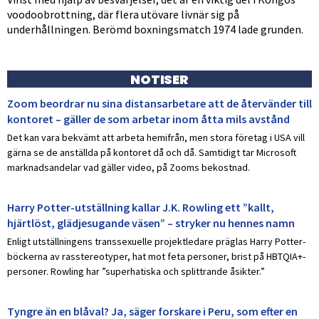
voodoobrottning, där flera utövare livnär sig på
underhållningen. Berömd boxningsmatch 1974 lade grunden.
NOTISER
Zoom beordrar nu sina distansarbetare att de återvänder till
kontoret – gäller de som arbetar inom åtta mils avstånd
Det kan vara bekvämt att arbeta hemifrån, men stora företag i USA vill
gärna se de anställda på kontoret då och då. Samtidigt tar Microsoft
marknadsandelar vad gäller video, på Zooms bekostnad.
Harry Potter-utställning kallar J.K. Rowling ett ”kallt,
hjärtlöst, glädjesugande väsen” – stryker nu hennes namn
Enligt utställningens transsexuelle projektledare präglas Harry Potter-
böckerna av rasstereotyper, hat mot feta personer, brist på HBTQIA+-
personer. Rowling har ”superhatiska och splittrande åsikter.”
Tyngre än en blåval? Ja, säger forskare i Peru, som efter en