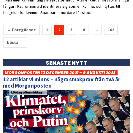
”Man eller kvinna? Ringa in rätt alternativ” – så enkelt är det för manliga
fångar i Kalifornien att identifiera sig som en kvinna, och flyttas till
fängelse för kvinnor. Spädbarnsmördare får stöd.
← Föregående
1
2
3
4
162
…
Nästa →
SENASTE NYTT
MORGONPOSTEN 13 DECEMBER 2021 – 9 AUGUSTI 2023
12 artiklar vi minns – några smakprov från två år
med Morgonposten