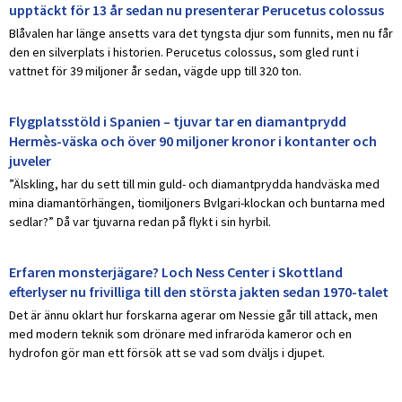
upptäckt för 13 år sedan nu presenterar Perucetus colossus
Blåvalen har länge ansetts vara det tyngsta djur som funnits, men nu får
den en silverplats i historien. Perucetus colossus, som gled runt i
vattnet för 39 miljoner år sedan, vägde upp till 320 ton.
Flygplatsstöld i Spanien – tjuvar tar en diamantprydd
Hermès-väska och över 90 miljoner kronor i kontanter och
juveler
”Älskling, har du sett till min guld- och diamantprydda handväska med
mina diamantörhängen, tiomiljoners Bvlgari-klockan och buntarna med
sedlar?” Då var tjuvarna redan på flykt i sin hyrbil.
Erfaren monsterjägare? Loch Ness Center i Skottland
efterlyser nu frivilliga till den största jakten sedan 1970-talet
Det är ännu oklart hur forskarna agerar om Nessie går till attack, men
med modern teknik som drönare med infraröda kameror och en
hydrofon gör man ett försök att se vad som dväljs i djupet.