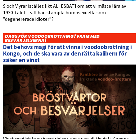
S och V yrar istället likt ALI ESBATI om att vi måste lära av
1930-talet – vill han stämpla homosexuella som
”degenererade idioter”?
DAGS FÖR VOODOOBROTTNING? FRAM MED
BESVÄRJELSERNA!
Det behövs magi för att vinna i voodoobrottning i
Kongo, och de ska vara av den rätta kalibern för
säker en vinst
Vinst med hjälp av besvärjelser, det är en viktig del i Kongos