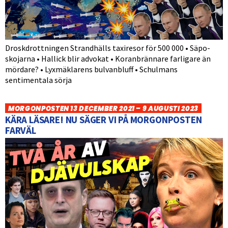
Droskdrottningen Strandhälls taxiresor för 500 000 • Säpo-
skojarna • Hallick blir advokat • Koranbrännare farligare än
mördare? • Lyxmäklarens bulvanbluff • Schulmans
sentimentala sörja
MORGONPOSTEN 13 DECEMBER 2021 – 9 AUGUSTI 2023
KÄRA LÄSARE! NU SÄGER VI PÅ MORGONPOSTEN
FARVÄL