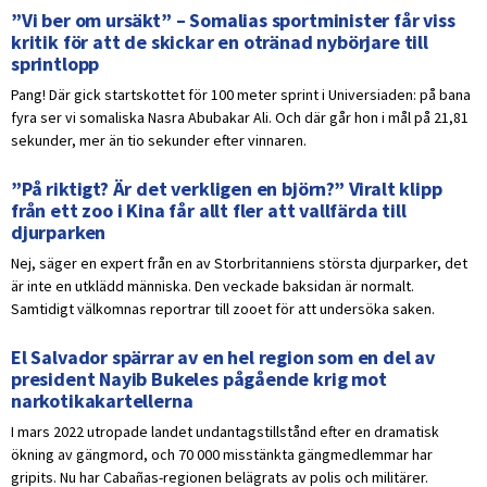
”Vi ber om ursäkt” – Somalias sportminister får viss
kritik för att de skickar en otränad nybörjare till
sprintlopp
Pang! Där gick startskottet för 100 meter sprint i Universiaden: på bana
fyra ser vi somaliska Nasra Abubakar Ali. Och där går hon i mål på 21,81
sekunder, mer än tio sekunder efter vinnaren.
”På riktigt? Är det verkligen en björn?” Viralt klipp
från ett zoo i Kina får allt fler att vallfärda till
djurparken
Nej, säger en expert från en av Storbritanniens största djurparker, det
är inte en utklädd människa. Den veckade baksidan är normalt.
Samtidigt välkomnas reportrar till zooet för att undersöka saken.
El Salvador spärrar av en hel region som en del av
president Nayib Bukeles pågående krig mot
narkotikakartellerna
I mars 2022 utropade landet undantagstillstånd efter en dramatisk
ökning av gängmord, och 70 000 misstänkta gängmedlemmar har
gripits. Nu har Cabañas-regionen belägrats av polis och militärer.