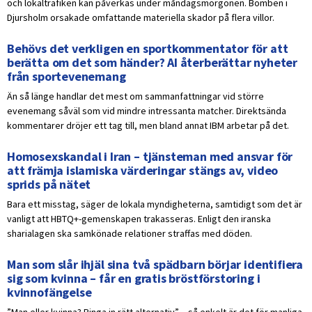
och lokaltrafiken kan påverkas under måndagsmorgonen. Bomben i
Djursholm orsakade omfattande materiella skador på flera villor.
Behövs det verkligen en sportkommentator för att
berätta om det som händer? AI återberättar nyheter
från sportevenemang
Än så länge handlar det mest om sammanfattningar vid större
evenemang såväl som vid mindre intressanta matcher. Direktsända
kommentarer dröjer ett tag till, men bland annat IBM arbetar på det.
Homosexskandal i Iran – tjänsteman med ansvar för
att främja islamiska värderingar stängs av, video
sprids på nätet
Bara ett misstag, säger de lokala myndigheterna, samtidigt som det är
vanligt att HBTQ+-gemenskapen trakasseras. Enligt den iranska
sharialagen ska samkönade relationer straffas med döden.
Man som slår ihjäl sina två spädbarn börjar identifiera
sig som kvinna – får en gratis bröstförstoring i
kvinnofängelse