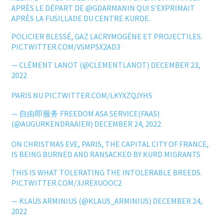
APRÈS LE DÉPART DE
@GDARMANIN
QUI S’EXPRIMAIT
APRÈS LA FUSILLADE DU CENTRE KURDE.
POLICIER BLESSÉ, GAZ LACRYMOGÈNE ET PROJECTILES.
PIC.TWITTER.COM/VSMPSX2AD3
— CLÉMENT LANOT (@CLEMENTLANOT)
DECEMBER 23,
2022
PARIS NU
PIC.TWITTER.COM/LKYXZQJYHS
— 自由即服务 FREEDOM ASA SERVICE(FAAS)
(@AUGURKENDRAAIER)
DECEMBER 24, 2022
ON CHRISTMAS EVE, PARIS, THE CAPITAL CITY OF FRANCE,
IS BEING BURNED AND RANSACKED BY KURD MIGRANTS
THIS IS WHAT TOLERATING THE INTOLERABLE BREEDS.
PIC.TWITTER.COM/3JREXUOOC2
— KLAUS ARMINIUS (@KLAUS_ARMINIUS)
DECEMBER 24,
2022