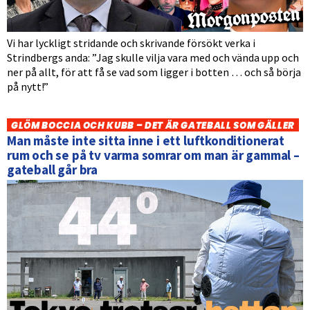
Vi har lyckligt stridande och skrivande försökt verka i
Strindbergs anda: ”Jag skulle vilja vara med och vända upp och
ner på allt, för att få se vad som ligger i botten … och så börja
på nytt!”
GLÖM BOCCIA OCH KUBB – DET ÄR GATEBALL SOM GÄLLER
Man måste inte sitta inne i ett luftkonditionerat
rum och se på tv varma somrar om man är gammal –
gateball går bra