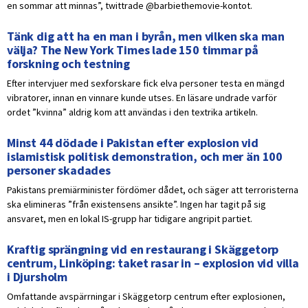
en sommar att minnas”, twittrade @barbiethemovie-kontot.
Tänk dig att ha en man i byrån, men vilken ska man
välja? The New York Times lade 150 timmar på
forskning och testning
Efter intervjuer med sexforskare fick elva personer testa en mängd
vibratorer, innan en vinnare kunde utses. En läsare undrade varför
ordet ”kvinna” aldrig kom att användas i den textrika artikeln.
Minst 44 dödade i Pakistan efter explosion vid
islamistisk politisk demonstration, och mer än 100
personer skadades
Pakistans premiärminister fördömer dådet, och säger att terroristerna
ska elimineras ”från existensens ansikte”. Ingen har tagit på sig
ansvaret, men en lokal IS-grupp har tidigare angripit partiet.
Kraftig sprängning vid en restaurang i Skäggetorp
centrum, Linköping: taket rasar in – explosion vid villa
i Djursholm
Omfattande avspärrningar i Skäggetorp centrum efter explosionen,