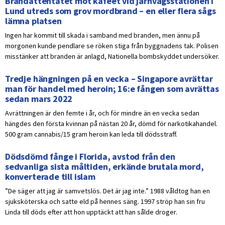
Brandattentatet mot kaféet vid järnvägsstationen i
Lund utreds som grov mordbrand – en eller flera sågs
lämna platsen
Ingen har kommit till skada i samband med branden, men ännu på
morgonen kunde pendlare se röken stiga från byggnadens tak. Polisen
misstänker att branden är anlagd, Nationella bombskyddet undersöker.
Tredje hängningen på en vecka – Singapore avrättar
man för handel med heroin; 16:e fången som avrättas
sedan mars 2022
Avrättningen är den femte i år, och för mindre än en vecka sedan
hängdes den första kvinnan på nästan 20 år, dömd för narkotikahandel.
500 gram cannabis/15 gram heroin kan leda till dödsstraff.
Dödsdömd fånge i Florida, avstod från den
sedvanliga sista måltiden, erkände brutala mord,
konverterade till islam
”De säger att jag är samvetslös. Det är jag inte.” 1988 våldtog han en
sjuksköterska och satte eld på hennes säng. 1997 ströp han sin fru
Linda till döds efter att hon upptäckt att han sålde droger.