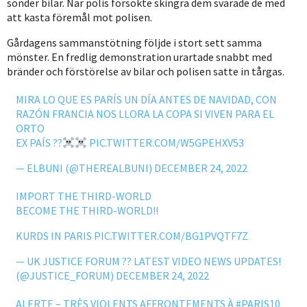
sönder bilar. När polis försökte skingra dem svarade de med
att kasta föremål mot polisen.
Gårdagens sammanstötning följde i stort sett samma
mönster. En fredlig demonstration urartade snabbt med
bränder och förstörelse av bilar och polisen satte in tårgas.
MIRA LO QUE ES PARÍS UN DÍA ANTES DE NAVIDAD, CON
RAZÓN FRANCIA NOS LLORA LA COPA SI VIVEN PARA EL
ORTO
EX PAÍS ??
PIC.TWITTER.COM/W5GPEHXV53
— ELBUNI (@THEREALBUNI)
DECEMBER 24, 2022
IMPORT THE THIRD-WORLD
BECOME THE THIRD-WORLD!!
KURDS IN PARIS
PIC.TWITTER.COM/BG1PVQTF7Z
— UK JUSTICE FORUM ?? LATEST VIDEO NEWS UPDATES!
(@JUSTICE_FORUM)
DECEMBER 24, 2022
ALERTE – TRÈS VIOLENTS AFFRONTEMENTS À
#PARIS10