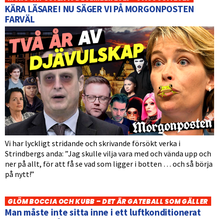
KÄRA LÄSARE! NU SÄGER VI PÅ MORGONPOSTEN
FARVÄL
Vi har lyckligt stridande och skrivande försökt verka i
Strindbergs anda: ”Jag skulle vilja vara med och vända upp och
ner på allt, för att få se vad som ligger i botten … och så börja
på nytt!”
GLÖM BOCCIA OCH KUBB – DET ÄR GATEBALL SOM GÄLLER
Man måste inte sitta inne i ett luftkonditionerat