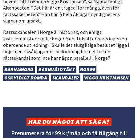
hovrätt att frikänna Viggo Kristiansen”, sa Maurud enligt
Aftenposten. ”Det här är en tragedi för många, även för
rättssäkerheten.” Han bad å hela Åklagarmyndighetens
vägnar om ursäkt.
Rättsskandalen i Norge är historisk, och enligt
justitieminister Emilie Enger Mehl tillsätter regeringen en
oberoende utredning. ”Skulle det slutgiltiga beslutet ligga i
linje med riksåklagarens bedömning blir det här en
rättsskandal som inte har någon parallell i Norge.”
BARNAMORD
BARNVÅLDTÄKT
NORGE
OSKYLDIGT DÖMDA
SKANDALER
VIGGO KRISTIANSEN
HAR DU NÅGOT ATT SÄGA?
Prenumerera för 99 kr/mån och få tillgång till