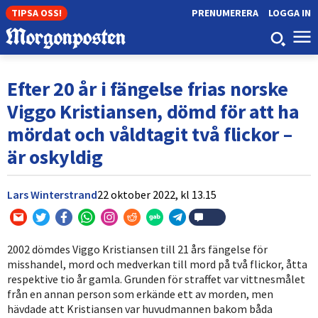
TIPSA OSS!
PRENUMERERA
LOGGA IN
Efter 20 år i fängelse frias norske
Viggo Kristiansen, dömd för att ha
mördat och våldtagit två flickor –
är oskyldig
Lars Winterstrand
22 oktober 2022,
kl
13.15
2002 dömdes Viggo Kristiansen till 21 års fängelse för
misshandel, mord och medverkan till mord på två flickor, åtta
respektive tio år gamla. Grunden för straffet var vittnesmålet
från en annan person som erkände ett av morden, men
hävdade att Kristiansen var huvudmannen bakom båda