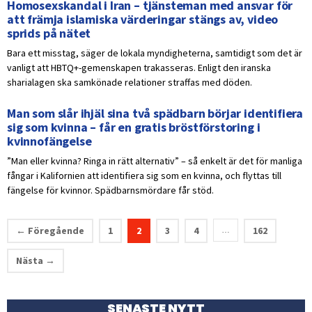
Homosexskandal i Iran – tjänsteman med ansvar för
att främja islamiska värderingar stängs av, video
sprids på nätet
Bara ett misstag, säger de lokala myndigheterna, samtidigt som det är
vanligt att HBTQ+-gemenskapen trakasseras. Enligt den iranska
sharialagen ska samkönade relationer straffas med döden.
Man som slår ihjäl sina två spädbarn börjar identifiera
sig som kvinna – får en gratis bröstförstoring i
kvinnofängelse
”Man eller kvinna? Ringa in rätt alternativ” – så enkelt är det för manliga
fångar i Kalifornien att identifiera sig som en kvinna, och flyttas till
fängelse för kvinnor. Spädbarnsmördare får stöd.
← Föregående
1
2
3
4
162
…
Nästa →
SENASTE NYTT