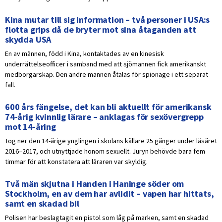
Kina mutar till sig information – två personer i USA:s
flotta grips då de bryter mot sina åtaganden att
skydda USA
En av männen, född i Kina, kontaktades av en kinesisk
underrättelseofficer i samband med att sjömannen fick amerikanskt
medborgarskap. Den andre mannen åtalas för spionage i ett separat
fall.
600 års fängelse, det kan bli aktuellt för amerikansk
74-årig kvinnlig lärare – anklagas för sexövergrepp
mot 14-åring
Tog ner den 14-årige ynglingen i skolans källare 25 gånger under läsåret
2016–2017, och utnyttjade honom sexuellt. Juryn behövde bara fem
timmar för att konstatera att läraren var skyldig.
Två män skjutna i Handen i Haninge söder om
Stockholm, en av dem har avlidit – vapen har hittats,
samt en skadad bil
Polisen har beslagtagit en pistol som låg på marken, samt en skadad