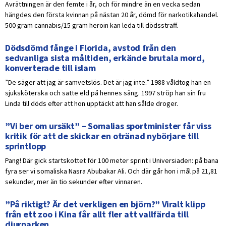
Avrättningen är den femte i år, och för mindre än en vecka sedan
hängdes den första kvinnan på nästan 20 år, dömd för narkotikahandel.
500 gram cannabis/15 gram heroin kan leda till dödsstraff.
Dödsdömd fånge i Florida, avstod från den
sedvanliga sista måltiden, erkände brutala mord,
konverterade till islam
”De säger att jag är samvetslös. Det är jag inte.” 1988 våldtog han en
sjuksköterska och satte eld på hennes säng. 1997 ströp han sin fru
Linda till döds efter att hon upptäckt att han sålde droger.
”Vi ber om ursäkt” – Somalias sportminister får viss
kritik för att de skickar en otränad nybörjare till
sprintlopp
Pang! Där gick startskottet för 100 meter sprint i Universiaden: på bana
fyra ser vi somaliska Nasra Abubakar Ali. Och där går hon i mål på 21,81
sekunder, mer än tio sekunder efter vinnaren.
”På riktigt? Är det verkligen en björn?” Viralt klipp
från ett zoo i Kina får allt fler att vallfärda till
djurparken