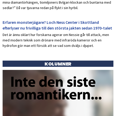
mina diamantörhängen, tiomiljoners Bvlgari-klockan och buntarna med
sedlar?” Då var tjuvarna redan på flykt i sin hyrbil.
Erfaren monsterjägare? Loch Ness Center i Skottland
efterlyser nu frivilliga till den största jakten sedan 1970-talet
Det är ännu oklart hur forskarna agerar om Nessie går till attack, men
med modern teknik som drönare med infraröda kameror och en
hydrofon gör man ett försök att se vad som dväljs i djupet.
KOLUMNER