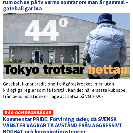
rum och se på tv varma somrar om man är gammal –
gateball går bra
Gateball liknar traditionell trägårdskrocket, men utan
krångliga regler som få förstår. Kan det här ersätta kubbspel
från bensinstationen? Läge att satsa på VM 2026?
BÅG OCH REGNBÅGAR
Kommentar PRIDE: Förvirring råder, då SVENSK
VÄNSTER VÄGRAR TA AVSTÅND FRÅN AGGRESSIVT
BÖGHAT och konspirationsteorier