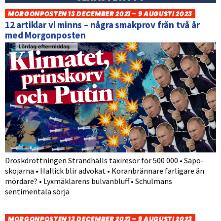
MORGONPOSTEN 13 DECEMBER 2021 – 9 AUGUSTI 2023
12 artiklar vi minns – några smakprov från två år
med Morgonposten
Droskdrottningen Strandhälls taxiresor för 500 000 • Säpo-
skojarna • Hallick blir advokat • Koranbrännare farligare än
mördare? • Lyxmäklarens bulvanbluff • Schulmans
sentimentala sörja
MORGONPOSTEN 13 DECEMBER 2021 – 9 AUGUSTI 2023