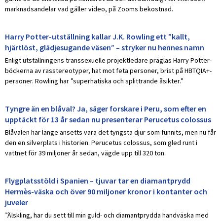
marknadsandelar vad gäller video, på Zooms bekostnad.
Harry Potter-utställning kallar J.K. Rowling ett ”kallt,
hjärtlöst, glädjesugande väsen” – stryker nu hennes namn
Enligt utställningens transsexuelle projektledare präglas Harry Potter-
böckerna av rasstereotyper, hat mot feta personer, brist på HBTQIA+-
personer. Rowling har ”superhatiska och splittrande åsikter.”
Tyngre än en blåval? Ja, säger forskare i Peru, som efter en
upptäckt för 13 år sedan nu presenterar Perucetus colossus
Blåvalen har länge ansetts vara det tyngsta djur som funnits, men nu får
den en silverplats i historien. Perucetus colossus, som gled runt i
vattnet för 39 miljoner år sedan, vägde upp till 320 ton.
Flygplatsstöld i Spanien – tjuvar tar en diamantprydd
Hermès-väska och över 90 miljoner kronor i kontanter och
juveler
”Älskling, har du sett till min guld- och diamantprydda handväska med