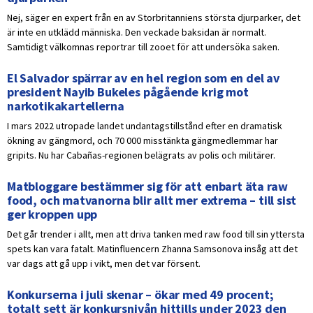
Nej, säger en expert från en av Storbritanniens största djurparker, det
är inte en utklädd människa. Den veckade baksidan är normalt.
Samtidigt välkomnas reportrar till zooet för att undersöka saken.
El Salvador spärrar av en hel region som en del av
president Nayib Bukeles pågående krig mot
narkotikakartellerna
I mars 2022 utropade landet undantagstillstånd efter en dramatisk
ökning av gängmord, och 70 000 misstänkta gängmedlemmar har
gripits. Nu har Cabañas-regionen belägrats av polis och militärer.
Matbloggare bestämmer sig för att enbart äta raw
food, och matvanorna blir allt mer extrema – till sist
ger kroppen upp
Det går trender i allt, men att driva tanken med raw food till sin yttersta
spets kan vara fatalt. Matinfluencern Zhanna Samsonova insåg att det
var dags att gå upp i vikt, men det var försent.
Konkurserna i juli skenar – ökar med 49 procent;
totalt sett är konkursnivån hittills under 2023 den