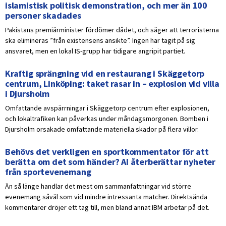
islamistisk politisk demonstration, och mer än 100
personer skadades
Pakistans premiärminister fördömer dådet, och säger att terroristerna
ska elimineras ”från existensens ansikte”. Ingen har tagit på sig
ansvaret, men en lokal IS-grupp har tidigare angripit partiet.
Kraftig sprängning vid en restaurang i Skäggetorp
centrum, Linköping: taket rasar in – explosion vid villa
i Djursholm
Omfattande avspärrningar i Skäggetorp centrum efter explosionen,
och lokaltrafiken kan påverkas under måndagsmorgonen. Bomben i
Djursholm orsakade omfattande materiella skador på flera villor.
Behövs det verkligen en sportkommentator för att
berätta om det som händer? AI återberättar nyheter
från sportevenemang
Än så länge handlar det mest om sammanfattningar vid större
evenemang såväl som vid mindre intressanta matcher. Direktsända
kommentarer dröjer ett tag till, men bland annat IBM arbetar på det.