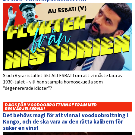
S och V yrar istället likt ALI ESBATI om att vi måste lära av
1930-talet – vill han stämpla homosexuella som
”degenererade idioter”?
DAGS FÖR VOODOOBROTTNING? FRAM MED
BESVÄRJELSERNA!
Det behövs magi för att vinna i voodoobrottning i
Kongo, och de ska vara av den rätta kalibern för
säker en vinst