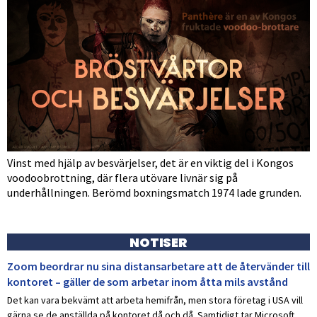
Vinst med hjälp av besvärjelser, det är en viktig del i Kongos
voodoobrottning, där flera utövare livnär sig på
underhållningen. Berömd boxningsmatch 1974 lade grunden.
NOTISER
Zoom beordrar nu sina distansarbetare att de återvänder till
kontoret – gäller de som arbetar inom åtta mils avstånd
Det kan vara bekvämt att arbeta hemifrån, men stora företag i USA vill
gärna se de anställda på kontoret då och då. Samtidigt tar Microsoft