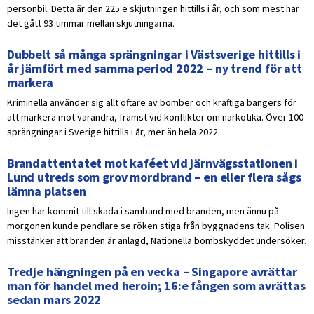
personbil. Detta är den 225:e skjutningen hittills i år, och som mest har
det gått 93 timmar mellan skjutningarna.
Dubbelt så många sprängningar i Västsverige hittills i
år jämfört med samma period 2022 – ny trend för att
markera
Kriminella använder sig allt oftare av bomber och kraftiga bangers för
att markera mot varandra, främst vid konflikter om narkotika. Över 100
sprängningar i Sverige hittills i år, mer än hela 2022.
Brandattentatet mot kaféet vid järnvägsstationen i
Lund utreds som grov mordbrand – en eller flera sågs
lämna platsen
Ingen har kommit till skada i samband med branden, men ännu på
morgonen kunde pendlare se röken stiga från byggnadens tak. Polisen
misstänker att branden är anlagd, Nationella bombskyddet undersöker.
Tredje hängningen på en vecka – Singapore avrättar
man för handel med heroin; 16:e fången som avrättas
sedan mars 2022