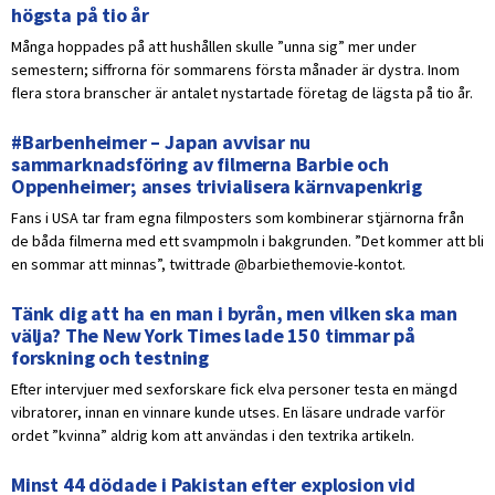
högsta på tio år
Många hoppades på att hushållen skulle ”unna sig” mer under
semestern; siffrorna för sommarens första månader är dystra. Inom
flera stora branscher är antalet nystartade företag de lägsta på tio år.
#Barbenheimer – Japan avvisar nu
sammarknadsföring av filmerna Barbie och
Oppenheimer; anses trivialisera kärnvapenkrig
Fans i USA tar fram egna filmposters som kombinerar stjärnorna från
de båda filmerna med ett svampmoln i bakgrunden. ”Det kommer att bli
en sommar att minnas”, twittrade @barbiethemovie-kontot.
Tänk dig att ha en man i byrån, men vilken ska man
välja? The New York Times lade 150 timmar på
forskning och testning
Efter intervjuer med sexforskare fick elva personer testa en mängd
vibratorer, innan en vinnare kunde utses. En läsare undrade varför
ordet ”kvinna” aldrig kom att användas i den textrika artikeln.
Minst 44 dödade i Pakistan efter explosion vid