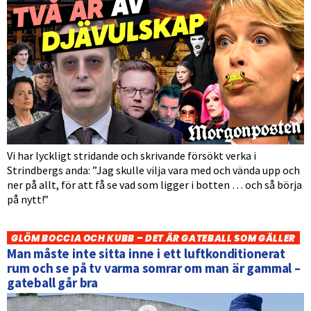
Vi har lyckligt stridande och skrivande försökt verka i
Strindbergs anda: ”Jag skulle vilja vara med och vända upp och
ner på allt, för att få se vad som ligger i botten … och så börja
på nytt!”
GLÖM BOCCIA OCH KUBB – DET ÄR GATEBALL SOM GÄLLER
Man måste inte sitta inne i ett luftkonditionerat
rum och se på tv varma somrar om man är gammal –
gateball går bra