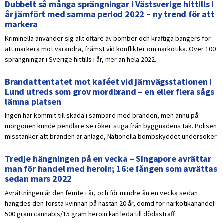
Dubbelt så många sprängningar i Västsverige hittills i
år jämfört med samma period 2022 – ny trend för att
markera
Kriminella använder sig allt oftare av bomber och kraftiga bangers för
att markera mot varandra, främst vid konflikter om narkotika. Över 100
sprängningar i Sverige hittills i år, mer än hela 2022.
Brandattentatet mot kaféet vid järnvägsstationen i
Lund utreds som grov mordbrand – en eller flera sågs
lämna platsen
Ingen har kommit till skada i samband med branden, men ännu på
morgonen kunde pendlare se röken stiga från byggnadens tak. Polisen
misstänker att branden är anlagd, Nationella bombskyddet undersöker.
Tredje hängningen på en vecka – Singapore avrättar
man för handel med heroin; 16:e fången som avrättas
sedan mars 2022
Avrättningen är den femte i år, och för mindre än en vecka sedan
hängdes den första kvinnan på nästan 20 år, dömd för narkotikahandel.
500 gram cannabis/15 gram heroin kan leda till dödsstraff.