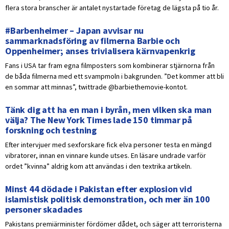
flera stora branscher är antalet nystartade företag de lägsta på tio år.
#Barbenheimer – Japan avvisar nu
sammarknadsföring av filmerna Barbie och
Oppenheimer; anses trivialisera kärnvapenkrig
Fans i USA tar fram egna filmposters som kombinerar stjärnorna från
de båda filmerna med ett svampmoln i bakgrunden. ”Det kommer att bli
en sommar att minnas”, twittrade @barbiethemovie-kontot.
Tänk dig att ha en man i byrån, men vilken ska man
välja? The New York Times lade 150 timmar på
forskning och testning
Efter intervjuer med sexforskare fick elva personer testa en mängd
vibratorer, innan en vinnare kunde utses. En läsare undrade varför
ordet ”kvinna” aldrig kom att användas i den textrika artikeln.
Minst 44 dödade i Pakistan efter explosion vid
islamistisk politisk demonstration, och mer än 100
personer skadades
Pakistans premiärminister fördömer dådet, och säger att terroristerna