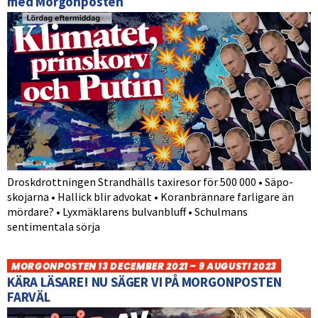
med Morgonposten
Droskdrottningen Strandhälls taxiresor för 500 000 • Säpo-
skojarna • Hallick blir advokat • Koranbrännare farligare än
mördare? • Lyxmäklarens bulvanbluff • Schulmans
sentimentala sörja
MORGONPOSTEN 13 DECEMBER 2021 – 9 AUGUSTI 2023
KÄRA LÄSARE! NU SÄGER VI PÅ MORGONPOSTEN
FARVÄL