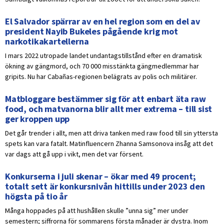
El Salvador spärrar av en hel region som en del av
president Nayib Bukeles pågående krig mot
narkotikakartellerna
I mars 2022 utropade landet undantagstillstånd efter en dramatisk
ökning av gängmord, och 70 000 misstänkta gängmedlemmar har
gripits. Nu har Cabañas-regionen belägrats av polis och militärer.
Matbloggare bestämmer sig för att enbart äta raw
food, och matvanorna blir allt mer extrema – till sist
ger kroppen upp
Det går trender i allt, men att driva tanken med raw food till sin yttersta
spets kan vara fatalt. Matinfluencern Zhanna Samsonova insåg att det
var dags att gå upp i vikt, men det var försent.
Konkurserna i juli skenar – ökar med 49 procent;
totalt sett är konkursnivån hittills under 2023 den
högsta på tio år
Många hoppades på att hushållen skulle ”unna sig” mer under
semestern; siffrorna för sommarens första månader är dystra. Inom