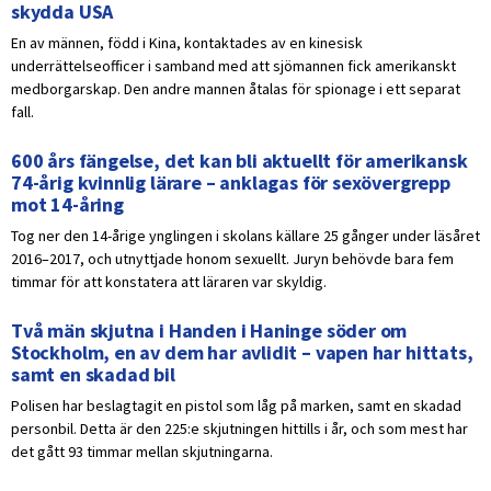
skydda USA
En av männen, född i Kina, kontaktades av en kinesisk
underrättelseofficer i samband med att sjömannen fick amerikanskt
medborgarskap. Den andre mannen åtalas för spionage i ett separat
fall.
600 års fängelse, det kan bli aktuellt för amerikansk
74-årig kvinnlig lärare – anklagas för sexövergrepp
mot 14-åring
Tog ner den 14-årige ynglingen i skolans källare 25 gånger under läsåret
2016–2017, och utnyttjade honom sexuellt. Juryn behövde bara fem
timmar för att konstatera att läraren var skyldig.
Två män skjutna i Handen i Haninge söder om
Stockholm, en av dem har avlidit – vapen har hittats,
samt en skadad bil
Polisen har beslagtagit en pistol som låg på marken, samt en skadad
personbil. Detta är den 225:e skjutningen hittills i år, och som mest har
det gått 93 timmar mellan skjutningarna.