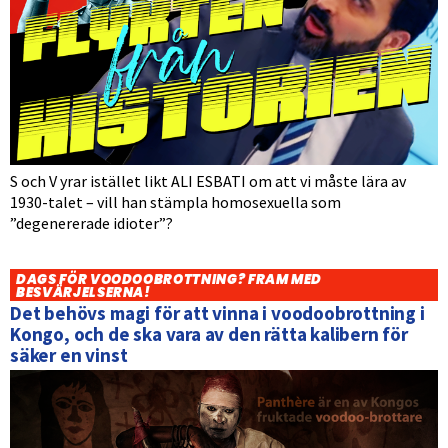
S och V yrar istället likt ALI ESBATI om att vi måste lära av
1930-talet – vill han stämpla homosexuella som
”degenererade idioter”?
DAGS FÖR VOODOOBROTTNING? FRAM MED
BESVÄRJELSERNA!
Det behövs magi för att vinna i voodoobrottning i
Kongo, och de ska vara av den rätta kalibern för
säker en vinst