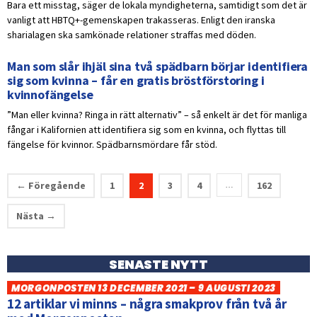
Bara ett misstag, säger de lokala myndigheterna, samtidigt som det är
vanligt att HBTQ+-gemenskapen trakasseras. Enligt den iranska
sharialagen ska samkönade relationer straffas med döden.
Man som slår ihjäl sina två spädbarn börjar identifiera
sig som kvinna – får en gratis bröstförstoring i
kvinnofängelse
”Man eller kvinna? Ringa in rätt alternativ” – så enkelt är det för manliga
fångar i Kalifornien att identifiera sig som en kvinna, och flyttas till
fängelse för kvinnor. Spädbarnsmördare får stöd.
← Föregående
1
2
3
4
162
…
Nästa →
SENASTE NYTT
MORGONPOSTEN 13 DECEMBER 2021 – 9 AUGUSTI 2023
12 artiklar vi minns – några smakprov från två år