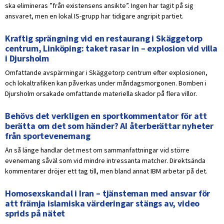
ska elimineras ”från existensens ansikte”. Ingen har tagit på sig
ansvaret, men en lokal IS-grupp har tidigare angripit partiet.
Kraftig sprängning vid en restaurang i Skäggetorp
centrum, Linköping: taket rasar in – explosion vid villa
i Djursholm
Omfattande avspärrningar i Skäggetorp centrum efter explosionen,
och lokaltrafiken kan påverkas under måndagsmorgonen. Bomben i
Djursholm orsakade omfattande materiella skador på flera villor.
Behövs det verkligen en sportkommentator för att
berätta om det som händer? AI återberättar nyheter
från sportevenemang
Än så länge handlar det mest om sammanfattningar vid större
evenemang såväl som vid mindre intressanta matcher. Direktsända
kommentarer dröjer ett tag till, men bland annat IBM arbetar på det.
Homosexskandal i Iran – tjänsteman med ansvar för
att främja islamiska värderingar stängs av, video
sprids på nätet