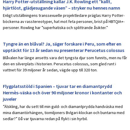
Harry Potter-utställning kallar J.K. Rowling ett ”kallt,
hjärtlöst, glädjesugande väsen” – stryker nu hennes namn
Enligt utställningens transsexuelle projektledare präglas Harry Potter-
böckerna av rasstereotyper, hat mot feta personer, brist på HBTQIA+-
personer. Rowling har ”superhatiska och splittrande åsikter.”
Tyngre än en blåval? Ja, säger forskare i Peru, som efter en
upptäckt för 13 år sedan nu presenterar Perucetus colossus
Blåvalen har länge ansetts vara det tyngsta djur som funnits, men nu får
den en silverplats i historien. Perucetus colossus, som gled runt i
vattnet för 39 miljoner år sedan, vägde upp till 320 ton.
Flygplatsstöld i Spanien – tjuvar tar en diamantprydd
Hermès-väska och över 90 miljoner kronor i kontanter och
juveler
”Älskling, har du sett till min guld- och diamantprydda handväska med
mina diamantörhängen, tiomiljoners Bvlgari-klockan och buntarna med
sedlar?” Då var tjuvarna redan på flykt i sin hyrbil.