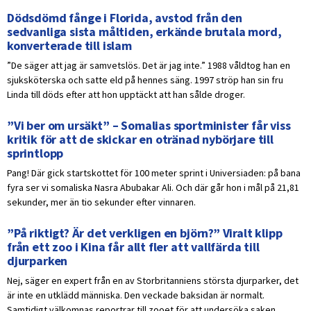
Dödsdömd fånge i Florida, avstod från den
sedvanliga sista måltiden, erkände brutala mord,
konverterade till islam
”De säger att jag är samvetslös. Det är jag inte.” 1988 våldtog han en
sjuksköterska och satte eld på hennes säng. 1997 ströp han sin fru
Linda till döds efter att hon upptäckt att han sålde droger.
”Vi ber om ursäkt” – Somalias sportminister får viss
kritik för att de skickar en otränad nybörjare till
sprintlopp
Pang! Där gick startskottet för 100 meter sprint i Universiaden: på bana
fyra ser vi somaliska Nasra Abubakar Ali. Och där går hon i mål på 21,81
sekunder, mer än tio sekunder efter vinnaren.
”På riktigt? Är det verkligen en björn?” Viralt klipp
från ett zoo i Kina får allt fler att vallfärda till
djurparken
Nej, säger en expert från en av Storbritanniens största djurparker, det
är inte en utklädd människa. Den veckade baksidan är normalt.
Samtidigt välkomnas reportrar till zooet för att undersöka saken.