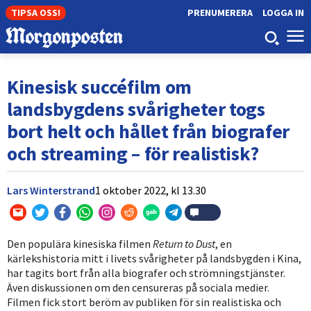
TIPSA OSS!
PRENUMERERA
LOGGA IN
Kinesisk succéfilm om
landsbygdens svårigheter togs
bort helt och hållet från biografer
och streaming – för realistisk?
Lars Winterstrand
1 oktober 2022,
kl
13.30
Den populära kinesiska filmen
Return to Dust
, en
kärlekshistoria mitt i livets svårigheter på landsbygden i Kina,
har tagits bort från alla biografer och strömningstjänster.
Även diskussionen om den censureras på sociala medier.
Filmen fick stort beröm av publiken för sin realistiska och