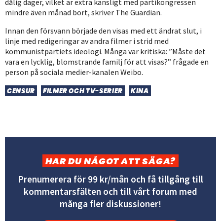
dålig dager, vilket är extra känsligt med partikongressen
mindre även månad bort, skriver The Guardian.
Innan den försvann började den visas med ett ändrat slut, i
linje med redigeringar av andra filmer i strid med
kommunistpartiets ideologi. Många var kritiska: ”Måste det
vara en lycklig, blomstrande familj för att visas?” frågade en
person på sociala medier-kanalen Weibo.
CENSUR
FILMER OCH TV-SERIER
KINA
HAR DU NÅGOT ATT SÄGA?
Prenumerera för 99 kr/mån och få tillgång till
kommentarsfälten och till vårt forum med
många fler diskussioner!