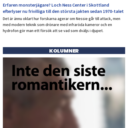
Erfaren monsterjägare? Loch Ness Center i Skottland
efterlyser nu frivilliga till den största jakten sedan 1970-talet
Det är ännu oklart hur forskarna agerar om Nessie går till attack, men
med modern teknik som drönare med infraröda kameror och en
hydrofon gör man ett försök att se vad som dväljs i djupet.
KOLUMNER