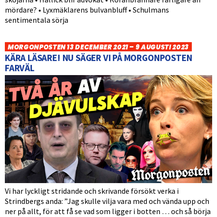
mördare? • Lyxmäklarens bulvanbluff • Schulmans
sentimentala sörja
MORGONPOSTEN 13 DECEMBER 2021 – 9 AUGUSTI 2023
KÄRA LÄSARE! NU SÄGER VI PÅ MORGONPOSTEN
FARVÄL
Vi har lyckligt stridande och skrivande försökt verka i
Strindbergs anda: ”Jag skulle vilja vara med och vända upp och
ner på allt, för att få se vad som ligger i botten … och så börja