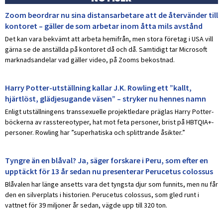
Zoom beordrar nu sina distansarbetare att de återvänder till
kontoret – gäller de som arbetar inom åtta mils avstånd
Det kan vara bekvämt att arbeta hemifrån, men stora företag i USA vill
gärna se de anställda på kontoret då och då. Samtidigt tar Microsoft
marknadsandelar vad gäller video, på Zooms bekostnad.
Harry Potter-utställning kallar J.K. Rowling ett ”kallt,
hjärtlöst, glädjesugande väsen” – stryker nu hennes namn
Enligt utställningens transsexuelle projektledare präglas Harry Potter-
böckerna av rasstereotyper, hat mot feta personer, brist på HBTQIA+-
personer. Rowling har ”superhatiska och splittrande åsikter.”
Tyngre än en blåval? Ja, säger forskare i Peru, som efter en
upptäckt för 13 år sedan nu presenterar Perucetus colossus
Blåvalen har länge ansetts vara det tyngsta djur som funnits, men nu får
den en silverplats i historien. Perucetus colossus, som gled runt i
vattnet för 39 miljoner år sedan, vägde upp till 320 ton.