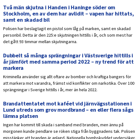
Två män skjutna i Handen i Haninge söder om
Stockholm, en av dem har avlidit – vapen har hittats,
samt en skadad bil
Polisen har beslagtagit en pistol som låg på marken, samt en skadad
personbil. Detta är den 225:e skjutningen hittills i år, och som mest har
det gått 93 timmar mellan skjutningarna.
Dubbelt så många sprängningar i Västsverige hittills i
år jämfört med samma period 2022 – ny trend för att
markera
Kriminella använder sig allt oftare av bomber och kraftiga bangers för
att markera mot varandra, främst vid konflikter om narkotika. Över 100
sprängningar i Sverige hittills i år, mer än hela 2022.
Brandattentatet mot kaféet vid järnvägsstationen i
Lund utreds som grov mordbrand – en eller flera sågs
lämna platsen
Ingen har kommit till skada i samband med branden, men ännu på
morgonen kunde pendlare se röken stiga från byggnadens tak. Polisen
misstänker att branden är anlagd, Nationella bombskyddet undersöker.