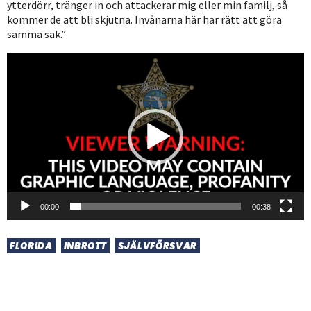
ytterdörr, tränger in och attackerar mig eller min familj, så
kommer de att bli skjutna. Invånarna här har rätt att göra
samma sak.”
Videospelare
00:00
00:38
FLORIDA
INBROTT
SJÄLVFÖRSVAR