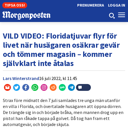
TIPSA OSS!
PRENUMERERA
LOGGA IN
VILD VIDEO: Floridatjuvar flyr för
livet när husägaren osäkrar gevär
och tömmer magasin – kommer
självklart inte åtalas
Lars Winterstrand
16 juli 2022,
kl
11.45
Strax före midnatt den 7 juli samlades tre unga män utanför
en villa i Florida, och övertalade husägaren att öppna dörren.
De trängde sig in och började bråka, men mannen drog upp en
pistol han råkade tappa på golvet. Då tog han fram ett
automatgevär, och började skjuta.