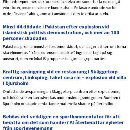
Efter intervjuer med sexforskare fick elva personer testa en mängd
vibratorer, innan en vinnare kunde utses. En läsare undrade varför
ordet ”kvinna” aldrig kom att användas i den textrika artikeln.
Minst 44 dödade i Pakistan efter explosion vid
islamistisk politisk demonstration, och mer än 100
personer skadades
Pakistans premiärminister fördömer dådet, och säger att terroristerna
ska elimineras ”från existensens ansikte”. Ingen har tagit på sig
ansvaret, men en lokal IS-grupp har tidigare angripit partiet.
Kraftig sprängning vid en restaurang i Skäggetorp
centrum, Linköping: taket rasar in – explosion vid villa
i Djursholm
Omfattande avspärrningar i Skäggetorp centrum efter explosionen,
och lokaltrafiken kan påverkas under måndagsmorgonen. Bomben i
Djursholm orsakade omfattande materiella skador på flera villor.
Behövs det verkligen en sportkommentator för att
berätta om det som händer? AI återberättar nyheter
från sportevenemang