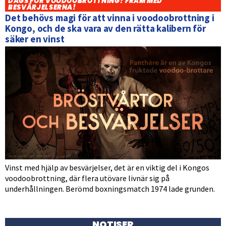
DAGS FÖR VOODOOBROTTNING? FRAM MED
BESVÄRJELSERNA!
Det behövs magi för att vinna i voodoobrottning i
Kongo, och de ska vara av den rätta kalibern för
säker en vinst
Vinst med hjälp av besvärjelser, det är en viktig del i Kongos
voodoobrottning, där flera utövare livnär sig på
underhållningen. Berömd boxningsmatch 1974 lade grunden.
NOTISER