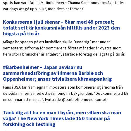
spets kan vara fatalt. Matinfluencern Zhanna Samsonova insåg att det
var dags att gå upp i vikt, men det var försent.
Konkurserna i juli skenar – ökar med 49 procent;
totalt sett är konkursnivån hittills under 2023 den
högsta på tio år
Många hoppades på att hushållen skulle ”unna sig” mer under
semestern; siffrorna för sommarens första månader är dystra. Inom
flera stora branscher är antalet nystartade företag de lägsta på tio år.
#Barbenheimer – Japan avvisar nu
sammarknadsföring av filmerna Barbie och
Oppenheimer; anses trivialisera kärnvapenkrig
Fans i USA tar fram egna filmposters som kombinerar stjärnorna från
de båda filmerna med ett svampmoln i bakgrunden. ”Det kommer att bli
en sommar att minnas”, twittrade @barbiethemovie-kontot.
Tänk dig att ha en man i byrån, men vilken ska man
välja? The New York Times lade 150 timmar på
forskning och testning