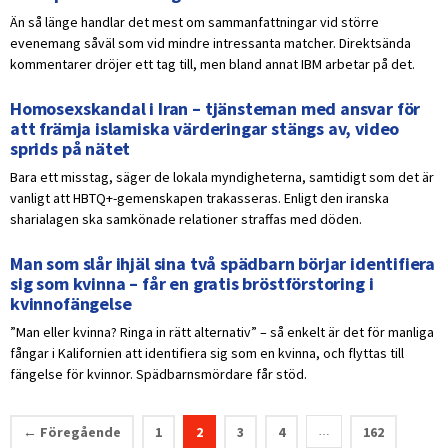
Än så länge handlar det mest om sammanfattningar vid större
evenemang såväl som vid mindre intressanta matcher. Direktsända
kommentarer dröjer ett tag till, men bland annat IBM arbetar på det.
Homosexskandal i Iran – tjänsteman med ansvar för
att främja islamiska värderingar stängs av, video
sprids på nätet
Bara ett misstag, säger de lokala myndigheterna, samtidigt som det är
vanligt att HBTQ+-gemenskapen trakasseras. Enligt den iranska
sharialagen ska samkönade relationer straffas med döden.
Man som slår ihjäl sina två spädbarn börjar identifiera
sig som kvinna – får en gratis bröstförstoring i
kvinnofängelse
”Man eller kvinna? Ringa in rätt alternativ” – så enkelt är det för manliga
fångar i Kalifornien att identifiera sig som en kvinna, och flyttas till
fängelse för kvinnor. Spädbarnsmördare får stöd.
← Föregående
1
2
3
4
162
…