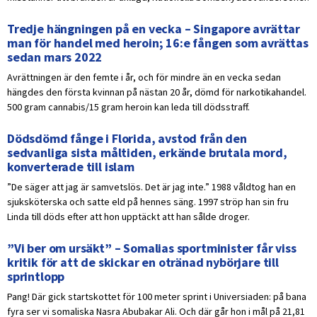
Tredje hängningen på en vecka – Singapore avrättar
man för handel med heroin; 16:e fången som avrättas
sedan mars 2022
Avrättningen är den femte i år, och för mindre än en vecka sedan
hängdes den första kvinnan på nästan 20 år, dömd för narkotikahandel.
500 gram cannabis/15 gram heroin kan leda till dödsstraff.
Dödsdömd fånge i Florida, avstod från den
sedvanliga sista måltiden, erkände brutala mord,
konverterade till islam
”De säger att jag är samvetslös. Det är jag inte.” 1988 våldtog han en
sjuksköterska och satte eld på hennes säng. 1997 ströp han sin fru
Linda till döds efter att hon upptäckt att han sålde droger.
”Vi ber om ursäkt” – Somalias sportminister får viss
kritik för att de skickar en otränad nybörjare till
sprintlopp
Pang! Där gick startskottet för 100 meter sprint i Universiaden: på bana
fyra ser vi somaliska Nasra Abubakar Ali. Och där går hon i mål på 21,81