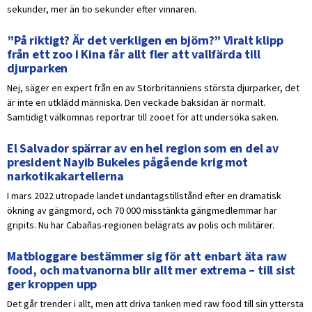
sekunder, mer än tio sekunder efter vinnaren.
”På riktigt? Är det verkligen en björn?” Viralt klipp
från ett zoo i Kina får allt fler att vallfärda till
djurparken
Nej, säger en expert från en av Storbritanniens största djurparker, det
är inte en utklädd människa. Den veckade baksidan är normalt.
Samtidigt välkomnas reportrar till zooet för att undersöka saken.
El Salvador spärrar av en hel region som en del av
president Nayib Bukeles pågående krig mot
narkotikakartellerna
I mars 2022 utropade landet undantagstillstånd efter en dramatisk
ökning av gängmord, och 70 000 misstänkta gängmedlemmar har
gripits. Nu har Cabañas-regionen belägrats av polis och militärer.
Matbloggare bestämmer sig för att enbart äta raw
food, och matvanorna blir allt mer extrema – till sist
ger kroppen upp
Det går trender i allt, men att driva tanken med raw food till sin yttersta