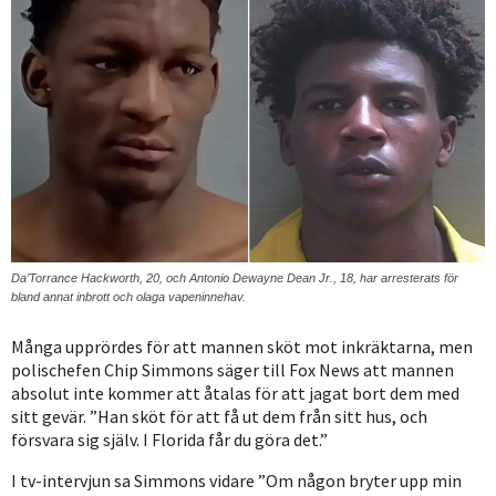
Da’Torrance Hackworth, 20, och Antonio Dewayne Dean Jr., 18, har arresterats för
bland annat inbrott och olaga vapeninnehav.
Många upprördes för att mannen sköt mot inkräktarna, men
polischefen Chip Simmons säger till Fox News att mannen
absolut inte kommer att åtalas för att jagat bort dem med
sitt gevär. ”Han sköt för att få ut dem från sitt hus, och
försvara sig själv. I Florida får du göra det.”
I tv-intervjun sa Simmons vidare ”Om någon bryter upp min