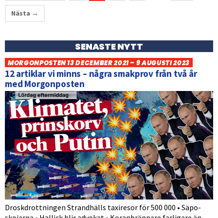
Nästa →
SENASTE NYTT
MORGONPOSTEN 13 DECEMBER 2021 – 9 AUGUSTI 2023
12 artiklar vi minns – några smakprov från två år
med Morgonposten
Droskdrottningen Strandhälls taxiresor för 500 000 • Säpo-
skojarna • Hallick blir advokat • Koranbrännare farligare än