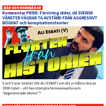
BÅG OCH REGNBÅGAR
Kommentar PRIDE: Förvirring råder, då SVENSK
VÄNSTER VÄGRAR TA AVSTÅND FRÅN AGGRESSIVT
BÖGHAT och konspirationsteorier
S och V yrar istället likt ALI ESBATI om att vi måste lära av
1930-talet – vill han stämpla homosexuella som
”degenererade idioter”?