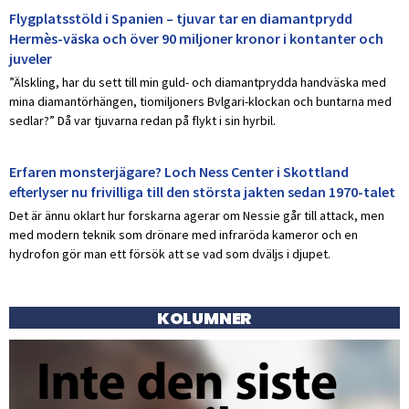
Flygplatsstöld i Spanien – tjuvar tar en diamantprydd
Hermès-väska och över 90 miljoner kronor i kontanter och
juveler
”Älskling, har du sett till min guld- och diamantprydda handväska med
mina diamantörhängen, tiomiljoners Bvlgari-klockan och buntarna med
sedlar?” Då var tjuvarna redan på flykt i sin hyrbil.
Erfaren monsterjägare? Loch Ness Center i Skottland
efterlyser nu frivilliga till den största jakten sedan 1970-talet
Det är ännu oklart hur forskarna agerar om Nessie går till attack, men
med modern teknik som drönare med infraröda kameror och en
hydrofon gör man ett försök att se vad som dväljs i djupet.
KOLUMNER