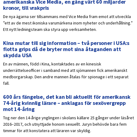
amerikanska Vice Media, en gång värt 60 miljarder
kronor, till vrakpris
De nya ägarna ser tillsammans med Vice Media fram emot att utveckla
”ett av de mest ikoniska varumärkena inom nyheter och underhållning.”
Ett nytt ledningsteam ska styra upp verksamheten.
Kina mutar till sig information – två personer i USA:s
flotta grips då de bryter mot sina åtaganden att
skydda USA
En av männen, född i Kina, kontaktades av en kinesisk
underrättelseofficer i samband med att sjömannen fick amerikanskt
medborgarskap. Den andre mannen åtalas för spionage i ett separat
fall.
600 års fängelse, det kan bli aktuellt för amerikansk
74-årig kvinnlig lärare – anklagas för sexövergrepp
mot 14-åring
Tog ner den 14-årige ynglingen i skolans källare 25 gånger under läsåret
2016–2017, och utnyttjade honom sexuellt. Juryn behövde bara fem
timmar för att konstatera att läraren var skyldig.