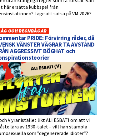
n utan krångliga regler som få förstår. Kan
t här ersätta kubbspel från
ensinstationen? Läge att satsa på VM 2026?
BÅG OCH REGNBÅGAR
ommentar PRIDE: Förvirring råder, då
VENSK VÄNSTER VÄGRAR TA AVSTÅND
RÅN AGGRESSIVT BÖGHAT och
onspirationsteorier
och V yrar istället likt ALI ESBATI om att vi
ste lära av 1930-talet – vill han stämpla
omosexuella som ”degenererade idioter”?