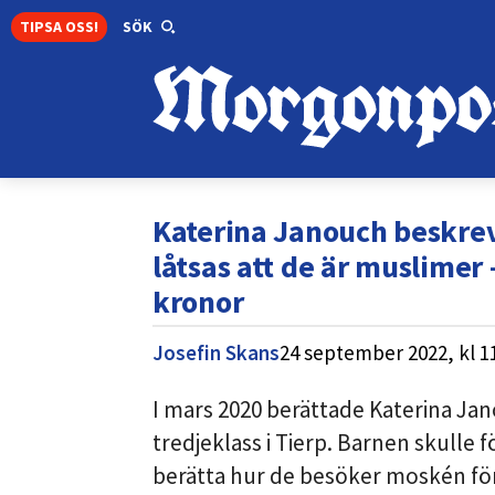
TIPSA OSS!
SÖK
Katerina Janouch beskrev 
låtsas att de är muslimer
kronor
Josefin Skans
24 september 2022,
kl
1
I mars 2020 berättade Katerina Ja
tredjeklass i Tierp. Barnen skulle f
berätta hur de besöker moskén för a