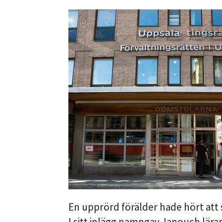
En upprörd förälder hade hört att 
I sitt inlägg namngav Janouch lärar