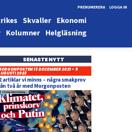
PRENUMERERA
LOGGA IN
rikes
Skvaller
Ekonomi
r
Kolumner
Helgläsning
SENASTE NYTT
MORGONPOSTEN 13 DECEMBER 2021 – 9
AUGUSTI 2023
2 artiklar vi minns – några smakprov
rån två år med Morgonposten