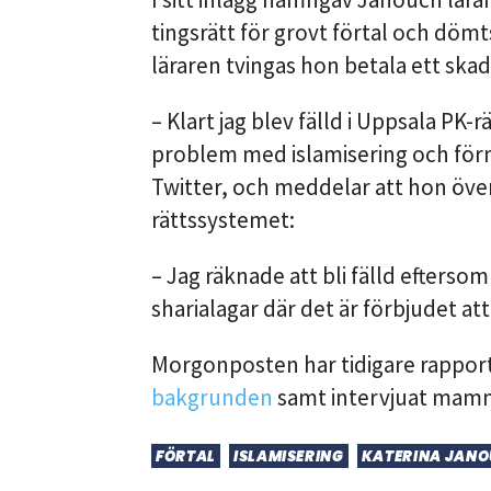
tingsrätt för grovt förtal och dömts
läraren tvingas hon betala ett ska
Klart jag blev fälld i Uppsala PK-r
problem med islamisering och för
Twitter, och meddelar att hon över
rättssystemet:
Jag räknade att bli fälld eftersom
sharialagar där det är förbjudet att
Morgonposten har tidigare rapporte
bakgrunden
samt intervjuat mam
FÖRTAL
ISLAMISERING
KATERINA JAN