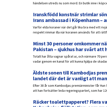
händelsen utreds nu som mord. En butik inne i köpce
Iranskfödd konstnär strimlar sön
Irans ambassad i Köpenhamn – a
Varför elda koraner när det går lika bra med ett rivj
respekt rimmar illa när koranen används för att rättf
Minst 30 personer omkommer när 
Pakistan – sjukhus har svårt att 
Totalt har åtta vagnar spårat ur, och närmare 70 pers
vadar genom en kanal för att kunna hjälpa de skadad
Äldste sonen till Kambodjas prem
landet där det är vanligt att ma
Efter 38 år som Kambodjas premiärminister får Hun 
att han fortsätter leda regeringspartiet, som har 12
Räcker toalettpapperet? Flera v