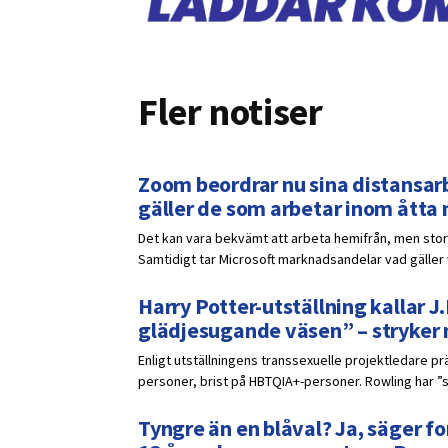
Fler notiser
Zoom beordrar nu sina distansarb
gäller de som arbetar inom åtta
Det kan vara bekvämt att arbeta hemifrån, men stora
Samtidigt tar Microsoft marknadsandelar vad gälle
Harry Potter-utställning kallar J.
glädjesugande väsen” – stryker
Enligt utställningens transsexuelle projektledare p
personer, brist på HBTQIA+-personer. Rowling har ”s
Tyngre än en blåval? Ja, säger fo