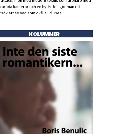
ll attack, men med modern teknik som drönare med
fraröda kameror och en hydrofon gör man ett
rsök att se vad som dväljs i djupet.
KOLUMNER