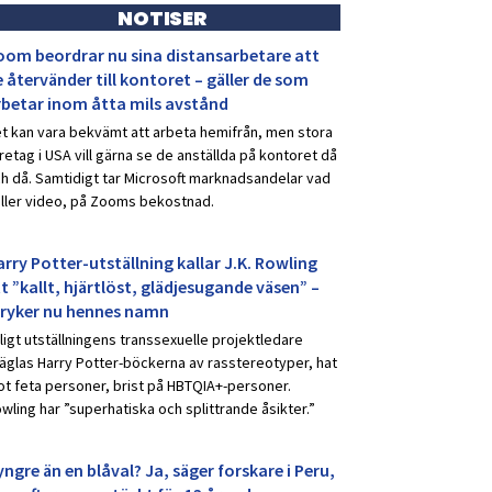
NOTISER
oom beordrar nu sina distansarbetare att
 återvänder till kontoret – gäller de som
rbetar inom åtta mils avstånd
t kan vara bekvämt att arbeta hemifrån, men stora
retag i USA vill gärna se de anställda på kontoret då
h då. Samtidigt tar Microsoft marknadsandelar vad
ller video, på Zooms bekostnad.
rry Potter-utställning kallar J.K. Rowling
t ”kallt, hjärtlöst, glädjesugande väsen” –
tryker nu hennes namn
ligt utställningens transsexuelle projektledare
äglas Harry Potter-böckerna av rasstereotyper, hat
t feta personer, brist på HBTQIA+-personer.
wling har ”superhatiska och splittrande åsikter.”
ngre än en blåval? Ja, säger forskare i Peru,