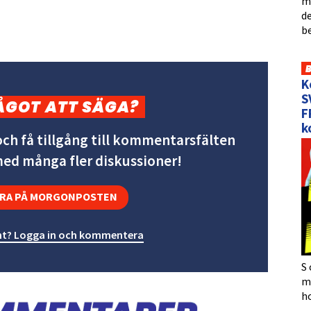
me
de
b
K
S
ÅGOT ATT SÄGA?
F
k
ch få tillgång till kommentarsfälten
 med många fler diskussioner!
RA PÅ MORGONPOSTEN
t? Logga in och kommentera
S 
må
h