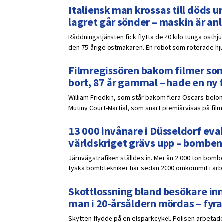
Italiensk man krossas till döds un
lagret går sönder – maskin är a
Räddningstjänsten fick flytta de 40 kilo tunga osthj
den 75-årige ostmakaren. En robot som roterade hjule
Filmregissören bakom filmer som
bort, 87 år gammal – hade en ny 
William Friedkin, som står bakom flera Oscars-belöna
Mutiny Court-Martial, som snart premiärvisas på film
13 000 invånare i Düsseldorf eva
världskriget grävs upp – bomben
Järnvägstrafiken ställdes in. Mer än 2 000 ton bomb
tyska bombtekniker har sedan 2000 omkommit i ar
Skottlossning bland besökare inn
man i 20-årsåldern mördas – fyra
Skytten flydde på en elsparkcykel. Polisen arbetade