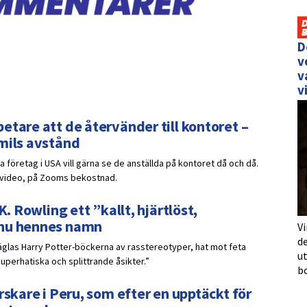
D
v
v
v
etare att de återvänder till kontoret –
 mils avstånd
 företag i USA vill gärna se de anställda på kontoret då och då.
r video, på Zooms bekostnad.
K. Rowling ett ”kallt, hjärtlöst,
 nu hennes namn
Vi
de
räglas Harry Potter-böckerna av rasstereotyper, hat mot feta
u
uperhatiska och splittrande åsikter.”
b
rskare i Peru, som efter en upptäckt för