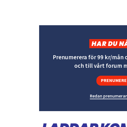
HAR DU N
Prenumerera för 99 kr/mån o
och till vårt forum
PRENUMERE
Redan prenumeran