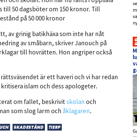
ve
 till 50 dagsböter om 150 kronor. Till
me
va
destånd på 50 000 kronor
ny
ätt, av grinig batikhäxa som inte har nåt
nedring av småbarn, skriver Janouch på
M
klagar till hovrätten. Hon angriper också
l
v
g
 rättsväsendet är ett haveri och vi har redan
 kritisera islam och dess apologeter.
rat om fallet, beskrivit
skolan
och
man som slog larm och
åklagaren
.
OUCH
SKADESTÅND
TIERP
Ga