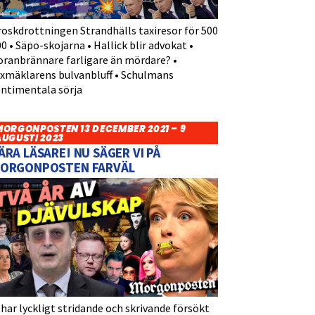
roskdrottningen Strandhälls taxiresor för 500
0 • Säpo-skojarna • Hallick blir advokat •
oranbrännare farligare än mördare? •
yxmäklarens bulvanbluff • Schulmans
entimentala sörja
MORGONPOSTEN 13 DECEMBER 2021 – 9
AUGUSTI 2023
ÄRA LÄSARE! NU SÄGER VI PÅ
ORGONPOSTEN FARVÄL
 har lyckligt stridande och skrivande försökt