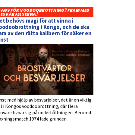
DAGS FÖR VOODOOBROTTNING? FRAM MED
BESVÄRJELSERNA!
et behövs magi för att vinna i
oodoobrottning i Kongo, och de ska
ara av den rätta kalibern för säker en
inst
nst med hjälp av besvärjelser, det är en viktig
l i Kongos voodoobrottning, där flera
tövare livnär sig på underhållningen. Berömd
oxningsmatch 1974 lade grunden.