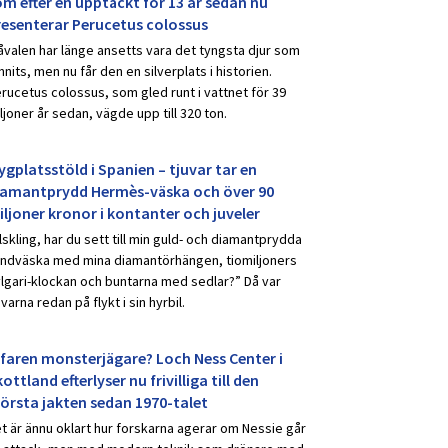
om efter en upptäckt för 13 år sedan nu
resenterar Perucetus colossus
åvalen har länge ansetts vara det tyngsta djur som
nnits, men nu får den en silverplats i historien.
rucetus colossus, som gled runt i vattnet för 39
ljoner år sedan, vägde upp till 320 ton.
ygplatsstöld i Spanien – tjuvar tar en
iamantprydd Hermès-väska och över 90
iljoner kronor i kontanter och juveler
lskling, har du sett till min guld- och diamantprydda
ndväska med mina diamantörhängen, tiomiljoners
lgari-klockan och buntarna med sedlar?” Då var
uvarna redan på flykt i sin hyrbil.
rfaren monsterjägare? Loch Ness Center i
ottland efterlyser nu frivilliga till den
törsta jakten sedan 1970-talet
t är ännu oklart hur forskarna agerar om Nessie går