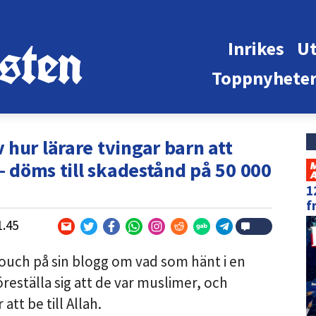
Inrikes
Ut
Toppnyhete
hur lärare tvingar barn att
 – döms till skadestånd på 50 000
1
f
1.45
nouch på sin blogg om vad som hänt i en
öreställa sig att de var muslimer, och
tt be till Allah.