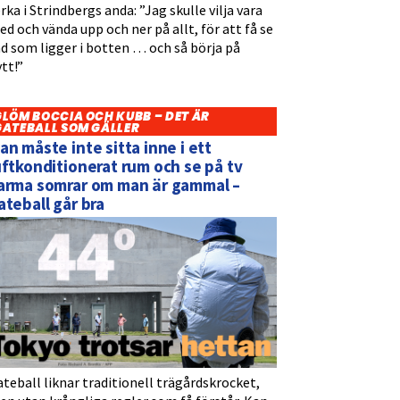
rka i Strindbergs anda: ”Jag skulle vilja vara
d och vända upp och ner på allt, för att få se
d som ligger i botten … och så börja på
tt!”
GLÖM BOCCIA OCH KUBB – DET ÄR
GATEBALL SOM GÄLLER
an måste inte sitta inne i ett
uftkonditionerat rum och se på tv
arma somrar om man är gammal –
ateball går bra
teball liknar traditionell trägårdskrocket,