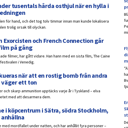
s
der tusentals hårda osthjul när en hylla i
p
nledningen
Bl
fu
ulen för hand, och det tog tolv timmar innan man kunde lokalisera
Pe
n trolig orsak till olyckan.
mi
 Exorcisten och French Connection går
film på gång
Fl
d
de filmer, har gått vidare. Han hann med en sista film, The Caine
m
festivalen i Venedig.
”Ä
kueras när att en rostig bomb från andra
ha
Bv
 väger ett ton
tj
er och skarp ammunition upptäcks varje år i Tyskland – elva
betet med att desarmera dem.
E
Sk
e i köpcentrum i Sätra, södra Stockholm,
s
 anhållna
De
 med mordfallet under natten, och har anhållit fyra personer –