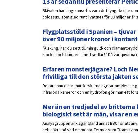
13 år sedan nu presenterar Peruc
Blåvalen har länge ansetts vara det tyngsta djur som
colossus, som gled runt i vattnet för 39 miljoner år 
Flygplatsstöld i Spanien – tjuv
över 90 miljoner kronor i kontant
”Älskling, har du sett till min guld- och diamantpr
klockan och buntarna med sedlar?” Då var tjuvarna red
Erfaren monsterjägare? Loch Ness
frivilliga till den största jakten
Det är ännu oklart hur forskarna agerar om Nessie 
infraröda kameror och en hydrofon gör man ett försö
Mer än en tredjedel av britterna k
biologiskt sett är män, visar en
Analysgruppen anklagar bland annat BBC för att anvä
helt säkra på vad de menar. Termer som ”transkvinna”