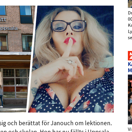
D
00
K
L
s
K
M
sig och berättat för Janouch om lektionen.
Vi
en och skolan. Hon har nu fällts i Uppsala