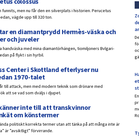
etus colossus
 funnits, men nu får den en silverplats i historien. Perucetus
Z
sedan, vägde upp till 320 ton.
de
a
ar tar en diamantprydd Hermès-väska och
De
er och juveler
fö
ydda handväska med mina diamantörhängen, tiomiljoners Bvlgari-
oc
an på flykt i sin hyrbil.
gä
 Center i Skottland efterlyser nu
Ha
 sedan 1970-talet
et
går till attack, men med modern teknik som drönare med
s
k att se vad som dväljs i djupet.
En
pr
änner inte till att transkvinnor
mo
 enkät om könstermer
Ro
nda politiskt korrekta termer utan att tänka på att många inte är
 är ”avsiktligt” förvirrande.
Ty