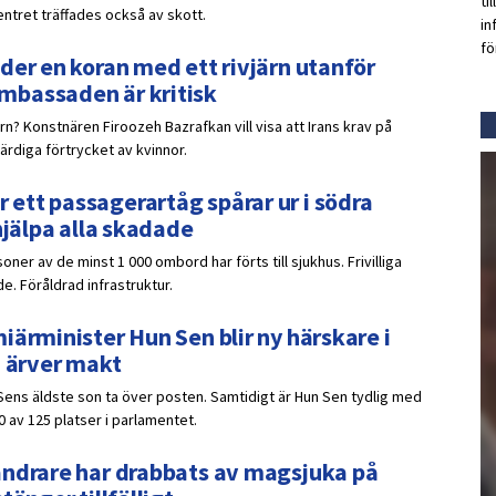
ti
ntret träffades också av skott.
in
fö
der en koran med ett rivjärn utanför
mbassaden är kritisk
ärn? Konstnären Firoozeh Bazrafkan vill visa att Irans krav på
ärdiga förtrycket av kvinnor.
ett passagerartåg spårar ur i södra
hjälpa alla skadade
oner av de minst 1 000 ombord har förts till sjukhus. Frivilliga
e. Föråldrad infrastruktur.
iärminister Hun Sen blir ny härskare i
n ärver makt
Sens äldste son ta över posten. Samtidigt är Hun Sen tydlig med
0 av 125 platser i parlamentet.
andrare har drabbats av magsjuka på