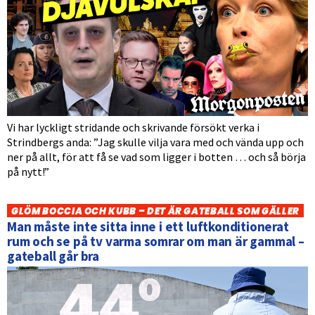
Vi har lyckligt stridande och skrivande försökt verka i
Strindbergs anda: ”Jag skulle vilja vara med och vända upp och
ner på allt, för att få se vad som ligger i botten … och så börja
på nytt!”
GLÖM BOCCIA OCH KUBB – DET ÄR GATEBALL SOM GÄLLER
Man måste inte sitta inne i ett luftkonditionerat
rum och se på tv varma somrar om man är gammal –
gateball går bra