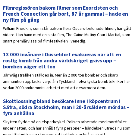
Filmregissören bakom filmer som Exorcisten och
French Connection går bort, 87 år gammal – hade en
ny film på gång
William Friedkin, som står bakom flera Oscars-belönade filmer, har gått
vidare. Han hann med en sista film, The Caine Mutiny Court-Martial, som
snart premiärvisas på filmfestivalen i Venedig.
13 000 invånare i Düsseldorf evakueras när att en
rostig bomb från andra världskriget grävs upp –
bomben väger ett ton
Järnvägstrafiken ställdes in. Mer än 2 000 ton bomber och skarp
ammunition upptäcks varje år i Tyskland – elva tyska bombtekniker har
sedan 2000 omkommit i arbetet med att desarmera dem.
Skottlossning bland besökare inne i köpcentrum i
Sätra, södra Stockholm, man i 20-årsåldern mördas –
fyra anhållna
Skytten flydde på en elsparkcykel. Polisen arbetade med mordfallet
under natten, och har anhållit fyra personer – händelsen utreds nu som
mord. En butik inne i köpcentret träffades också av skott.