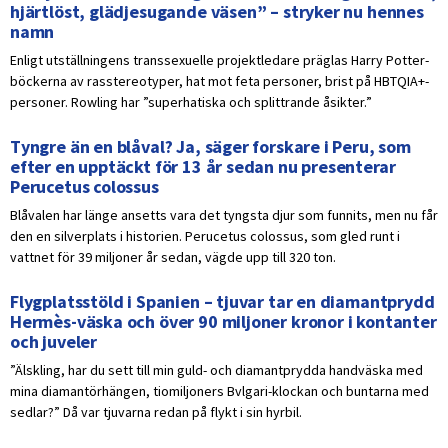
hjärtlöst, glädjesugande väsen” – stryker nu hennes
namn
Enligt utställningens transsexuelle projektledare präglas Harry Potter-
böckerna av rasstereotyper, hat mot feta personer, brist på HBTQIA+-
personer. Rowling har ”superhatiska och splittrande åsikter.”
Tyngre än en blåval? Ja, säger forskare i Peru, som
efter en upptäckt för 13 år sedan nu presenterar
Perucetus colossus
Blåvalen har länge ansetts vara det tyngsta djur som funnits, men nu får
den en silverplats i historien. Perucetus colossus, som gled runt i
vattnet för 39 miljoner år sedan, vägde upp till 320 ton.
Flygplatsstöld i Spanien – tjuvar tar en diamantprydd
Hermès-väska och över 90 miljoner kronor i kontanter
och juveler
”Älskling, har du sett till min guld- och diamantprydda handväska med
mina diamantörhängen, tiomiljoners Bvlgari-klockan och buntarna med
sedlar?” Då var tjuvarna redan på flykt i sin hyrbil.