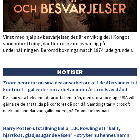
Vinst med hjälp av besvärjelser, det är en viktig del i Kongos
voodoobrottning, där flera utövare livnär sig på
underhållningen. Berömd boxningsmatch 1974 lade grunden.
NOTISER
Zoom beordrar nu sina distansarbetare att de återvänder till
kontoret – gäller de som arbetar inom åtta mils avstånd
Det kan vara bekvämt att arbeta hemifrån, men stora företag i USA vill
gärna se de anställda på kontoret då och då. Samtidigt tar Microsoft
marknadsandelar vad gäller video, på Zooms bekostnad.
Harry Potter-utställning kallar J.K. Rowling ett ”kallt,
hjärtlöst, glädjesugande väsen” – stryker nu hennes namn