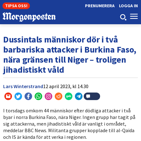
TIPSA OSS!
PRENUMERERA
LOGGA IN
Dussintals människor dör i två
barbariska attacker i Burkina Faso,
nära gränsen till Niger – troligen
jihadistiskt våld
Lars Winterstrand
12 april 2023,
kl
14.30
I torsdags omkom 44 människor efter dödliga attacker i två
byar i norra Burkina Faso, nära Niger. Ingen grupp har tagit på
sig attackerna, men jihadistiskt våld är vanligt i området,
meddelar BBC News. Militanta grupper kopplade till al-Qaida
och IS är kända för att verka i regionen.