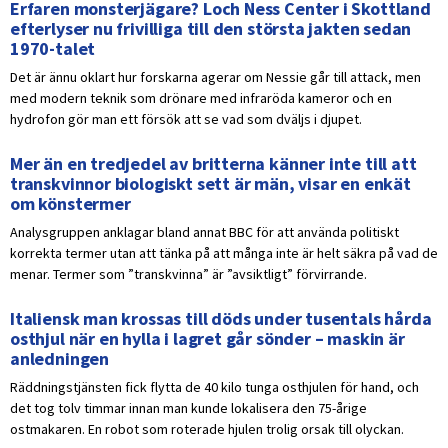
Erfaren monsterjägare? Loch Ness Center i Skottland
efterlyser nu frivilliga till den största jakten sedan
1970-talet
Det är ännu oklart hur forskarna agerar om Nessie går till attack, men
med modern teknik som drönare med infraröda kameror och en
hydrofon gör man ett försök att se vad som dväljs i djupet.
Mer än en tredjedel av britterna känner inte till att
transkvinnor biologiskt sett är män, visar en enkät
om könstermer
Analysgruppen anklagar bland annat BBC för att använda politiskt
korrekta termer utan att tänka på att många inte är helt säkra på vad de
menar. Termer som ”transkvinna” är ”avsiktligt” förvirrande.
Italiensk man krossas till döds under tusentals hårda
osthjul när en hylla i lagret går sönder – maskin är
anledningen
Räddningstjänsten fick flytta de 40 kilo tunga osthjulen för hand, och
det tog tolv timmar innan man kunde lokalisera den 75-årige
ostmakaren. En robot som roterade hjulen trolig orsak till olyckan.