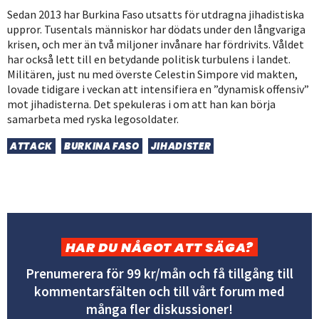
Sedan 2013 har Burkina Faso utsatts för utdragna jihadistiska
uppror. Tusentals människor har dödats under den långvariga
krisen, och mer än två miljoner invånare har fördrivits. Våldet
har också lett till en betydande politisk turbulens i landet.
Militären, just nu med överste Celestin Simpore vid makten,
lovade tidigare i veckan att intensifiera en ”dynamisk offensiv”
mot jihadisterna. Det spekuleras i om att han kan börja
samarbeta med ryska legosoldater.
ATTACK
BURKINA FASO
JIHADISTER
HAR DU NÅGOT ATT SÄGA?
Prenumerera för 99 kr/mån och få tillgång till
kommentarsfälten och till vårt forum med
många fler diskussioner!