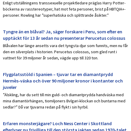
Enligt utställningens transsexuelle projektledare präglas Harry Potter-
böckerna av rasstereotyper, hat mot feta personer, brist på HBTQIA+-
personer. Rowling har ”superhatiska och splittrande åsikter.”
Tyngre än en blåval? Ja, säger forskare i Peru, som efter en
upptäckt för 13 år sedan nu presenterar Perucetus colossus
Blåvalen har länge ansetts vara det tyngsta djur som funnits, men nu får
den en silverplats i historien. Perucetus colossus, som gled runt i
vattnet för 39 miljoner år sedan, vägde upp till 320 ton.
Flygplatsstöld i Spanien – tjuvar tar en diamantprydd
Hermès-väska och över 90 miljoner kronor i kontanter och
juveler
”Älskling, har du sett till min guld- och diamantprydda handväska med
mina diamantörhängen, tiomiljoners Bvlgari-klockan och buntarna med
sedlar?” Då var tjuvarna redan på flykt i sin hyrbil.
Erfaren monsterjägare? Loch Ness Center i Skottland
efterlyser nu frivilliga till den största jakten sedan 1970-talet