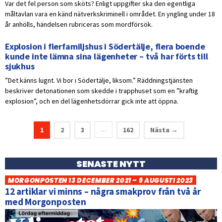
Var det fel person som sköts? Enligt uppgifter ska den egentliga
måltavlan vara en känd nätverkskriminell i området. En yngling under 18
år anhölls, händelsen rubriceras som mordförsök.
Explosion i flerfamiljshus i Södertälje, flera boende
kunde inte lämna sina lägenheter – två har förts till
sjukhus
”Det känns lugnt. Vi bor i Södertälje, liksom.” Räddningstjänsten
beskriver detonationen som skedde i trapphuset som en ”kraftig
explosion”, och en del lägenhetsdörrar gick inte att öppna.
1
2
3
162
Nästa →
…
SENASTE NYTT
MORGONPOSTEN 13 DECEMBER 2021 – 9 AUGUSTI 2023
12 artiklar vi minns – några smakprov från två år
med Morgonposten