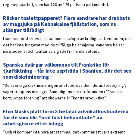
regeringspartiet, som har 120 av 125 platser i parlamentet.
Räcker toalettpapperet? Flera vandrare har drabbats
av magsjuka på Kebnekaise fjällstation, som nu
stänger tillfälligt
I somras förstördes fjällstationens avlopp av kraftiga vattenflöden, och
det har inte fungerat med de tillfälliga bajamajorna. Vandrare bajsar
nära lederna, och tvättar av sig i det rinnande vattnet.
Spanska dvärgar välkomnas till Frankrike för
tjurfäktning – får inte uppträda i Spanien, där det ses
som diskriminering
”Den verkliga diskrimineringen är att beröva dem deras försörjning”,
säger truppens manager. Samtidigt menar ordföranden i ”Franska
kortvuxnas förening” att showerna är ”kontraproduktiva”.
Elon Musks plattform X betalar advokatkostnaderna
för de som blir ”orättvist behandlade” av
arbetsgivare efter inlägg
”Och vi kommer inte bara att stämma, det kommer att vara extremt