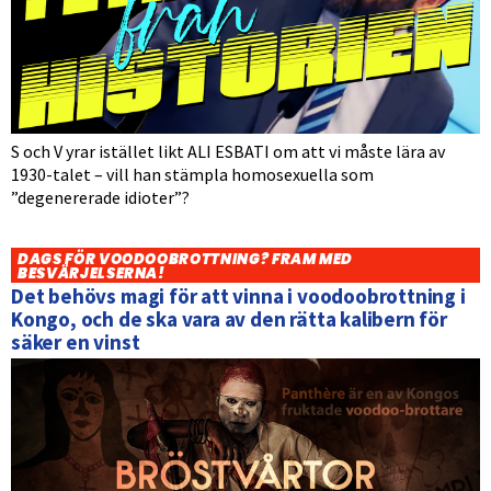
S och V yrar istället likt ALI ESBATI om att vi måste lära av
1930-talet – vill han stämpla homosexuella som
”degenererade idioter”?
DAGS FÖR VOODOOBROTTNING? FRAM MED
BESVÄRJELSERNA!
Det behövs magi för att vinna i voodoobrottning i
Kongo, och de ska vara av den rätta kalibern för
säker en vinst