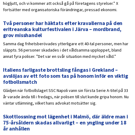
högljutt, och vi kommer att också gå på företagens styrelser.” X
fortsätter med organisatoriska förändringar, pressad ekonomi.
Två personer har häktats efter kravallerna på den
eritreanska kulturfestivalen i Järva – mordbrand,
grov misshandel
Samma dag frihetsberövades ytterligare ett 40-tal personer, men har
släppts. 56 personer skadades i det våldsamma upploppet, bland
annat fyra poliser. ”Det var en svår situation med mycket våld.”
Italiens farligaste brottsling fångas i Grekland –
avslöjas av ett foto som tas på honom inför en viktig
fotbollsmatch
Glädjen när fotbollslaget SSC Napoli vann sin första Serie A-titel på 33
år varade ända till i fredags, när polisen till slut kunde gripa honom. Nu
väntar utlämning, vilket hans advokat motsätter sig.
Skottlossning mot lägenhet i Malmö, där äldre man i
75-årsåldern skadas allvarligt – en yngling under 18
år anhållen