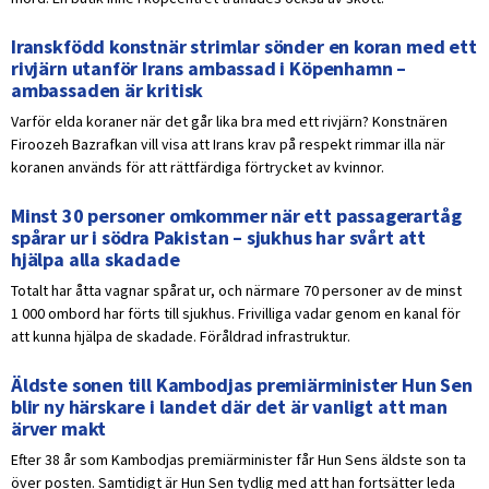
Iranskfödd konstnär strimlar sönder en koran med ett
rivjärn utanför Irans ambassad i Köpenhamn –
ambassaden är kritisk
Varför elda koraner när det går lika bra med ett rivjärn? Konstnären
Firoozeh Bazrafkan vill visa att Irans krav på respekt rimmar illa när
koranen används för att rättfärdiga förtrycket av kvinnor.
Minst 30 personer omkommer när ett passagerartåg
spårar ur i södra Pakistan – sjukhus har svårt att
hjälpa alla skadade
Totalt har åtta vagnar spårat ur, och närmare 70 personer av de minst
1 000 ombord har förts till sjukhus. Frivilliga vadar genom en kanal för
att kunna hjälpa de skadade. Föråldrad infrastruktur.
Äldste sonen till Kambodjas premiärminister Hun Sen
blir ny härskare i landet där det är vanligt att man
ärver makt
Efter 38 år som Kambodjas premiärminister får Hun Sens äldste son ta
över posten. Samtidigt är Hun Sen tydlig med att han fortsätter leda