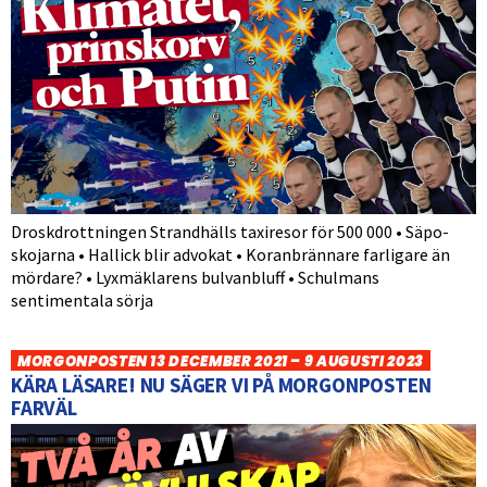
Droskdrottningen Strandhälls taxiresor för 500 000 • Säpo-
skojarna • Hallick blir advokat • Koranbrännare farligare än
mördare? • Lyxmäklarens bulvanbluff • Schulmans
sentimentala sörja
MORGONPOSTEN 13 DECEMBER 2021 – 9 AUGUSTI 2023
KÄRA LÄSARE! NU SÄGER VI PÅ MORGONPOSTEN
FARVÄL