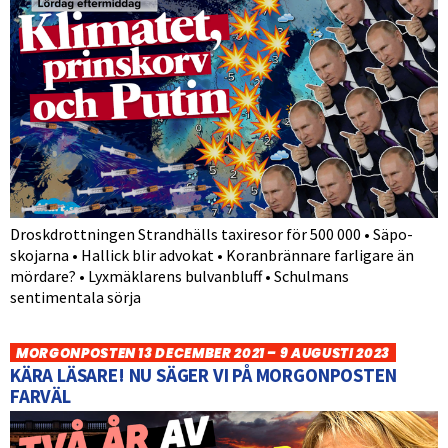
Droskdrottningen Strandhälls taxiresor för 500 000 • Säpo-
skojarna • Hallick blir advokat • Koranbrännare farligare än
mördare? • Lyxmäklarens bulvanbluff • Schulmans
sentimentala sörja
MORGONPOSTEN 13 DECEMBER 2021 – 9 AUGUSTI 2023
KÄRA LÄSARE! NU SÄGER VI PÅ MORGONPOSTEN
FARVÄL