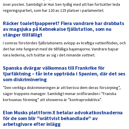
över posten. Samtidigt är Hun Sen tydlig med att han fortsätter leda
regeringspartiet, som har 120 av 125 platser i parlamentet.
Räcker toalettpapperet? Flera vandrare har drabbats
av magsjuka på Kebnekaise fjällstation, som nu
stänger tillfälligt
I somras förstördes fjällstationens avlopp av kraftiga vattenflöden, och
det har inte fungerat med de tillfälliga bajamajorna. Vandrare bajsar
nära lederna, och tvättar av sig i det rinnande vattnet.
Spanska dvärgar välkomnas till Frankrike för
tjurfäktning – får inte uppträda i Spanien, där det ses
som diskriminering
”Den verkliga diskrimineringen är att beröva dem deras försörjning”,
säger truppens manager. Samtidigt menar ordföranden i ”Franska
kortvuxnas förening” att showerna är ”kontraproduktiva”.
Elon Musks plattform X betalar advokatkostnaderna
för de som blir ”orättvist behandlade” av
arbetsgivare efter inlägg