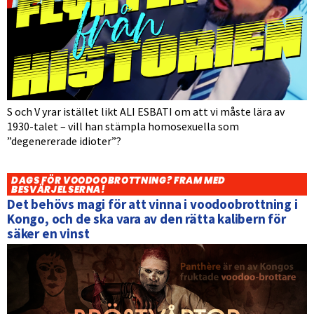
S och V yrar istället likt ALI ESBATI om att vi måste lära av
1930-talet – vill han stämpla homosexuella som
”degenererade idioter”?
DAGS FÖR VOODOOBROTTNING? FRAM MED
BESVÄRJELSERNA!
Det behövs magi för att vinna i voodoobrottning i
Kongo, och de ska vara av den rätta kalibern för
säker en vinst