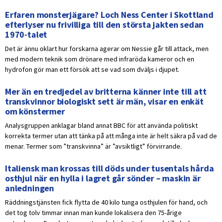
Erfaren monsterjägare? Loch Ness Center i Skottland
efterlyser nu frivilliga till den största jakten sedan
1970-talet
Det är ännu oklart hur forskarna agerar om Nessie går till attack, men
med modern teknik som drönare med infraröda kameror och en
hydrofon gör man ett försök att se vad som dväljs i djupet.
Mer än en tredjedel av britterna känner inte till att
transkvinnor biologiskt sett är män, visar en enkät
om könstermer
Analysgruppen anklagar bland annat BBC för att använda politiskt
korrekta termer utan att tänka på att många inte är helt säkra på vad de
menar. Termer som ”transkvinna” är ”avsiktligt” förvirrande.
Italiensk man krossas till döds under tusentals hårda
osthjul när en hylla i lagret går sönder – maskin är
anledningen
Räddningstjänsten fick flytta de 40 kilo tunga osthjulen för hand, och
det tog tolv timmar innan man kunde lokalisera den 75-årige