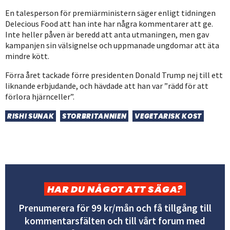
En talesperson för premiärministern säger enligt tidningen
Delecious Food att han inte har några kommentarer att ge.
Inte heller påven är beredd att anta utmaningen, men gav
kampanjen sin välsignelse och uppmanade ungdomar att äta
mindre kött.
Förra året tackade förre presidenten Donald Trump nej till ett
liknande erbjudande, och hävdade att han var ”rädd för att
förlora hjärnceller”.
RISHI SUNAK
STORBRITANNIEN
VEGETARISK KOST
HAR DU NÅGOT ATT SÄGA?
Prenumerera för 99 kr/mån och få tillgång till
kommentarsfälten och till vårt forum med