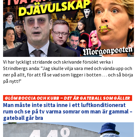
Vi har lyckligt stridande och skrivande försökt verka i
Strindbergs anda: ”Jag skulle vilja vara med och vända upp och
ner på allt, för att få se vad som ligger i botten … och så börja
på nytt!”
GLÖM BOCCIA OCH KUBB – DET ÄR GATEBALL SOM GÄLLER
Man måste inte sitta inne i ett luftkonditionerat
rum och se på tv varma somrar om man är gammal –
gateball går bra