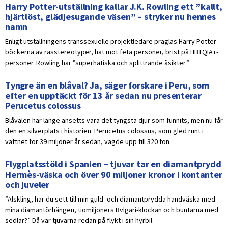
Harry Potter-utställning kallar J.K. Rowling ett ”kallt,
hjärtlöst, glädjesugande väsen” – stryker nu hennes
namn
Enligt utställningens transsexuelle projektledare präglas Harry Potter-
böckerna av rasstereotyper, hat mot feta personer, brist på HBTQIA+-
personer. Rowling har ”superhatiska och splittrande åsikter.”
Tyngre än en blåval? Ja, säger forskare i Peru, som
efter en upptäckt för 13 år sedan nu presenterar
Perucetus colossus
Blåvalen har länge ansetts vara det tyngsta djur som funnits, men nu får
den en silverplats i historien. Perucetus colossus, som gled runt i
vattnet för 39 miljoner år sedan, vägde upp till 320 ton.
Flygplatsstöld i Spanien – tjuvar tar en diamantprydd
Hermès-väska och över 90 miljoner kronor i kontanter
och juveler
”Älskling, har du sett till min guld- och diamantprydda handväska med
mina diamantörhängen, tiomiljoners Bvlgari-klockan och buntarna med
sedlar?” Då var tjuvarna redan på flykt i sin hyrbil.