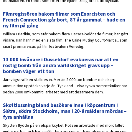
ostmakaren. En robot som roterade hjulen trolig orsak till olyckan.
Filmregissören bakom filmer som Exorcisten och
French Connection går bort, 87 år gammal – hade en
ny film på gång
William Friedkin, som står bakom flera Oscars-belönade filmer, har gått
vidare. Han hann med en sista film, The Caine Mutiny Court-Martial, som
snart premiärvisas på filmfestivalen i Venedig.
13 000 invånare i Düsseldorf evakueras när att en
rostig bomb från andra världskriget grävs upp –
bomben väger ett ton
Järnvägstrafiken ställdes in. Mer än 2 000 ton bomber och skarp
ammunition upptäcks varje år i Tyskland – elva tyska bombtekniker har
sedan 2000 omkommit i arbetet med att desarmera dem.
Skottlossning bland besökare inne i köpcentrum i
Sätra, södra Stockholm, man i 20-årsåldern mördas –
fyra anhållna
Skytten flydde på en elsparkcykel. Polisen arbetade med mordfallet
under natten, och har anhållit fyra personer – händelsen utreds nu som