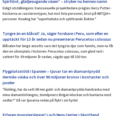
hjärtlöst, glädjesugande väsen” – stryker nu hennes namn
Enligt utställningens transsexuelle projektledare präglas Harry Potter-
böckerna av rasstereotyper, hat mot feta personer, brist på HBTQIA+-
personer. Rowling har ”superhatiska och splittrande åsikter.”
Tyngre än en blåval? Ja, säger forskare i Peru, som efter en
upptäckt för 13 år sedan nu presenterar Perucetus colossus
Blåvalen har länge ansetts vara det tyngsta djur som funnits, men nu får
den en silverplats i historien. Perucetus colossus, som gled runt i
vattnet för 39 miljoner år sedan, vägde upp till 320 ton.
Flygplatsstöld i Spanien – tjuvar tar en diamantprydd
Hermès-väska och över 90 miljoner kronor i kontanter och
juveler
”Älskling, har du sett till min guld- och diamantprydda handväska med
mina diamantörhängen, tiomiljoners Bvlgari-klockan och buntarna med
sedlar?” Då var tjuvarna redan på flykt i sin hyrbil.
Erfaren monsterjägare? Loch Ness Center i Skottland