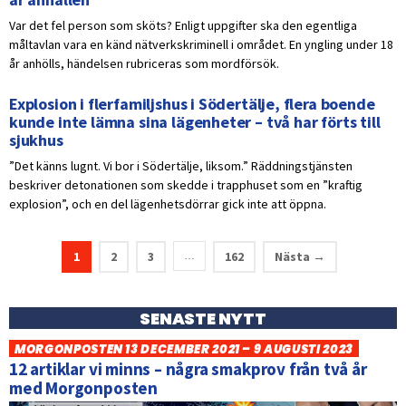
Var det fel person som sköts? Enligt uppgifter ska den egentliga
måltavlan vara en känd nätverkskriminell i området. En yngling under 18
år anhölls, händelsen rubriceras som mordförsök.
Explosion i flerfamiljshus i Södertälje, flera boende
kunde inte lämna sina lägenheter – två har förts till
sjukhus
”Det känns lugnt. Vi bor i Södertälje, liksom.” Räddningstjänsten
beskriver detonationen som skedde i trapphuset som en ”kraftig
explosion”, och en del lägenhetsdörrar gick inte att öppna.
1
2
3
162
Nästa →
…
SENASTE NYTT
MORGONPOSTEN 13 DECEMBER 2021 – 9 AUGUSTI 2023
12 artiklar vi minns – några smakprov från två år
med Morgonposten