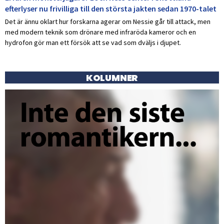
efterlyser nu frivilliga till den största jakten sedan 1970-talet
Det är ännu oklart hur forskarna agerar om Nessie går till attack, men
med modern teknik som drönare med infraröda kameror och en
hydrofon gör man ett försök att se vad som dväljs i djupet.
KOLUMNER