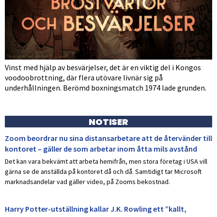
Vinst med hjälp av besvärjelser, det är en viktig del i Kongos
voodoobrottning, där flera utövare livnär sig på
underhållningen. Berömd boxningsmatch 1974 lade grunden.
NOTISER
Zoom beordrar nu sina distansarbetare att de återvänder till
kontoret – gäller de som arbetar inom åtta mils avstånd
Det kan vara bekvämt att arbeta hemifrån, men stora företag i USA vill
gärna se de anställda på kontoret då och då. Samtidigt tar Microsoft
marknadsandelar vad gäller video, på Zooms bekostnad.
Harry Potter-utställning kallar J.K. Rowling ett ”kallt,