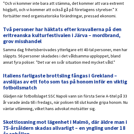
”Och vi kommer inte bara att stämma, det kommer att vara extremt
högljutt, och vi kommer att också gå på företagens styrelser.” X
fortsätter med organisatoriska förändringar, pressad ekonomi.
Två personer har häktats efter kravallerna på den
eritreanska kulturfestivalen i Järva – mordbrand,
grov misshandel
Samma dag frihetsberövades ytterligare ett 40-tal personer, men har
släppts. 56 personer skadades i det våldsamma upploppet, bland
annat fyra poliser. ”Det var en svår situation med mycket våld.”
Italiens farligaste brottsling fångas i Grekland –
avslöjas av ett foto som tas på honom inför en viktig
fotbollsmatch
Glädjen när fotbollslaget SSC Napoli vann sin första Serie A-titel på 33
år varade ända till i fredags, när polisen till slut kunde gripa honom. Nu
väntar utlämning, vilket hans advokat motsätter sig.
Skottlossning mot lägenhet i Malmö, där äldre man i
75-årsåldern skadas allvarligt – en yngling under 18
år anhållen