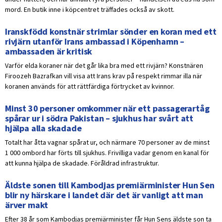
mord. En butik inne i köpcentret träffades också av skott.
Iranskfödd konstnär strimlar sönder en koran med ett
rivjärn utanför Irans ambassad i Köpenhamn –
ambassaden är kritisk
Varför elda koraner när det går lika bra med ett rivjärn? Konstnären
Firoozeh Bazrafkan vill visa att Irans krav på respekt rimmar illa när
koranen används för att rättfärdiga förtrycket av kvinnor.
Minst 30 personer omkommer när ett passagerartåg
spårar ur i södra Pakistan – sjukhus har svårt att
hjälpa alla skadade
Totalt har åtta vagnar spårat ur, och närmare 70 personer av de minst
1 000 ombord har förts till sjukhus. Frivilliga vadar genom en kanal för
att kunna hjälpa de skadade. Föråldrad infrastruktur.
Äldste sonen till Kambodjas premiärminister Hun Sen
blir ny härskare i landet där det är vanligt att man
ärver makt
Efter 38 år som Kambodjas premiärminister får Hun Sens äldste son ta