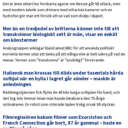
Det är ännu oklart hur forskarna agerar om Nessie går till attack, men
med modern teknik som drönare med infraröda kameror och en
hydrofon gör man ett försök att se vad som dväljs i djupet.
Mer än en tredjedel av britterna känner inte till att
transkvinnor biologiskt sett är män, visar en enkät
om könstermer
Analysgruppen anklagar bland annat BBC för att använda politiskt
korrekta termer utan att tänka på att många inte är helt säkra på vad de
menar. Termer som ”transkvinna” är ”avsiktligt” förvirrande.
Italiensk man krossas till döds under tusentals hårda
osthjul när en hylla i lagret går sönder – maskin är
anledningen
Räddningstjänsten fick flytta de 40 kilo tunga osthjulen för hand, och
det tog tolv timmar innan man kunde lokalisera den 75-årige
ostmakaren. En robot som roterade hjulen trolig orsak till olyckan.
Filmregissören bakom filmer som Exorcisten och
French Connection går bort, 87 år gammal – hade en