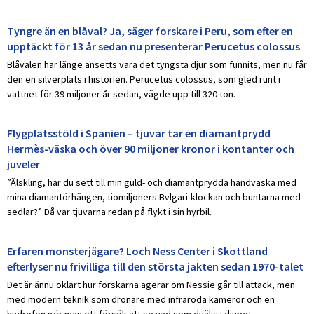
Tyngre än en blåval? Ja, säger forskare i Peru, som efter en
upptäckt för 13 år sedan nu presenterar Perucetus colossus
Blåvalen har länge ansetts vara det tyngsta djur som funnits, men nu får
den en silverplats i historien. Perucetus colossus, som gled runt i
vattnet för 39 miljoner år sedan, vägde upp till 320 ton.
Flygplatsstöld i Spanien – tjuvar tar en diamantprydd
Hermès-väska och över 90 miljoner kronor i kontanter och
juveler
”Älskling, har du sett till min guld- och diamantprydda handväska med
mina diamantörhängen, tiomiljoners Bvlgari-klockan och buntarna med
sedlar?” Då var tjuvarna redan på flykt i sin hyrbil.
Erfaren monsterjägare? Loch Ness Center i Skottland
efterlyser nu frivilliga till den största jakten sedan 1970-talet
Det är ännu oklart hur forskarna agerar om Nessie går till attack, men
med modern teknik som drönare med infraröda kameror och en
hydrofon gör man ett försök att se vad som dväljs i djupet.