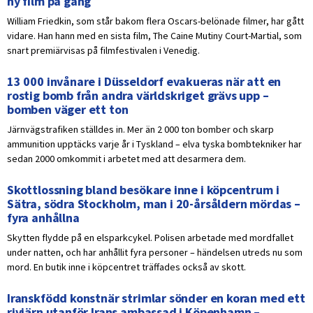
ny film på gång
William Friedkin, som står bakom flera Oscars-belönade filmer, har gått
vidare. Han hann med en sista film, The Caine Mutiny Court-Martial, som
snart premiärvisas på filmfestivalen i Venedig.
13 000 invånare i Düsseldorf evakueras när att en
rostig bomb från andra världskriget grävs upp –
bomben väger ett ton
Järnvägstrafiken ställdes in. Mer än 2 000 ton bomber och skarp
ammunition upptäcks varje år i Tyskland – elva tyska bombtekniker har
sedan 2000 omkommit i arbetet med att desarmera dem.
Skottlossning bland besökare inne i köpcentrum i
Sätra, södra Stockholm, man i 20-årsåldern mördas –
fyra anhållna
Skytten flydde på en elsparkcykel. Polisen arbetade med mordfallet
under natten, och har anhållit fyra personer – händelsen utreds nu som
mord. En butik inne i köpcentret träffades också av skott.
Iranskfödd konstnär strimlar sönder en koran med ett
rivjärn utanför Irans ambassad i Köpenhamn –