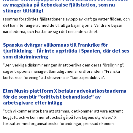
av magsjuka på Kebnekaise fjällstation, som nu
stänger tillfälligt
I somras förstördes fjällstationens avlopp av kraftiga vattenflöden, och
det har inte fungerat med de tillfälliga bajamajorna. Vandrare bajsar
nära lederna, och tvättar av sig i det rinnande vattnet.
Spanska dvärgar välkomnas till Frankrike för
tjurfäktning – får inte uppträda i Spanien, där det ses
som diskriminering
”Den verkliga diskrimineringen är att beröva dem deras försörjning”,
säger truppens manager. Samtidigt menar ordföranden i ”Franska
kortvuxnas förening” att showerna är ”kontraproduktiva”.
Elon Musks plattform X betalar advokatkostnaderna
för de som blir ”orättvist behandlade” av
arbetsgivare efter inlägg
”Och vi kommer inte bara att stämma, det kommer att vara extremt
högljutt, och vi kommer att också gå på företagens styrelser.” X
fortsätter med organisatoriska förändringar, pressad ekonomi.