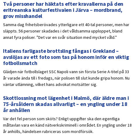
Två personer har häktats efter kravallerna på den
eritreanska kulturfestivalen i Järva – mordbrand,
grov misshandel
Samma dag frihetsberövades ytterligare ett 40-tal personer, men har
släppts. 56 personer skadades i det våldsamma upploppet, bland
annat fyra poliser. ”Det var en svår situation med mycket våld.”
Italiens farligaste brottsling fångas i Grekland –
avslöjas av ett foto som tas på honom inför en viktig
fotbollsmatch
Glädjen när fotbollslaget SSC Napoli vann sin första Serie A-titel på 33
år varade ända till i fredags, när polisen till slut kunde gripa honom. Nu
väntar utlämning, vilket hans advokat motsätter sig.
Skottlossning mot lägenhet i Malmö, där äldre man i
75-årsåldern skadas allvarligt – en yngling under 18
år anhållen
Var det fel person som sköts? Enligt uppgifter ska den egentliga
måltavlan vara en känd nätverkskriminell i området. En yngling under 18
år anhölls, händelsen rubriceras som mordförsök.