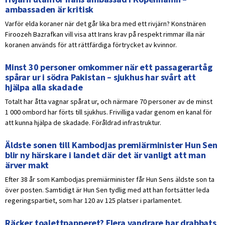
ambassaden är kritisk
Varför elda koraner när det går lika bra med ett rivjärn? Konstnären
Firoozeh Bazrafkan vill visa att Irans krav på respekt rimmar illa när
koranen används för att rättfärdiga förtrycket av kvinnor.
Minst 30 personer omkommer när ett passagerartåg
spårar ur i södra Pakistan – sjukhus har svårt att
hjälpa alla skadade
Totalt har åtta vagnar spårat ur, och närmare 70 personer av de minst
1 000 ombord har förts till sjukhus. Frivilliga vadar genom en kanal för
att kunna hjälpa de skadade. Föråldrad infrastruktur.
Äldste sonen till Kambodjas premiärminister Hun Sen
blir ny härskare i landet där det är vanligt att man
ärver makt
Efter 38 år som Kambodjas premiärminister får Hun Sens äldste son ta
över posten. Samtidigt är Hun Sen tydlig med att han fortsätter leda
regeringspartiet, som har 120 av 125 platser i parlamentet.
Räcker toalettpapperet? Flera vandrare har drabbats