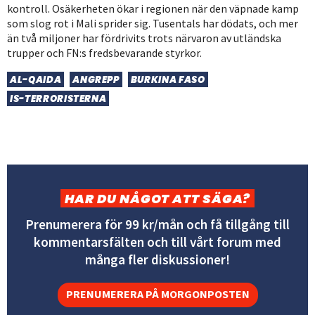
kontroll. Osäkerheten ökar i regionen när den väpnade kamp
som slog rot i Mali sprider sig. Tusentals har dödats, och mer
än två miljoner har fördrivits trots närvaron av utländska
trupper och FN:s fredsbevarande styrkor.
AL-QAIDA
ANGREPP
BURKINA FASO
IS-TERRORISTERNA
HAR DU NÅGOT ATT SÄGA?
Prenumerera för 99 kr/mån och få tillgång till
kommentarsfälten och till vårt forum med
många fler diskussioner!
PRENUMERERA PÅ MORGONPOSTEN