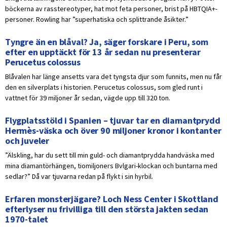
böckerna av rasstereotyper, hat mot feta personer, brist på HBTQIA+-
personer. Rowling har ”superhatiska och splittrande åsikter.”
Tyngre än en blåval? Ja, säger forskare i Peru, som
efter en upptäckt för 13 år sedan nu presenterar
Perucetus colossus
Blåvalen har länge ansetts vara det tyngsta djur som funnits, men nu får
den en silverplats i historien. Perucetus colossus, som gled runt i
vattnet för 39 miljoner år sedan, vägde upp till 320 ton.
Flygplatsstöld i Spanien – tjuvar tar en diamantprydd
Hermès-väska och över 90 miljoner kronor i kontanter
och juveler
”Älskling, har du sett till min guld- och diamantprydda handväska med
mina diamantörhängen, tiomiljoners Bvlgari-klockan och buntarna med
sedlar?” Då var tjuvarna redan på flykt i sin hyrbil.
Erfaren monsterjägare? Loch Ness Center i Skottland
efterlyser nu frivilliga till den största jakten sedan
1970-talet