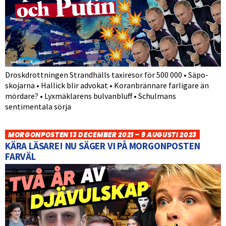
Droskdrottningen Strandhälls taxiresor för 500 000 • Säpo-
skojarna • Hallick blir advokat • Koranbrännare farligare än
mördare? • Lyxmäklarens bulvanbluff • Schulmans
sentimentala sörja
MORGONPOSTEN 13 DECEMBER 2021 – 9 AUGUSTI 2023
KÄRA LÄSARE! NU SÄGER VI PÅ MORGONPOSTEN
FARVÄL