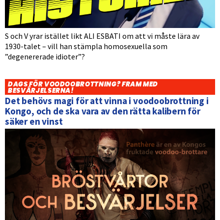
S och V yrar istället likt ALI ESBATI om att vi måste lära av
1930-talet – vill han stämpla homosexuella som
”degenererade idioter”?
DAGS FÖR VOODOOBROTTNING? FRAM MED
BESVÄRJELSERNA!
Det behövs magi för att vinna i voodoobrottning i
Kongo, och de ska vara av den rätta kalibern för
säker en vinst