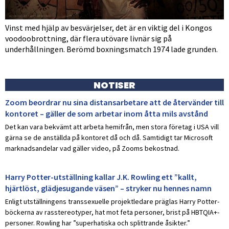
Vinst med hjälp av besvärjelser, det är en viktig del i Kongos
voodoobrottning, där flera utövare livnär sig på
underhållningen. Berömd boxningsmatch 1974 lade grunden.
NOTISER
Zoom beordrar nu sina distansarbetare att de återvänder till
kontoret – gäller de som arbetar inom åtta mils avstånd
Det kan vara bekvämt att arbeta hemifrån, men stora företag i USA vill
gärna se de anställda på kontoret då och då. Samtidigt tar Microsoft
marknadsandelar vad gäller video, på Zooms bekostnad.
Harry Potter-utställning kallar J.K. Rowling ett ”kallt,
hjärtlöst, glädjesugande väsen” – stryker nu hennes namn
Enligt utställningens transsexuelle projektledare präglas Harry Potter-
böckerna av rasstereotyper, hat mot feta personer, brist på HBTQIA+-
personer. Rowling har ”superhatiska och splittrande åsikter.”