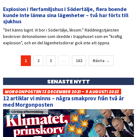
Explosion i flerfamiljshus i Södertälje, flera boende
kunde inte lämna sina lägenheter – två har förts till
sjukhus
”Det känns lugnt. Vi bor i Södertälje, liksom.” Räddningstjänsten
beskriver detonationen som skedde i trapphuset som en ”kraftig
explosion”, och en del lägenhetsdörrar gick inte att öppna.
1
2
3
162
Nästa →
…
SENASTE NYTT
MORGONPOSTEN 13 DECEMBER 2021 – 9 AUGUSTI 2023
12 artiklar vi minns – några smakprov från två år
med Morgonposten