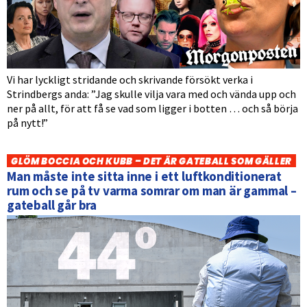
Vi har lyckligt stridande och skrivande försökt verka i
Strindbergs anda: ”Jag skulle vilja vara med och vända upp och
ner på allt, för att få se vad som ligger i botten … och så börja
på nytt!”
GLÖM BOCCIA OCH KUBB – DET ÄR GATEBALL SOM GÄLLER
Man måste inte sitta inne i ett luftkonditionerat
rum och se på tv varma somrar om man är gammal –
gateball går bra