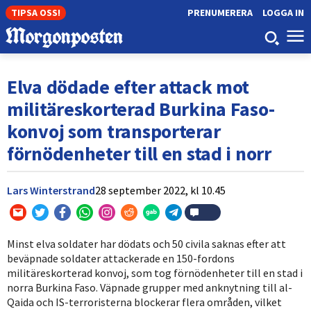
TIPSA OSS!
PRENUMERERA
LOGGA IN
Elva dödade efter attack mot
militäreskorterad Burkina Faso-
konvoj som transporterar
förnödenheter till en stad i norr
Lars Winterstrand
28 september 2022,
kl
10.45
Minst elva soldater har dödats och 50 civila saknas efter att
beväpnade soldater attackerade en 150-fordons
militäreskorterad konvoj, som tog förnödenheter till en stad i
norra Burkina Faso. Väpnade grupper med anknytning till al-
Qaida och IS-terroristerna blockerar flera områden, vilket