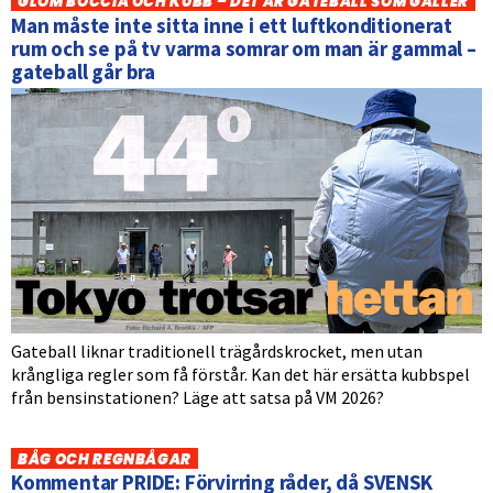
GLÖM BOCCIA OCH KUBB – DET ÄR GATEBALL SOM GÄLLER
Man måste inte sitta inne i ett luftkonditionerat
rum och se på tv varma somrar om man är gammal –
gateball går bra
Gateball liknar traditionell trägårdskrocket, men utan
krångliga regler som få förstår. Kan det här ersätta kubbspel
från bensinstationen? Läge att satsa på VM 2026?
BÅG OCH REGNBÅGAR
Kommentar PRIDE: Förvirring råder, då SVENSK