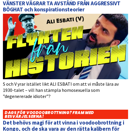
VÄNSTER VÄGRAR TA AVSTÅND FRÅN AGGRESSIVT
BÖGHAT och konspirationsteorier
S och V yrar istället likt ALI ESBATI om att vi måste lära av
1930-talet – vill han stämpla homosexuella som
”degenererade idioter”?
DAGS FÖR VOODOOBROTTNING? FRAM MED
BESVÄRJELSERNA!
Det behövs magi för att vinna i voodoobrottning i
Kongo, och de ska vara av den rätta kalibern för