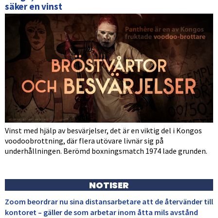
säker en vinst
Vinst med hjälp av besvärjelser, det är en viktig del i Kongos
voodoobrottning, där flera utövare livnär sig på
underhållningen. Berömd boxningsmatch 1974 lade grunden.
NOTISER
Zoom beordrar nu sina distansarbetare att de återvänder till
kontoret – gäller de som arbetar inom åtta mils avstånd