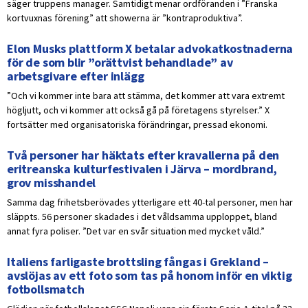
säger truppens manager. Samtidigt menar ordföranden i ”Franska
kortvuxnas förening” att showerna är ”kontraproduktiva”.
Elon Musks plattform X betalar advokatkostnaderna
för de som blir ”orättvist behandlade” av
arbetsgivare efter inlägg
”Och vi kommer inte bara att stämma, det kommer att vara extremt
högljutt, och vi kommer att också gå på företagens styrelser.” X
fortsätter med organisatoriska förändringar, pressad ekonomi.
Två personer har häktats efter kravallerna på den
eritreanska kulturfestivalen i Järva – mordbrand,
grov misshandel
Samma dag frihetsberövades ytterligare ett 40-tal personer, men har
släppts. 56 personer skadades i det våldsamma upploppet, bland
annat fyra poliser. ”Det var en svår situation med mycket våld.”
Italiens farligaste brottsling fångas i Grekland –
avslöjas av ett foto som tas på honom inför en viktig
fotbollsmatch