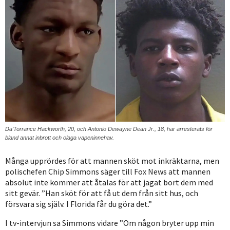
Da’Torrance Hackworth, 20, och Antonio Dewayne Dean Jr., 18, har arresterats för
bland annat inbrott och olaga vapeninnehav.
Många upprördes för att mannen sköt mot inkräktarna, men
polischefen Chip Simmons säger till Fox News att mannen
absolut inte kommer att åtalas för att jagat bort dem med
sitt gevär. ”Han sköt för att få ut dem från sitt hus, och
försvara sig själv. I Florida får du göra det.”
I tv-intervjun sa Simmons vidare ”Om någon bryter upp min