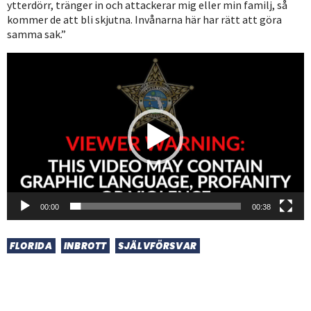
ytterdörr, tränger in och attackerar mig eller min familj, så
kommer de att bli skjutna. Invånarna här har rätt att göra
samma sak.”
Videospelare
00:00
00:38
FLORIDA
INBROTT
SJÄLVFÖRSVAR