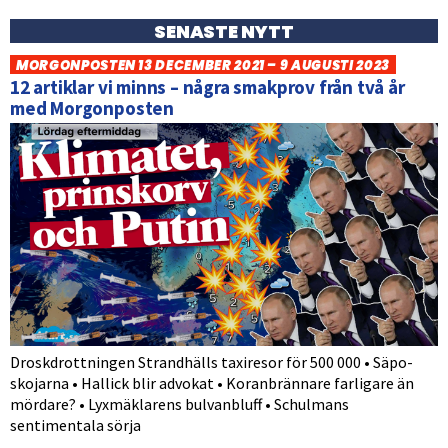
SENASTE NYTT
MORGONPOSTEN 13 DECEMBER 2021 – 9 AUGUSTI 2023
12 artiklar vi minns – några smakprov från två år
med Morgonposten
Droskdrottningen Strandhälls taxiresor för 500 000 • Säpo-
skojarna • Hallick blir advokat • Koranbrännare farligare än
mördare? • Lyxmäklarens bulvanbluff • Schulmans
sentimentala sörja