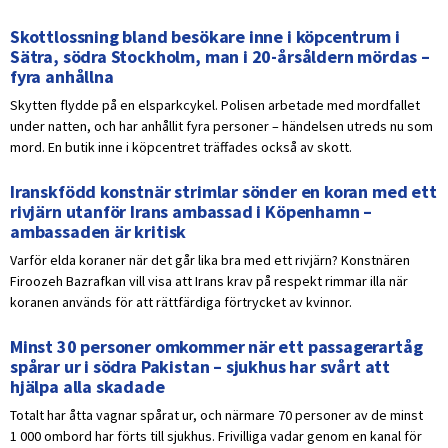
Skottlossning bland besökare inne i köpcentrum i
Sätra, södra Stockholm, man i 20-årsåldern mördas –
fyra anhållna
Skytten flydde på en elsparkcykel. Polisen arbetade med mordfallet
under natten, och har anhållit fyra personer – händelsen utreds nu som
mord. En butik inne i köpcentret träffades också av skott.
Iranskfödd konstnär strimlar sönder en koran med ett
rivjärn utanför Irans ambassad i Köpenhamn –
ambassaden är kritisk
Varför elda koraner när det går lika bra med ett rivjärn? Konstnären
Firoozeh Bazrafkan vill visa att Irans krav på respekt rimmar illa när
koranen används för att rättfärdiga förtrycket av kvinnor.
Minst 30 personer omkommer när ett passagerartåg
spårar ur i södra Pakistan – sjukhus har svårt att
hjälpa alla skadade
Totalt har åtta vagnar spårat ur, och närmare 70 personer av de minst
1 000 ombord har förts till sjukhus. Frivilliga vadar genom en kanal för