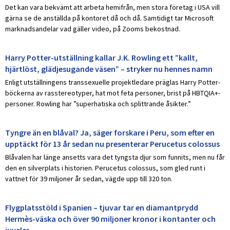
Det kan vara bekvämt att arbeta hemifrån, men stora företag i USA vill
gärna se de anställda på kontoret då och då. Samtidigt tar Microsoft
marknadsandelar vad gäller video, på Zooms bekostnad.
Harry Potter-utställning kallar J.K. Rowling ett ”kallt,
hjärtlöst, glädjesugande väsen” – stryker nu hennes namn
Enligt utställningens transsexuelle projektledare präglas Harry Potter-
böckerna av rasstereotyper, hat mot feta personer, brist på HBTQIA+-
personer. Rowling har ”superhatiska och splittrande åsikter.”
Tyngre än en blåval? Ja, säger forskare i Peru, som efter en
upptäckt för 13 år sedan nu presenterar Perucetus colossus
Blåvalen har länge ansetts vara det tyngsta djur som funnits, men nu får
den en silverplats i historien. Perucetus colossus, som gled runt i
vattnet för 39 miljoner år sedan, vägde upp till 320 ton.
Flygplatsstöld i Spanien – tjuvar tar en diamantprydd
Hermès-väska och över 90 miljoner kronor i kontanter och
juveler