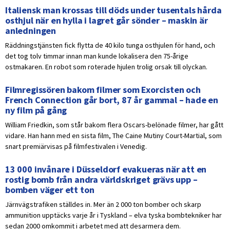
Italiensk man krossas till döds under tusentals hårda
osthjul när en hylla i lagret går sönder – maskin är
anledningen
Räddningstjänsten fick flytta de 40 kilo tunga osthjulen för hand, och
det tog tolv timmar innan man kunde lokalisera den 75-årige
ostmakaren. En robot som roterade hjulen trolig orsak till olyckan.
Filmregissören bakom filmer som Exorcisten och
French Connection går bort, 87 år gammal – hade en
ny film på gång
William Friedkin, som står bakom flera Oscars-belönade filmer, har gått
vidare. Han hann med en sista film, The Caine Mutiny Court-Martial, som
snart premiärvisas på filmfestivalen i Venedig.
13 000 invånare i Düsseldorf evakueras när att en
rostig bomb från andra världskriget grävs upp –
bomben väger ett ton
Järnvägstrafiken ställdes in. Mer än 2 000 ton bomber och skarp
ammunition upptäcks varje år i Tyskland – elva tyska bombtekniker har
sedan 2000 omkommit i arbetet med att desarmera dem.