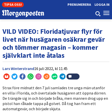
TIPSA OSS!
PRENUMERERA
LOGGA IN
VILD VIDEO: Floridatjuvar flyr för
livet när husägaren osäkrar gevär
och tömmer magasin – kommer
självklart inte åtalas
Lars Winterstrand
16 juli 2022,
kl
11.45
Strax före midnatt den 7 juli samlades tre unga män utanför
en villa i Florida, och övertalade husägaren att öppna dörren.
De trängde sig in och började bråka, men mannen drog upp en
pistol han råkade tappa på golvet. Då tog han fram ett
automatgevär, och började skjuta.