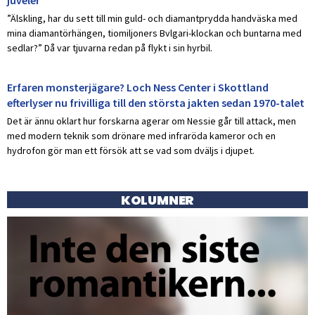
”Älskling, har du sett till min guld- och diamantprydda handväska med
mina diamantörhängen, tiomiljoners Bvlgari-klockan och buntarna med
sedlar?” Då var tjuvarna redan på flykt i sin hyrbil.
Erfaren monsterjägare? Loch Ness Center i Skottland
efterlyser nu frivilliga till den största jakten sedan 1970-talet
Det är ännu oklart hur forskarna agerar om Nessie går till attack, men
med modern teknik som drönare med infraröda kameror och en
hydrofon gör man ett försök att se vad som dväljs i djupet.
KOLUMNER