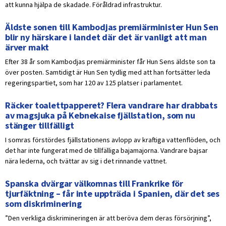
att kunna hjälpa de skadade. Föråldrad infrastruktur.
Äldste sonen till Kambodjas premiärminister Hun Sen
blir ny härskare i landet där det är vanligt att man
ärver makt
Efter 38 år som Kambodjas premiärminister får Hun Sens äldste son ta
över posten. Samtidigt är Hun Sen tydlig med att han fortsätter leda
regeringspartiet, som har 120 av 125 platser i parlamentet.
Räcker toalettpapperet? Flera vandrare har drabbats
av magsjuka på Kebnekaise fjällstation, som nu
stänger tillfälligt
I somras förstördes fjällstationens avlopp av kraftiga vattenflöden, och
det har inte fungerat med de tillfälliga bajamajorna. Vandrare bajsar
nära lederna, och tvättar av sig i det rinnande vattnet.
Spanska dvärgar välkomnas till Frankrike för
tjurfäktning – får inte uppträda i Spanien, där det ses
som diskriminering
”Den verkliga diskrimineringen är att beröva dem deras försörjning”,