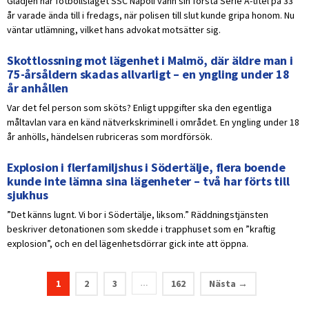
Glädjen när fotbollslaget SSC Napoli vann sin första Serie A-titel på 33
år varade ända till i fredags, när polisen till slut kunde gripa honom. Nu
väntar utlämning, vilket hans advokat motsätter sig.
Skottlossning mot lägenhet i Malmö, där äldre man i
75-årsåldern skadas allvarligt – en yngling under 18
år anhållen
Var det fel person som sköts? Enligt uppgifter ska den egentliga
måltavlan vara en känd nätverkskriminell i området. En yngling under 18
år anhölls, händelsen rubriceras som mordförsök.
Explosion i flerfamiljshus i Södertälje, flera boende
kunde inte lämna sina lägenheter – två har förts till
sjukhus
”Det känns lugnt. Vi bor i Södertälje, liksom.” Räddningstjänsten
beskriver detonationen som skedde i trapphuset som en ”kraftig
explosion”, och en del lägenhetsdörrar gick inte att öppna.
1
2
3
162
Nästa →
…