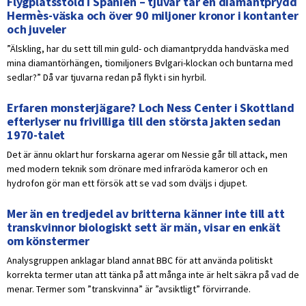
Flygplatsstöld i Spanien – tjuvar tar en diamantprydd
Hermès-väska och över 90 miljoner kronor i kontanter
och juveler
”Älskling, har du sett till min guld- och diamantprydda handväska med
mina diamantörhängen, tiomiljoners Bvlgari-klockan och buntarna med
sedlar?” Då var tjuvarna redan på flykt i sin hyrbil.
Erfaren monsterjägare? Loch Ness Center i Skottland
efterlyser nu frivilliga till den största jakten sedan
1970-talet
Det är ännu oklart hur forskarna agerar om Nessie går till attack, men
med modern teknik som drönare med infraröda kameror och en
hydrofon gör man ett försök att se vad som dväljs i djupet.
Mer än en tredjedel av britterna känner inte till att
transkvinnor biologiskt sett är män, visar en enkät
om könstermer
Analysgruppen anklagar bland annat BBC för att använda politiskt
korrekta termer utan att tänka på att många inte är helt säkra på vad de
menar. Termer som ”transkvinna” är ”avsiktligt” förvirrande.