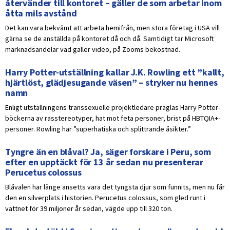
återvänder till kontoret – gäller de som arbetar inom
åtta mils avstånd
Det kan vara bekvämt att arbeta hemifrån, men stora företag i USA vill
gärna se de anställda på kontoret då och då. Samtidigt tar Microsoft
marknadsandelar vad gäller video, på Zooms bekostnad.
Harry Potter-utställning kallar J.K. Rowling ett ”kallt,
hjärtlöst, glädjesugande väsen” – stryker nu hennes
namn
Enligt utställningens transsexuelle projektledare präglas Harry Potter-
böckerna av rasstereotyper, hat mot feta personer, brist på HBTQIA+-
personer. Rowling har ”superhatiska och splittrande åsikter.”
Tyngre än en blåval? Ja, säger forskare i Peru, som
efter en upptäckt för 13 år sedan nu presenterar
Perucetus colossus
Blåvalen har länge ansetts vara det tyngsta djur som funnits, men nu får
den en silverplats i historien. Perucetus colossus, som gled runt i
vattnet för 39 miljoner år sedan, vägde upp till 320 ton.