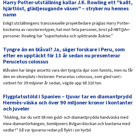
Harry Potter-utställning kallar J.K. Rowling ett ”kallt,
hjärtlöst, glädjesugande väsen” – stryker nu hennes
namn
Enligt utställningens transsexuelle projektledare präglas Harry Potter-
böckerna av rasstereotyper, hat mot feta personer, brist på HBTQIA+-
personer. Rowling har ”superhatiska och splittrande åsikter.”
Tyngre än en blåval? Ja, säger forskare i Peru, som
efter en upptäckt för 13 år sedan nu presenterar
Perucetus colossus
Blåvalen har länge ansetts vara det tyngsta djur som funnits, men nu får
den en silverplats i historien. Perucetus colossus, som gled runt i
vattnet för 39 miljoner år sedan, vägde upp till 320 ton.
Flygplatsstöld i Spanien – tjuvar tar en diamantprydd
Hermès-väska och över 90 miljoner kronor i kontanter
och juveler
”Älskling, har du sett till min guld- och diamantprydda handväska med
mina diamantörhängen, tiomiljoners Bvlgari-klockan och buntarna med
sedlar?” Då var tjuvarna redan på flykt i sin hyrbil.