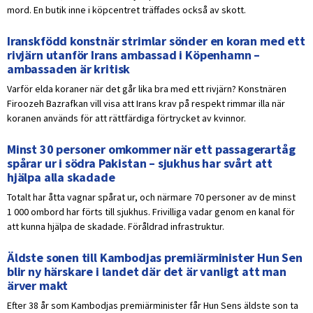
mord. En butik inne i köpcentret träffades också av skott.
Iranskfödd konstnär strimlar sönder en koran med ett
rivjärn utanför Irans ambassad i Köpenhamn –
ambassaden är kritisk
Varför elda koraner när det går lika bra med ett rivjärn? Konstnären
Firoozeh Bazrafkan vill visa att Irans krav på respekt rimmar illa när
koranen används för att rättfärdiga förtrycket av kvinnor.
Minst 30 personer omkommer när ett passagerartåg
spårar ur i södra Pakistan – sjukhus har svårt att
hjälpa alla skadade
Totalt har åtta vagnar spårat ur, och närmare 70 personer av de minst
1 000 ombord har förts till sjukhus. Frivilliga vadar genom en kanal för
att kunna hjälpa de skadade. Föråldrad infrastruktur.
Äldste sonen till Kambodjas premiärminister Hun Sen
blir ny härskare i landet där det är vanligt att man
ärver makt
Efter 38 år som Kambodjas premiärminister får Hun Sens äldste son ta