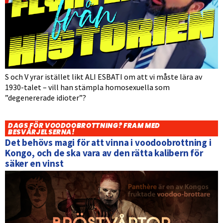
S och V yrar istället likt ALI ESBATI om att vi måste lära av
1930-talet – vill han stämpla homosexuella som
”degenererade idioter”?
DAGS FÖR VOODOOBROTTNING? FRAM MED
BESVÄRJELSERNA!
Det behövs magi för att vinna i voodoobrottning i
Kongo, och de ska vara av den rätta kalibern för
säker en vinst