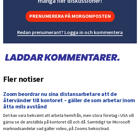
många fler diskussioner!
PRENUMERERA PÅ MORGONPOSTEN
Redan prenumerant? Logga in och kommentera
Fler notiser
Zoom beordrar nu sina distansarbetare att de
återvänder till kontoret – gäller de som arbetar inom
åtta mils avstånd
Det kan vara bekvämt att arbeta hemifrån, men stora företag i USA vill
gärna se de anställda på kontoret då och då. Samtidigt tar Microsoft
marknadsandelar vad gäller video, på Zooms bekostnad.