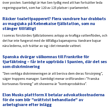
över posten. Samtidigt är Hun Sen tydlig med att han fortsätter leda
regeringspartiet, som har 120 av 125 platser i parlamentet.
Räcker toalettpapperet? Flera vandrare har drabbats
av magsjuka på Kebnekaise fjällstation, som nu
stänger tillfälligt
I somras förstördes fjällstationens avlopp av kraftiga vattenflöden, och
det har inte fungerat med de tillfälliga bajamajorna. Vandrare bajsar
nära lederna, och tvättar av sig i det rinnande vattnet.
Spanska dvärgar välkomnas till Frankrike för
tjurfäktning – får inte uppträda i Spanien, där det ses
som diskriminering
”Den verkliga diskrimineringen är att beröva dem deras försörjning”,
säger truppens manager. Samtidigt menar ordföranden i ”Franska
kortvuxnas förening” att showerna är ”kontraproduktiva”.
Elon Musks plattform X betalar advokatkostnaderna
för de som blir ”orättvist behandlade” av
arbetsgivare efter inlägg