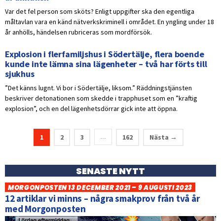
Var det fel person som sköts? Enligt uppgifter ska den egentliga
måltavlan vara en känd nätverkskriminell i området. En yngling under 18
år anhölls, händelsen rubriceras som mordförsök.
Explosion i flerfamiljshus i Södertälje, flera boende
kunde inte lämna sina lägenheter – två har förts till
sjukhus
”Det känns lugnt. Vi bor i Södertälje, liksom.” Räddningstjänsten
beskriver detonationen som skedde i trapphuset som en ”kraftig
explosion”, och en del lägenhetsdörrar gick inte att öppna.
1
2
3
162
Nästa →
…
SENASTE NYTT
MORGONPOSTEN 13 DECEMBER 2021 – 9 AUGUSTI 2023
12 artiklar vi minns – några smakprov från två år
med Morgonposten