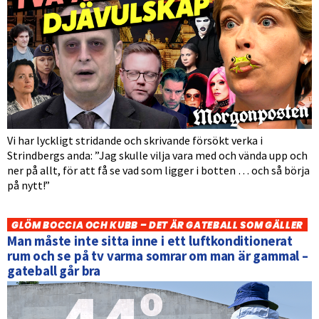
Vi har lyckligt stridande och skrivande försökt verka i
Strindbergs anda: ”Jag skulle vilja vara med och vända upp och
ner på allt, för att få se vad som ligger i botten … och så börja
på nytt!”
GLÖM BOCCIA OCH KUBB – DET ÄR GATEBALL SOM GÄLLER
Man måste inte sitta inne i ett luftkonditionerat
rum och se på tv varma somrar om man är gammal –
gateball går bra