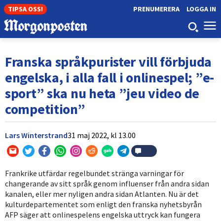
TIPSA OSS!
PRENUMERERA
LOGGA IN
Franska språkpurister vill förbjuda
engelska, i alla fall i onlinespel; ”e-
sport” ska nu heta ”jeu video de
competition”
Lars Winterstrand
31 maj 2022,
kl
13.00
Frankrike utfärdar regelbundet stränga varningar för
changerande av sitt språk genom influenser från andra sidan
kanalen, eller mer nyligen andra sidan Atlanten. Nu är det
kulturdepartementet som enligt den franska nyhetsbyrån
AFP säger att onlinespelens engelska uttryck kan fungera