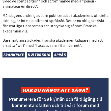
video de competition” och strömmande media ”joueur-
animateur en direct”.
Måndagens ändringar, som publicerades i akademiens officiella
tidning, är inte ett allmänt språkråd. Det är nu obligatoriskt
för statliga tjänstemän att uttrycka sig så som Franska
akademien vill.
Däremot misslyckades Franska akademien tidigare med att
ersätta ”wifi” med ”l’access sans fil à internet”.
FRANKRIKE
KULTURKRIG
SPRÅK
HAR DU NÅGOT ATT SÄGA?
Prenumerera för 99 kr/mån och få tillgång till
kommentarsfälten och till vårt forum med