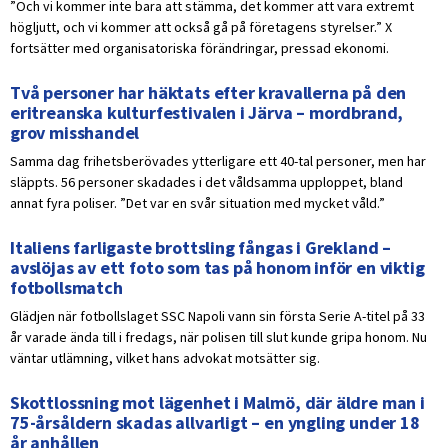
”Och vi kommer inte bara att stämma, det kommer att vara extremt
högljutt, och vi kommer att också gå på företagens styrelser.” X
fortsätter med organisatoriska förändringar, pressad ekonomi.
Två personer har häktats efter kravallerna på den
eritreanska kulturfestivalen i Järva – mordbrand,
grov misshandel
Samma dag frihetsberövades ytterligare ett 40-tal personer, men har
släppts. 56 personer skadades i det våldsamma upploppet, bland
annat fyra poliser. ”Det var en svår situation med mycket våld.”
Italiens farligaste brottsling fångas i Grekland –
avslöjas av ett foto som tas på honom inför en viktig
fotbollsmatch
Glädjen när fotbollslaget SSC Napoli vann sin första Serie A-titel på 33
år varade ända till i fredags, när polisen till slut kunde gripa honom. Nu
väntar utlämning, vilket hans advokat motsätter sig.
Skottlossning mot lägenhet i Malmö, där äldre man i
75-årsåldern skadas allvarligt – en yngling under 18
år anhållen