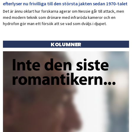
efterlyser nu frivilliga till den största jakten sedan 1970-talet
Det är ännu oklart hur forskarna agerar om Nessie går till attack, men
med modern teknik som drönare med infraröda kameror och en
hydrofon gör man ett försök att se vad som dväljs i djupet.
KOLUMNER