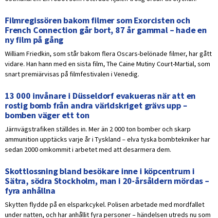
Filmregissören bakom filmer som Exorcisten och
French Connection går bort, 87 år gammal – hade en
ny film på gång
William Friedkin, som står bakom flera Oscars-belönade filmer, har gått
vidare. Han hann med en sista film, The Caine Mutiny Court-Martial, som
snart premiärvisas på filmfestivalen i Venedig.
13 000 invånare i Düsseldorf evakueras när att en
rostig bomb från andra världskriget grävs upp –
bomben väger ett ton
Järnvägstrafiken ställdes in. Mer än 2 000 ton bomber och skarp
ammunition upptäcks varje år i Tyskland – elva tyska bombtekniker har
sedan 2000 omkommit i arbetet med att desarmera dem.
Skottlossning bland besökare inne i köpcentrum i
Sätra, södra Stockholm, man i 20-årsåldern mördas –
fyra anhållna
Skytten flydde på en elsparkcykel. Polisen arbetade med mordfallet
under natten, och har anhållit fyra personer – händelsen utreds nu som