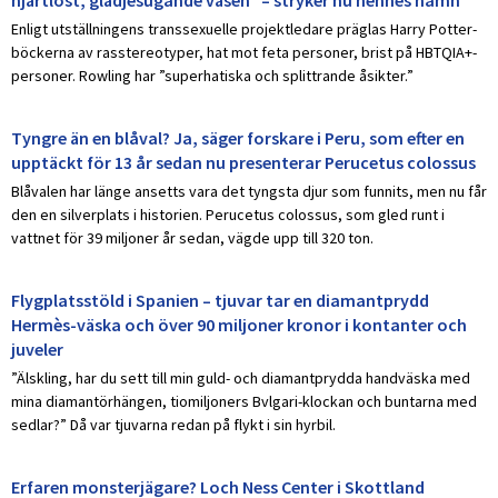
hjärtlöst, glädjesugande väsen” – stryker nu hennes namn
Enligt utställningens transsexuelle projektledare präglas Harry Potter-
böckerna av rasstereotyper, hat mot feta personer, brist på HBTQIA+-
personer. Rowling har ”superhatiska och splittrande åsikter.”
Tyngre än en blåval? Ja, säger forskare i Peru, som efter en
upptäckt för 13 år sedan nu presenterar Perucetus colossus
Blåvalen har länge ansetts vara det tyngsta djur som funnits, men nu får
den en silverplats i historien. Perucetus colossus, som gled runt i
vattnet för 39 miljoner år sedan, vägde upp till 320 ton.
Flygplatsstöld i Spanien – tjuvar tar en diamantprydd
Hermès-väska och över 90 miljoner kronor i kontanter och
juveler
”Älskling, har du sett till min guld- och diamantprydda handväska med
mina diamantörhängen, tiomiljoners Bvlgari-klockan och buntarna med
sedlar?” Då var tjuvarna redan på flykt i sin hyrbil.
Erfaren monsterjägare? Loch Ness Center i Skottland