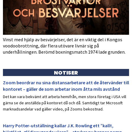
Vinst med hjälp av besvärjelser, det är en viktig del i Kongos
voodoobrottning, där flera utövare livnär sig på
underhållningen. Berömd boxningsmatch 1974 lade grunden.
NOTISER
Zoom beordrar nu sina distansarbetare att de återvänder till
kontoret – gäller de som arbetar inom åtta mils avstånd
Det kan vara bekvämt att arbeta hemifrån, men stora företag i USA vill
gärna se de anställda på kontoret då och då. Samtidigt tar Microsoft
marknadsandelar vad gäller video, på Zooms bekostnad.
Harry Potter-utställning kallar J.K. Rowling ett ”kallt,