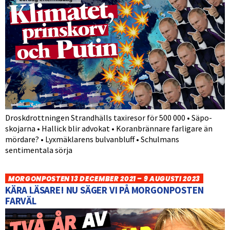
Droskdrottningen Strandhälls taxiresor för 500 000 • Säpo-
skojarna • Hallick blir advokat • Koranbrännare farligare än
mördare? • Lyxmäklarens bulvanbluff • Schulmans
sentimentala sörja
MORGONPOSTEN 13 DECEMBER 2021 – 9 AUGUSTI 2023
KÄRA LÄSARE! NU SÄGER VI PÅ MORGONPOSTEN
FARVÄL