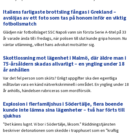
Italiens farligaste brottsling fångas i Grekland –
avslöjas av ett foto som tas på honom inför en viktig
fotbollsmatch
Glädjen när fotbollslaget SSC Napoli vann sin första Serie A-titel på 33
år varade ända till i fredags, när polisen till slut kunde gripa honom. Nu
väntar utlämning, vilket hans advokat motsätter sig.
Skottlossning mot lägenhet i Malmö, där äldre man i
75-årsåldern skadas allvarligt – en yngling under 18
år anhållen
Var det fel person som sköts? Enligt uppgifter ska den egentliga
måltavlan vara en känd nätverkskriminell i området. En yngling under 18
år anhölls, händelsen rubriceras som mordförsök.
Explosion i flerfamiljshus i Södertälje, flera boende
kunde inte lämna sina lägenheter – två har förts till
sjukhus
”Det känns lugnt. Vi bor i Södertälje, liksom.” Räddningstjänsten
beskriver detonationen som skedde i trapphuset som en ”kraftig