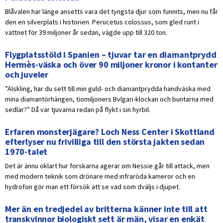
Blåvalen har länge ansetts vara det tyngsta djur som funnits, men nu får
den en silverplats i historien. Perucetus colossus, som gled runt i
vattnet för 39 miljoner år sedan, vägde upp till 320 ton.
Flygplatsstöld i Spanien – tjuvar tar en diamantprydd
Hermès-väska och över 90 miljoner kronor i kontanter
och juveler
”Älskling, har du sett till min guld- och diamantprydda handväska med
mina diamantörhängen, tiomiljoners Bvlgari-klockan och buntarna med
sedlar?” Då var tjuvarna redan på flykt i sin hyrbil.
Erfaren monsterjägare? Loch Ness Center i Skottland
efterlyser nu frivilliga till den största jakten sedan
1970-talet
Det är ännu oklart hur forskarna agerar om Nessie går till attack, men
med modern teknik som drönare med infraröda kameror och en
hydrofon gör man ett försök att se vad som dväljs i djupet.
Mer än en tredjedel av britterna känner inte till att
transkvinnor biologiskt sett är män, visar en enkät