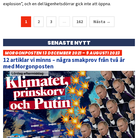
explosion”, och en del lägenhetsdörrar gick inte att öppna.
1
2
3
162
Nästa →
…
SENASTE NYTT
MORGONPOSTEN 13 DECEMBER 2021 – 9 AUGUSTI 2023
12 artiklar vi minns – några smakprov från två år
med Morgonposten