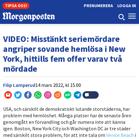
TIPSA OSS!
PRENUMERERA
LOGGA IN
VIDEO: Misstänkt seriemördare
angriper sovande hemlösa i New
York, hittills fem offer varav två
mördade
Filip Lamperud
14 mars 2022,
kl
15.00
USA, och särskilt de demokratiskt lutande storstäderna, har
problem med hemlöshet. Många platser har de senaste åren
genomgått en förvandling och går numera inte att känna
igen. Boston, New York City och Washington DC är tre städer
med särskilt stora problem, för att inte tala om
Venice Beach
i