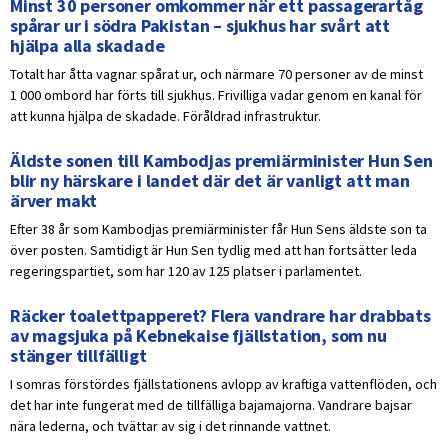
Minst 30 personer omkommer när ett passagerartåg
spårar ur i södra Pakistan – sjukhus har svårt att
hjälpa alla skadade
Totalt har åtta vagnar spårat ur, och närmare 70 personer av de minst
1 000 ombord har förts till sjukhus. Frivilliga vadar genom en kanal för
att kunna hjälpa de skadade. Föråldrad infrastruktur.
Äldste sonen till Kambodjas premiärminister Hun Sen
blir ny härskare i landet där det är vanligt att man
ärver makt
Efter 38 år som Kambodjas premiärminister får Hun Sens äldste son ta
över posten. Samtidigt är Hun Sen tydlig med att han fortsätter leda
regeringspartiet, som har 120 av 125 platser i parlamentet.
Räcker toalettpapperet? Flera vandrare har drabbats
av magsjuka på Kebnekaise fjällstation, som nu
stänger tillfälligt
I somras förstördes fjällstationens avlopp av kraftiga vattenflöden, och
det har inte fungerat med de tillfälliga bajamajorna. Vandrare bajsar
nära lederna, och tvättar av sig i det rinnande vattnet.