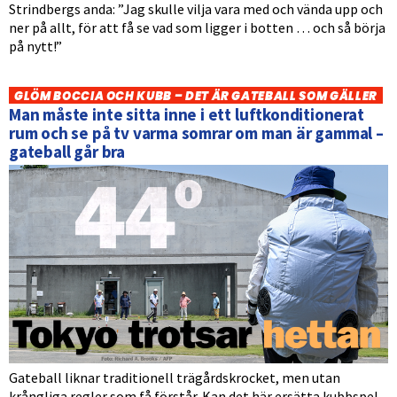
Strindbergs anda: ”Jag skulle vilja vara med och vända upp och
ner på allt, för att få se vad som ligger i botten … och så börja
på nytt!”
GLÖM BOCCIA OCH KUBB – DET ÄR GATEBALL SOM GÄLLER
Man måste inte sitta inne i ett luftkonditionerat
rum och se på tv varma somrar om man är gammal –
gateball går bra
Gateball liknar traditionell trägårdskrocket, men utan
krångliga regler som få förstår. Kan det här ersätta kubbspel