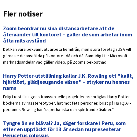
Fler notiser
Zoom beordrar nu sina distansarbetare att de
återvänder till kontoret – gäller de som arbetar inom
åtta mils avstånd
Det kan vara bekvämt att arbeta hemifrån, men stora företag i USA vill
gärna se de anställda på kontoret då och då. Samtidigt tar Microsoft
marknadsandelar vad gäller video, på Zooms bekostnad.
Harry Potter-utställning kallar J.K. Rowling ett ”kallt,
hjärtlöst, glädjesugande väsen” – stryker nu hennes
namn
Enligt utställningens transsexuelle projektledare präglas Harry Potter-
böckerna av rasstereotyper, hat mot feta personer, brist på HBTQIA+-
personer. Rowling har ”superhatiska och splittrande åsikter.”
Tyngre än en blåval? Ja, säger forskare i Peru, som
efter en upptäckt för 13 år sedan nu presenterar
Perucetus colossus