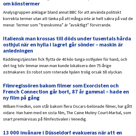
om könstermer
Analysgruppen anklagar bland annat BBC för att använda politiskt
korrekta termer utan att tänka på att många inte är helt säkra på vad de
menar. Termer som ”transkvinna” är ”avsiktligt” förvirrande.
Italiensk man krossas till döds under tusentals hårda
osthjul när en hylla i lagret går sönder – maskin är
anledningen
Räddningstjänsten fick flytta de 40 kilo tunga osthjulen för hand, och
det tog tolv timmar innan man kunde lokalisera den 75-årige
ostmakaren. En robot som roterade hjulen trolig orsak till olyckan.
Filmregissören bakom filmer som Exorcisten och
French Connection går bort, 87 år gammal – hade en
ny film på gång
William Friedkin, som står bakom flera Oscars-belönade filmer, har gått
vidare. Han hann med en sista film, The Caine Mutiny Court-Martial, som
snart premiärvisas på filmfestivalen i Venedig.
13 000 invånare i Düsseldorf evakueras när att en