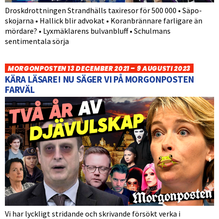
Droskdrottningen Strandhälls taxiresor för 500 000 • Säpo-
skojarna • Hallick blir advokat • Koranbrännare farligare än
mördare? • Lyxmäklarens bulvanbluff • Schulmans
sentimentala sörja
MORGONPOSTEN 13 DECEMBER 2021 – 9 AUGUSTI 2023
KÄRA LÄSARE! NU SÄGER VI PÅ MORGONPOSTEN
FARVÄL
Vi har lyckligt stridande och skrivande försökt verka i