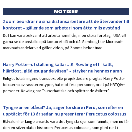
NOTISER
Zoom beordrar nu sina distansarbetare att de återvänder till
kontoret – gäller de som arbetar inom åtta mils avstånd
Det kan vara bekvämt att arbeta hemifrån, men stora företag i USA vill
gärna se de anställda på kontoret då och då. Samtidigt tar Microsoft
marknadsandelar vad gäller video, på Zooms bekostnad.
Harry Potter-utställning kallar J.K. Rowling ett ”kallt,
hjärtlöst, glädjesugande väsen” – stryker nu hennes namn
Enligt utställningens transsexuelle projektledare präglas Harry Potter-
böckerna av rasstereotyper, hat mot feta personer, brist på HBTQIA+-
personer. Rowling har ”superhatiska och splittrande åsikter.”
Tyngre än en blåval? Ja, säger forskare i Peru, som efter en
upptäckt för 13 år sedan nu presenterar Perucetus colossus
Blåvalen har länge ansetts vara det tyngsta djur som funnits, men nu får
den en silverplats i historien. Perucetus colossus, som gled runt i