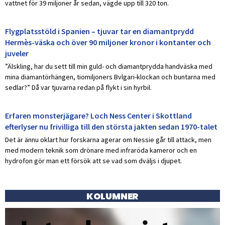
vattnet för 39 miljoner år sedan, vägde upp till 320 ton.
Flygplatsstöld i Spanien – tjuvar tar en diamantprydd
Hermès-väska och över 90 miljoner kronor i kontanter och
juveler
”Älskling, har du sett till min guld- och diamantprydda handväska med
mina diamantörhängen, tiomiljoners Bvlgari-klockan och buntarna med
sedlar?” Då var tjuvarna redan på flykt i sin hyrbil.
Erfaren monsterjägare? Loch Ness Center i Skottland
efterlyser nu frivilliga till den största jakten sedan 1970-talet
Det är ännu oklart hur forskarna agerar om Nessie går till attack, men
med modern teknik som drönare med infraröda kameror och en
hydrofon gör man ett försök att se vad som dväljs i djupet.
KOLUMNER