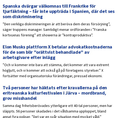
Spanska dvärgar välkomnas till Frankrike för
tjurfäktning – får inte uppträda i Spanien, där det ses
som diskriminering
”Den verkliga diskrimineringen är att beröva dem deras försörjning”,
säger truppens manager. Samtidigt menar ordföranden i ”Franska
kortvuxnas förening” att showerna är ”kontraproduktiva”.
Elon Musks plattform X betalar advokatkostnaderna
för de som blir ”orättvist behandlade” av
arbetsgivare efter inlägg
”Och vi kommer inte bara att stämma, det kommer att vara extremt
högljutt, och vi kommer att också gå på företagens styrelser.” X
fortsätter med organisatoriska förändringar, pressad ekonomi.
Två personer har häktats efter kravallerna på den
eritreanska kulturfestivalen i Järva – mordbrand,
grov misshandel
Samma dag frihetsberövades ytterligare ett 40-tal personer, men har
släppts. 56 personer skadades i det våldsamma upploppet, bland
annat fyra poliser. ”Det var en svår situation med mycket våld.”