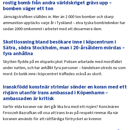
rostig bomb från andra världskriget grävs upp –
bomben väger ett ton
Järnvägstrafiken ställdes in. Mer än 2 000 ton bomber och skarp
ammunition upptäcks varje år i Tyskland – elva tyska bombtekniker har
sedan 2000 omkommit i arbetet med att desarmera dem.
Skottlossning bland besökare inne i köpcentrum i
Sätra, södra Stockholm, man i 20-årsåldern mördas –
fyra anhållna
Skytten flydde på en elsparkcykel. Polisen arbetade med mordfallet
under natten, och har anhållit fyra personer – händelsen utreds nu som
mord. En butik inne i köpcentret träffades också av skott.
Iranskfödd konstnär strimlar sönder en koran med ett
rivjärn utanför Irans ambassad i Köpenhamn –
ambassaden är kritisk
Varför elda koraner när det går lika bra med ett rivjärn? Konstnären
Firoozeh Bazrafkan vill visa att Irans krav på respekt rimmar illa när
koranen används för att rättfärdiga förtrycket av kvinnor.