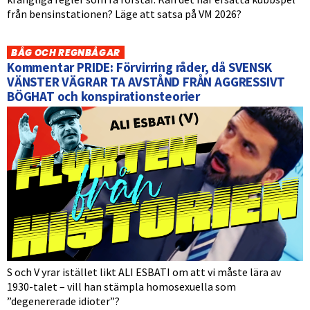
från bensinstationen? Läge att satsa på VM 2026?
BÅG OCH REGNBÅGAR
Kommentar PRIDE: Förvirring råder, då SVENSK
VÄNSTER VÄGRAR TA AVSTÅND FRÅN AGGRESSIVT
BÖGHAT och konspirationsteorier
S och V yrar istället likt ALI ESBATI om att vi måste lära av
1930-talet – vill han stämpla homosexuella som
”degenererade idioter”?