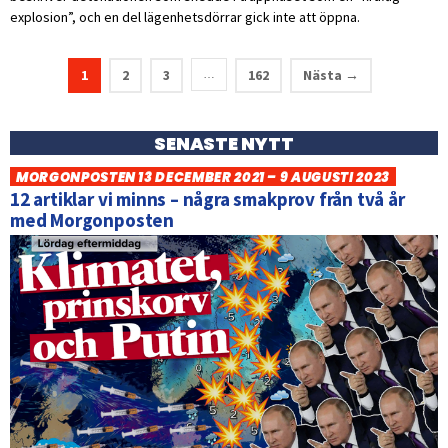
explosion”, och en del lägenhetsdörrar gick inte att öppna.
1
2
3
162
Nästa →
…
SENASTE NYTT
MORGONPOSTEN 13 DECEMBER 2021 – 9 AUGUSTI 2023
12 artiklar vi minns – några smakprov från två år
med Morgonposten