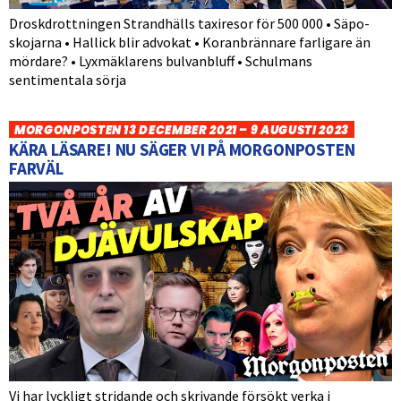
Droskdrottningen Strandhälls taxiresor för 500 000 • Säpo-
skojarna • Hallick blir advokat • Koranbrännare farligare än
mördare? • Lyxmäklarens bulvanbluff • Schulmans
sentimentala sörja
MORGONPOSTEN 13 DECEMBER 2021 – 9 AUGUSTI 2023
KÄRA LÄSARE! NU SÄGER VI PÅ MORGONPOSTEN
FARVÄL
Vi har lyckligt stridande och skrivande försökt verka i