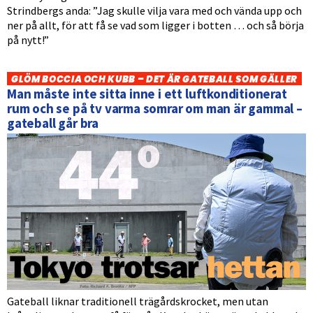
Strindbergs anda: ”Jag skulle vilja vara med och vända upp och
ner på allt, för att få se vad som ligger i botten … och så börja
på nytt!”
GLÖM BOCCIA OCH KUBB – DET ÄR GATEBALL SOM GÄLLER
Man måste inte sitta inne i ett luftkonditionerat
rum och se på tv varma somrar om man är gammal –
gateball går bra
Gateball liknar traditionell trägårdskrocket, men utan