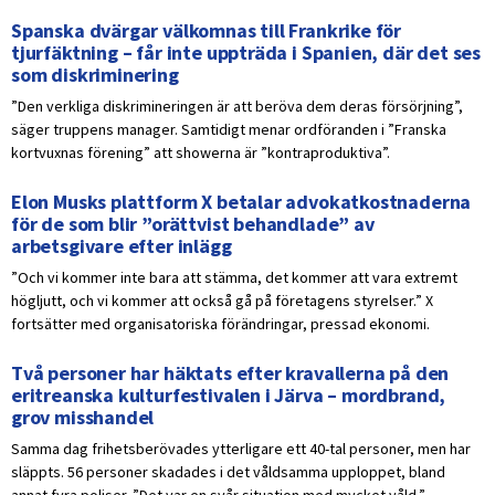
Spanska dvärgar välkomnas till Frankrike för
tjurfäktning – får inte uppträda i Spanien, där det ses
som diskriminering
”Den verkliga diskrimineringen är att beröva dem deras försörjning”,
säger truppens manager. Samtidigt menar ordföranden i ”Franska
kortvuxnas förening” att showerna är ”kontraproduktiva”.
Elon Musks plattform X betalar advokatkostnaderna
för de som blir ”orättvist behandlade” av
arbetsgivare efter inlägg
”Och vi kommer inte bara att stämma, det kommer att vara extremt
högljutt, och vi kommer att också gå på företagens styrelser.” X
fortsätter med organisatoriska förändringar, pressad ekonomi.
Två personer har häktats efter kravallerna på den
eritreanska kulturfestivalen i Järva – mordbrand,
grov misshandel
Samma dag frihetsberövades ytterligare ett 40-tal personer, men har
släppts. 56 personer skadades i det våldsamma upploppet, bland