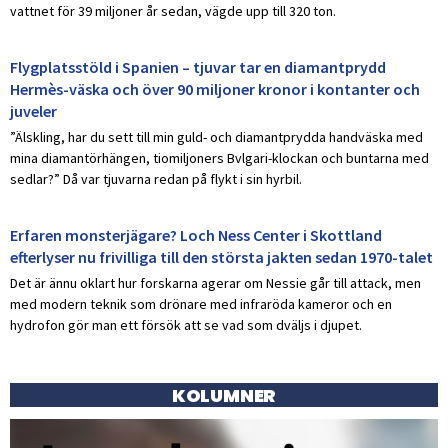
vattnet för 39 miljoner år sedan, vägde upp till 320 ton.
Flygplatsstöld i Spanien – tjuvar tar en diamantprydd
Hermès-väska och över 90 miljoner kronor i kontanter och
juveler
”Älskling, har du sett till min guld- och diamantprydda handväska med
mina diamantörhängen, tiomiljoners Bvlgari-klockan och buntarna med
sedlar?” Då var tjuvarna redan på flykt i sin hyrbil.
Erfaren monsterjägare? Loch Ness Center i Skottland
efterlyser nu frivilliga till den största jakten sedan 1970-talet
Det är ännu oklart hur forskarna agerar om Nessie går till attack, men
med modern teknik som drönare med infraröda kameror och en
hydrofon gör man ett försök att se vad som dväljs i djupet.
KOLUMNER