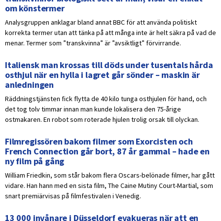
om könstermer
Analysgruppen anklagar bland annat BBC för att använda politiskt
korrekta termer utan att tänka på att många inte är helt säkra på vad de
menar. Termer som ”transkvinna” är ”avsiktligt” förvirrande.
Italiensk man krossas till döds under tusentals hårda
osthjul när en hylla i lagret går sönder – maskin är
anledningen
Räddningstjänsten fick flytta de 40 kilo tunga osthjulen för hand, och
det tog tolv timmar innan man kunde lokalisera den 75-årige
ostmakaren. En robot som roterade hjulen trolig orsak till olyckan.
Filmregissören bakom filmer som Exorcisten och
French Connection går bort, 87 år gammal – hade en
ny film på gång
William Friedkin, som står bakom flera Oscars-belönade filmer, har gått
vidare. Han hann med en sista film, The Caine Mutiny Court-Martial, som
snart premiärvisas på filmfestivalen i Venedig.
13 000 invånare i Düsseldorf evakueras när att en