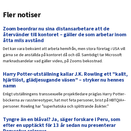
Fler notiser
Zoom beordrar nu sina distansarbetare att de
återvänder till kontoret – gäller de som arbetar inom
åtta mils avstånd
Det kan vara bekvämt att arbeta hemifrån, men stora företag i USA vill
gärna se de anställda på kontoret då och då. Samtidigt tar Microsoft
marknadsandelar vad gäller video, på Zooms bekostnad.
Harry Potter-utställning kallar J.K. Rowling ett ”kallt,
hjärtlöst, glädjesugande väsen” – stryker nu hennes
namn
Enligt utställningens transsexuelle projektledare präglas Harry Potter-
böckerna av rasstereotyper, hat mot feta personer, brist på HBTQIA+-
personer. Rowling har ”superhatiska och splittrande åsikter.”
Tyngre än en blåval? Ja, säger forskare i Peru, som
efter en upptäckt för 13 år sedan nu presenterar
Perucetus colossus