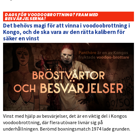
DAGS FÖR VOODOOBROTTNING? FRAM MED
BESVÄRJELSERNA!
Det behövs magi för att vinna i voodoobrottning i
Kongo, och de ska vara av den rätta kalibern för
säker en vinst
Vinst med hjälp av besvärjelser, det är en viktig del i Kongos
voodoobrottning, där flera utövare livnär sig på
underhållningen. Berömd boxningsmatch 1974 lade grunden.