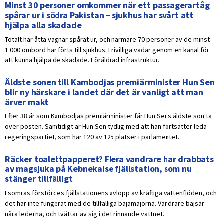
Minst 30 personer omkommer när ett passagerartåg
spårar ur i södra Pakistan – sjukhus har svårt att
hjälpa alla skadade
Totalt har åtta vagnar spårat ur, och närmare 70 personer av de minst
1 000 ombord har förts till sjukhus. Frivilliga vadar genom en kanal för
att kunna hjälpa de skadade. Föråldrad infrastruktur.
Äldste sonen till Kambodjas premiärminister Hun Sen
blir ny härskare i landet där det är vanligt att man
ärver makt
Efter 38 år som Kambodjas premiärminister får Hun Sens äldste son ta
över posten. Samtidigt är Hun Sen tydlig med att han fortsätter leda
regeringspartiet, som har 120 av 125 platser i parlamentet.
Räcker toalettpapperet? Flera vandrare har drabbats
av magsjuka på Kebnekaise fjällstation, som nu
stänger tillfälligt
I somras förstördes fjällstationens avlopp av kraftiga vattenflöden, och
det har inte fungerat med de tillfälliga bajamajorna. Vandrare bajsar
nära lederna, och tvättar av sig i det rinnande vattnet.