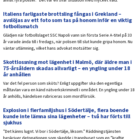
annat fyra poliser. ”Det var en svår situation med mycket våld.”
Italiens farligaste brottsling fångas i Grekland –
avslöjas av ett foto som tas på honom inför en viktig
fotbollsmatch
Glädjen när fotbollslaget SSC Napoli vann sin första Serie A-titel på 33
år varade ända till i fredags, när polisen till slut kunde gripa honom. Nu
väntar utlämning, vilket hans advokat motsätter sig.
Skottlossning mot lägenhet i Malmö, där äldre man i
75-årsåldern skadas allvarligt – en yngling under 18
år anhållen
Var det fel person som sköts? Enligt uppgifter ska den egentliga
måltavlan vara en känd nätverkskriminell i området. En yngling under 18
år anhölls, händelsen rubriceras som mordförsök.
Explosion i flerfamiljshus i Södertälje, flera boende
kunde inte lämna sina lägenheter – två har förts till
sjukhus
”Det känns lugnt. Vi bor i Södertälje, liksom.” Räddningstjänsten
beskriver detonationen som skedde i trapphuset som en ”kraftig