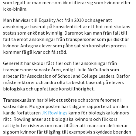
som legalt är män men som identifierar sig som kvinnor eller
icke-binära.
Man hänvisar till Equality Act från 2010 och säger att
ansökningar baserat på könsidentitet är ett hot mot skolans
status som enkönat kvinnlig. Däremot kan man från fall till
fall ta emot ansökningar från transpersoner som juridiskt är
kvinnor. Antagna elever som påbörjat sin könsbytesprocess
kommer få gå kvar och få stöd.
Generellt har skolor fått fler och fler ansökningar från
transpersoner senaste åren, enligt Julie McCulloch som
arbetar för Association of School and College Leaders. Därför
måste rektorer och andra ofta ta beslut baserat på elevers
biologiska och uppfattade könstillhörighet.
Transsexualism har blivit ett större och större fenomen i
västvärlden. Morgonposten har tidigare rapporterat om den
kända författaren
JK Rowlings
kamp för biologiska kvinnors
rätt. Rowling anser att biologiska kvinnors och flickors
rättigheter riskeras om man tillåter att män som definierar
sig som kvinnor får tillgång till exempelvis skyddade boenden