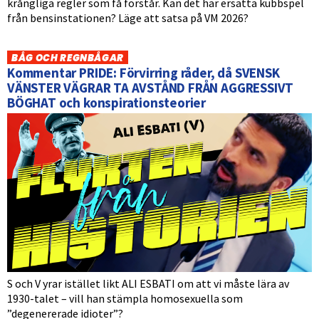
krångliga regler som få förstår. Kan det här ersätta kubbspel
från bensinstationen? Läge att satsa på VM 2026?
BÅG OCH REGNBÅGAR
Kommentar PRIDE: Förvirring råder, då SVENSK
VÄNSTER VÄGRAR TA AVSTÅND FRÅN AGGRESSIVT
BÖGHAT och konspirationsteorier
S och V yrar istället likt ALI ESBATI om att vi måste lära av
1930-talet – vill han stämpla homosexuella som
”degenererade idioter”?