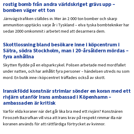
rostig bomb från andra världskriget grävs upp –
bomben väger ett ton
Järnvägstrafiken ställdes in. Mer än 2 000 ton bomber och skarp
ammunition upptäcks varje år i Tyskland – elva tyska bombtekniker har
sedan 2000 omkommit i arbetet med att desarmera dem.
Skottlossning bland besökare inne i köpcentrum i
Sätra, södra Stockholm, man i 20-årsåldern mördas –
fyra anhållna
Skytten flydde på en elsparkcykel. Polisen arbetade med mordfallet
under natten, och har anhållit fyra personer – händelsen utreds nu som
mord. En butik inne i köpcentret träffades också av skott.
Iranskfödd konstnär strimlar sönder en koran med ett
rivjärn utanför Irans ambassad i Köpenhamn –
ambassaden är kritisk
Varför elda koraner när det går lika bra med ett rivjärn? Konstnären
Firoozeh Bazrafkan vill visa att Irans krav på respekt rimmar illa när
koranen används för att rättfärdiga förtrycket av kvinnor.