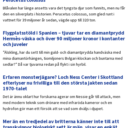
Blåvalen har länge ansetts vara det tyngsta djur som funnits, men nu får
den en silverplats i historien. Perucetus colossus, som gled runt i
vattnet för 39 miljoner år sedan, vägde upp till 320 ton.
Flygplatsstöld i Spanien – tjuvar tar en diamantprydd
Hermès-väska och över 90 miljoner kronor i kontanter
och juveler
”Älskling, har du sett till min guld- och diamantprydda handväska med
mina diamantörhängen, tiomiljoners Bvlgari-klockan och buntarna med
sedlar?” Då var tjuvarna redan på flykt i sin hyrbil.
Erfaren monsterjägare? Loch Ness Center i Skottland
efterlyser nu frivilliga till den största jakten sedan
1970-talet
Det är ännu oklart hur forskarna agerar om Nessie går till attack, men
med modern teknik som drönare med infraröda kameror och en
hydrofon gör man ett försök att se vad som dväljs i djupet.
Mer än en tredjedel av britterna känner inte till att
transkvinnor biologiskt sett är män, visar en enkät