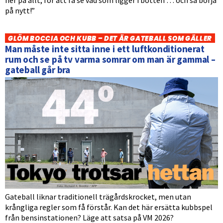
på nytt!”
GLÖM BOCCIA OCH KUBB – DET ÄR GATEBALL SOM GÄLLER
Man måste inte sitta inne i ett luftkonditionerat
rum och se på tv varma somrar om man är gammal –
gateball går bra
Gateball liknar traditionell trägårdskrocket, men utan
krångliga regler som få förstår. Kan det här ersätta kubbspel
från bensinstationen? Läge att satsa på VM 2026?