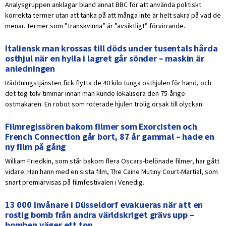
Analysgruppen anklagar bland annat BBC för att använda politiskt
korrekta termer utan att tänka på att många inte är helt säkra på vad de
menar. Termer som ”transkvinna” är ”avsiktligt” förvirrande.
Italiensk man krossas till döds under tusentals hårda
osthjul när en hylla i lagret går sönder – maskin är
anledningen
Räddningstjänsten fick flytta de 40 kilo tunga osthjulen för hand, och
det tog tolv timmar innan man kunde lokalisera den 75-årige
ostmakaren. En robot som roterade hjulen trolig orsak till olyckan.
Filmregissören bakom filmer som Exorcisten och
French Connection går bort, 87 år gammal – hade en
ny film på gång
William Friedkin, som står bakom flera Oscars-belönade filmer, har gått
vidare. Han hann med en sista film, The Caine Mutiny Court-Martial, som
snart premiärvisas på filmfestivalen i Venedig.
13 000 invånare i Düsseldorf evakueras när att en
rostig bomb från andra världskriget grävs upp –
bomben väger ett ton