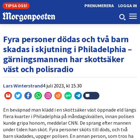
TIPSA OSS!
PRENUMERERA
LOGGA IN
Fyra personer dödas och två barn
skadas i skjutning i Philadelphia –
gärningsmannen har skottsäker
väst och polisradio
Lars Winterstrand
4 juli 2023,
kl
15.30
En beväpnad man klädd i en skottsäker väst öppnade eld längs
flera kvarter i Philadelphia på måndagskvällen, innan polisen
kunde gripa honom, meddelar CNN. De sprang efter mannen
under tiden han sköt. Fyra personer sköts till döds, och två
barn skadades, uppger polisen. En annan person, som tros ha