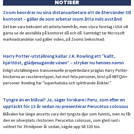
NOTISER
Zoom beordrar nu sina distansarbetare att de återvänder till
kontoret – gäller de som arbetar inom åtta mils avstånd
Det kan vara bekvämt att arbeta hemifrån, men stora företag i USA vill
gärna se de anställda på kontoret då och då. Samtidigt tar Microsoft
marknadsandelar vad gäller video, på Zooms bekostnad.
Harry Potter-utställning kallar J.K. Rowling ett ”kallt,
hjärtlöst, glädjesugande väsen” – stryker nu hennes namn
Enligt utställningens transsexuelle projektledare präglas Harry Potter-
böckerna av rasstereotyper, hat mot feta personer, brist på HBTQIA+-
personer. Rowling har ”superhatiska och splittrande åsikter.”
Tyngre än en blåval? Ja, säger forskare i Peru, som efter en
upptäckt för 13 år sedan nu presenterar Perucetus colossus
Blåvalen har länge ansetts vara det tyngsta djur som funnits, men nu får
den en silverplats i historien. Perucetus colossus, som gled runt i
vattnet för 39 miljoner år sedan, vägde upp till 320 ton.