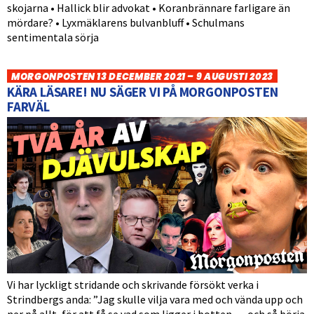
skojarna • Hallick blir advokat • Koranbrännare farligare än
mördare? • Lyxmäklarens bulvanbluff • Schulmans
sentimentala sörja
MORGONPOSTEN 13 DECEMBER 2021 – 9 AUGUSTI 2023
KÄRA LÄSARE! NU SÄGER VI PÅ MORGONPOSTEN
FARVÄL
Vi har lyckligt stridande och skrivande försökt verka i
Strindbergs anda: ”Jag skulle vilja vara med och vända upp och
ner på allt, för att få se vad som ligger i botten … och så börja