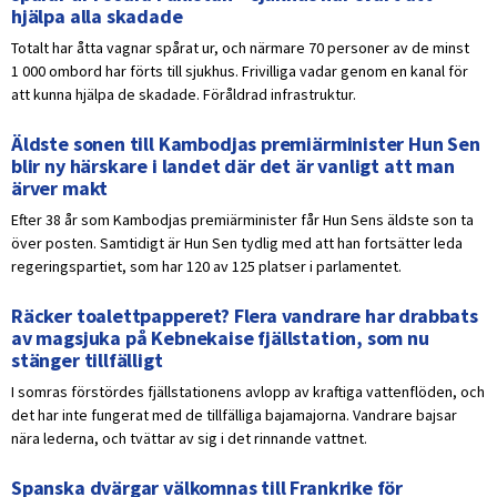
hjälpa alla skadade
Totalt har åtta vagnar spårat ur, och närmare 70 personer av de minst
1 000 ombord har förts till sjukhus. Frivilliga vadar genom en kanal för
att kunna hjälpa de skadade. Föråldrad infrastruktur.
Äldste sonen till Kambodjas premiärminister Hun Sen
blir ny härskare i landet där det är vanligt att man
ärver makt
Efter 38 år som Kambodjas premiärminister får Hun Sens äldste son ta
över posten. Samtidigt är Hun Sen tydlig med att han fortsätter leda
regeringspartiet, som har 120 av 125 platser i parlamentet.
Räcker toalettpapperet? Flera vandrare har drabbats
av magsjuka på Kebnekaise fjällstation, som nu
stänger tillfälligt
I somras förstördes fjällstationens avlopp av kraftiga vattenflöden, och
det har inte fungerat med de tillfälliga bajamajorna. Vandrare bajsar
nära lederna, och tvättar av sig i det rinnande vattnet.
Spanska dvärgar välkomnas till Frankrike för