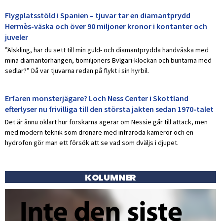
Flygplatsstöld i Spanien – tjuvar tar en diamantprydd
Hermès-väska och över 90 miljoner kronor i kontanter och
juveler
”Älskling, har du sett till min guld- och diamantprydda handväska med
mina diamantörhängen, tiomiljoners Bvlgari-klockan och buntarna med
sedlar?” Då var tjuvarna redan på flykt i sin hyrbil.
Erfaren monsterjägare? Loch Ness Center i Skottland
efterlyser nu frivilliga till den största jakten sedan 1970-talet
Det är ännu oklart hur forskarna agerar om Nessie går till attack, men
med modern teknik som drönare med infraröda kameror och en
hydrofon gör man ett försök att se vad som dväljs i djupet.
KOLUMNER