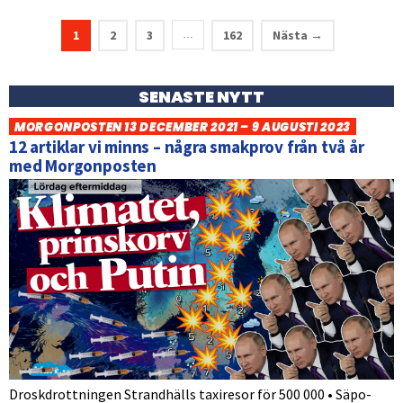
1
2
3
162
Nästa →
…
SENASTE NYTT
MORGONPOSTEN 13 DECEMBER 2021 – 9 AUGUSTI 2023
12 artiklar vi minns – några smakprov från två år
med Morgonposten
Droskdrottningen Strandhälls taxiresor för 500 000 • Säpo-