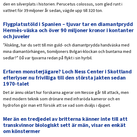
den en silverplats i historien. Perucetus colossus, som gled runt i
vattnet för 39 miljoner år sedan, vägde upp till 320 ton.
Flygplatsstöld i Spanien – tjuvar tar en diamantprydd
Hermès-väska och över 90 miljoner kronor i kontanter
och juveler
”Älskling, har du sett till min guld- och diamantprydda handväska med
mina diamantörhängen, tiomiljoners Bvlgari-klockan och buntarna med
sedlar?” Då var tjuvarna redan på flykt i sin hyrbil.
Erfaren monsterjägare? Loch Ness Center i Skottland
efterlyser nu frivilliga till den största jakten sedan
1970-talet
Det är ännu oklart hur forskarna agerar om Nessie går till attack, men
med modern teknik som drönare med infraröda kameror och en
hydrofon gör man ett försök att se vad som dväljs i djupet.
Mer än en tredjedel av britterna känner inte till att
transkvinnor biologiskt sett är män, visar en enkät
om könstermer