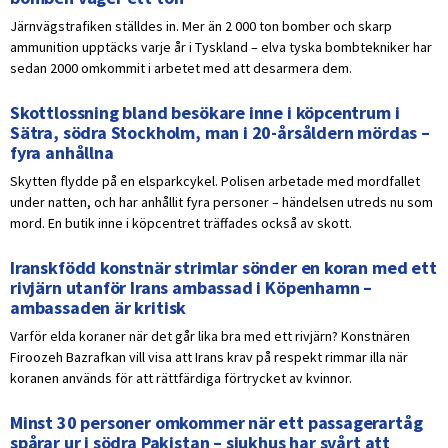
Järnvägstrafiken ställdes in. Mer än 2 000 ton bomber och skarp
ammunition upptäcks varje år i Tyskland – elva tyska bombtekniker har
sedan 2000 omkommit i arbetet med att desarmera dem.
Skottlossning bland besökare inne i köpcentrum i
Sätra, södra Stockholm, man i 20-årsåldern mördas –
fyra anhållna
Skytten flydde på en elsparkcykel. Polisen arbetade med mordfallet
under natten, och har anhållit fyra personer – händelsen utreds nu som
mord. En butik inne i köpcentret träffades också av skott.
Iranskfödd konstnär strimlar sönder en koran med ett
rivjärn utanför Irans ambassad i Köpenhamn –
ambassaden är kritisk
Varför elda koraner när det går lika bra med ett rivjärn? Konstnären
Firoozeh Bazrafkan vill visa att Irans krav på respekt rimmar illa när
koranen används för att rättfärdiga förtrycket av kvinnor.
Minst 30 personer omkommer när ett passagerartåg
spårar ur i södra Pakistan – sjukhus har svårt att