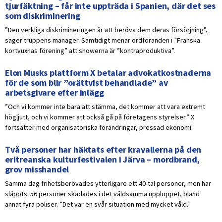
tjurfäktning – får inte uppträda i Spanien, där det ses
som diskriminering
”Den verkliga diskrimineringen är att beröva dem deras försörjning”,
säger truppens manager. Samtidigt menar ordföranden i ”Franska
kortvuxnas förening” att showerna är ”kontraproduktiva”.
Elon Musks plattform X betalar advokatkostnaderna
för de som blir ”orättvist behandlade” av
arbetsgivare efter inlägg
”Och vi kommer inte bara att stämma, det kommer att vara extremt
högljutt, och vi kommer att också gå på företagens styrelser.” X
fortsätter med organisatoriska förändringar, pressad ekonomi.
Två personer har häktats efter kravallerna på den
eritreanska kulturfestivalen i Järva – mordbrand,
grov misshandel
Samma dag frihetsberövades ytterligare ett 40-tal personer, men har
släppts. 56 personer skadades i det våldsamma upploppet, bland
annat fyra poliser. ”Det var en svår situation med mycket våld.”