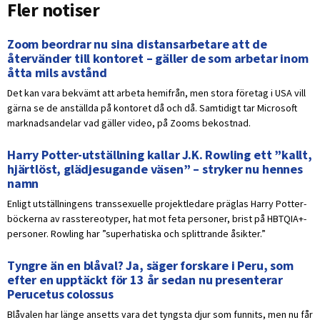
Fler notiser
Zoom beordrar nu sina distansarbetare att de
återvänder till kontoret – gäller de som arbetar inom
åtta mils avstånd
Det kan vara bekvämt att arbeta hemifrån, men stora företag i USA vill
gärna se de anställda på kontoret då och då. Samtidigt tar Microsoft
marknadsandelar vad gäller video, på Zooms bekostnad.
Harry Potter-utställning kallar J.K. Rowling ett ”kallt,
hjärtlöst, glädjesugande väsen” – stryker nu hennes
namn
Enligt utställningens transsexuelle projektledare präglas Harry Potter-
böckerna av rasstereotyper, hat mot feta personer, brist på HBTQIA+-
personer. Rowling har ”superhatiska och splittrande åsikter.”
Tyngre än en blåval? Ja, säger forskare i Peru, som
efter en upptäckt för 13 år sedan nu presenterar
Perucetus colossus
Blåvalen har länge ansetts vara det tyngsta djur som funnits, men nu får