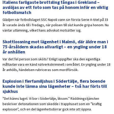
Italiens farligaste brottsling fångas i Grekland –
avslöjas av ett foto som tas på honom inför en viktig
fotbollsmatch
Glädjen när fotbollslaget SSC Napoli vann sin första Serie A-titel på 33
år varade ända till i fredags, när polisen till slut kunde gripa honom. Nu
väntar utlämning, vilket hans advokat motsätter sig.
Skottlossning mot lägenhet i Malmö, där äldre man i
75-årsåldern skadas allvarligt – en yngling under 18
år anhållen
Var det fel person som sköts? Enligt uppgifter ska den egentliga
måltavlan vara en känd nätverkskriminell i området. En yngling under 18
år anhölls, händelsen rubriceras som mordförsök.
Explosion i flerfamiljshus i Södertälje, flera boende
kunde inte lämna sina lägenheter – två har förts till
sjukhus
”Det känns lugnt. Vi bor i Södertälje, liksom.” Räddningstjänsten
beskriver detonationen som skedde i trapphuset som en ”kraftig
explosion”, och en del lägenhetsdörrar gick inte att öppna.