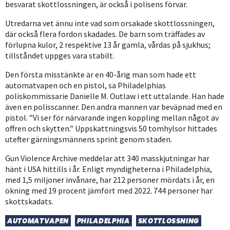
besvarat skottlossningen, är också i polisens förvar.
Utredarna vet ännu inte vad som orsakade skottlossningen,
där också flera fordon skadades. De barn som träffades av
förlupna kulor, 2 respektive 13 år gamla, vårdas på sjukhus;
tillståndet uppges vara stabilt.
Den första misstänkte är en 40-årig man som hade ett
automatvapen och en pistol, sa Philadelphias
poliskommissarie Danielle M. Outlaw i ett uttalande. Han hade
även en polisscanner. Den andra mannen var beväpnad med en
pistol. ”Vi ser för närvarande ingen koppling mellan något av
offren och skytten.” Uppskattningsvis 50 tomhylsor hittades
utefter gärningsmännens sprint genom staden.
Gun Violence Archive meddelar att 340 masskjutningar har
hänt i USA hittills i år. Enligt myndigheterna i Philadelphia,
med 1,5 miljoner invånare, har 212 personer mördats i år, en
ökning med 19 procent jämfört med 2022. 744 personer har
skottskadats.
AUTOMATVAPEN
PHILADELPHIA
SKOTTLOSSNING