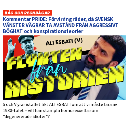
BÅG OCH REGNBÅGAR
Kommentar PRIDE: Förvirring råder, då SVENSK
VÄNSTER VÄGRAR TA AVSTÅND FRÅN AGGRESSIVT
BÖGHAT och konspirationsteorier
S och V yrar istället likt ALI ESBATI om att vi måste lära av
1930-talet – vill han stämpla homosexuella som
”degenererade idioter”?