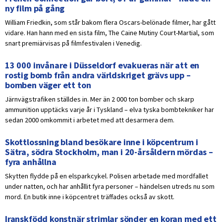
ny film på gång
William Friedkin, som står bakom flera Oscars-belönade filmer, har gått
vidare. Han hann med en sista film, The Caine Mutiny Court-Martial, som
snart premiärvisas på filmfestivalen i Venedig.
13 000 invånare i Düsseldorf evakueras när att en
rostig bomb från andra världskriget grävs upp –
bomben väger ett ton
Järnvägstrafiken ställdes in. Mer än 2 000 ton bomber och skarp
ammunition upptäcks varje år i Tyskland – elva tyska bombtekniker har
sedan 2000 omkommit i arbetet med att desarmera dem.
Skottlossning bland besökare inne i köpcentrum i
Sätra, södra Stockholm, man i 20-årsåldern mördas –
fyra anhållna
Skytten flydde på en elsparkcykel. Polisen arbetade med mordfallet
under natten, och har anhållit fyra personer – händelsen utreds nu som
mord. En butik inne i köpcentret träffades också av skott.
Iranskfödd konstnär strimlar sönder en koran med ett