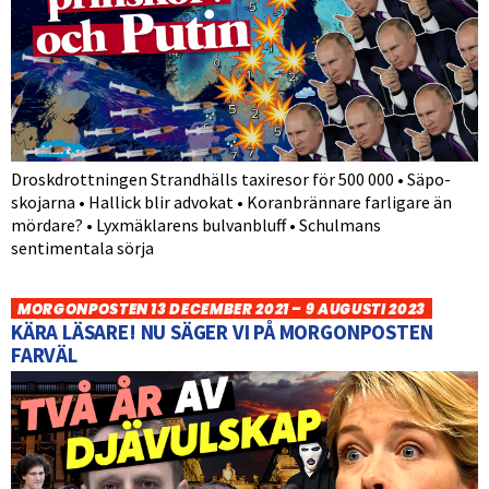
Droskdrottningen Strandhälls taxiresor för 500 000 • Säpo-
skojarna • Hallick blir advokat • Koranbrännare farligare än
mördare? • Lyxmäklarens bulvanbluff • Schulmans
sentimentala sörja
MORGONPOSTEN 13 DECEMBER 2021 – 9 AUGUSTI 2023
KÄRA LÄSARE! NU SÄGER VI PÅ MORGONPOSTEN
FARVÄL