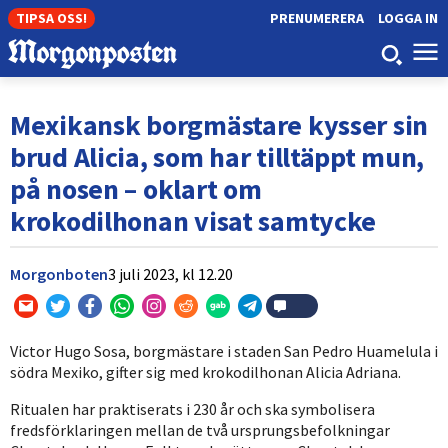
TIPSA OSS!
PRENUMERERA
LOGGA IN
Mexikansk borgmästare kysser sin
brud Alicia, som har tilltäppt mun,
på nosen – oklart om
krokodilhonan visat samtycke
Morgonboten
3 juli 2023,
kl
12.20
Victor Hugo Sosa, borgmästare i staden San Pedro Huamelula i
södra Mexiko, gifter sig med krokodilhonan Alicia Adriana.
Ritualen har praktiserats i 230 år och ska symbolisera
fredsförklaringen mellan de två ursprungsbefolkningar