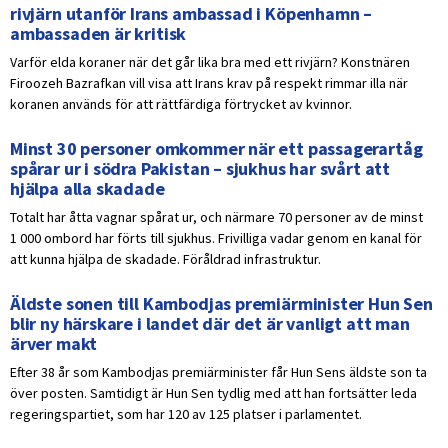
rivjärn utanför Irans ambassad i Köpenhamn –
ambassaden är kritisk
Varför elda koraner när det går lika bra med ett rivjärn? Konstnären
Firoozeh Bazrafkan vill visa att Irans krav på respekt rimmar illa när
koranen används för att rättfärdiga förtrycket av kvinnor.
Minst 30 personer omkommer när ett passagerartåg
spårar ur i södra Pakistan – sjukhus har svårt att
hjälpa alla skadade
Totalt har åtta vagnar spårat ur, och närmare 70 personer av de minst
1 000 ombord har förts till sjukhus. Frivilliga vadar genom en kanal för
att kunna hjälpa de skadade. Föråldrad infrastruktur.
Äldste sonen till Kambodjas premiärminister Hun Sen
blir ny härskare i landet där det är vanligt att man
ärver makt
Efter 38 år som Kambodjas premiärminister får Hun Sens äldste son ta
över posten. Samtidigt är Hun Sen tydlig med att han fortsätter leda
regeringspartiet, som har 120 av 125 platser i parlamentet.