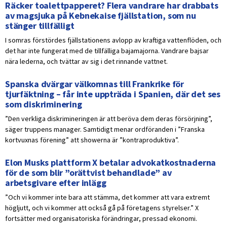
Räcker toalettpapperet? Flera vandrare har drabbats
av magsjuka på Kebnekaise fjällstation, som nu
stänger tillfälligt
I somras förstördes fjällstationens avlopp av kraftiga vattenflöden, och
det har inte fungerat med de tillfälliga bajamajorna. Vandrare bajsar
nära lederna, och tvättar av sig i det rinnande vattnet.
Spanska dvärgar välkomnas till Frankrike för
tjurfäktning – får inte uppträda i Spanien, där det ses
som diskriminering
”Den verkliga diskrimineringen är att beröva dem deras försörjning”,
säger truppens manager. Samtidigt menar ordföranden i ”Franska
kortvuxnas förening” att showerna är ”kontraproduktiva”.
Elon Musks plattform X betalar advokatkostnaderna
för de som blir ”orättvist behandlade” av
arbetsgivare efter inlägg
”Och vi kommer inte bara att stämma, det kommer att vara extremt
högljutt, och vi kommer att också gå på företagens styrelser.” X
fortsätter med organisatoriska förändringar, pressad ekonomi.