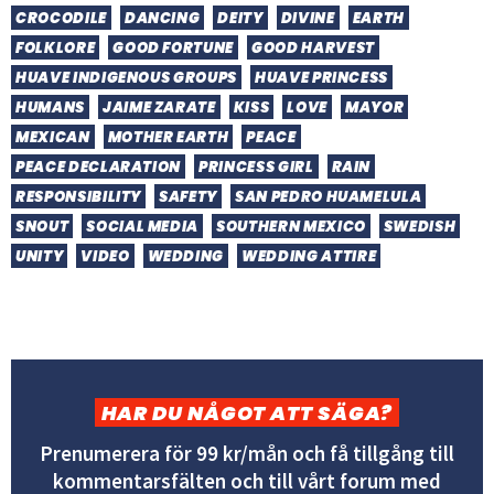
CROCODILE
DANCING
DEITY
DIVINE
EARTH
FOLKLORE
GOOD FORTUNE
GOOD HARVEST
HUAVE INDIGENOUS GROUPS
HUAVE PRINCESS
HUMANS
JAIME ZARATE
KISS
LOVE
MAYOR
MEXICAN
MOTHER EARTH
PEACE
PEACE DECLARATION
PRINCESS GIRL
RAIN
RESPONSIBILITY
SAFETY
SAN PEDRO HUAMELULA
SNOUT
SOCIAL MEDIA
SOUTHERN MEXICO
SWEDISH
UNITY
VIDEO
WEDDING
WEDDING ATTIRE
HAR DU NÅGOT ATT SÄGA?
Prenumerera för 99 kr/mån och få tillgång till
kommentarsfälten och till vårt forum med