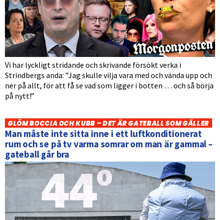
Vi har lyckligt stridande och skrivande försökt verka i
Strindbergs anda: ”Jag skulle vilja vara med och vända upp och
ner på allt, för att få se vad som ligger i botten … och så börja
på nytt!”
GLÖM BOCCIA OCH KUBB – DET ÄR GATEBALL SOM GÄLLER
Man måste inte sitta inne i ett luftkonditionerat
rum och se på tv varma somrar om man är gammal –
gateball går bra