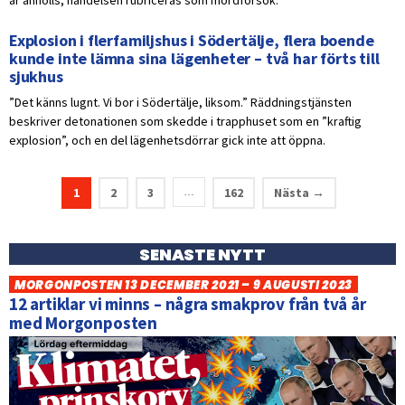
Explosion i flerfamiljshus i Södertälje, flera boende
kunde inte lämna sina lägenheter – två har förts till
sjukhus
”Det känns lugnt. Vi bor i Södertälje, liksom.” Räddningstjänsten
beskriver detonationen som skedde i trapphuset som en ”kraftig
explosion”, och en del lägenhetsdörrar gick inte att öppna.
1
2
3
162
Nästa →
…
SENASTE NYTT
MORGONPOSTEN 13 DECEMBER 2021 – 9 AUGUSTI 2023
12 artiklar vi minns – några smakprov från två år
med Morgonposten