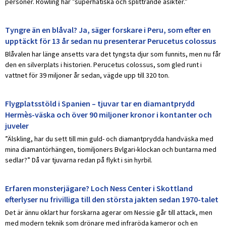
personer. Rowling har ”superhatiska och splittrande åsikter.”
Tyngre än en blåval? Ja, säger forskare i Peru, som efter en
upptäckt för 13 år sedan nu presenterar Perucetus colossus
Blåvalen har länge ansetts vara det tyngsta djur som funnits, men nu får
den en silverplats i historien. Perucetus colossus, som gled runt i
vattnet för 39 miljoner år sedan, vägde upp till 320 ton.
Flygplatsstöld i Spanien – tjuvar tar en diamantprydd
Hermès-väska och över 90 miljoner kronor i kontanter och
juveler
”Älskling, har du sett till min guld- och diamantprydda handväska med
mina diamantörhängen, tiomiljoners Bvlgari-klockan och buntarna med
sedlar?” Då var tjuvarna redan på flykt i sin hyrbil.
Erfaren monsterjägare? Loch Ness Center i Skottland
efterlyser nu frivilliga till den största jakten sedan 1970-talet
Det är ännu oklart hur forskarna agerar om Nessie går till attack, men
med modern teknik som drönare med infraröda kameror och en