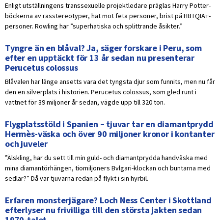
Enligt utställningens transsexuelle projektledare präglas Harry Potter-
böckerna av rasstereotyper, hat mot feta personer, brist på HBTQIA+-
personer. Rowling har ”superhatiska och splittrande åsikter.”
Tyngre än en blåval? Ja, säger forskare i Peru, som
efter en upptäckt för 13 år sedan nu presenterar
Perucetus colossus
Blåvalen har länge ansetts vara det tyngsta djur som funnits, men nu får
den en silverplats i historien. Perucetus colossus, som gled runt i
vattnet för 39 miljoner år sedan, vägde upp till 320 ton.
Flygplatsstöld i Spanien – tjuvar tar en diamantprydd
Hermès-väska och över 90 miljoner kronor i kontanter
och juveler
”Älskling, har du sett till min guld- och diamantprydda handväska med
mina diamantörhängen, tiomiljoners Bvlgari-klockan och buntarna med
sedlar?” Då var tjuvarna redan på flykt i sin hyrbil.
Erfaren monsterjägare? Loch Ness Center i Skottland
efterlyser nu frivilliga till den största jakten sedan
1970-talet