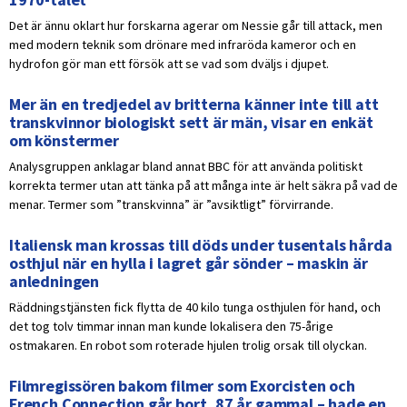
Det är ännu oklart hur forskarna agerar om Nessie går till attack, men
med modern teknik som drönare med infraröda kameror och en
hydrofon gör man ett försök att se vad som dväljs i djupet.
Mer än en tredjedel av britterna känner inte till att
transkvinnor biologiskt sett är män, visar en enkät
om könstermer
Analysgruppen anklagar bland annat BBC för att använda politiskt
korrekta termer utan att tänka på att många inte är helt säkra på vad de
menar. Termer som ”transkvinna” är ”avsiktligt” förvirrande.
Italiensk man krossas till döds under tusentals hårda
osthjul när en hylla i lagret går sönder – maskin är
anledningen
Räddningstjänsten fick flytta de 40 kilo tunga osthjulen för hand, och
det tog tolv timmar innan man kunde lokalisera den 75-årige
ostmakaren. En robot som roterade hjulen trolig orsak till olyckan.
Filmregissören bakom filmer som Exorcisten och
French Connection går bort, 87 år gammal – hade en