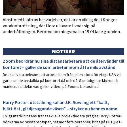
Vinst med hjälp av besvärjelser, det är en viktig del i Kongos
voodoobrottning, där flera utövare livnär sig på
underhållningen. Berömd boxningsmatch 1974 lade grunden.
NOTISER
Zoom beordrar nu sina distansarbetare att de återvänder till
kontoret – gäller de som arbetar inom åtta mils avstånd
Det kan vara bekvämt att arbeta hemifrån, men stora företag i USA vill
gärna se de anställda på kontoret då och då. Samtidigt tar Microsoft
marknadsandelar vad gäller video, på Zooms bekostnad.
Harry Potter-utställning kallar J.K. Rowling ett ”kallt,
hjärtlöst, glädjesugande väsen” – stryker nu hennes namn
Enligt utställningens transsexuelle projektledare präglas Harry Potter-
böckerna av rasstereotyper, hat mot feta personer, brist på HBTQIA+-