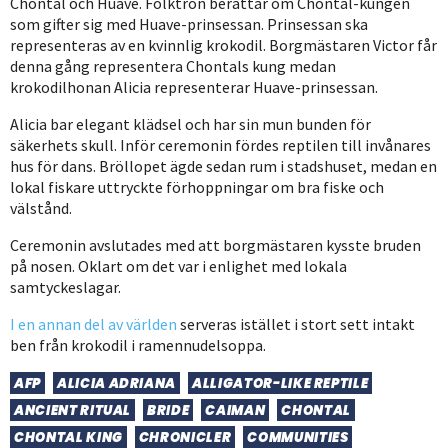
Chontal och Huave. Folktron berättar om Chontal-kungen
som gifter sig med Huave-prinsessan. Prinsessan ska
representeras av en kvinnlig krokodil. Borgmästaren Victor får
denna gång representera Chontals kung medan
krokodilhonan Alicia representerar Huave-prinsessan.
Alicia bar elegant klädsel och har sin mun bunden för
säkerhets skull. Inför ceremonin fördes reptilen till invånares
hus för dans. Bröllopet ägde sedan rum i stadshuset, medan en
lokal fiskare uttryckte förhoppningar om bra fiske och
välstånd.
Ceremonin avslutades med att borgmästaren kysste bruden
på nosen. Oklart om det var i enlighet med lokala
samtyckeslagar.
I en annan del av världen
serveras istället i stort sett intakt
ben från krokodil i ramennudelsoppa.
AFP
ALICIA ADRIANA
ALLIGATOR-LIKE REPTILE
ANCIENT RITUAL
BRIDE
CAIMAN
CHONTAL
CHONTAL KING
CHRONICLER
COMMUNITIES