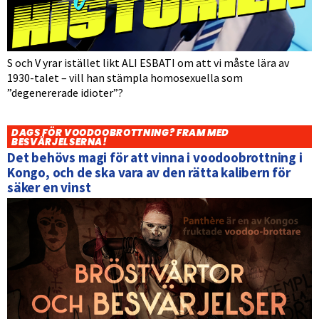
S och V yrar istället likt ALI ESBATI om att vi måste lära av
1930-talet – vill han stämpla homosexuella som
”degenererade idioter”?
DAGS FÖR VOODOOBROTTNING? FRAM MED
BESVÄRJELSERNA!
Det behövs magi för att vinna i voodoobrottning i
Kongo, och de ska vara av den rätta kalibern för
säker en vinst