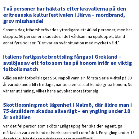
Två personer har häktats efter kravallerna på den
eritreanska kulturfestivalen i Järva – mordbrand,
grov misshandel
Samma dag frihetsberövades ytterligare ett 40-tal personer, men har
släppts. 56 personer skadades i det våldsamma upploppet, bland
annat fyra poliser. ”Det var en svår situation med mycket våld.”
Italiens farligaste brottsling fångas i Grekland –
avslöjas av ett foto som tas på honom inför en viktig
fotbollsmatch
Glädjen när fotbollslaget SSC Napoli vann sin första Serie A-titel på 33
år varade ända till i fredags, när polisen till slut kunde gripa honom. Nu
väntar utlämning, vilket hans advokat motsätter sig.
Skottlossning mot lägenhet i Malmö, där äldre man i
75-årsåldern skadas allvarligt – en yngling under 18
år anhållen
Var det fel person som sköts? Enligt uppgifter ska den egentliga
måltavlan vara en känd nätverkskriminell i området. En yngling under 18
år anhölls, händelsen rubriceras som mordförsök.