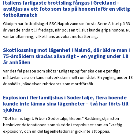
Italiens farligaste brottsling fångas i Grekland –
avslöjas av ett foto som tas på honom inför en viktig
fotbollsmatch
Glädjen när fotbollslaget SSC Napoli vann sin första Serie A-titel på 33
år varade ända till i fredags, när polisen till slut kunde gripa honom. Nu
väntar utlämning, vilket hans advokat motsätter sig.
Skottlossning mot lägenhet i Malmö, där äldre man i
75-årsåldern skadas allvarligt – en yngling under 18
år anhållen
Var det fel person som sköts? Enligt uppgifter ska den egentliga
måltavlan vara en känd nätverkskriminell i området. En yngling under 18
år anhölls, händelsen rubriceras som mordförsök.
Explosion i flerfamiljshus i Södertälje, flera boende
kunde inte lämna sina lägenheter – två har förts till
sjukhus
”Det känns lugnt. Vi bor i Södertälje, liksom.” Räddningstjänsten
beskriver detonationen som skedde i trapphuset som en ”kraftig
explosion”, och en del lägenhetsdörrar gick inte att öppna.