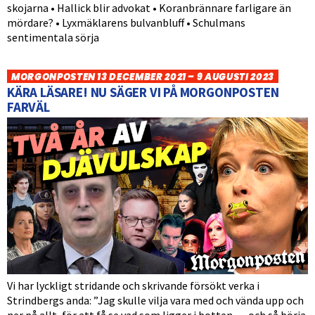
skojarna • Hallick blir advokat • Koranbrännare farligare än
mördare? • Lyxmäklarens bulvanbluff • Schulmans
sentimentala sörja
MORGONPOSTEN 13 DECEMBER 2021 – 9 AUGUSTI 2023
KÄRA LÄSARE! NU SÄGER VI PÅ MORGONPOSTEN
FARVÄL
Vi har lyckligt stridande och skrivande försökt verka i
Strindbergs anda: ”Jag skulle vilja vara med och vända upp och
ner på allt, för att få se vad som ligger i botten … och så börja