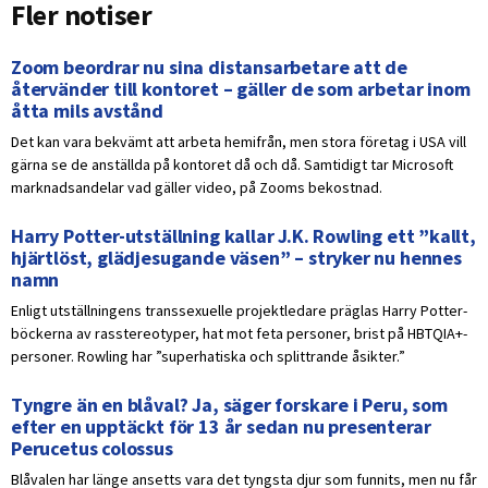
Fler notiser
Zoom beordrar nu sina distansarbetare att de
återvänder till kontoret – gäller de som arbetar inom
åtta mils avstånd
Det kan vara bekvämt att arbeta hemifrån, men stora företag i USA vill
gärna se de anställda på kontoret då och då. Samtidigt tar Microsoft
marknadsandelar vad gäller video, på Zooms bekostnad.
Harry Potter-utställning kallar J.K. Rowling ett ”kallt,
hjärtlöst, glädjesugande väsen” – stryker nu hennes
namn
Enligt utställningens transsexuelle projektledare präglas Harry Potter-
böckerna av rasstereotyper, hat mot feta personer, brist på HBTQIA+-
personer. Rowling har ”superhatiska och splittrande åsikter.”
Tyngre än en blåval? Ja, säger forskare i Peru, som
efter en upptäckt för 13 år sedan nu presenterar
Perucetus colossus
Blåvalen har länge ansetts vara det tyngsta djur som funnits, men nu får