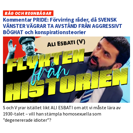
BÅG OCH REGNBÅGAR
Kommentar PRIDE: Förvirring råder, då SVENSK
VÄNSTER VÄGRAR TA AVSTÅND FRÅN AGGRESSIVT
BÖGHAT och konspirationsteorier
S och V yrar istället likt ALI ESBATI om att vi måste lära av
1930-talet – vill han stämpla homosexuella som
”degenererade idioter”?