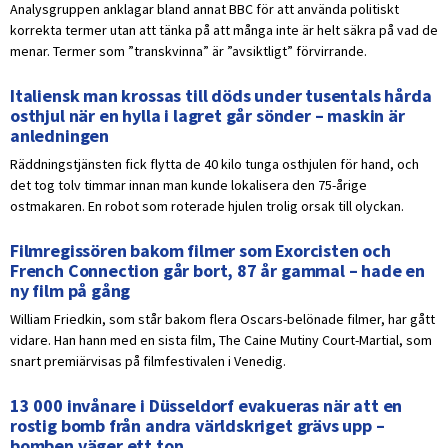
Analysgruppen anklagar bland annat BBC för att använda politiskt
korrekta termer utan att tänka på att många inte är helt säkra på vad de
menar. Termer som ”transkvinna” är ”avsiktligt” förvirrande.
Italiensk man krossas till döds under tusentals hårda
osthjul när en hylla i lagret går sönder – maskin är
anledningen
Räddningstjänsten fick flytta de 40 kilo tunga osthjulen för hand, och
det tog tolv timmar innan man kunde lokalisera den 75-årige
ostmakaren. En robot som roterade hjulen trolig orsak till olyckan.
Filmregissören bakom filmer som Exorcisten och
French Connection går bort, 87 år gammal – hade en
ny film på gång
William Friedkin, som står bakom flera Oscars-belönade filmer, har gått
vidare. Han hann med en sista film, The Caine Mutiny Court-Martial, som
snart premiärvisas på filmfestivalen i Venedig.
13 000 invånare i Düsseldorf evakueras när att en
rostig bomb från andra världskriget grävs upp –
bomben väger ett ton