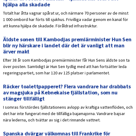
hjälpa alla skadade
Totalt har åtta vagnar spårat ur, och närmare 70 personer av de minst
1 000 ombord har förts till sjukhus. Frivilliga vadar genom en kanal för
att kunna hjälpa de skadade. Föråldrad infrastruktur.
Äldste sonen till Kambodjas premiärminister Hun Sen
blir ny härskare i landet där det är vanligt att man
ärver makt
Efter 38 år som Kambodjas premiärminister får Hun Sens äldste son ta
över posten. Samtidigt är Hun Sen tydlig med att han fortsätter leda
regeringspartiet, som har 120 av 125 platser i parlamentet.
Räcker toalettpapperet? Flera vandrare har drabbats
av magsjuka på Kebnekaise fjällstation, som nu
stänger tillfälligt
I somras förstördes fjällstationens avlopp av kraftiga vattenflöden, och
det har inte fungerat med de tillfälliga bajamajorna. Vandrare bajsar
nära lederna, och tvättar av sig i det rinnande vattnet.
Spanska dvärgar välkomnas till Frankrike för