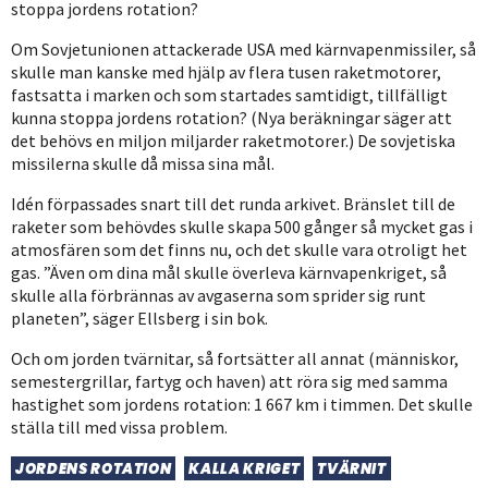
stoppa jordens rotation?
Om Sovjetunionen attackerade USA med kärnvapenmissiler, så
skulle man kanske med hjälp av flera tusen raketmotorer,
fastsatta i marken och som startades samtidigt, tillfälligt
kunna stoppa jordens rotation? (Nya beräkningar säger att
det behövs en miljon miljarder raketmotorer.) De sovjetiska
missilerna skulle då missa sina mål.
Idén förpassades snart till det runda arkivet. Bränslet till de
raketer som behövdes skulle skapa 500 gånger så mycket gas i
atmosfären som det finns nu, och det skulle vara otroligt het
gas. ”Även om dina mål skulle överleva kärnvapenkriget, så
skulle alla förbrännas av avgaserna som sprider sig runt
planeten”, säger Ellsberg i sin bok.
Och om jorden tvärnitar, så fortsätter all annat (människor,
semestergrillar, fartyg och haven) att röra sig med samma
hastighet som jordens rotation: 1 667 km i timmen. Det skulle
ställa till med vissa problem.
JORDENS ROTATION
KALLA KRIGET
TVÄRNIT