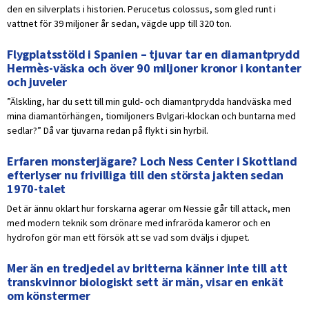
den en silverplats i historien. Perucetus colossus, som gled runt i
vattnet för 39 miljoner år sedan, vägde upp till 320 ton.
Flygplatsstöld i Spanien – tjuvar tar en diamantprydd
Hermès-väska och över 90 miljoner kronor i kontanter
och juveler
”Älskling, har du sett till min guld- och diamantprydda handväska med
mina diamantörhängen, tiomiljoners Bvlgari-klockan och buntarna med
sedlar?” Då var tjuvarna redan på flykt i sin hyrbil.
Erfaren monsterjägare? Loch Ness Center i Skottland
efterlyser nu frivilliga till den största jakten sedan
1970-talet
Det är ännu oklart hur forskarna agerar om Nessie går till attack, men
med modern teknik som drönare med infraröda kameror och en
hydrofon gör man ett försök att se vad som dväljs i djupet.
Mer än en tredjedel av britterna känner inte till att
transkvinnor biologiskt sett är män, visar en enkät
om könstermer