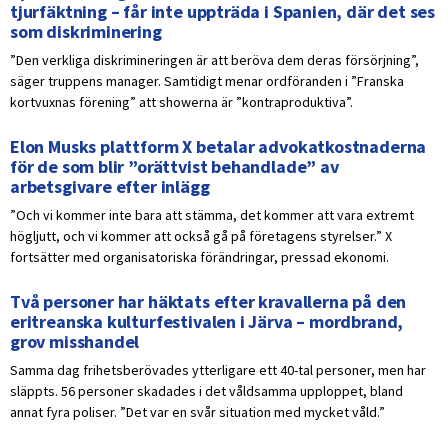
tjurfäktning – får inte uppträda i Spanien, där det ses
som diskriminering
”Den verkliga diskrimineringen är att beröva dem deras försörjning”,
säger truppens manager. Samtidigt menar ordföranden i ”Franska
kortvuxnas förening” att showerna är ”kontraproduktiva”.
Elon Musks plattform X betalar advokatkostnaderna
för de som blir ”orättvist behandlade” av
arbetsgivare efter inlägg
”Och vi kommer inte bara att stämma, det kommer att vara extremt
högljutt, och vi kommer att också gå på företagens styrelser.” X
fortsätter med organisatoriska förändringar, pressad ekonomi.
Två personer har häktats efter kravallerna på den
eritreanska kulturfestivalen i Järva – mordbrand,
grov misshandel
Samma dag frihetsberövades ytterligare ett 40-tal personer, men har
släppts. 56 personer skadades i det våldsamma upploppet, bland
annat fyra poliser. ”Det var en svår situation med mycket våld.”