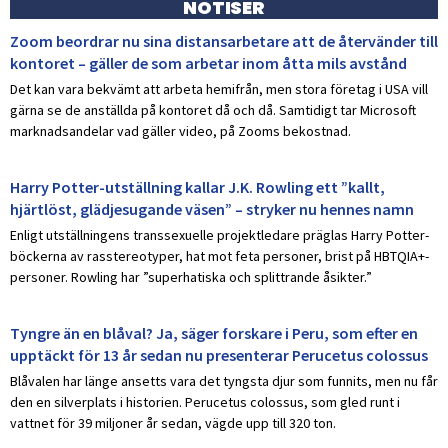
NOTISER
Zoom beordrar nu sina distansarbetare att de återvänder till
kontoret – gäller de som arbetar inom åtta mils avstånd
Det kan vara bekvämt att arbeta hemifrån, men stora företag i USA vill
gärna se de anställda på kontoret då och då. Samtidigt tar Microsoft
marknadsandelar vad gäller video, på Zooms bekostnad.
Harry Potter-utställning kallar J.K. Rowling ett ”kallt,
hjärtlöst, glädjesugande väsen” – stryker nu hennes namn
Enligt utställningens transsexuelle projektledare präglas Harry Potter-
böckerna av rasstereotyper, hat mot feta personer, brist på HBTQIA+-
personer. Rowling har ”superhatiska och splittrande åsikter.”
Tyngre än en blåval? Ja, säger forskare i Peru, som efter en
upptäckt för 13 år sedan nu presenterar Perucetus colossus
Blåvalen har länge ansetts vara det tyngsta djur som funnits, men nu får
den en silverplats i historien. Perucetus colossus, som gled runt i
vattnet för 39 miljoner år sedan, vägde upp till 320 ton.