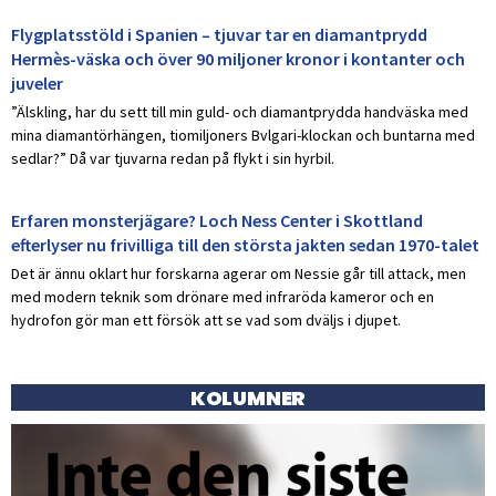
Flygplatsstöld i Spanien – tjuvar tar en diamantprydd
Hermès-väska och över 90 miljoner kronor i kontanter och
juveler
”Älskling, har du sett till min guld- och diamantprydda handväska med
mina diamantörhängen, tiomiljoners Bvlgari-klockan och buntarna med
sedlar?” Då var tjuvarna redan på flykt i sin hyrbil.
Erfaren monsterjägare? Loch Ness Center i Skottland
efterlyser nu frivilliga till den största jakten sedan 1970-talet
Det är ännu oklart hur forskarna agerar om Nessie går till attack, men
med modern teknik som drönare med infraröda kameror och en
hydrofon gör man ett försök att se vad som dväljs i djupet.
KOLUMNER