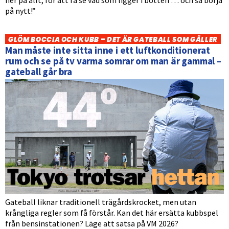
på nytt!”
GLÖM BOCCIA OCH KUBB – DET ÄR GATEBALL SOM GÄLLER
Man måste inte sitta inne i ett luftkonditionerat
rum och se på tv varma somrar om man är gammal –
gateball går bra
Gateball liknar traditionell trägårdskrocket, men utan
krångliga regler som få förstår. Kan det här ersätta kubbspel
från bensinstationen? Läge att satsa på VM 2026?