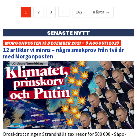
1
2
3
162
Nästa →
…
SENASTE NYTT
MORGONPOSTEN 13 DECEMBER 2021 – 9 AUGUSTI 2023
12 artiklar vi minns – några smakprov från två år
med Morgonposten
Droskdrottningen Strandhälls taxiresor för 500 000 • Säpo-