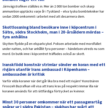
Järnvägstrafiken ställdes in. Mer än 2 000 ton bomber och skarp
ammunition upptäcks varje år i Tyskland – elva tyska bombtekniker har
sedan 2000 omkommit i arbetet med att desarmera dem.
Skottlossning bland besökare inne i köpcentrum i
Sätra, södra Stockholm, man i 20-årsåldern mördas –
fyra anhållna
Skytten flydde på en elsparkcykel. Polisen arbetade med mordfallet
under natten, och har anhållit fyra personer – händelsen utreds nu som
mord. En butik inne i köpcentret träffades också av skott.
Iranskfödd konstnär strimlar sönder en koran med ett
rivjärn utanför Irans ambassad i Köpenhamn –
ambassaden är kritisk
Varför elda koraner när det går lika bra med ett rivjärn? Konstnären
Firoozeh Bazrafkan vill visa att Irans krav på respekt rimmar illa när
koranen används för att rättfärdiga förtrycket av kvinnor.
Minst 30 personer omkommer när ett passagerartåg
spårar ur i södra Pakistan – sjukhus har svårt att