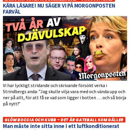
KÄRA LÄSARE! NU SÄGER VI PÅ MORGONPOSTEN
FARVÄL
Vi har lyckligt stridande och skrivande försökt verka i
Strindbergs anda: ”Jag skulle vilja vara med och vända upp och
ner på allt, för att få se vad som ligger i botten … och så börja
på nytt!”
GLÖM BOCCIA OCH KUBB – DET ÄR GATEBALL SOM GÄLLER
Man måste inte sitta inne i ett luftkonditionerat