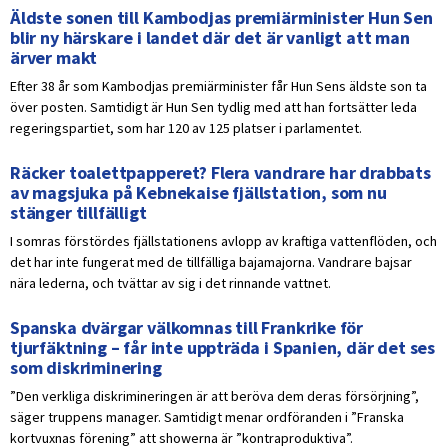
Äldste sonen till Kambodjas premiärminister Hun Sen
blir ny härskare i landet där det är vanligt att man
ärver makt
Efter 38 år som Kambodjas premiärminister får Hun Sens äldste son ta
över posten. Samtidigt är Hun Sen tydlig med att han fortsätter leda
regeringspartiet, som har 120 av 125 platser i parlamentet.
Räcker toalettpapperet? Flera vandrare har drabbats
av magsjuka på Kebnekaise fjällstation, som nu
stänger tillfälligt
I somras förstördes fjällstationens avlopp av kraftiga vattenflöden, och
det har inte fungerat med de tillfälliga bajamajorna. Vandrare bajsar
nära lederna, och tvättar av sig i det rinnande vattnet.
Spanska dvärgar välkomnas till Frankrike för
tjurfäktning – får inte uppträda i Spanien, där det ses
som diskriminering
”Den verkliga diskrimineringen är att beröva dem deras försörjning”,
säger truppens manager. Samtidigt menar ordföranden i ”Franska
kortvuxnas förening” att showerna är ”kontraproduktiva”.