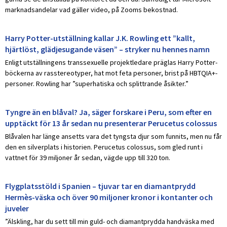
marknadsandelar vad gäller video, på Zooms bekostnad.
Harry Potter-utställning kallar J.K. Rowling ett ”kallt,
hjärtlöst, glädjesugande väsen” – stryker nu hennes namn
Enligt utställningens transsexuelle projektledare präglas Harry Potter-
böckerna av rasstereotyper, hat mot feta personer, brist på HBTQIA+-
personer. Rowling har ”superhatiska och splittrande åsikter.”
Tyngre än en blåval? Ja, säger forskare i Peru, som efter en
upptäckt för 13 år sedan nu presenterar Perucetus colossus
Blåvalen har länge ansetts vara det tyngsta djur som funnits, men nu får
den en silverplats i historien. Perucetus colossus, som gled runt i
vattnet för 39 miljoner år sedan, vägde upp till 320 ton.
Flygplatsstöld i Spanien – tjuvar tar en diamantprydd
Hermès-väska och över 90 miljoner kronor i kontanter och
juveler
”Älskling, har du sett till min guld- och diamantprydda handväska med