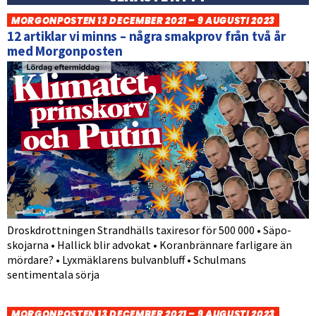
MORGONPOSTEN 13 DECEMBER 2021 – 9 AUGUSTI 2023
12 artiklar vi minns – några smakprov från två år
med Morgonposten
Droskdrottningen Strandhälls taxiresor för 500 000 • Säpo-
skojarna • Hallick blir advokat • Koranbrännare farligare än
mördare? • Lyxmäklarens bulvanbluff • Schulmans
sentimentala sörja
MORGONPOSTEN 13 DECEMBER 2021 – 9 AUGUSTI 2023