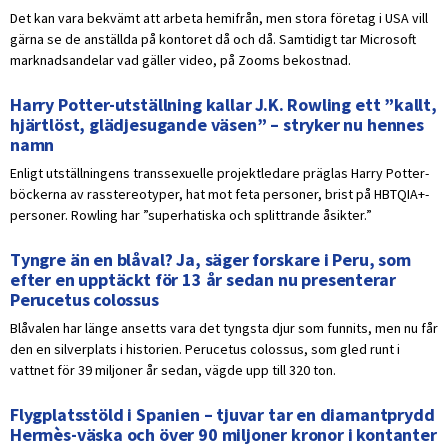
Det kan vara bekvämt att arbeta hemifrån, men stora företag i USA vill
gärna se de anställda på kontoret då och då. Samtidigt tar Microsoft
marknadsandelar vad gäller video, på Zooms bekostnad.
Harry Potter-utställning kallar J.K. Rowling ett ”kallt,
hjärtlöst, glädjesugande väsen” – stryker nu hennes
namn
Enligt utställningens transsexuelle projektledare präglas Harry Potter-
böckerna av rasstereotyper, hat mot feta personer, brist på HBTQIA+-
personer. Rowling har ”superhatiska och splittrande åsikter.”
Tyngre än en blåval? Ja, säger forskare i Peru, som
efter en upptäckt för 13 år sedan nu presenterar
Perucetus colossus
Blåvalen har länge ansetts vara det tyngsta djur som funnits, men nu får
den en silverplats i historien. Perucetus colossus, som gled runt i
vattnet för 39 miljoner år sedan, vägde upp till 320 ton.
Flygplatsstöld i Spanien – tjuvar tar en diamantprydd
Hermès-väska och över 90 miljoner kronor i kontanter