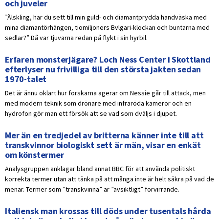
och juveler
”Älskling, har du sett till min guld- och diamantprydda handväska med
mina diamantörhängen, tiomiljoners Bvlgari-klockan och buntarna med
sedlar?” Då var tjuvarna redan på flykt i sin hyrbil.
Erfaren monsterjägare? Loch Ness Center i Skottland
efterlyser nu frivilliga till den största jakten sedan
1970-talet
Det är ännu oklart hur forskarna agerar om Nessie går till attack, men
med modern teknik som drönare med infraröda kameror och en
hydrofon gör man ett försök att se vad som dväljs i djupet.
Mer än en tredjedel av britterna känner inte till att
transkvinnor biologiskt sett är män, visar en enkät
om könstermer
Analysgruppen anklagar bland annat BBC för att använda politiskt
korrekta termer utan att tänka på att många inte är helt säkra på vad de
menar. Termer som ”transkvinna” är ”avsiktligt” förvirrande.
Italiensk man krossas till döds under tusentals hårda