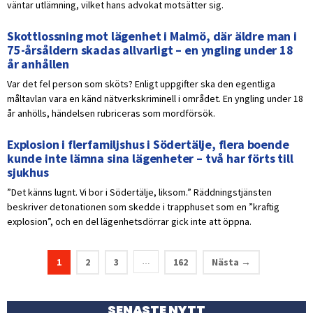
väntar utlämning, vilket hans advokat motsätter sig.
Skottlossning mot lägenhet i Malmö, där äldre man i
75-årsåldern skadas allvarligt – en yngling under 18
år anhållen
Var det fel person som sköts? Enligt uppgifter ska den egentliga
måltavlan vara en känd nätverkskriminell i området. En yngling under 18
år anhölls, händelsen rubriceras som mordförsök.
Explosion i flerfamiljshus i Södertälje, flera boende
kunde inte lämna sina lägenheter – två har förts till
sjukhus
”Det känns lugnt. Vi bor i Södertälje, liksom.” Räddningstjänsten
beskriver detonationen som skedde i trapphuset som en ”kraftig
explosion”, och en del lägenhetsdörrar gick inte att öppna.
1
2
3
162
Nästa →
…
SENASTE NYTT