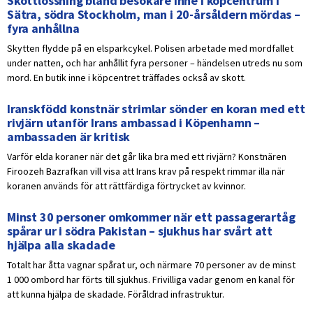
Skottlossning bland besökare inne i köpcentrum i
Sätra, södra Stockholm, man i 20-årsåldern mördas –
fyra anhållna
Skytten flydde på en elsparkcykel. Polisen arbetade med mordfallet
under natten, och har anhållit fyra personer – händelsen utreds nu som
mord. En butik inne i köpcentret träffades också av skott.
Iranskfödd konstnär strimlar sönder en koran med ett
rivjärn utanför Irans ambassad i Köpenhamn –
ambassaden är kritisk
Varför elda koraner när det går lika bra med ett rivjärn? Konstnären
Firoozeh Bazrafkan vill visa att Irans krav på respekt rimmar illa när
koranen används för att rättfärdiga förtrycket av kvinnor.
Minst 30 personer omkommer när ett passagerartåg
spårar ur i södra Pakistan – sjukhus har svårt att
hjälpa alla skadade
Totalt har åtta vagnar spårat ur, och närmare 70 personer av de minst
1 000 ombord har förts till sjukhus. Frivilliga vadar genom en kanal för
att kunna hjälpa de skadade. Föråldrad infrastruktur.