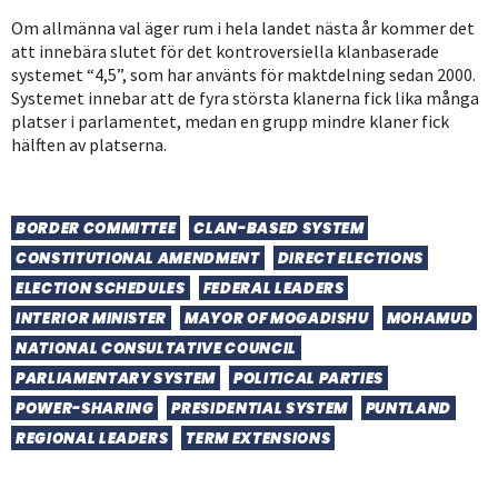
Om allmänna val äger rum i hela landet nästa år kommer det
att innebära slutet för det kontroversiella klanbaserade
systemet “4,5”, som har använts för maktdelning sedan 2000.
Systemet innebar att de fyra största klanerna fick lika många
platser i parlamentet, medan en grupp mindre klaner fick
hälften av platserna.
BORDER COMMITTEE
CLAN-BASED SYSTEM
CONSTITUTIONAL AMENDMENT
DIRECT ELECTIONS
ELECTION SCHEDULES
FEDERAL LEADERS
INTERIOR MINISTER
MAYOR OF MOGADISHU
MOHAMUD
NATIONAL CONSULTATIVE COUNCIL
PARLIAMENTARY SYSTEM
POLITICAL PARTIES
POWER-SHARING
PRESIDENTIAL SYSTEM
PUNTLAND
REGIONAL LEADERS
TERM EXTENSIONS