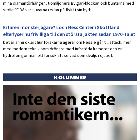
mina diamantörhängen, tiomiljoners Bvlgari-klockan och buntarna med
sedlar?” Då var tjuvarna redan på flykt i sin hyrbil.
Erfaren monsterjägare? Loch Ness Center i Skottland
efterlyser nu frivilliga till den största jakten sedan 1970-talet
Det är ännu oklart hur forskarna agerar om Nessie går till attack, men
med modern teknik som drönare med infraröda kameror och en
hydrofon gör man ett försök att se vad som dväljs i djupet.
KOLUMNER