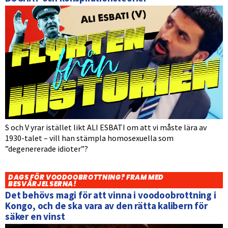
S och V yrar istället likt ALI ESBATI om att vi måste lära av
1930-talet – vill han stämpla homosexuella som
”degenererade idioter”?
DAGS FÖR VOODOOBROTTNING? FRAM MED
BESVÄRJELSERNA!
Det behövs magi för att vinna i voodoobrottning i
Kongo, och de ska vara av den rätta kalibern för
säker en vinst