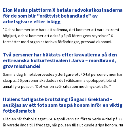
Elon Musks plattform X betalar advokatkostnaderna
för de som blir ”orättvist behandlade” av
arbetsgivare efter inlägg
”Och vi kommer inte bara att stämma, det kommer att vara extremt
högljutt, och vi kommer att också gå på företagens styrelser.” X
fortsätter med organisatoriska förändringar, pressad ekonomi.
Två personer har häktats efter kravallerna på den
eritreanska kulturfestivalen i Järva – mordbrand,
grov misshandel
Samma dag frihetsberövades ytterligare ett 40-tal personer, men har
släppts. 56 personer skadades i det våldsamma upploppet, bland
annat fyra poliser. ”Det var en svår situation med mycket våld.”
Italiens farligaste brottsling fångas i Grekland –
avslöjas av ett foto som tas på honom inför en viktig
fotbollsmatch
Glädjen när fotbollslaget SSC Napoli vann sin första Serie A-titel på 33
år varade ända till i fredags, när polisen till slut kunde gripa honom. Nu