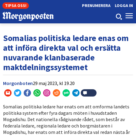
TIPSA OSS!
PRENUMERERA
LOGGA IN
Somalias politiska ledare enas om
att införa direkta val och ersätta
nuvarande klanbaserade
maktdelningssystemet
Morgonboten
29 maj 2023,
kl
19.20
Somalias politiska ledare har enats om att omforma landets
politiska system efter fyra dagars möten i huvudstaden
Mogadishu. Det nationella rådgivande rådet, som består av
federala ledare, regionala ledare och borgmästaren i
Mogadishu, har enats om att införa direkta val redan nästa år