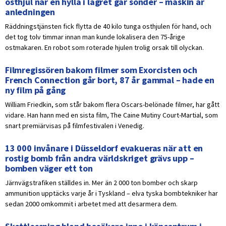
osthjul när en hylla i lagret går sönder – maskin är
anledningen
Räddningstjänsten fick flytta de 40 kilo tunga osthjulen för hand, och
det tog tolv timmar innan man kunde lokalisera den 75-årige
ostmakaren. En robot som roterade hjulen trolig orsak till olyckan.
Filmregissören bakom filmer som Exorcisten och
French Connection går bort, 87 år gammal – hade en
ny film på gång
William Friedkin, som står bakom flera Oscars-belönade filmer, har gått
vidare. Han hann med en sista film, The Caine Mutiny Court-Martial, som
snart premiärvisas på filmfestivalen i Venedig.
13 000 invånare i Düsseldorf evakueras när att en
rostig bomb från andra världskriget grävs upp –
bomben väger ett ton
Järnvägstrafiken ställdes in. Mer än 2 000 ton bomber och skarp
ammunition upptäcks varje år i Tyskland – elva tyska bombtekniker har
sedan 2000 omkommit i arbetet med att desarmera dem.