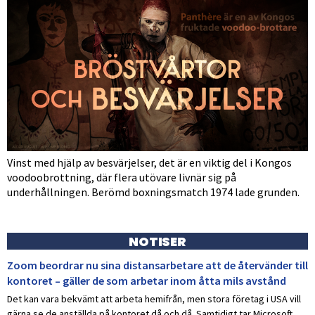
Vinst med hjälp av besvärjelser, det är en viktig del i Kongos
voodoobrottning, där flera utövare livnär sig på
underhållningen. Berömd boxningsmatch 1974 lade grunden.
NOTISER
Zoom beordrar nu sina distansarbetare att de återvänder till
kontoret – gäller de som arbetar inom åtta mils avstånd
Det kan vara bekvämt att arbeta hemifrån, men stora företag i USA vill
gärna se de anställda på kontoret då och då. Samtidigt tar Microsoft