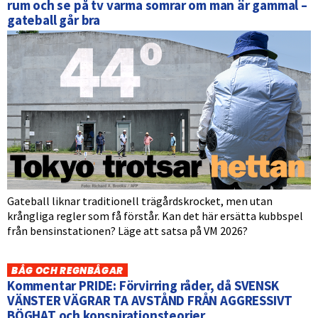
rum och se på tv varma somrar om man är gammal –
gateball går bra
Gateball liknar traditionell trägårdskrocket, men utan
krångliga regler som få förstår. Kan det här ersätta kubbspel
från bensinstationen? Läge att satsa på VM 2026?
BÅG OCH REGNBÅGAR
Kommentar PRIDE: Förvirring råder, då SVENSK
VÄNSTER VÄGRAR TA AVSTÅND FRÅN AGGRESSIVT
BÖGHAT och konspirationsteorier