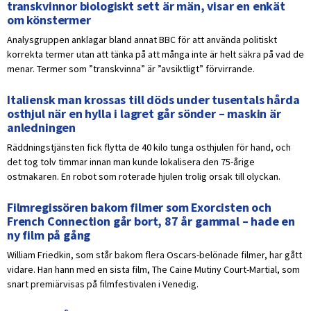
transkvinnor biologiskt sett är män, visar en enkät
om könstermer
Analysgruppen anklagar bland annat BBC för att använda politiskt
korrekta termer utan att tänka på att många inte är helt säkra på vad de
menar. Termer som ”transkvinna” är ”avsiktligt” förvirrande.
Italiensk man krossas till döds under tusentals hårda
osthjul när en hylla i lagret går sönder – maskin är
anledningen
Räddningstjänsten fick flytta de 40 kilo tunga osthjulen för hand, och
det tog tolv timmar innan man kunde lokalisera den 75-årige
ostmakaren. En robot som roterade hjulen trolig orsak till olyckan.
Filmregissören bakom filmer som Exorcisten och
French Connection går bort, 87 år gammal – hade en
ny film på gång
William Friedkin, som står bakom flera Oscars-belönade filmer, har gått
vidare. Han hann med en sista film, The Caine Mutiny Court-Martial, som
snart premiärvisas på filmfestivalen i Venedig.