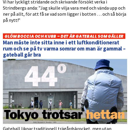
Vi har lyckligt stridande och skrivande försökt verka i
Strindbergs anda: ”Jag skulle vilja vara med och vända upp och
ner på allt, för att få se vad som ligger i botten … och så börja
på nytt!”
GLÖM BOCCIA OCH KUBB – DET ÄR GATEBALL SOM GÄLLER
Man måste inte sitta inne i ett luftkonditionerat
rum och se på tv varma somrar om man är gammal –
gateball går bra
Gateball liknar traditionell trägårdskrocket, men utan