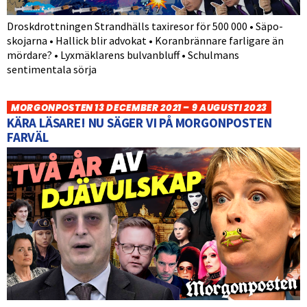
Droskdrottningen Strandhälls taxiresor för 500 000 • Säpo-
skojarna • Hallick blir advokat • Koranbrännare farligare än
mördare? • Lyxmäklarens bulvanbluff • Schulmans
sentimentala sörja
MORGONPOSTEN 13 DECEMBER 2021 – 9 AUGUSTI 2023
KÄRA LÄSARE! NU SÄGER VI PÅ MORGONPOSTEN
FARVÄL