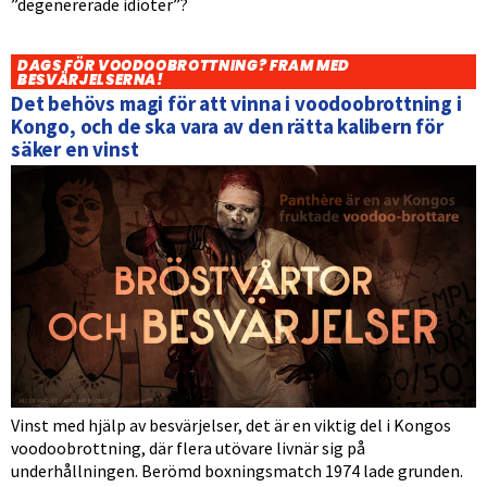
”degenererade idioter”?
DAGS FÖR VOODOOBROTTNING? FRAM MED
BESVÄRJELSERNA!
Det behövs magi för att vinna i voodoobrottning i
Kongo, och de ska vara av den rätta kalibern för
säker en vinst
Vinst med hjälp av besvärjelser, det är en viktig del i Kongos
voodoobrottning, där flera utövare livnär sig på
underhållningen. Berömd boxningsmatch 1974 lade grunden.