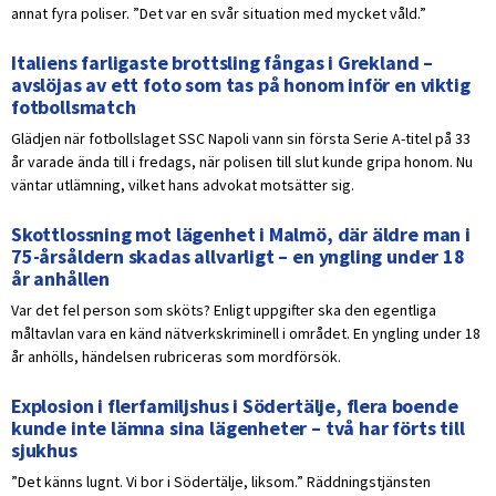
annat fyra poliser. ”Det var en svår situation med mycket våld.”
Italiens farligaste brottsling fångas i Grekland –
avslöjas av ett foto som tas på honom inför en viktig
fotbollsmatch
Glädjen när fotbollslaget SSC Napoli vann sin första Serie A-titel på 33
år varade ända till i fredags, när polisen till slut kunde gripa honom. Nu
väntar utlämning, vilket hans advokat motsätter sig.
Skottlossning mot lägenhet i Malmö, där äldre man i
75-årsåldern skadas allvarligt – en yngling under 18
år anhållen
Var det fel person som sköts? Enligt uppgifter ska den egentliga
måltavlan vara en känd nätverkskriminell i området. En yngling under 18
år anhölls, händelsen rubriceras som mordförsök.
Explosion i flerfamiljshus i Södertälje, flera boende
kunde inte lämna sina lägenheter – två har förts till
sjukhus
”Det känns lugnt. Vi bor i Södertälje, liksom.” Räddningstjänsten