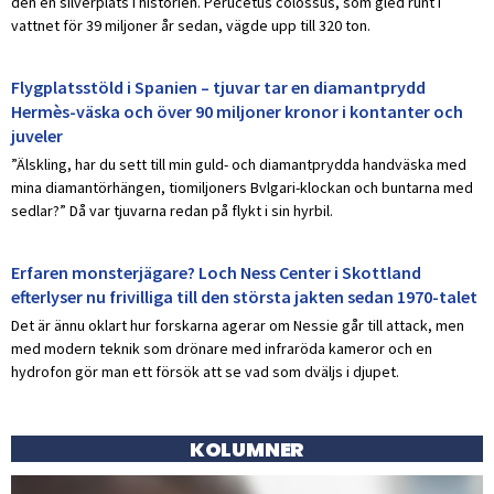
den en silverplats i historien. Perucetus colossus, som gled runt i
vattnet för 39 miljoner år sedan, vägde upp till 320 ton.
Flygplatsstöld i Spanien – tjuvar tar en diamantprydd
Hermès-väska och över 90 miljoner kronor i kontanter och
juveler
”Älskling, har du sett till min guld- och diamantprydda handväska med
mina diamantörhängen, tiomiljoners Bvlgari-klockan och buntarna med
sedlar?” Då var tjuvarna redan på flykt i sin hyrbil.
Erfaren monsterjägare? Loch Ness Center i Skottland
efterlyser nu frivilliga till den största jakten sedan 1970-talet
Det är ännu oklart hur forskarna agerar om Nessie går till attack, men
med modern teknik som drönare med infraröda kameror och en
hydrofon gör man ett försök att se vad som dväljs i djupet.
KOLUMNER