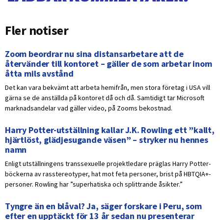
Fler notiser
Zoom beordrar nu sina distansarbetare att de
återvänder till kontoret – gäller de som arbetar inom
åtta mils avstånd
Det kan vara bekvämt att arbeta hemifrån, men stora företag i USA vill
gärna se de anställda på kontoret då och då. Samtidigt tar Microsoft
marknadsandelar vad gäller video, på Zooms bekostnad.
Harry Potter-utställning kallar J.K. Rowling ett ”kallt,
hjärtlöst, glädjesugande väsen” – stryker nu hennes
namn
Enligt utställningens transsexuelle projektledare präglas Harry Potter-
böckerna av rasstereotyper, hat mot feta personer, brist på HBTQIA+-
personer. Rowling har ”superhatiska och splittrande åsikter.”
Tyngre än en blåval? Ja, säger forskare i Peru, som
efter en upptäckt för 13 år sedan nu presenterar