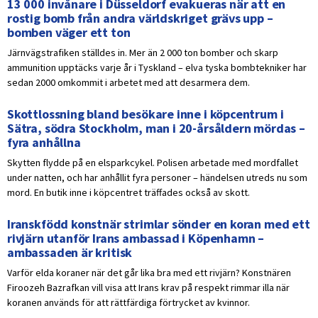
13 000 invånare i Düsseldorf evakueras när att en
rostig bomb från andra världskriget grävs upp –
bomben väger ett ton
Järnvägstrafiken ställdes in. Mer än 2 000 ton bomber och skarp
ammunition upptäcks varje år i Tyskland – elva tyska bombtekniker har
sedan 2000 omkommit i arbetet med att desarmera dem.
Skottlossning bland besökare inne i köpcentrum i
Sätra, södra Stockholm, man i 20-årsåldern mördas –
fyra anhållna
Skytten flydde på en elsparkcykel. Polisen arbetade med mordfallet
under natten, och har anhållit fyra personer – händelsen utreds nu som
mord. En butik inne i köpcentret träffades också av skott.
Iranskfödd konstnär strimlar sönder en koran med ett
rivjärn utanför Irans ambassad i Köpenhamn –
ambassaden är kritisk
Varför elda koraner när det går lika bra med ett rivjärn? Konstnären
Firoozeh Bazrafkan vill visa att Irans krav på respekt rimmar illa när
koranen används för att rättfärdiga förtrycket av kvinnor.