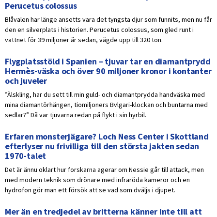
Perucetus colossus
Blåvalen har länge ansetts vara det tyngsta djur som funnits, men nu får
den en silverplats i historien. Perucetus colossus, som gled runt i
vattnet för 39 miljoner år sedan, vägde upp till 320 ton.
Flygplatsstöld i Spanien – tjuvar tar en diamantprydd
Hermès-väska och över 90 miljoner kronor i kontanter
och juveler
”Älskling, har du sett till min guld- och diamantprydda handväska med
mina diamantörhängen, tiomiljoners Bvlgari-klockan och buntarna med
sedlar?” Då var tjuvarna redan på flykt i sin hyrbil.
Erfaren monsterjägare? Loch Ness Center i Skottland
efterlyser nu frivilliga till den största jakten sedan
1970-talet
Det är ännu oklart hur forskarna agerar om Nessie går till attack, men
med modern teknik som drönare med infraröda kameror och en
hydrofon gör man ett försök att se vad som dväljs i djupet.
Mer än en tredjedel av britterna känner inte till att