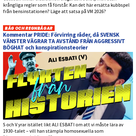
krångliga regler som få förstår. Kan det här ersätta kubbspel
från bensinstationen? Läge att satsa på VM 2026?
BÅG OCH REGNBÅGAR
Kommentar PRIDE: Förvirring råder, då SVENSK
VÄNSTER VÄGRAR TA AVSTÅND FRÅN AGGRESSIVT
BÖGHAT och konspirationsteorier
S och V yrar istället likt ALI ESBATI om att vi måste lära av
1930-talet – vill han stämpla homosexuella som