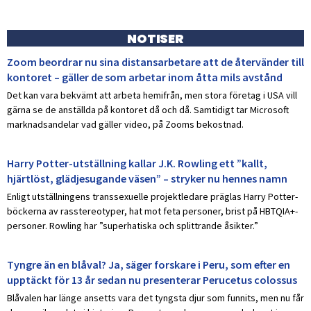
NOTISER
Zoom beordrar nu sina distansarbetare att de återvänder till
kontoret – gäller de som arbetar inom åtta mils avstånd
Det kan vara bekvämt att arbeta hemifrån, men stora företag i USA vill
gärna se de anställda på kontoret då och då. Samtidigt tar Microsoft
marknadsandelar vad gäller video, på Zooms bekostnad.
Harry Potter-utställning kallar J.K. Rowling ett ”kallt,
hjärtlöst, glädjesugande väsen” – stryker nu hennes namn
Enligt utställningens transsexuelle projektledare präglas Harry Potter-
böckerna av rasstereotyper, hat mot feta personer, brist på HBTQIA+-
personer. Rowling har ”superhatiska och splittrande åsikter.”
Tyngre än en blåval? Ja, säger forskare i Peru, som efter en
upptäckt för 13 år sedan nu presenterar Perucetus colossus
Blåvalen har länge ansetts vara det tyngsta djur som funnits, men nu får