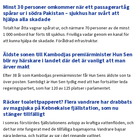
Minst 30 personer omkommer när ett passagerartåg
spårar ur i södra Pakistan – sjukhus har svårt att
hjälpa alla skadade
Totalt har åtta vagnar spårat ur, och närmare 70 personer av de minst
1 000 ombord har förts till sjukhus. Frivilliga vadar genom en kanal för
att kunna hjälpa de skadade. Föråldrad infrastruktur.
Äldste sonen till Kambodjas premiärminister Hun Sen
blir ny härskare i landet där det är vanligt att man
ärver makt
Efter 38 år som Kambodjas premiärminister får Hun Sens äldste son ta
över posten. Samtidigt är Hun Sen tydlig med att han fortsätter leda
regeringspartiet, som har 120 av 125 platser i parlamentet.
Räcker toalettpapperet? Flera vandrare har drabbats
av magsjuka på Kebnekaise fjällstation, som nu
stänger tillfälligt
I somras förstördes fjällstationens avlopp av kraftiga vattenflöden, och
det har inte fungerat med de tillfälliga bajamajorna. Vandrare bajsar
nära lederna, och tvättar av sig i det rinnande vattnet.