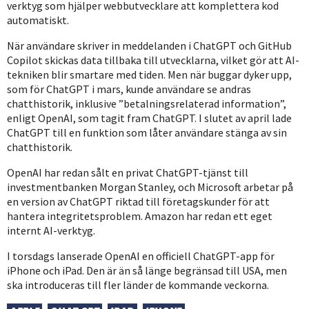
verktyg som hjälper webbutvecklare att komplettera kod
automatiskt.
När användare skriver in meddelanden i ChatGPT och GitHub
Copilot skickas data tillbaka till utvecklarna, vilket gör att AI-
tekniken blir smartare med tiden. Men när buggar dyker upp,
som för ChatGPT i mars, kunde användare se andras
chatthistorik, inklusive ”betalningsrelaterad information”,
enligt OpenAI, som tagit fram ChatGPT. I slutet av april lade
ChatGPT till en funktion som låter användare stänga av sin
chatthistorik.
OpenAI har redan sålt en privat ChatGPT-tjänst till
investmentbanken Morgan Stanley, och Microsoft arbetar på
en version av ChatGPT riktad till företagskunder för att
hantera integritetsproblem. Amazon har redan ett eget
internt AI-verktyg.
I torsdags lanserade OpenAI en officiell ChatGPT-app för
iPhone och iPad. Den är än så länge begränsad till USA, men
ska introduceras till fler länder de kommande veckorna.