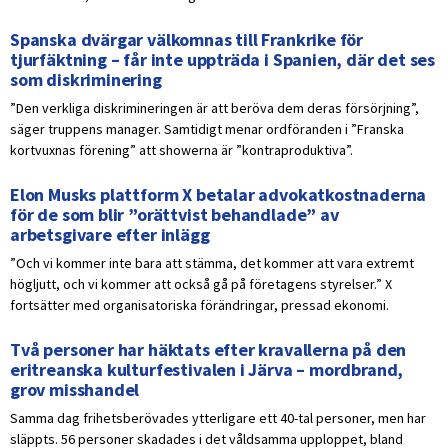
Spanska dvärgar välkomnas till Frankrike för
tjurfäktning – får inte uppträda i Spanien, där det ses
som diskriminering
”Den verkliga diskrimineringen är att beröva dem deras försörjning”,
säger truppens manager. Samtidigt menar ordföranden i ”Franska
kortvuxnas förening” att showerna är ”kontraproduktiva”.
Elon Musks plattform X betalar advokatkostnaderna
för de som blir ”orättvist behandlade” av
arbetsgivare efter inlägg
”Och vi kommer inte bara att stämma, det kommer att vara extremt
högljutt, och vi kommer att också gå på företagens styrelser.” X
fortsätter med organisatoriska förändringar, pressad ekonomi.
Två personer har häktats efter kravallerna på den
eritreanska kulturfestivalen i Järva – mordbrand,
grov misshandel
Samma dag frihetsberövades ytterligare ett 40-tal personer, men har
släppts. 56 personer skadades i det våldsamma upploppet, bland