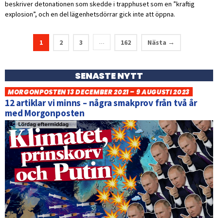
beskriver detonationen som skedde i trapphuset som en ”kraftig
explosion”, och en del lägenhetsdörrar gick inte att öppna.
1
2
3
162
Nästa →
…
SENASTE NYTT
MORGONPOSTEN 13 DECEMBER 2021 – 9 AUGUSTI 2023
12 artiklar vi minns – några smakprov från två år
med Morgonposten