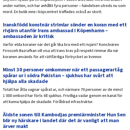
under natten, och har anhållit fyra personer – händelsen utreds nu som
mord. En butik inne i köpcentret träffades också av skott.
Iranskfödd konstnär strimlar sönder en koran med ett
rivjärn utanför Irans ambassad i Köpenhamn –
ambassaden är kritisk
Varför elda koraner när det går lika bra med ett rivjärn? Konstnären
Firoozeh Bazrafkan vill visa att Irans krav på respekt rimmar illa när
koranen används för att rättfärdiga förtrycket av kvinnor.
Minst 30 personer omkommer när ett passagerartåg
spårar ur i södra Pakistan – sjukhus har svårt att
hjälpa alla skadade
Totalt har åtta vagnar spårat ur, och närmare 70 personer av de minst
1 000 ombord har förts till sjukhus. Frivilliga vadar genom en kanal för
att kunna hjälpa de skadade. Föråldrad infrastruktur.
Äldste sonen till Kambodjas premiärminister Hun Sen
blir ny härskare i landet där det är vanligt att man
ärver makt