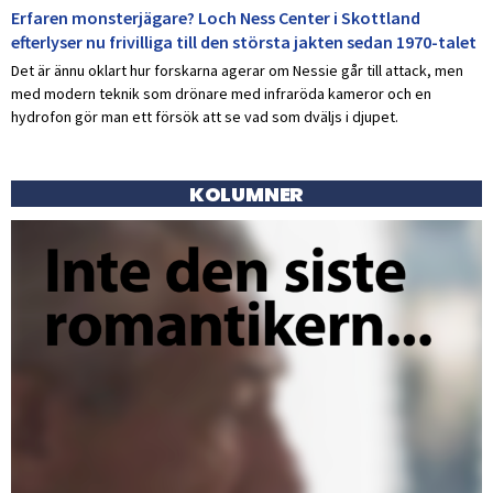
Erfaren monsterjägare? Loch Ness Center i Skottland
efterlyser nu frivilliga till den största jakten sedan 1970-talet
Det är ännu oklart hur forskarna agerar om Nessie går till attack, men
med modern teknik som drönare med infraröda kameror och en
hydrofon gör man ett försök att se vad som dväljs i djupet.
KOLUMNER