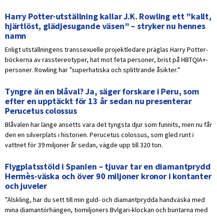
Harry Potter-utställning kallar J.K. Rowling ett ”kallt,
hjärtlöst, glädjesugande väsen” – stryker nu hennes
namn
Enligt utställningens transsexuelle projektledare präglas Harry Potter-
böckerna av rasstereotyper, hat mot feta personer, brist på HBTQIA+-
personer. Rowling har ”superhatiska och splittrande åsikter.”
Tyngre än en blåval? Ja, säger forskare i Peru, som
efter en upptäckt för 13 år sedan nu presenterar
Perucetus colossus
Blåvalen har länge ansetts vara det tyngsta djur som funnits, men nu får
den en silverplats i historien. Perucetus colossus, som gled runt i
vattnet för 39 miljoner år sedan, vägde upp till 320 ton.
Flygplatsstöld i Spanien – tjuvar tar en diamantprydd
Hermès-väska och över 90 miljoner kronor i kontanter
och juveler
”Älskling, har du sett till min guld- och diamantprydda handväska med
mina diamantörhängen, tiomiljoners Bvlgari-klockan och buntarna med