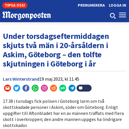
TIPSA OSS!
PRENUMERERA
LOGGA IN
Under torsdagseftermiddagen
skjuts två män i 20-årsåldern i
Askim, Göteborg – den tolfte
skjutningen i Göteborg i år
Lars Winterstrand
19 maj 2023,
kl
11.45
17.38 i torsdags fick polisen i Göteborg larm om två
skottskadade personer i Askim, söder om Göteborg. Enligt
uppgifter till Aftonbladet har en av männen träffats med flera
skott i överkroppen; den andre mannen uppges ha lindrigare
skottskador.