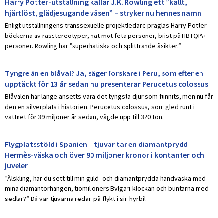
Harry Potter-utställning kallar J.K. Rowling ett ”kallt,
hjärtlöst, glädjesugande väsen” – stryker nu hennes namn
Enligt utställningens transsexuelle projektledare präglas Harry Potter-
böckerna av rasstereotyper, hat mot feta personer, brist på HBTQIA+-
personer. Rowling har ”superhatiska och splittrande åsikter.”
Tyngre än en blåval? Ja, säger forskare i Peru, som efter en
upptäckt för 13 år sedan nu presenterar Perucetus colossus
Blåvalen har länge ansetts vara det tyngsta djur som funnits, men nu får
den en silverplats i historien. Perucetus colossus, som gled runt i
vattnet för 39 miljoner år sedan, vägde upp till 320 ton.
Flygplatsstöld i Spanien – tjuvar tar en diamantprydd
Hermès-väska och över 90 miljoner kronor i kontanter och
juveler
”Älskling, har du sett till min guld- och diamantprydda handväska med
mina diamantörhängen, tiomiljoners Bvlgari-klockan och buntarna med
sedlar?” Då var tjuvarna redan på flykt i sin hyrbil.