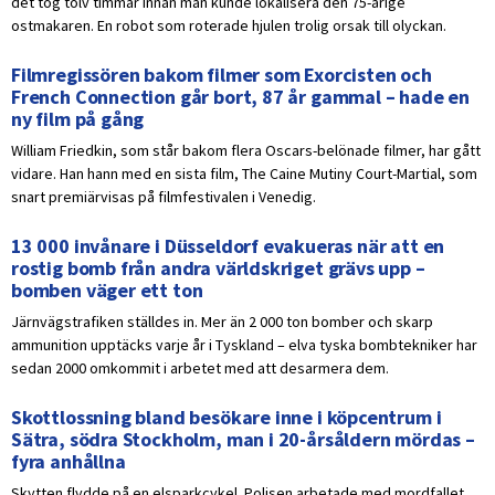
det tog tolv timmar innan man kunde lokalisera den 75-årige
ostmakaren. En robot som roterade hjulen trolig orsak till olyckan.
Filmregissören bakom filmer som Exorcisten och
French Connection går bort, 87 år gammal – hade en
ny film på gång
William Friedkin, som står bakom flera Oscars-belönade filmer, har gått
vidare. Han hann med en sista film, The Caine Mutiny Court-Martial, som
snart premiärvisas på filmfestivalen i Venedig.
13 000 invånare i Düsseldorf evakueras när att en
rostig bomb från andra världskriget grävs upp –
bomben väger ett ton
Järnvägstrafiken ställdes in. Mer än 2 000 ton bomber och skarp
ammunition upptäcks varje år i Tyskland – elva tyska bombtekniker har
sedan 2000 omkommit i arbetet med att desarmera dem.
Skottlossning bland besökare inne i köpcentrum i
Sätra, södra Stockholm, man i 20-årsåldern mördas –
fyra anhållna
Skytten flydde på en elsparkcykel. Polisen arbetade med mordfallet