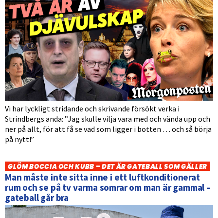
Vi har lyckligt stridande och skrivande försökt verka i
Strindbergs anda: ”Jag skulle vilja vara med och vända upp och
ner på allt, för att få se vad som ligger i botten … och så börja
på nytt!”
GLÖM BOCCIA OCH KUBB – DET ÄR GATEBALL SOM GÄLLER
Man måste inte sitta inne i ett luftkonditionerat
rum och se på tv varma somrar om man är gammal –
gateball går bra