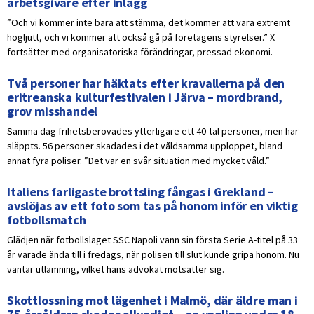
arbetsgivare efter inlägg
”Och vi kommer inte bara att stämma, det kommer att vara extremt
högljutt, och vi kommer att också gå på företagens styrelser.” X
fortsätter med organisatoriska förändringar, pressad ekonomi.
Två personer har häktats efter kravallerna på den
eritreanska kulturfestivalen i Järva – mordbrand,
grov misshandel
Samma dag frihetsberövades ytterligare ett 40-tal personer, men har
släppts. 56 personer skadades i det våldsamma upploppet, bland
annat fyra poliser. ”Det var en svår situation med mycket våld.”
Italiens farligaste brottsling fångas i Grekland –
avslöjas av ett foto som tas på honom inför en viktig
fotbollsmatch
Glädjen när fotbollslaget SSC Napoli vann sin första Serie A-titel på 33
år varade ända till i fredags, när polisen till slut kunde gripa honom. Nu
väntar utlämning, vilket hans advokat motsätter sig.
Skottlossning mot lägenhet i Malmö, där äldre man i