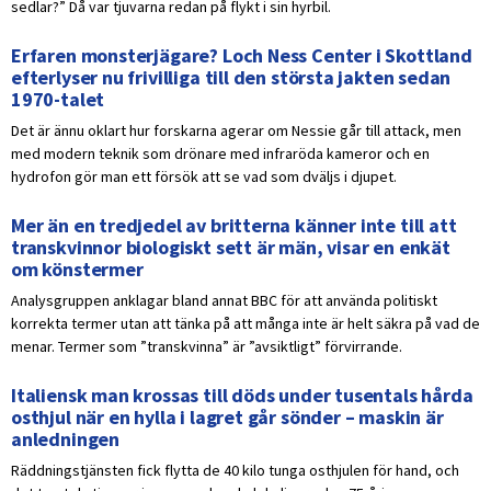
sedlar?” Då var tjuvarna redan på flykt i sin hyrbil.
Erfaren monsterjägare? Loch Ness Center i Skottland
efterlyser nu frivilliga till den största jakten sedan
1970-talet
Det är ännu oklart hur forskarna agerar om Nessie går till attack, men
med modern teknik som drönare med infraröda kameror och en
hydrofon gör man ett försök att se vad som dväljs i djupet.
Mer än en tredjedel av britterna känner inte till att
transkvinnor biologiskt sett är män, visar en enkät
om könstermer
Analysgruppen anklagar bland annat BBC för att använda politiskt
korrekta termer utan att tänka på att många inte är helt säkra på vad de
menar. Termer som ”transkvinna” är ”avsiktligt” förvirrande.
Italiensk man krossas till döds under tusentals hårda
osthjul när en hylla i lagret går sönder – maskin är
anledningen
Räddningstjänsten fick flytta de 40 kilo tunga osthjulen för hand, och