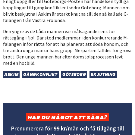
Enligt uppgifter till Göteborgs-Posten har händelsen tydliga
kopplingar till gängkonflikter i södra Göteborg. Männen som
blivit beskjutna i Askim är starkt knutna till den så kallade G-
falangen från Västra Frölunda.
Den yngre av de båda männen var målsägande i en stor
rättegång i fjol. Där stod medlemmar i den konkurrerande M-
falangen inför rätta för att ha planerat att döda honom, och
tre andra unga män ur hans grupp. Merparten fälldes för grova
brott. Den unge mannen har efter domstolsprocessen levt
med en hotbild.
ASKIM
GÄNGKONFLIKT
GÖTEBORG
SKJUTNING
HAR DU NÅGOT ATT SÄGA?
Prenumerera för 99 kr/mån och få tillgång till