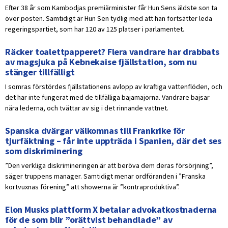
Efter 38 år som Kambodjas premiärminister får Hun Sens äldste son ta
över posten. Samtidigt är Hun Sen tydlig med att han fortsätter leda
regeringspartiet, som har 120 av 125 platser i parlamentet.
Räcker toalettpapperet? Flera vandrare har drabbats
av magsjuka på Kebnekaise fjällstation, som nu
stänger tillfälligt
I somras förstördes fjällstationens avlopp av kraftiga vattenflöden, och
det har inte fungerat med de tillfälliga bajamajorna. Vandrare bajsar
nära lederna, och tvättar av sig i det rinnande vattnet.
Spanska dvärgar välkomnas till Frankrike för
tjurfäktning – får inte uppträda i Spanien, där det ses
som diskriminering
”Den verkliga diskrimineringen är att beröva dem deras försörjning”,
säger truppens manager. Samtidigt menar ordföranden i ”Franska
kortvuxnas förening” att showerna är ”kontraproduktiva”.
Elon Musks plattform X betalar advokatkostnaderna
för de som blir ”orättvist behandlade” av