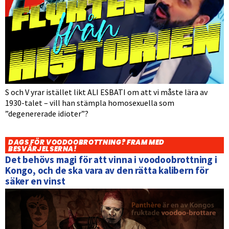
S och V yrar istället likt ALI ESBATI om att vi måste lära av
1930-talet – vill han stämpla homosexuella som
”degenererade idioter”?
DAGS FÖR VOODOOBROTTNING? FRAM MED
BESVÄRJELSERNA!
Det behövs magi för att vinna i voodoobrottning i
Kongo, och de ska vara av den rätta kalibern för
säker en vinst