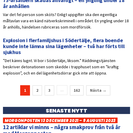
75-årsåldern skadas allvarligt – en yngling under 18
år anhållen
Var det fel person som sköts? Enligt uppgifter ska den egentliga
måltavlan vara en känd nätverkskriminell i området. En yngling under 18
år anhölls, händelsen rubriceras som mordförsök.
Explosion i flerfamiljshus i Södertälje, flera boende
kunde inte lämna sina lägenheter – två har förts till
sjukhus
”Det känns lugnt. Vi bor i Södertälje, liksom.” Räddningstjänsten
beskriver detonationen som skedde i trapphuset som en ”kraftig
explosion”, och en del lägenhetsdörrar gick inte att öppna.
1
2
3
162
Nästa →
…
SENASTE NYTT
MORGONPOSTEN 13 DECEMBER 2021 – 9 AUGUSTI 2023
12 artiklar vi minns – några smakprov från två år