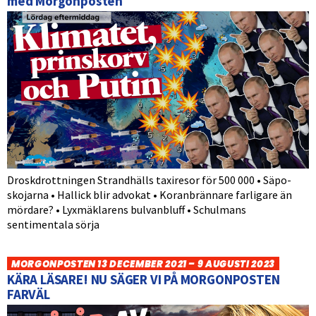
med Morgonposten
Droskdrottningen Strandhälls taxiresor för 500 000 • Säpo-
skojarna • Hallick blir advokat • Koranbrännare farligare än
mördare? • Lyxmäklarens bulvanbluff • Schulmans
sentimentala sörja
MORGONPOSTEN 13 DECEMBER 2021 – 9 AUGUSTI 2023
KÄRA LÄSARE! NU SÄGER VI PÅ MORGONPOSTEN
FARVÄL