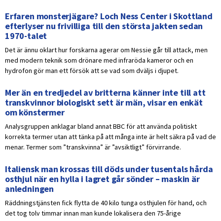
Erfaren monsterjägare? Loch Ness Center i Skottland
efterlyser nu frivilliga till den största jakten sedan
1970-talet
Det är ännu oklart hur forskarna agerar om Nessie går till attack, men
med modern teknik som drönare med infraröda kameror och en
hydrofon gör man ett försök att se vad som dväljs i djupet.
Mer än en tredjedel av britterna känner inte till att
transkvinnor biologiskt sett är män, visar en enkät
om könstermer
Analysgruppen anklagar bland annat BBC för att använda politiskt
korrekta termer utan att tänka på att många inte är helt säkra på vad de
menar. Termer som ”transkvinna” är ”avsiktligt” förvirrande.
Italiensk man krossas till döds under tusentals hårda
osthjul när en hylla i lagret går sönder – maskin är
anledningen
Räddningstjänsten fick flytta de 40 kilo tunga osthjulen för hand, och
det tog tolv timmar innan man kunde lokalisera den 75-årige