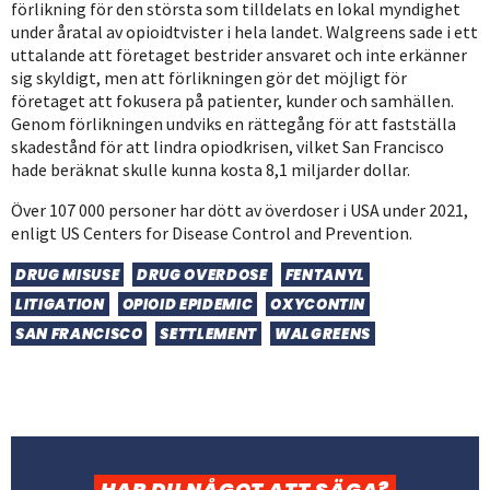
förlikning för den största som tilldelats en lokal myndighet
under åratal av opioidtvister i hela landet. Walgreens sade i ett
uttalande att företaget bestrider ansvaret och inte erkänner
sig skyldigt, men att förlikningen gör det möjligt för
företaget att fokusera på patienter, kunder och samhällen.
Genom förlikningen undviks en rättegång för att fastställa
skadestånd för att lindra opiodkrisen, vilket San Francisco
hade beräknat skulle kunna kosta 8,1 miljarder dollar.
Över 107 000 personer har dött av överdoser i USA under 2021,
enligt US Centers for Disease Control and Prevention.
DRUG MISUSE
DRUG OVERDOSE
FENTANYL
LITIGATION
OPIOID EPIDEMIC
OXYCONTIN
SAN FRANCISCO
SETTLEMENT
WALGREENS
HAR DU NÅGOT ATT SÄGA?