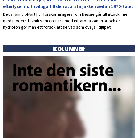
efterlyser nu frivilliga till den största jakten sedan 1970-talet
Det är ännu oklart hur forskarna agerar om Nessie går till attack, men
med modern teknik som drönare med infraröda kameror och en
hydrofon gör man ett försök att se vad som dväljs i djupet.
KOLUMNER