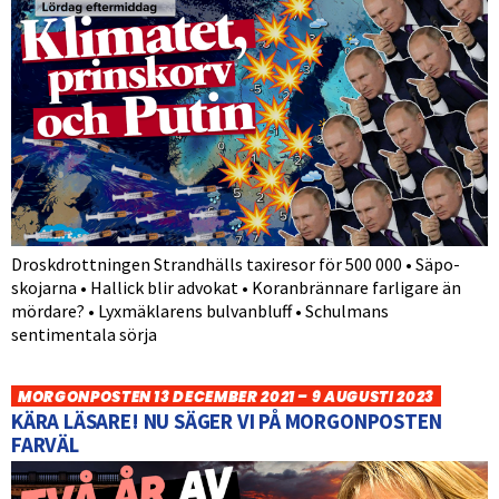
Droskdrottningen Strandhälls taxiresor för 500 000 • Säpo-
skojarna • Hallick blir advokat • Koranbrännare farligare än
mördare? • Lyxmäklarens bulvanbluff • Schulmans
sentimentala sörja
MORGONPOSTEN 13 DECEMBER 2021 – 9 AUGUSTI 2023
KÄRA LÄSARE! NU SÄGER VI PÅ MORGONPOSTEN
FARVÄL