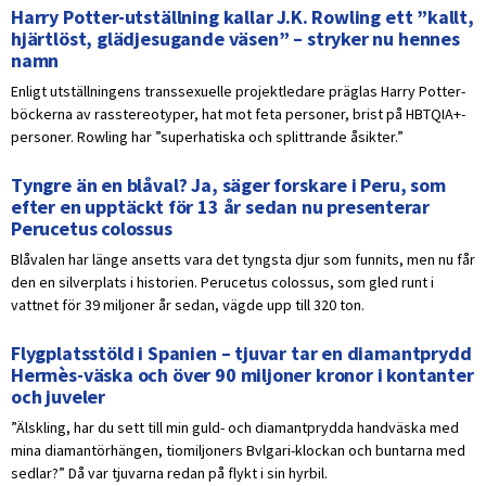
Harry Potter-utställning kallar J.K. Rowling ett ”kallt,
hjärtlöst, glädjesugande väsen” – stryker nu hennes
namn
Enligt utställningens transsexuelle projektledare präglas Harry Potter-
böckerna av rasstereotyper, hat mot feta personer, brist på HBTQIA+-
personer. Rowling har ”superhatiska och splittrande åsikter.”
Tyngre än en blåval? Ja, säger forskare i Peru, som
efter en upptäckt för 13 år sedan nu presenterar
Perucetus colossus
Blåvalen har länge ansetts vara det tyngsta djur som funnits, men nu får
den en silverplats i historien. Perucetus colossus, som gled runt i
vattnet för 39 miljoner år sedan, vägde upp till 320 ton.
Flygplatsstöld i Spanien – tjuvar tar en diamantprydd
Hermès-väska och över 90 miljoner kronor i kontanter
och juveler
”Älskling, har du sett till min guld- och diamantprydda handväska med
mina diamantörhängen, tiomiljoners Bvlgari-klockan och buntarna med
sedlar?” Då var tjuvarna redan på flykt i sin hyrbil.