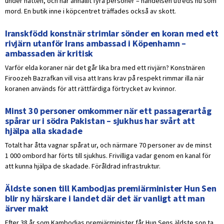
under natten, och har anhållit fyra personer – händelsen utreds nu som
mord. En butik inne i köpcentret träffades också av skott.
Iranskfödd konstnär strimlar sönder en koran med ett
rivjärn utanför Irans ambassad i Köpenhamn –
ambassaden är kritisk
Varför elda koraner när det går lika bra med ett rivjärn? Konstnären
Firoozeh Bazrafkan vill visa att Irans krav på respekt rimmar illa när
koranen används för att rättfärdiga förtrycket av kvinnor.
Minst 30 personer omkommer när ett passagerartåg
spårar ur i södra Pakistan – sjukhus har svårt att
hjälpa alla skadade
Totalt har åtta vagnar spårat ur, och närmare 70 personer av de minst
1 000 ombord har förts till sjukhus. Frivilliga vadar genom en kanal för
att kunna hjälpa de skadade. Föråldrad infrastruktur.
Äldste sonen till Kambodjas premiärminister Hun Sen
blir ny härskare i landet där det är vanligt att man
ärver makt
Efter 38 år som Kambodjas premiärminister får Hun Sens äldste son ta