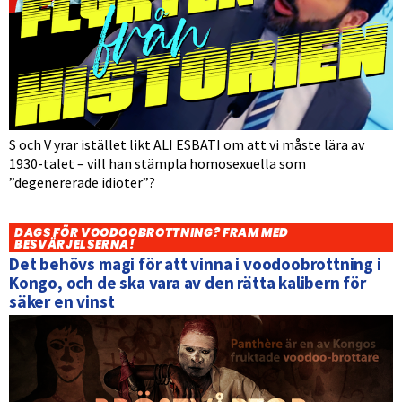
S och V yrar istället likt ALI ESBATI om att vi måste lära av
1930-talet – vill han stämpla homosexuella som
”degenererade idioter”?
DAGS FÖR VOODOOBROTTNING? FRAM MED
BESVÄRJELSERNA!
Det behövs magi för att vinna i voodoobrottning i
Kongo, och de ska vara av den rätta kalibern för
säker en vinst