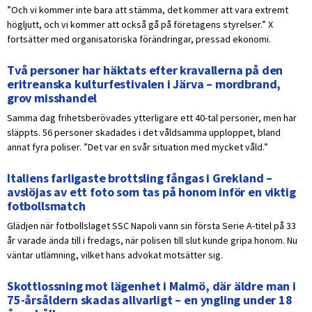
”Och vi kommer inte bara att stämma, det kommer att vara extremt
högljutt, och vi kommer att också gå på företagens styrelser.” X
fortsätter med organisatoriska förändringar, pressad ekonomi.
Två personer har häktats efter kravallerna på den
eritreanska kulturfestivalen i Järva – mordbrand,
grov misshandel
Samma dag frihetsberövades ytterligare ett 40-tal personer, men har
släppts. 56 personer skadades i det våldsamma upploppet, bland
annat fyra poliser. ”Det var en svår situation med mycket våld.”
Italiens farligaste brottsling fångas i Grekland –
avslöjas av ett foto som tas på honom inför en viktig
fotbollsmatch
Glädjen när fotbollslaget SSC Napoli vann sin första Serie A-titel på 33
år varade ända till i fredags, när polisen till slut kunde gripa honom. Nu
väntar utlämning, vilket hans advokat motsätter sig.
Skottlossning mot lägenhet i Malmö, där äldre man i
75-årsåldern skadas allvarligt – en yngling under 18