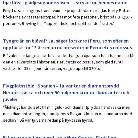
hjärtlöst, glädjesugande väsen” – stryker nu hennes namn
Enligt utställningens transsexuelle projektledare präglas Harry Potter-
böckerna av rasstereotyper, hat mot feta personer, brist på HBTQIA+-
personer. Rowling har ”superhatiska och splittrande åsikter.”
Tyngre än en blåval? Ja, säger forskare i Peru, som efter en
upptäckt för 13 år sedan nu presenterar Perucetus colossus
Blåvalen har länge ansetts vara det tyngsta djur som funnits, men nu får
den en silverplats i historien. Perucetus colossus, som gled runt i
vattnet för 39 miljoner år sedan, vägde upp till 320 ton.
Flygplatsstöld i Spanien – tjuvar tar en diamantprydd
Hermès-väska och över 90 miljoner kronor i kontanter och
juveler
”Älskling, har du sett till min guld- och diamantprydda handväska med
mina diamantörhängen, tiomiljoners Bvlgari-klockan och buntarna med
sedlar?” Då var tjuvarna redan på flykt i sin hyrbil.
Erfaren monsterjägare? Loch Ness Center i Skottland