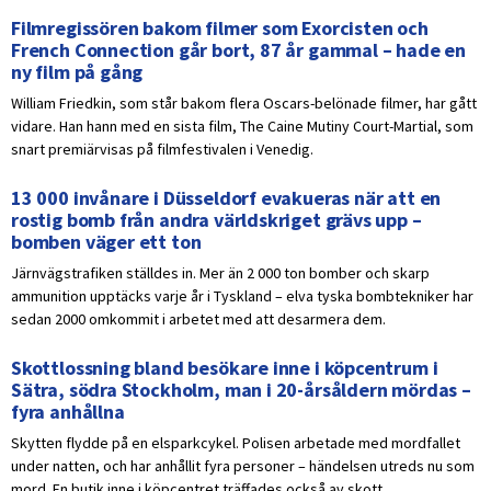
Filmregissören bakom filmer som Exorcisten och
French Connection går bort, 87 år gammal – hade en
ny film på gång
William Friedkin, som står bakom flera Oscars-belönade filmer, har gått
vidare. Han hann med en sista film, The Caine Mutiny Court-Martial, som
snart premiärvisas på filmfestivalen i Venedig.
13 000 invånare i Düsseldorf evakueras när att en
rostig bomb från andra världskriget grävs upp –
bomben väger ett ton
Järnvägstrafiken ställdes in. Mer än 2 000 ton bomber och skarp
ammunition upptäcks varje år i Tyskland – elva tyska bombtekniker har
sedan 2000 omkommit i arbetet med att desarmera dem.
Skottlossning bland besökare inne i köpcentrum i
Sätra, södra Stockholm, man i 20-årsåldern mördas –
fyra anhållna
Skytten flydde på en elsparkcykel. Polisen arbetade med mordfallet
under natten, och har anhållit fyra personer – händelsen utreds nu som
mord. En butik inne i köpcentret träffades också av skott.