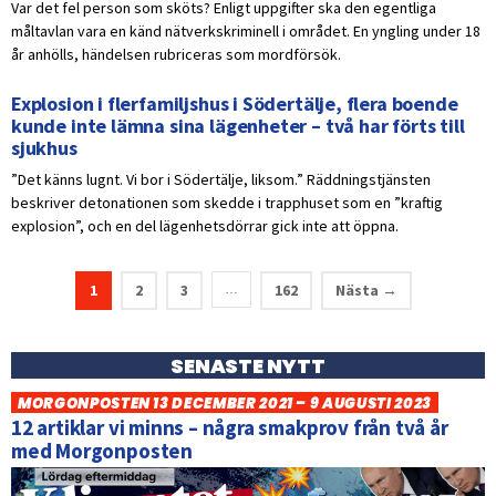
Var det fel person som sköts? Enligt uppgifter ska den egentliga
måltavlan vara en känd nätverkskriminell i området. En yngling under 18
år anhölls, händelsen rubriceras som mordförsök.
Explosion i flerfamiljshus i Södertälje, flera boende
kunde inte lämna sina lägenheter – två har förts till
sjukhus
”Det känns lugnt. Vi bor i Södertälje, liksom.” Räddningstjänsten
beskriver detonationen som skedde i trapphuset som en ”kraftig
explosion”, och en del lägenhetsdörrar gick inte att öppna.
1
2
3
162
Nästa →
…
SENASTE NYTT
MORGONPOSTEN 13 DECEMBER 2021 – 9 AUGUSTI 2023
12 artiklar vi minns – några smakprov från två år
med Morgonposten