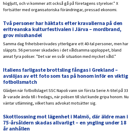
högljutt, och vi kommer att också gå på företagens styrelser.” X
fortsätter med organisatoriska förändringar, pressad ekonomi.
Två personer har häktats efter kravallerna på den
eritreanska kulturfestivalen i Järva – mordbrand,
grov misshandel
Samma dag frihetsberövades ytterligare ett 40-tal personer, men har
släppts. 56 personer skadades i det våldsamma upploppet, bland
annat fyra poliser. ”Det var en svår situation med mycket våld.”
Italiens farligaste brottsling fångas i Grekland –
avslöjas av ett foto som tas på honom inför en viktig
fotbollsmatch
Glädjen när fotbollslaget SSC Napoli vann sin första Serie A-titel på 33
år varade ända till i fredags, när polisen till slut kunde gripa honom. Nu
väntar utlämning, vilket hans advokat motsätter sig.
Skottlossning mot lägenhet i Malmö, där äldre man i
75-årsåldern skadas allvarligt – en yngling under 18
år anhållen