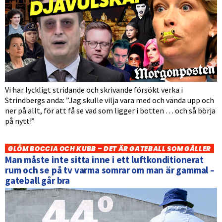
Vi har lyckligt stridande och skrivande försökt verka i
Strindbergs anda: ”Jag skulle vilja vara med och vända upp och
ner på allt, för att få se vad som ligger i botten … och så börja
på nytt!”
GLÖM BOCCIA OCH KUBB – DET ÄR GATEBALL SOM GÄLLER
Man måste inte sitta inne i ett luftkonditionerat
rum och se på tv varma somrar om man är gammal –
gateball går bra