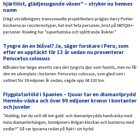
hjärtlöst, glädjesugande väsen” – stryker nu hennes
namn
Enligt utställningens transsexuelle projektledare präglas Harry Potter-
böckerna av rasstereotyper, hat mot feta personer, brist på HBTQIA+-
personer. Rowling har ”superhatiska och splittrande åsikter.”
Tyngre än en blåval? Ja, säger forskare i Peru, som
efter en upptäckt för 13 år sedan nu presenterar
Perucetus colossus
Blåvalen har länge ansetts vara det tyngsta djur som funnits, men nu får
den en silverplats i historien. Perucetus colossus, som gled runt i
vattnet för 39 miljoner år sedan, vägde upp till 320 ton.
Flygplatsstöld i Spanien – tjuvar tar en diamantprydd
Hermès-väska och över 90 miljoner kronor i kontanter
och juveler
”Älskling, har du sett till min guld- och diamantprydda handväska med
mina diamantörhängen, tiomiljoners Bvlgari-klockan och buntarna med
sedlar?” Då var tjuvarna redan på flykt i sin hyrbil.