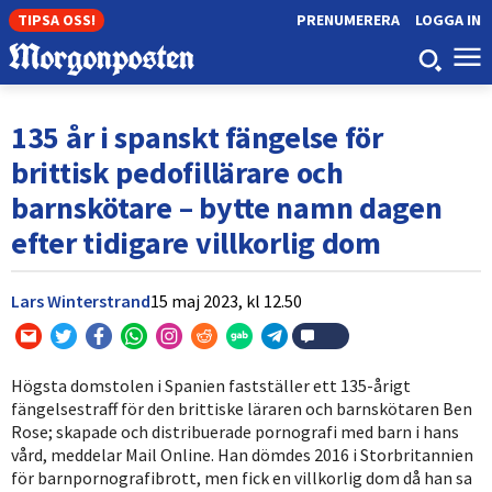
TIPSA OSS!
PRENUMERERA
LOGGA IN
135 år i spanskt fängelse för
brittisk pedofillärare och
barnskötare – bytte namn dagen
efter tidigare villkorlig dom
Lars Winterstrand
15 maj 2023,
kl
12.50
Högsta domstolen i Spanien fastställer ett 135-årigt
fängelsestraff för den brittiske läraren och barnskötaren Ben
Rose; skapade och distribuerade pornografi med barn i hans
vård, meddelar Mail Online. Han dömdes 2016 i Storbritannien
för barnpornografibrott, men fick en villkorlig dom då han sa