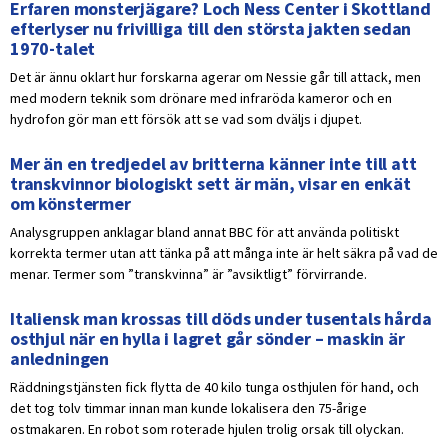
Erfaren monsterjägare? Loch Ness Center i Skottland
efterlyser nu frivilliga till den största jakten sedan
1970-talet
Det är ännu oklart hur forskarna agerar om Nessie går till attack, men
med modern teknik som drönare med infraröda kameror och en
hydrofon gör man ett försök att se vad som dväljs i djupet.
Mer än en tredjedel av britterna känner inte till att
transkvinnor biologiskt sett är män, visar en enkät
om könstermer
Analysgruppen anklagar bland annat BBC för att använda politiskt
korrekta termer utan att tänka på att många inte är helt säkra på vad de
menar. Termer som ”transkvinna” är ”avsiktligt” förvirrande.
Italiensk man krossas till döds under tusentals hårda
osthjul när en hylla i lagret går sönder – maskin är
anledningen
Räddningstjänsten fick flytta de 40 kilo tunga osthjulen för hand, och
det tog tolv timmar innan man kunde lokalisera den 75-årige
ostmakaren. En robot som roterade hjulen trolig orsak till olyckan.