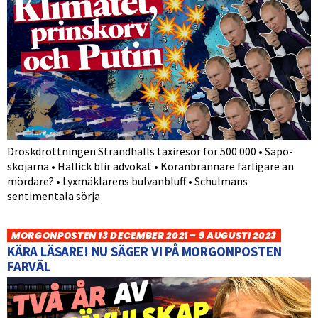
Droskdrottningen Strandhälls taxiresor för 500 000 • Säpo-
skojarna • Hallick blir advokat • Koranbrännare farligare än
mördare? • Lyxmäklarens bulvanbluff • Schulmans
sentimentala sörja
MORGONPOSTEN 13 DECEMBER 2021 – 9 AUGUSTI 2023
KÄRA LÄSARE! NU SÄGER VI PÅ MORGONPOSTEN
FARVÄL