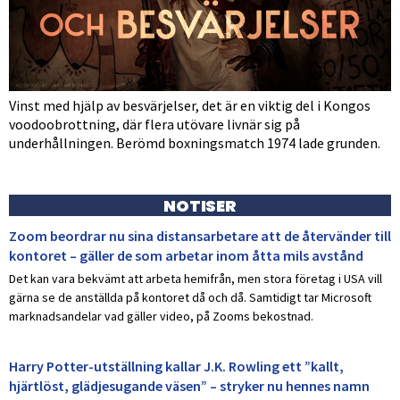
Vinst med hjälp av besvärjelser, det är en viktig del i Kongos
voodoobrottning, där flera utövare livnär sig på
underhållningen. Berömd boxningsmatch 1974 lade grunden.
NOTISER
Zoom beordrar nu sina distansarbetare att de återvänder till
kontoret – gäller de som arbetar inom åtta mils avstånd
Det kan vara bekvämt att arbeta hemifrån, men stora företag i USA vill
gärna se de anställda på kontoret då och då. Samtidigt tar Microsoft
marknadsandelar vad gäller video, på Zooms bekostnad.
Harry Potter-utställning kallar J.K. Rowling ett ”kallt,
hjärtlöst, glädjesugande väsen” – stryker nu hennes namn