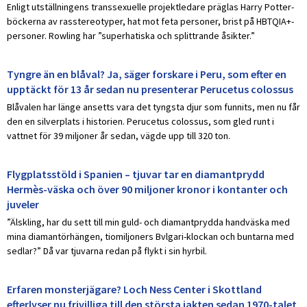
Enligt utställningens transsexuelle projektledare präglas Harry Potter-
böckerna av rasstereotyper, hat mot feta personer, brist på HBTQIA+-
personer. Rowling har ”superhatiska och splittrande åsikter.”
Tyngre än en blåval? Ja, säger forskare i Peru, som efter en
upptäckt för 13 år sedan nu presenterar Perucetus colossus
Blåvalen har länge ansetts vara det tyngsta djur som funnits, men nu får
den en silverplats i historien. Perucetus colossus, som gled runt i
vattnet för 39 miljoner år sedan, vägde upp till 320 ton.
Flygplatsstöld i Spanien – tjuvar tar en diamantprydd
Hermès-väska och över 90 miljoner kronor i kontanter och
juveler
”Älskling, har du sett till min guld- och diamantprydda handväska med
mina diamantörhängen, tiomiljoners Bvlgari-klockan och buntarna med
sedlar?” Då var tjuvarna redan på flykt i sin hyrbil.
Erfaren monsterjägare? Loch Ness Center i Skottland
efterlyser nu frivilliga till den största jakten sedan 1970-talet