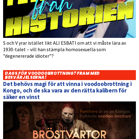
S och V yrar istället likt ALI ESBATI om att vi måste lära av
1930-talet – vill han stämpla homosexuella som
”degenererade idioter”?
DAGS FÖR VOODOOBROTTNING? FRAM MED
BESVÄRJELSERNA!
Det behövs magi för att vinna i voodoobrottning i
Kongo, och de ska vara av den rätta kalibern för
säker en vinst