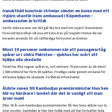
Iranskfödd konstnär strimlar sönder en koran med ett
rivjärn utanför Irans ambassad i Köpenhamn –
ambassaden är kritisk
Varför elda koraner när det går lika bra med ett rivjärn? Konstnären
Firoozeh Bazrafkan vill visa att Irans krav på respekt rimmar illa när
koranen används för att rättfärdiga förtrycket av kvinnor.
Minst 30 personer omkommer när ett passagerartåg
spårar ur i södra Pakistan – sjukhus har svårt att
hjälpa alla skadade
Totalt har åtta vagnar spårat ur, och närmare 70 personer av de minst
1 000 ombord har förts till sjukhus. Frivilliga vadar genom en kanal för
att kunna hjälpa de skadade. Föråldrad infrastruktur.
Äldste sonen till Kambodjas premiärminister Hun Sen
blir ny härskare i landet där det är vanligt att man
ärver makt
Efter 38 år som Kambodjas premiärminister får Hun Sens äldste son ta
över posten. Samtidigt är Hun Sen tydlig med att han fortsätter leda