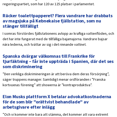
regeringspartiet, som har 120 av 125 platser i parlamentet.
Räcker toalettpapperet? Flera vandrare har drabbats
av magsjuka på Kebnekaise fjällstation, som nu
stänger tillfälligt
I somras förstördes fjällstationens avlopp av kraftiga vattenflöden, och
det har inte fungerat med de tillfälliga bajamajorna. Vandrare bajsar
nära lederna, och tvättar av sig i det rinnande vattnet.
Spanska dvärgar välkomnas till Frankrike för
tjurfäktning – får inte uppträda i Spanien, där det ses
som diskriminering
”Den verkliga diskrimineringen är att beröva dem deras försörjning”,
säger truppens manager. Samtidigt menar ordföranden i ”Franska
kortvuxnas förening” att showerna är ”kontraproduktiva”.
Elon Musks plattform X betalar advokatkostnaderna
för de som blir ”orättvist behandlade” av
arbetsgivare efter inlägg
”Och vi kommer inte bara att stämma, det kommer att vara extremt