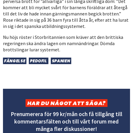
perversa brott för ”allvarliga” i sin långa skriftliga dom: ”Det
kommer att bli mycket svårt för barnens föräldrar att återgå
till det liv de hade innan gärningsmannen begick brotten.”
Rose riktade in sig på 36 barn fyra till åtta år, efter att ha lurat
in sig i det spanska utbildningssystemet.
Nu höjs röster i Storbritannien som kräver att den brittiska
regeringen ska ändra lagen om namnändringar. Dömda
brottslingar lurar systemet.
FÄNGELSE
PEDOFIL
SPANIEN
HAR DU NÅGOT ATT SÄGA?
Prenumerera för 99 kr/mån och få tillgång till
kommentarsfälten och till vårt forum med
många fler diskussioner!