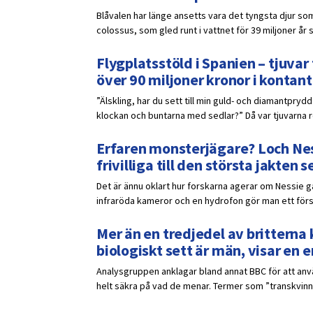
Blåvalen har länge ansetts vara det tyngsta djur som
colossus, som gled runt i vattnet för 39 miljoner år 
Flygplatsstöld i Spanien – tjuv
över 90 miljoner kronor i kontant
”Älskling, har du sett till min guld- och diamantpr
klockan och buntarna med sedlar?” Då var tjuvarna red
Erfaren monsterjägare? Loch Ness
frivilliga till den största jakten
Det är ännu oklart hur forskarna agerar om Nessie 
infraröda kameror och en hydrofon gör man ett försö
Mer än en tredjedel av britterna k
biologiskt sett är män, visar en
Analysgruppen anklagar bland annat BBC för att anvä
helt säkra på vad de menar. Termer som ”transkvinna”