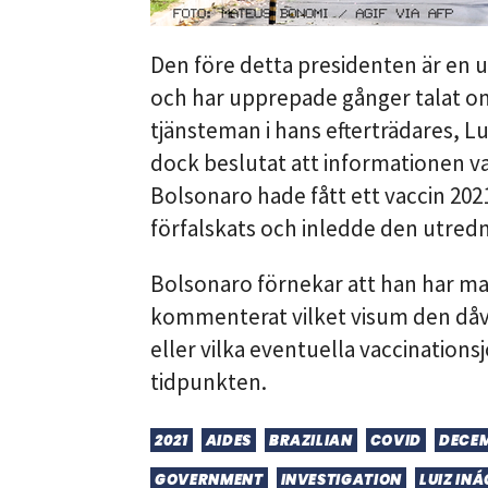
Den före detta presidenten är en u
och har upprepade gånger talat om
tjänsteman i hans efterträdares, Lui
dock beslutat att informationen var
Bolsonaro hade fått ett vaccin 2021
förfalskats och inledde den utredn
Bolsonaro förnekar att han har man
kommenterat vilket visum den dåva
eller vilka eventuella vaccinations
tidpunkten.
2021
AIDES
BRAZILIAN
COVID
DECE
GOVERNMENT
INVESTIGATION
LUIZ INÁ