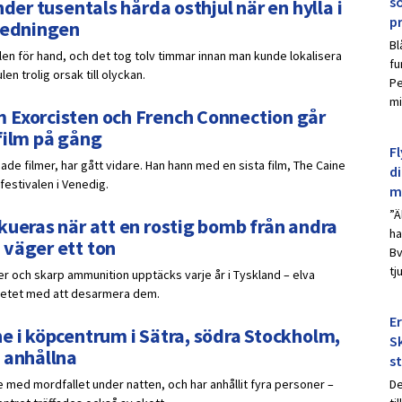
s
der tusentals hårda osthjul när en hylla i
p
nledningen
Bl
ulen för hand, och det tog tolv timmar innan man kunde lokalisera
fu
n trolig orsak till olyckan.
Pe
mi
 Exorcisten och French Connection går
film på gång
Fl
de filmer, har gått vidare. Han hann med en sista film, The Caine
d
festivalen i Venedig.
m
”Ä
kueras när att en rostig bomb från andra
ha
 väger ett ton
Bv
tj
er och skarp ammunition upptäcks varje år i Tyskland – elva
betet med att desarmera dem.
E
e i köpcentrum i Sätra, södra Stockholm,
Sk
 anhållna
s
De
 med mordfallet under natten, och har anhållit fyra personer –