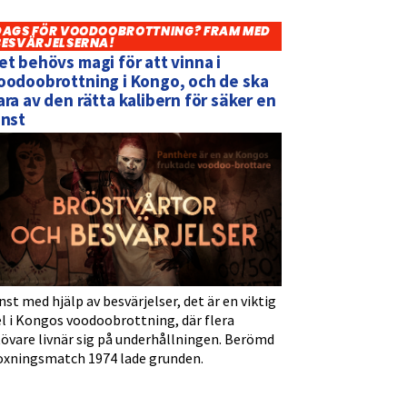
DAGS FÖR VOODOOBROTTNING? FRAM MED
BESVÄRJELSERNA!
et behövs magi för att vinna i
oodoobrottning i Kongo, och de ska
ara av den rätta kalibern för säker en
inst
nst med hjälp av besvärjelser, det är en viktig
l i Kongos voodoobrottning, där flera
tövare livnär sig på underhållningen. Berömd
oxningsmatch 1974 lade grunden.