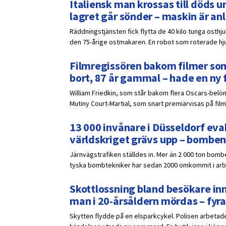
Italiensk man krossas till döds un
lagret går sönder – maskin är a
Räddningstjänsten fick flytta de 40 kilo tunga osthj
den 75-årige ostmakaren. En robot som roterade hjule
Filmregissören bakom filmer som
bort, 87 år gammal – hade en ny 
William Friedkin, som står bakom flera Oscars-belöna
Mutiny Court-Martial, som snart premiärvisas på film
13 000 invånare i Düsseldorf eva
världskriget grävs upp – bomben
Järnvägstrafiken ställdes in. Mer än 2 000 ton bomb
tyska bombtekniker har sedan 2000 omkommit i ar
Skottlossning bland besökare inn
man i 20-årsåldern mördas – fyra
Skytten flydde på en elsparkcykel. Polisen arbetade