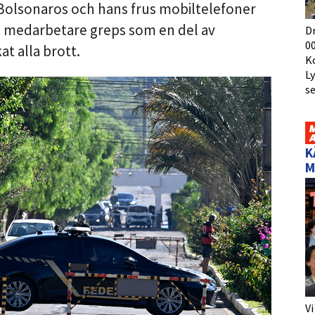
. Bolsonaros och hans frus mobiltelefoner
a medarbetare greps som en del av
D
00
t alla brott.
K
L
s
K
M
Vi