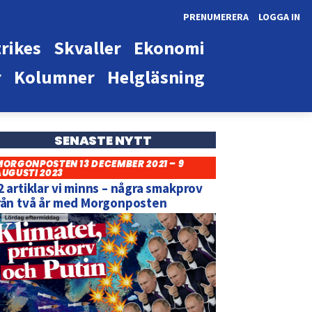
PRENUMERERA
LOGGA IN
rikes
Skvaller
Ekonomi
r
Kolumner
Helgläsning
SENASTE NYTT
MORGONPOSTEN 13 DECEMBER 2021 – 9
AUGUSTI 2023
2 artiklar vi minns – några smakprov
rån två år med Morgonposten