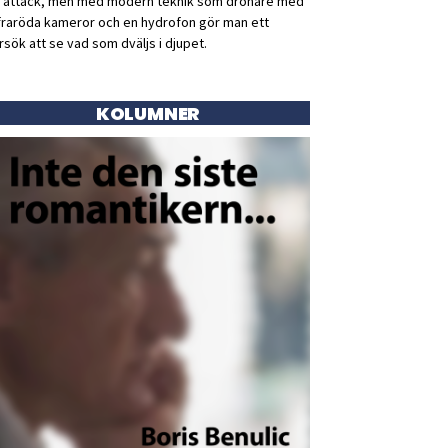
ll attack, men med modern teknik som drönare med
fraröda kameror och en hydrofon gör man ett
rsök att se vad som dväljs i djupet.
KOLUMNER