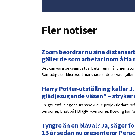
Fler notiser
Zoom beordrar nu sina distansarb
gäller de som arbetar inom åtta
Det kan vara bekvämt att arbeta hemifrån, men stora
Samtidigt tar Microsoft marknadsandelar vad gälle
Harry Potter-utställning kallar J.
glädjesugande väsen” – stryker
Enligt utställningens transsexuelle projektledare p
personer, brist på HBTQIA+-personer. Rowling har ”s
Tyngre än en blåval? Ja, säger fo
13 år sedan nu presenterar Peruc