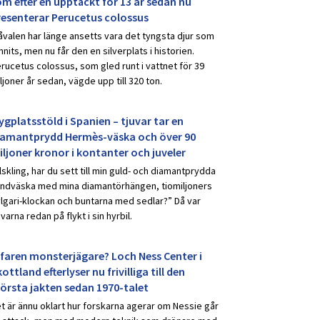
om efter en upptäckt för 13 år sedan nu
resenterar Perucetus colossus
åvalen har länge ansetts vara det tyngsta djur som
nnits, men nu får den en silverplats i historien.
rucetus colossus, som gled runt i vattnet för 39
ljoner år sedan, vägde upp till 320 ton.
ygplatsstöld i Spanien – tjuvar tar en
iamantprydd Hermès-väska och över 90
iljoner kronor i kontanter och juveler
lskling, har du sett till min guld- och diamantprydda
ndväska med mina diamantörhängen, tiomiljoners
lgari-klockan och buntarna med sedlar?” Då var
uvarna redan på flykt i sin hyrbil.
rfaren monsterjägare? Loch Ness Center i
ottland efterlyser nu frivilliga till den
törsta jakten sedan 1970-talet
t är ännu oklart hur forskarna agerar om Nessie går