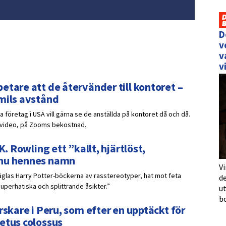
D
v
v
v
etare att de återvänder till kontoret –
 mils avstånd
 företag i USA vill gärna se de anställda på kontoret då och då.
r video, på Zooms bekostnad.
K. Rowling ett ”kallt, hjärtlöst,
 nu hennes namn
Vi
räglas Harry Potter-böckerna av rasstereotyper, hat mot feta
de
uperhatiska och splittrande åsikter.”
u
b
rskare i Peru, som efter en upptäckt för
etus colossus