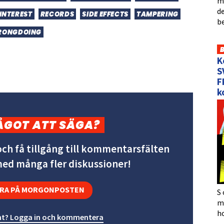
me
de
 INTEREST
RECORDS
SIDE EFFECTS
TAMPERING
b
RONGDOING
K
S
F
k
ÅGOT ATT SÄGA?
ch få tillgång till kommentarsfälten
 med många fler diskussioner!
RA PÅ MORGONPOSTEN
S 
må
h
t? Logga in och kommentera