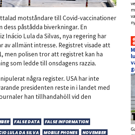
ve
me
va
ttalad motståndare till Covid-vaccinationer
ny
 dess påstådda biverkningar. En
z Inácio Lula da Silvas, nya regering har
 av allmänt intresse. Registret visade att
M
, men polisen tror att registret kan ha
l
v
ing som ledde till onsdagens razzia.
g
ipulerat några register. USA har inte
rande presidenten reste in i landet med
journaler han tillhandahöll vid den
MBER
FALSE DATA
FALSE INFORMATION
Ga
CIO LULA DA SILVA
MOBILE PHONES
NOVEMBER