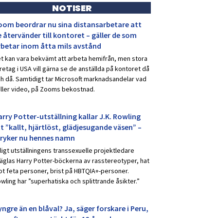
NOTISER
oom beordrar nu sina distansarbetare att
 återvänder till kontoret – gäller de som
rbetar inom åtta mils avstånd
t kan vara bekvämt att arbeta hemifrån, men stora
retag i USA vill gärna se de anställda på kontoret då
h då. Samtidigt tar Microsoft marknadsandelar vad
ller video, på Zooms bekostnad.
rry Potter-utställning kallar J.K. Rowling
t ”kallt, hjärtlöst, glädjesugande väsen” –
tryker nu hennes namn
ligt utställningens transsexuelle projektledare
äglas Harry Potter-böckerna av rasstereotyper, hat
t feta personer, brist på HBTQIA+-personer.
wling har ”superhatiska och splittrande åsikter.”
ngre än en blåval? Ja, säger forskare i Peru,