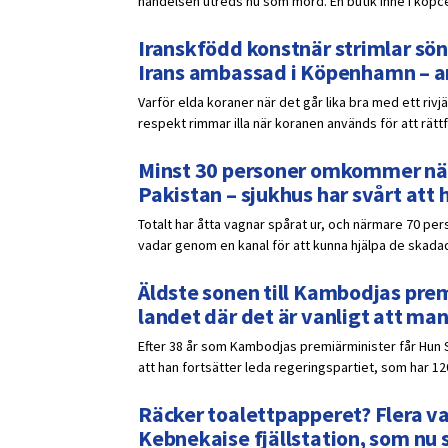
händelsen utreds nu som mord. En butik inne i köpce
Iranskfödd konstnär strimlar sön
Irans ambassad i Köpenhamn – a
Varför elda koraner när det går lika bra med ett rivj
respekt rimmar illa när koranen används för att rättf
Minst 30 personer omkommer när 
Pakistan – sjukhus har svårt att 
Totalt har åtta vagnar spårat ur, och närmare 70 pers
vadar genom en kanal för att kunna hjälpa de skadad
Äldste sonen till Kambodjas prem
landet där det är vanligt att ma
Efter 38 år som Kambodjas premiärminister får Hun 
att han fortsätter leda regeringspartiet, som har 12
Räcker toalettpapperet? Flera v
Kebnekaise fjällstation, som nu s