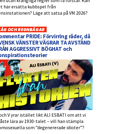
n utan krångliga regler som få förstår. Kan
t här ersätta kubbspel från
ensinstationen? Läge att satsa på VM 2026?
BÅG OCH REGNBÅGAR
ommentar PRIDE: Förvirring råder, då
VENSK VÄNSTER VÄGRAR TA AVSTÅND
RÅN AGGRESSIVT BÖGHAT och
onspirationsteorier
och V yrar istället likt ALI ESBATI om att vi
ste lära av 1930-talet – vill han stämpla
omosexuella som ”degenererade idioter”?