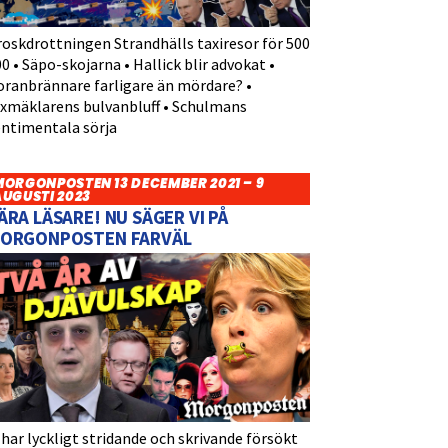
roskdrottningen Strandhälls taxiresor för 500
0 • Säpo-skojarna • Hallick blir advokat •
oranbrännare farligare än mördare? •
yxmäklarens bulvanbluff • Schulmans
entimentala sörja
MORGONPOSTEN 13 DECEMBER 2021 – 9
AUGUSTI 2023
ÄRA LÄSARE! NU SÄGER VI PÅ
ORGONPOSTEN FARVÄL
 har lyckligt stridande och skrivande försökt