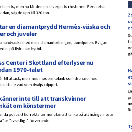
 funnits, men nu får den en silverplats i historien. Perucetus
sedan, vägde upp till 320 ton.
Z
de
ar tar en diamantprydd Hermès-väska och
a
er och juveler
De
fö
ydda handväska med mina diamantörhängen, tiomiljoners Bvlgari-
oc
an på flykt i sin hyrbil.
gä
 Center i Skottland efterlyser nu
 sedan 1970-talet
Ha
et
går till attack, men med modern teknik som drönare med
s
k att se vad som dväljs i djupet.
En
änner inte till att transkvinnor
pr
mo
 enkät om könstermer
Ro
nda politiskt korrekta termer utan att tänka på att många inte är
 är ”avsiktligt” förvirrande.
Ty