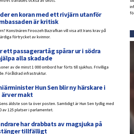
ti
ntret träffades också av skott.
in
fö
der en koran med ett rivjärn utanför
mbassaden är kritisk
ärn? Konstnären Firoozeh Bazrafkan vill visa att Irans krav på
ärdiga förtrycket av kvinnor.
ett passagerartåg spårar ur i södra
hjälpa alla skadade
oner av de minst 1 000 ombord har förts till sjukhus. Frivilliga
e. Föråldrad infrastruktur.
iärminister Hun Sen blir ny härskare i
n ärver makt
Sens äldste son ta över posten. Samtidigt är Hun Sen tydlig med
0 av 125 platser i parlamentet.
andrare har drabbats av magsjuka på
tänger tillfälligt