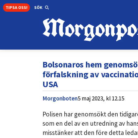
TIPSA OSS!
SÖK
Bolsonaros hem genomsök
förfalskning av vaccination
USA
Morgonboten
5 maj 2023,
kl
12.15
Polisen har genomsökt den tidigare
som en del av en utredning av hans
misstänker att den före detta ledar