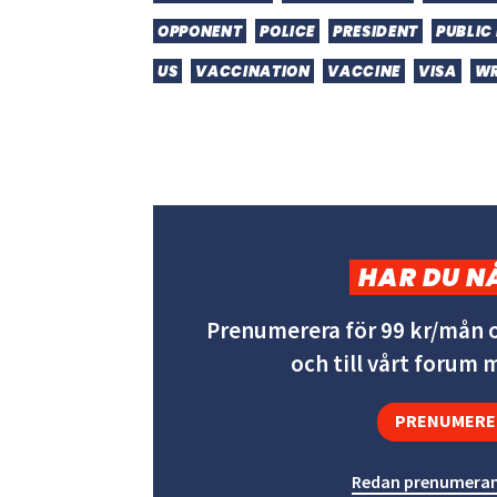
OPPONENT
POLICE
PRESIDENT
PUBLIC
US
VACCINATION
VACCINE
VISA
W
HAR DU N
Prenumerera för 99 kr/mån o
och till vårt forum
PRENUMERE
Redan prenumeran