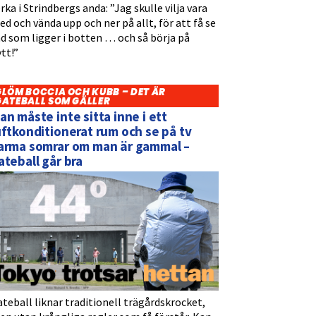
rka i Strindbergs anda: ”Jag skulle vilja vara
d och vända upp och ner på allt, för att få se
d som ligger i botten … och så börja på
tt!”
GLÖM BOCCIA OCH KUBB – DET ÄR
GATEBALL SOM GÄLLER
an måste inte sitta inne i ett
uftkonditionerat rum och se på tv
arma somrar om man är gammal –
ateball går bra
teball liknar traditionell trägårdskrocket,