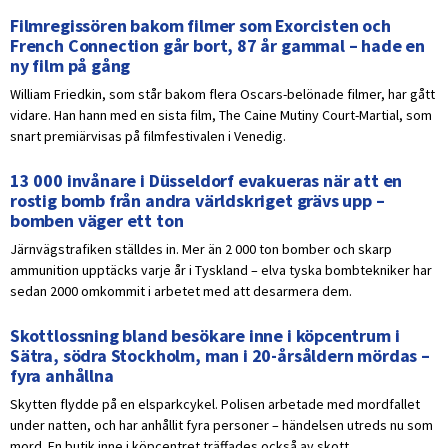
Filmregissören bakom filmer som Exorcisten och
French Connection går bort, 87 år gammal – hade en
ny film på gång
William Friedkin, som står bakom flera Oscars-belönade filmer, har gått
vidare. Han hann med en sista film, The Caine Mutiny Court-Martial, som
snart premiärvisas på filmfestivalen i Venedig.
13 000 invånare i Düsseldorf evakueras när att en
rostig bomb från andra världskriget grävs upp –
bomben väger ett ton
Järnvägstrafiken ställdes in. Mer än 2 000 ton bomber och skarp
ammunition upptäcks varje år i Tyskland – elva tyska bombtekniker har
sedan 2000 omkommit i arbetet med att desarmera dem.
Skottlossning bland besökare inne i köpcentrum i
Sätra, södra Stockholm, man i 20-årsåldern mördas –
fyra anhållna
Skytten flydde på en elsparkcykel. Polisen arbetade med mordfallet
under natten, och har anhållit fyra personer – händelsen utreds nu som
mord. En butik inne i köpcentret träffades också av skott.