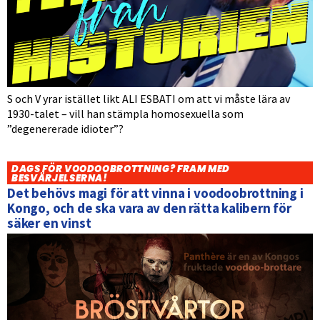
S och V yrar istället likt ALI ESBATI om att vi måste lära av
1930-talet – vill han stämpla homosexuella som
”degenererade idioter”?
DAGS FÖR VOODOOBROTTNING? FRAM MED
BESVÄRJELSERNA!
Det behövs magi för att vinna i voodoobrottning i
Kongo, och de ska vara av den rätta kalibern för
säker en vinst