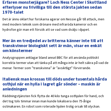
Erfaren monsterjägare? Loch Ness Center i Skottland
efterlyser nu frivilliga till den största jakten sedan
1970-talet
Det är ännu oklart hur forskarna agerar om Nessie går till attack, men
med modern teknik som drönare med infraröda kameror och en
hydrofon gör man ett försök att se vad som dväljs i djupet.
Mer än en tredjedel av britterna känner inte till att
transkvinnor biologiskt sett är män, visar en enkät
om könstermer
Analysgruppen anklagar bland annat BBC för att använda politiskt
korrekta termer utan att tänka på att många inte är helt säkra på vad de
menar. Termer som ”transkvinna” är ”avsiktligt” förvirrande.
Italiensk man krossas till döds under tusentals hårda
osthjul när en hylla i lagret går sönder – maskin är
anledningen
Räddningstjänsten fick flytta de 40 kilo tunga osthjulen för hand, och
det tog tolv timmar innan man kunde lokalisera den 75-årige
ostmakaren. En robot som roterade hjulen trolig orsak till olyckan.