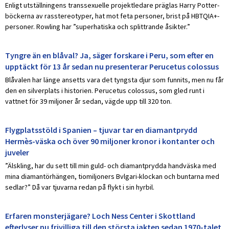
Enligt utställningens transsexuelle projektledare präglas Harry Potter-
böckerna av rasstereotyper, hat mot feta personer, brist på HBTQIA+-
personer. Rowling har ”superhatiska och splittrande åsikter.”
Tyngre än en blåval? Ja, säger forskare i Peru, som efter en
upptäckt för 13 år sedan nu presenterar Perucetus colossus
Blåvalen har länge ansetts vara det tyngsta djur som funnits, men nu får
den en silverplats i historien. Perucetus colossus, som gled runt i
vattnet för 39 miljoner år sedan, vägde upp till 320 ton.
Flygplatsstöld i Spanien – tjuvar tar en diamantprydd
Hermès-väska och över 90 miljoner kronor i kontanter och
juveler
”Älskling, har du sett till min guld- och diamantprydda handväska med
mina diamantörhängen, tiomiljoners Bvlgari-klockan och buntarna med
sedlar?” Då var tjuvarna redan på flykt i sin hyrbil.
Erfaren monsterjägare? Loch Ness Center i Skottland
efterlyser nu frivilliga till den största jakten sedan 1970-talet