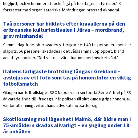
högljutt, och vi kommer att också gå på företagens styrelser.” X
fortsätter med organisatoriska förändringar, pressad ekonomi.
Två personer har häktats efter kravallerna på den
eritreanska kulturfestivalen i Järva – mordbrand,
grov misshandel
Samma dag frihetsberövades ytterligare ett 40-tal personer, men har
släppts. 56 personer skadades i det våldsamma upploppet, bland
annat fyra poliser. ”Det var en svår situation med mycket våld.”
Italiens farligaste brottsling fångas i Grekland –
avslöjas av ett foto som tas på honom inför en viktig
fotbollsmatch
Glädjen när fotbollslaget SSC Napoli vann sin första Serie A-titel på 33
år varade ända till i fredags, när polisen till slut kunde gripa honom. Nu
väntar utlämning, vilket hans advokat motsätter sig.
Skottlossning mot lägenhet i Malmö, där äldre man i
75-årsåldern skadas allvarligt – en yngling under 18
år anhållen