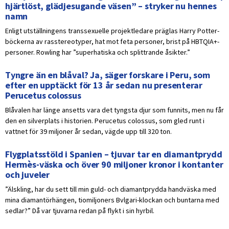
hjärtlöst, glädjesugande väsen” – stryker nu hennes
namn
Enligt utställningens transsexuelle projektledare präglas Harry Potter-
böckerna av rasstereotyper, hat mot feta personer, brist på HBTQIA+-
personer. Rowling har ”superhatiska och splittrande åsikter.”
Tyngre än en blåval? Ja, säger forskare i Peru, som
efter en upptäckt för 13 år sedan nu presenterar
Perucetus colossus
Blåvalen har länge ansetts vara det tyngsta djur som funnits, men nu får
den en silverplats i historien. Perucetus colossus, som gled runt i
vattnet för 39 miljoner år sedan, vägde upp till 320 ton.
Flygplatsstöld i Spanien – tjuvar tar en diamantprydd
Hermès-väska och över 90 miljoner kronor i kontanter
och juveler
”Älskling, har du sett till min guld- och diamantprydda handväska med
mina diamantörhängen, tiomiljoners Bvlgari-klockan och buntarna med
sedlar?” Då var tjuvarna redan på flykt i sin hyrbil.