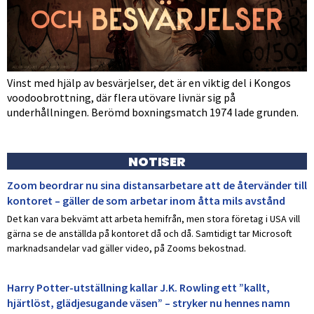
Vinst med hjälp av besvärjelser, det är en viktig del i Kongos
voodoobrottning, där flera utövare livnär sig på
underhållningen. Berömd boxningsmatch 1974 lade grunden.
NOTISER
Zoom beordrar nu sina distansarbetare att de återvänder till
kontoret – gäller de som arbetar inom åtta mils avstånd
Det kan vara bekvämt att arbeta hemifrån, men stora företag i USA vill
gärna se de anställda på kontoret då och då. Samtidigt tar Microsoft
marknadsandelar vad gäller video, på Zooms bekostnad.
Harry Potter-utställning kallar J.K. Rowling ett ”kallt,
hjärtlöst, glädjesugande väsen” – stryker nu hennes namn