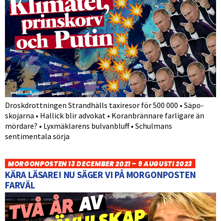
Droskdrottningen Strandhälls taxiresor för 500 000 • Säpo-
skojarna • Hallick blir advokat • Koranbrännare farligare än
mördare? • Lyxmäklarens bulvanbluff • Schulmans
sentimentala sörja
MORGONPOSTEN 13 DECEMBER 2021 – 9 AUGUSTI 2023
KÄRA LÄSARE! NU SÄGER VI PÅ MORGONPOSTEN
FARVÄL