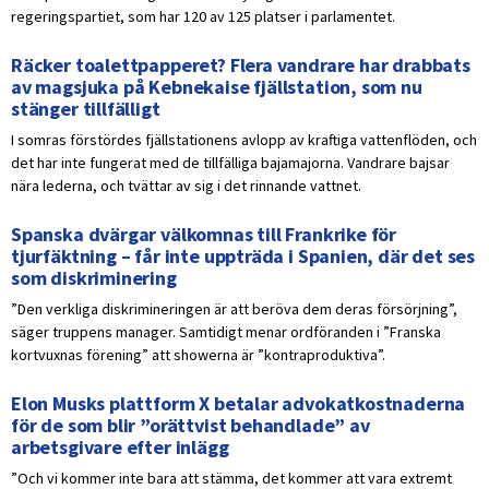
regeringspartiet, som har 120 av 125 platser i parlamentet.
Räcker toalettpapperet? Flera vandrare har drabbats
av magsjuka på Kebnekaise fjällstation, som nu
stänger tillfälligt
I somras förstördes fjällstationens avlopp av kraftiga vattenflöden, och
det har inte fungerat med de tillfälliga bajamajorna. Vandrare bajsar
nära lederna, och tvättar av sig i det rinnande vattnet.
Spanska dvärgar välkomnas till Frankrike för
tjurfäktning – får inte uppträda i Spanien, där det ses
som diskriminering
”Den verkliga diskrimineringen är att beröva dem deras försörjning”,
säger truppens manager. Samtidigt menar ordföranden i ”Franska
kortvuxnas förening” att showerna är ”kontraproduktiva”.
Elon Musks plattform X betalar advokatkostnaderna
för de som blir ”orättvist behandlade” av
arbetsgivare efter inlägg
”Och vi kommer inte bara att stämma, det kommer att vara extremt