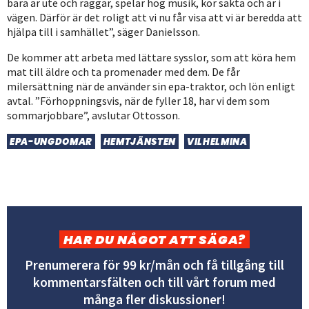
bara är ute och raggar, spelar hög musik, kör sakta och är i
vägen. Därför är det roligt att vi nu får visa att vi är beredda att
hjälpa till i samhället”, säger Danielsson.
De kommer att arbeta med lättare sysslor, som att köra hem
mat till äldre och ta promenader med dem. De får
milersättning när de använder sin epa-traktor, och lön enligt
avtal. ”Förhoppningsvis, när de fyller 18, har vi dem som
sommarjobbare”, avslutar Ottosson.
EPA-UNGDOMAR
HEMTJÄNSTEN
VILHELMINA
HAR DU NÅGOT ATT SÄGA?
Prenumerera för 99 kr/mån och få tillgång till
kommentarsfälten och till vårt forum med
många fler diskussioner!