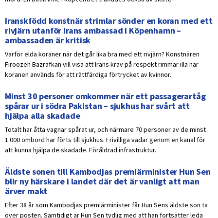
Iranskfödd konstnär strimlar sönder en koran med ett
rivjärn utanför Irans ambassad i Köpenhamn –
ambassaden är kritisk
Varför elda koraner när det går lika bra med ett rivjärn? Konstnären
Firoozeh Bazrafkan vill visa att Irans krav på respekt rimmar illa när
koranen används för att rättfärdiga förtrycket av kvinnor.
Minst 30 personer omkommer när ett passagerartåg
spårar ur i södra Pakistan – sjukhus har svårt att
hjälpa alla skadade
Totalt har åtta vagnar spårat ur, och närmare 70 personer av de minst
1 000 ombord har förts till sjukhus. Frivilliga vadar genom en kanal för
att kunna hjälpa de skadade. Föråldrad infrastruktur.
Äldste sonen till Kambodjas premiärminister Hun Sen
blir ny härskare i landet där det är vanligt att man
ärver makt
Efter 38 år som Kambodjas premiärminister får Hun Sens äldste son ta
över posten. Samtidigt är Hun Sen tydlig med att han fortsätter leda