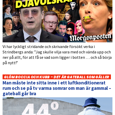
Vi har lyckligt stridande och skrivande försökt verka i
Strindbergs anda: ”Jag skulle vilja vara med och vända upp och
ner på allt, för att få se vad som ligger i botten … och så börja
på nytt!”
GLÖM BOCCIA OCH KUBB – DET ÄR GATEBALL SOM GÄLLER
Man måste inte sitta inne i ett luftkonditionerat
rum och se på tv varma somrar om man är gammal –
gateball går bra