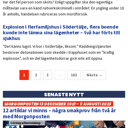
Var det fel person som sköts? Enligt uppgifter ska den egentliga
måltavlan vara en känd nätverkskriminell i området. En yngling under 18
år anhölls, händelsen rubriceras som mordförsök.
Explosion i flerfamiljshus i Södertälje, flera boende
kunde inte lämna sina lägenheter – två har förts till
sjukhus
”Det känns lugnt. Vi bor i Södertälje, liksom.” Räddningstjänsten
beskriver detonationen som skedde i trapphuset som en ”kraftig
explosion”, och en del lägenhetsdörrar gick inte att öppna.
1
2
3
162
Nästa →
…
SENASTE NYTT
MORGONPOSTEN 13 DECEMBER 2021 – 9 AUGUSTI 2023
12 artiklar vi minns – några smakprov från två år
med Morgonposten