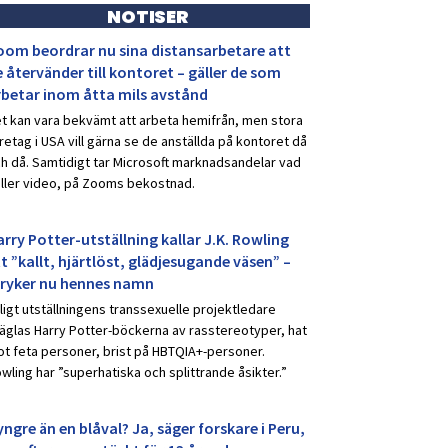
NOTISER
oom beordrar nu sina distansarbetare att
 återvänder till kontoret – gäller de som
rbetar inom åtta mils avstånd
t kan vara bekvämt att arbeta hemifrån, men stora
retag i USA vill gärna se de anställda på kontoret då
h då. Samtidigt tar Microsoft marknadsandelar vad
ller video, på Zooms bekostnad.
rry Potter-utställning kallar J.K. Rowling
t ”kallt, hjärtlöst, glädjesugande väsen” –
tryker nu hennes namn
ligt utställningens transsexuelle projektledare
äglas Harry Potter-böckerna av rasstereotyper, hat
t feta personer, brist på HBTQIA+-personer.
wling har ”superhatiska och splittrande åsikter.”
ngre än en blåval? Ja, säger forskare i Peru,