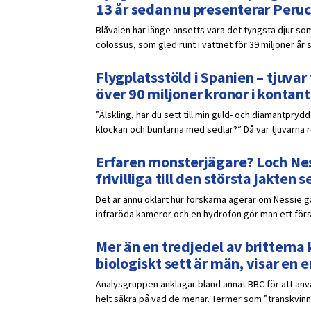
13 år sedan nu presenterar Peruc
Blåvalen har länge ansetts vara det tyngsta djur som
colossus, som gled runt i vattnet för 39 miljoner år 
Flygplatsstöld i Spanien – tjuv
över 90 miljoner kronor i kontant
”Älskling, har du sett till min guld- och diamantpr
klockan och buntarna med sedlar?” Då var tjuvarna red
Erfaren monsterjägare? Loch Ness
frivilliga till den största jakten
Det är ännu oklart hur forskarna agerar om Nessie 
infraröda kameror och en hydrofon gör man ett försö
Mer än en tredjedel av britterna k
biologiskt sett är män, visar en
Analysgruppen anklagar bland annat BBC för att anvä
helt säkra på vad de menar. Termer som ”transkvinna”