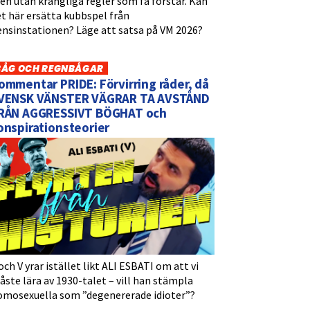
n utan krångliga regler som få förstår. Kan
t här ersätta kubbspel från
ensinstationen? Läge att satsa på VM 2026?
BÅG OCH REGNBÅGAR
ommentar PRIDE: Förvirring råder, då
VENSK VÄNSTER VÄGRAR TA AVSTÅND
RÅN AGGRESSIVT BÖGHAT och
onspirationsteorier
och V yrar istället likt ALI ESBATI om att vi
ste lära av 1930-talet – vill han stämpla
omosexuella som ”degenererade idioter”?