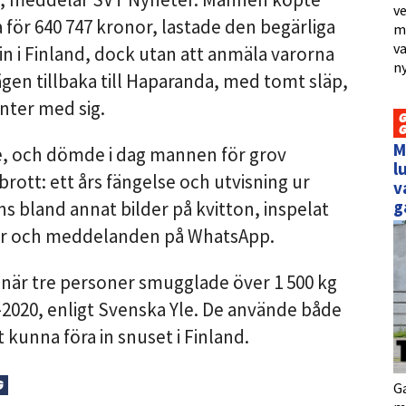
ve
 för 640 747 kronor, lastade den begärliga
me
va
in i Finland, dock utan att anmäla varorna
ny
ägen tillbaka till Haparanda, med tomt släp,
nter med sig.
M
je, och dömde i dag mannen för grov
l
ott: ett års fängelse och utvisning ur
v
g
ns bland annat bilder på kvitton, inspelat
or och meddelanden på WhatsApp.
när tre personer smugglade över 1 500 kg
9–2020, enligt Svenska Yle. De använde både
 kunna föra in snuset i Finland.
G
Ga