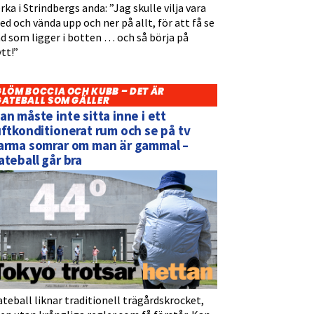
rka i Strindbergs anda: ”Jag skulle vilja vara
d och vända upp och ner på allt, för att få se
d som ligger i botten … och så börja på
tt!”
GLÖM BOCCIA OCH KUBB – DET ÄR
GATEBALL SOM GÄLLER
an måste inte sitta inne i ett
uftkonditionerat rum och se på tv
arma somrar om man är gammal –
ateball går bra
teball liknar traditionell trägårdskrocket,