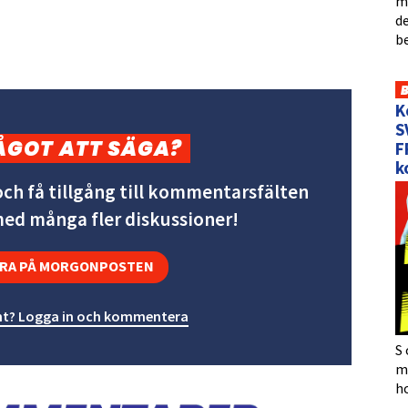
me
de
b
K
S
ÅGOT ATT SÄGA?
F
k
ch få tillgång till kommentarsfälten
 med många fler diskussioner!
RA PÅ MORGONPOSTEN
t? Logga in och kommentera
S 
må
h