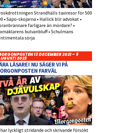
roskdrottningen Strandhälls taxiresor för 500
0 • Säpo-skojarna • Hallick blir advokat •
oranbrännare farligare än mördare? •
yxmäklarens bulvanbluff • Schulmans
entimentala sörja
MORGONPOSTEN 13 DECEMBER 2021 – 9
AUGUSTI 2023
ÄRA LÄSARE! NU SÄGER VI PÅ
ORGONPOSTEN FARVÄL
 har lyckligt stridande och skrivande försökt