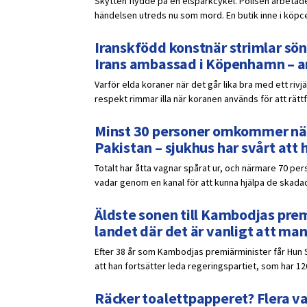
Skytten flydde på en elsparkcykel. Polisen arbetade
händelsen utreds nu som mord. En butik inne i köpce
Iranskfödd konstnär strimlar sön
Irans ambassad i Köpenhamn – a
Varför elda koraner när det går lika bra med ett rivj
respekt rimmar illa när koranen används för att rättf
Minst 30 personer omkommer när 
Pakistan – sjukhus har svårt att 
Totalt har åtta vagnar spårat ur, och närmare 70 pers
vadar genom en kanal för att kunna hjälpa de skadad
Äldste sonen till Kambodjas prem
landet där det är vanligt att ma
Efter 38 år som Kambodjas premiärminister får Hun 
att han fortsätter leda regeringspartiet, som har 12
Räcker toalettpapperet? Flera v