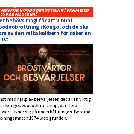
DAGS FÖR VOODOOBROTTNING? FRAM MED
BESVÄRJELSERNA!
et behövs magi för att vinna i
oodoobrottning i Kongo, och de ska
ara av den rätta kalibern för säker en
inst
nst med hjälp av besvärjelser, det är en viktig
l i Kongos voodoobrottning, där flera
tövare livnär sig på underhållningen. Berömd
oxningsmatch 1974 lade grunden.