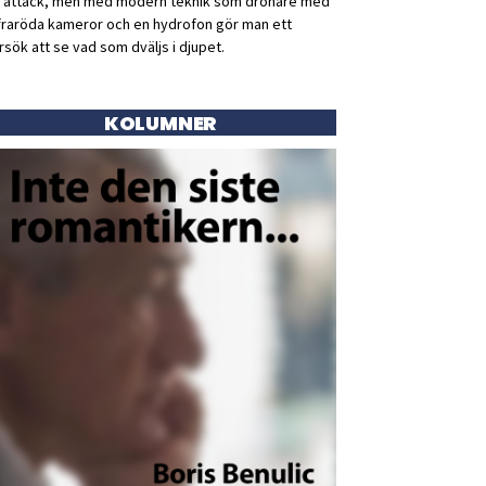
ll attack, men med modern teknik som drönare med
fraröda kameror och en hydrofon gör man ett
rsök att se vad som dväljs i djupet.
KOLUMNER