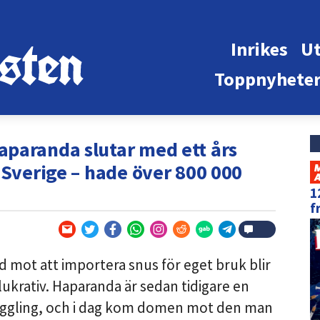
Inrikes
Ut
Toppnyhete
paranda slutar med ett års
 Sverige – hade över 800 000
1
f
d mot att importera snus för eget bruk blir
lukrativ. Haparanda är sedan tidigare en
uggling, och i dag kom domen mot den man