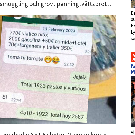
v smuggling och grovt penningtvättsbrott.
D
00
K
L
s
K
M
Vi
ari, meddelar SVT Nyheter. Mannen köpte