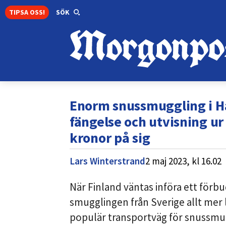
TIPSA OSS!
SÖK
Enorm snussmuggling i Ha
fängelse och utvisning ur
kronor på sig
Lars Winterstrand
2 maj 2023,
kl
16.02
När Finland väntas införa ett förbu
smugglingen från Sverige allt mer 
populär transportväg för snussm