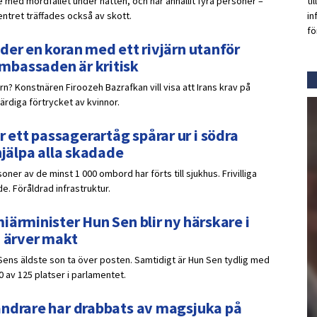
 med mordfallet under natten, och har anhållit fyra personer –
ti
ntret träffades också av skott.
in
fö
der en koran med ett rivjärn utanför
mbassaden är kritisk
ärn? Konstnären Firoozeh Bazrafkan vill visa att Irans krav på
ärdiga förtrycket av kvinnor.
ett passagerartåg spårar ur i södra
hjälpa alla skadade
oner av de minst 1 000 ombord har förts till sjukhus. Frivilliga
e. Föråldrad infrastruktur.
iärminister Hun Sen blir ny härskare i
n ärver makt
Sens äldste son ta över posten. Samtidigt är Hun Sen tydlig med
0 av 125 platser i parlamentet.
andrare har drabbats av magsjuka på