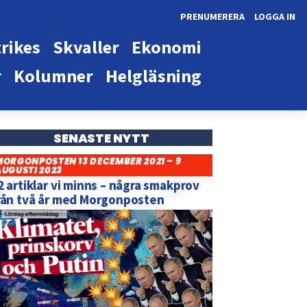
PRENUMERERA
LOGGA IN
rikes
Skvaller
Ekonomi
r
Kolumner
Helgläsning
SENASTE NYTT
MORGONPOSTEN 13 DECEMBER 2021 – 9
AUGUSTI 2023
2 artiklar vi minns – några smakprov
rån två år med Morgonposten