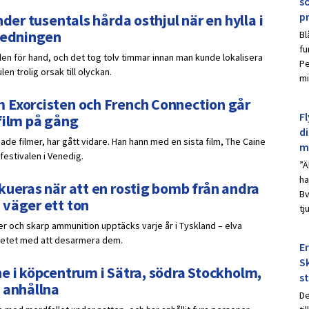
s
p
der tusentals hårda osthjul när en hylla i
nledningen
Bl
fu
ulen för hand, och det tog tolv timmar innan man kunde lokalisera
Pe
n trolig orsak till olyckan.
mi
 Exorcisten och French Connection går
Fl
film på gång
d
de filmer, har gått vidare. Han hann med en sista film, The Caine
m
festivalen i Venedig.
”Ä
ha
kueras när att en rostig bomb från andra
Bv
 väger ett ton
tj
er och skarp ammunition upptäcks varje år i Tyskland – elva
betet med att desarmera dem.
E
Sk
e i köpcentrum i Sätra, södra Stockholm,
s
 anhållna
De