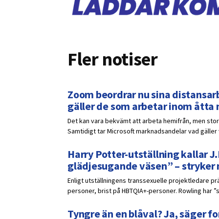
Fler notiser
Zoom beordrar nu sina distansarb
gäller de som arbetar inom åtta
Det kan vara bekvämt att arbeta hemifrån, men stora
Samtidigt tar Microsoft marknadsandelar vad gälle
Harry Potter-utställning kallar J.
glädjesugande väsen” – stryker
Enligt utställningens transsexuelle projektledare p
personer, brist på HBTQIA+-personer. Rowling har ”s
Tyngre än en blåval? Ja, säger fo