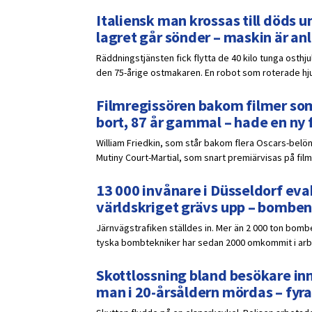
Italiensk man krossas till döds un
lagret går sönder – maskin är a
Räddningstjänsten fick flytta de 40 kilo tunga osthj
den 75-årige ostmakaren. En robot som roterade hjule
Filmregissören bakom filmer som
bort, 87 år gammal – hade en ny 
William Friedkin, som står bakom flera Oscars-belöna
Mutiny Court-Martial, som snart premiärvisas på film
13 000 invånare i Düsseldorf eva
världskriget grävs upp – bomben
Järnvägstrafiken ställdes in. Mer än 2 000 ton bomb
tyska bombtekniker har sedan 2000 omkommit i ar
Skottlossning bland besökare inn
man i 20-årsåldern mördas – fyra