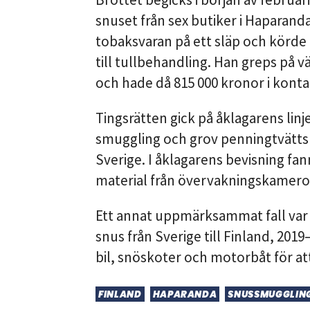
snuset från sex butiker i Haparanda
tobaksvaran på ett släp och körde 
till tullbehandling. Han greps på v
och hade då 815 000 kronor i konta
Tingsrätten gick på åklagarens lin
smuggling och grov penningtvättsbr
Sverige. I åklagarens bevisning fan
material från övervakningskamer
Ett annat uppmärksammat fall var 
snus från Sverige till Finland, 201
bil, snöskoter och motorbåt för att
FINLAND
HAPARANDA
SNUSSMUGGLIN