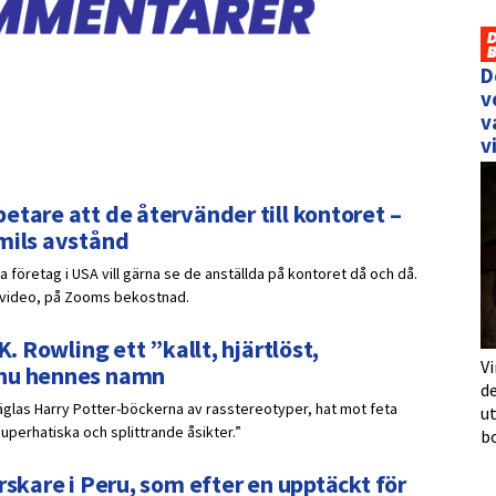
D
v
v
v
etare att de återvänder till kontoret –
 mils avstånd
 företag i USA vill gärna se de anställda på kontoret då och då.
r video, på Zooms bekostnad.
K. Rowling ett ”kallt, hjärtlöst,
Vi
 nu hennes namn
de
räglas Harry Potter-böckerna av rasstereotyper, hat mot feta
u
uperhatiska och splittrande åsikter.”
b
rskare i Peru, som efter en upptäckt för