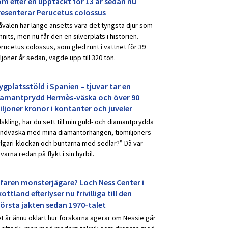
om efter en upptäckt för 13 år sedan nu
resenterar Perucetus colossus
åvalen har länge ansetts vara det tyngsta djur som
nnits, men nu får den en silverplats i historien.
rucetus colossus, som gled runt i vattnet för 39
ljoner år sedan, vägde upp till 320 ton.
ygplatsstöld i Spanien – tjuvar tar en
iamantprydd Hermès-väska och över 90
iljoner kronor i kontanter och juveler
lskling, har du sett till min guld- och diamantprydda
ndväska med mina diamantörhängen, tiomiljoners
lgari-klockan och buntarna med sedlar?” Då var
uvarna redan på flykt i sin hyrbil.
rfaren monsterjägare? Loch Ness Center i
ottland efterlyser nu frivilliga till den
törsta jakten sedan 1970-talet
t är ännu oklart hur forskarna agerar om Nessie går