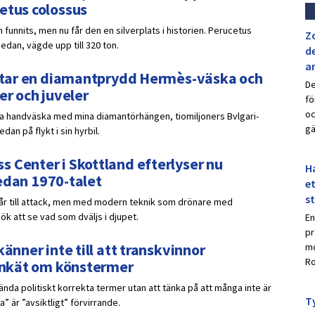
etus colossus
 funnits, men nu får den en silverplats i historien. Perucetus
Z
sedan, vägde upp till 320 ton.
de
a
ar tar en diamantprydd Hermès-väska och
De
er och juveler
fö
oc
ydda handväska med mina diamantörhängen, tiomiljoners Bvlgari-
gä
an på flykt i sin hyrbil.
 Center i Skottland efterlyser nu
Ha
 sedan 1970-talet
et
s
går till attack, men med modern teknik som drönare med
k att se vad som dväljs i djupet.
En
pr
änner inte till att transkvinnor
mo
Ro
 enkät om könstermer
nda politiskt korrekta termer utan att tänka på att många inte är
Ty
 är ”avsiktligt” förvirrande.