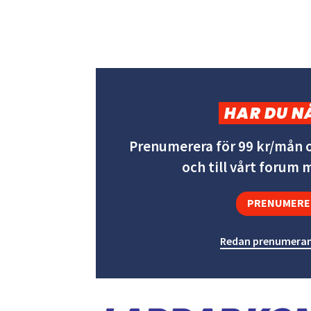
HAR DU N
Prenumerera för 99 kr/mån o
och till vårt forum
PRENUMERE
Redan prenumeran