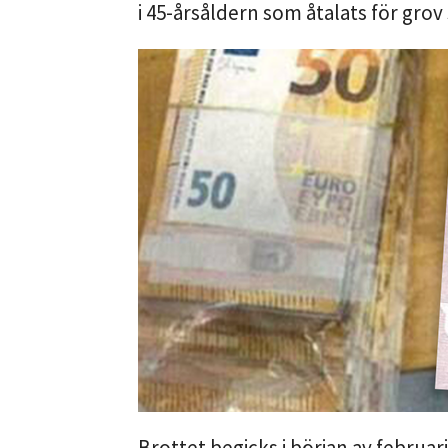
i 45-årsåldern som åtalats för gro
Brottet begicks i början av febru