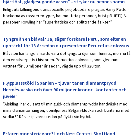
hjärtlöst, glädjesugande väsen” – stryker nu hennes namn
Enligt utställningens transsexuelle projektledare präglas Harry Potter-
böckerna av rasstereotyper, hat mot feta personer, brist på HBTQIA+-
personer. Rowling har ”superhatiska och splittrande åsikter.”
Tyngre än en blåval? Ja, säger forskare i Peru, som efter en
upptäckt för 13 år sedan nu presenterar Perucetus colossus
Blåvalen har länge ansetts vara det tyngsta djur som funnits, men nu får
den en silverplats i historien. Perucetus colossus, som gled runt i
vattnet för 39 miljoner år sedan, vägde upp till 320 ton.
Flygplatsstöld i Spanien – tjuvar tar en diamantprydd
Hermès-väska och över 90 miljoner kronor i kontanter och
juveler
”Älskling, har du sett till min guld- och diamantprydda handväska med
mina diamantörhängen, tiomiljoners Bvlgari-klockan och buntarna med
sedlar?” Då var tjuvarna redan på flykt i sin hyrbil.
Erfaren monsterjägare? Loch Ness Center i Skottland