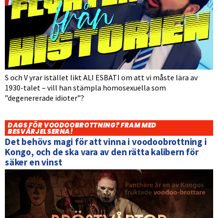
S och V yrar istället likt ALI ESBATI om att vi måste lära av
1930-talet – vill han stämpla homosexuella som
”degenererade idioter”?
DAGS FÖR VOODOOBROTTNING? FRAM MED
BESVÄRJELSERNA!
Det behövs magi för att vinna i voodoobrottning i
Kongo, och de ska vara av den rätta kalibern för
säker en vinst