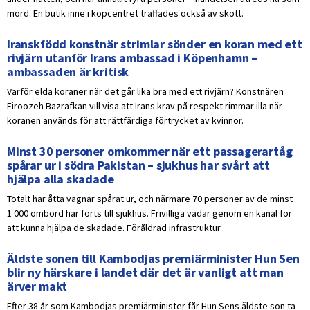
mord. En butik inne i köpcentret träffades också av skott.
Iranskfödd konstnär strimlar sönder en koran med ett
rivjärn utanför Irans ambassad i Köpenhamn –
ambassaden är kritisk
Varför elda koraner när det går lika bra med ett rivjärn? Konstnären
Firoozeh Bazrafkan vill visa att Irans krav på respekt rimmar illa när
koranen används för att rättfärdiga förtrycket av kvinnor.
Minst 30 personer omkommer när ett passagerartåg
spårar ur i södra Pakistan – sjukhus har svårt att
hjälpa alla skadade
Totalt har åtta vagnar spårat ur, och närmare 70 personer av de minst
1 000 ombord har förts till sjukhus. Frivilliga vadar genom en kanal för
att kunna hjälpa de skadade. Föråldrad infrastruktur.
Äldste sonen till Kambodjas premiärminister Hun Sen
blir ny härskare i landet där det är vanligt att man
ärver makt
Efter 38 år som Kambodjas premiärminister får Hun Sens äldste son ta