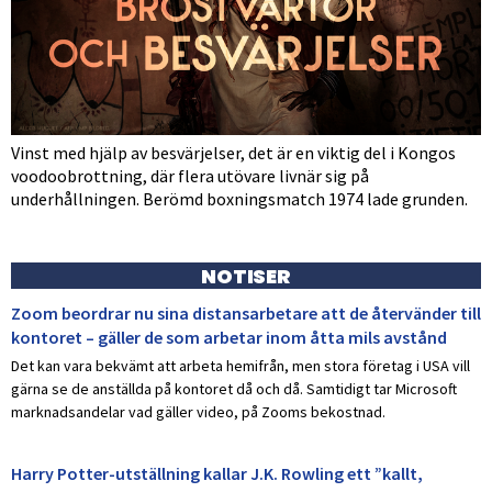
Vinst med hjälp av besvärjelser, det är en viktig del i Kongos
voodoobrottning, där flera utövare livnär sig på
underhållningen. Berömd boxningsmatch 1974 lade grunden.
NOTISER
Zoom beordrar nu sina distansarbetare att de återvänder till
kontoret – gäller de som arbetar inom åtta mils avstånd
Det kan vara bekvämt att arbeta hemifrån, men stora företag i USA vill
gärna se de anställda på kontoret då och då. Samtidigt tar Microsoft
marknadsandelar vad gäller video, på Zooms bekostnad.
Harry Potter-utställning kallar J.K. Rowling ett ”kallt,