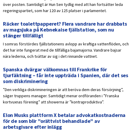
över posten. Samtidigt är Hun Sen tydlig med att han fortsätter leda
regeringspartiet, som har 120 av 125 platser i parlamentet.
Räcker toalettpapperet? Flera vandrare har drabbats
av magsjuka på Kebnekaise fjällstation, som nu
stänger tillfälligt
I somras förstördes fjällstationens avlopp av kraftiga vattenflöden, och
det har inte fungerat med de tillfälliga bajamajorna. Vandrare bajsar
nära lederna, och tvättar av sig i det rinnande vattnet.
Spanska dvärgar välkomnas till Frankrike för
tjurfäktning – får inte uppträda i Spanien, där det ses
som diskriminering
”Den verkliga diskrimineringen är att beröva dem deras försörjning”,
säger truppens manager. Samtidigt menar ordföranden i ”Franska
kortvuxnas förening” att showerna är ”kontraproduktiva”.
Elon Musks plattform X betalar advokatkostnaderna
för de som blir ”orättvist behandlade” av
arbetsgivare efter inlägg