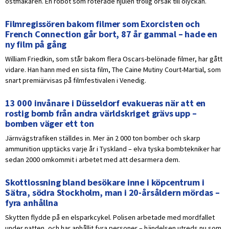
ostmakaren. En robot som roterade hjulen trolig orsak till olyckan.
Filmregissören bakom filmer som Exorcisten och
French Connection går bort, 87 år gammal – hade en
ny film på gång
William Friedkin, som står bakom flera Oscars-belönade filmer, har gått
vidare. Han hann med en sista film, The Caine Mutiny Court-Martial, som
snart premiärvisas på filmfestivalen i Venedig.
13 000 invånare i Düsseldorf evakueras när att en
rostig bomb från andra världskriget grävs upp –
bomben väger ett ton
Järnvägstrafiken ställdes in. Mer än 2 000 ton bomber och skarp
ammunition upptäcks varje år i Tyskland – elva tyska bombtekniker har
sedan 2000 omkommit i arbetet med att desarmera dem.
Skottlossning bland besökare inne i köpcentrum i
Sätra, södra Stockholm, man i 20-årsåldern mördas –
fyra anhållna
Skytten flydde på en elsparkcykel. Polisen arbetade med mordfallet
under natten, och har anhållit fyra personer – händelsen utreds nu som