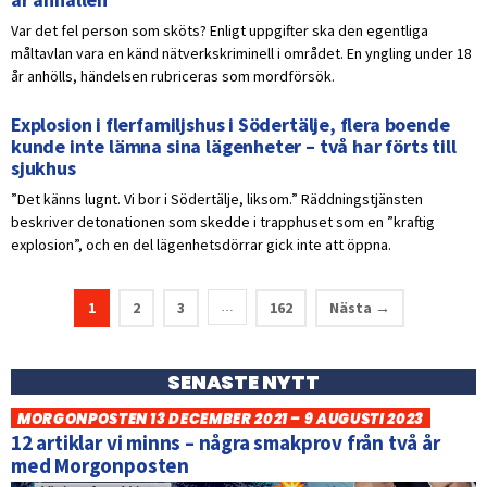
Var det fel person som sköts? Enligt uppgifter ska den egentliga
måltavlan vara en känd nätverkskriminell i området. En yngling under 18
år anhölls, händelsen rubriceras som mordförsök.
Explosion i flerfamiljshus i Södertälje, flera boende
kunde inte lämna sina lägenheter – två har förts till
sjukhus
”Det känns lugnt. Vi bor i Södertälje, liksom.” Räddningstjänsten
beskriver detonationen som skedde i trapphuset som en ”kraftig
explosion”, och en del lägenhetsdörrar gick inte att öppna.
1
2
3
162
Nästa →
…
SENASTE NYTT
MORGONPOSTEN 13 DECEMBER 2021 – 9 AUGUSTI 2023
12 artiklar vi minns – några smakprov från två år
med Morgonposten