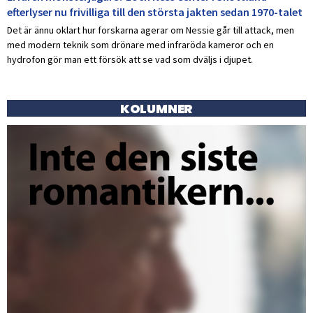
efterlyser nu frivilliga till den största jakten sedan 1970-talet
Det är ännu oklart hur forskarna agerar om Nessie går till attack, men
med modern teknik som drönare med infraröda kameror och en
hydrofon gör man ett försök att se vad som dväljs i djupet.
KOLUMNER