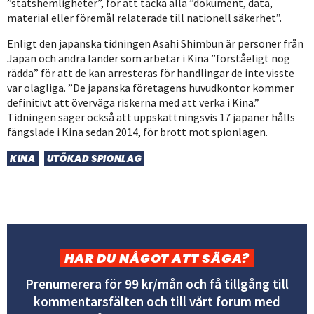
”statshemligheter”, för att täcka alla ”dokument, data,
material eller föremål relaterade till nationell säkerhet”.
Enligt den japanska tidningen Asahi Shimbun är personer från
Japan och andra länder som arbetar i Kina ”förståeligt nog
rädda” för att de kan arresteras för handlingar de inte visste
var olagliga. ”De japanska företagens huvudkontor kommer
definitivt att överväga riskerna med att verka i Kina.”
Tidningen säger också att uppskattningsvis 17 japaner hålls
fängslade i Kina sedan 2014, för brott mot spionlagen.
KINA
UTÖKAD SPIONLAG
HAR DU NÅGOT ATT SÄGA?
Prenumerera för 99 kr/mån och få tillgång till
kommentarsfälten och till vårt forum med