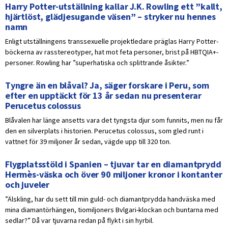
Harry Potter-utställning kallar J.K. Rowling ett ”kallt,
hjärtlöst, glädjesugande väsen” – stryker nu hennes
namn
Enligt utställningens transsexuelle projektledare präglas Harry Potter-
böckerna av rasstereotyper, hat mot feta personer, brist på HBTQIA+-
personer. Rowling har ”superhatiska och splittrande åsikter.”
Tyngre än en blåval? Ja, säger forskare i Peru, som
efter en upptäckt för 13 år sedan nu presenterar
Perucetus colossus
Blåvalen har länge ansetts vara det tyngsta djur som funnits, men nu får
den en silverplats i historien. Perucetus colossus, som gled runt i
vattnet för 39 miljoner år sedan, vägde upp till 320 ton.
Flygplatsstöld i Spanien – tjuvar tar en diamantprydd
Hermès-väska och över 90 miljoner kronor i kontanter
och juveler
”Älskling, har du sett till min guld- och diamantprydda handväska med
mina diamantörhängen, tiomiljoners Bvlgari-klockan och buntarna med
sedlar?” Då var tjuvarna redan på flykt i sin hyrbil.