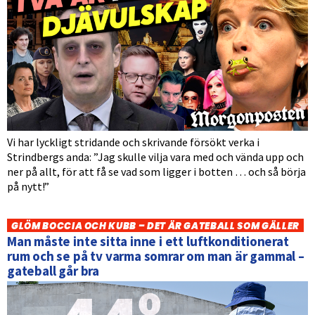
Vi har lyckligt stridande och skrivande försökt verka i
Strindbergs anda: ”Jag skulle vilja vara med och vända upp och
ner på allt, för att få se vad som ligger i botten … och så börja
på nytt!”
GLÖM BOCCIA OCH KUBB – DET ÄR GATEBALL SOM GÄLLER
Man måste inte sitta inne i ett luftkonditionerat
rum och se på tv varma somrar om man är gammal –
gateball går bra