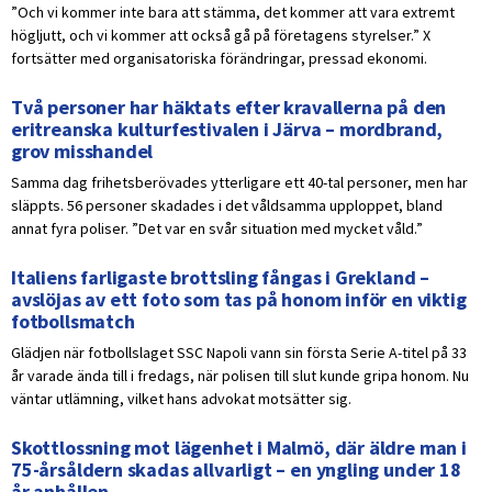
”Och vi kommer inte bara att stämma, det kommer att vara extremt
högljutt, och vi kommer att också gå på företagens styrelser.” X
fortsätter med organisatoriska förändringar, pressad ekonomi.
Två personer har häktats efter kravallerna på den
eritreanska kulturfestivalen i Järva – mordbrand,
grov misshandel
Samma dag frihetsberövades ytterligare ett 40-tal personer, men har
släppts. 56 personer skadades i det våldsamma upploppet, bland
annat fyra poliser. ”Det var en svår situation med mycket våld.”
Italiens farligaste brottsling fångas i Grekland –
avslöjas av ett foto som tas på honom inför en viktig
fotbollsmatch
Glädjen när fotbollslaget SSC Napoli vann sin första Serie A-titel på 33
år varade ända till i fredags, när polisen till slut kunde gripa honom. Nu
väntar utlämning, vilket hans advokat motsätter sig.
Skottlossning mot lägenhet i Malmö, där äldre man i
75-årsåldern skadas allvarligt – en yngling under 18
år anhållen