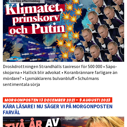
Droskdrottningen Strandhälls taxiresor för 500 000 • Säpo-
skojarna • Hallick blir advokat • Koranbrännare farligare än
mördare? • Lyxmäklarens bulvanbluff • Schulmans
sentimentala sörja
MORGONPOSTEN 13 DECEMBER 2021 – 9 AUGUSTI 2023
KÄRA LÄSARE! NU SÄGER VI PÅ MORGONPOSTEN
FARVÄL