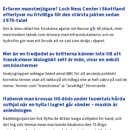
Erfaren monsterjägare? Loch Ness Center i Skottland
efterlyser nu frivilliga till den största jakten sedan
1970-talet
Det är ännu oklart hur forskarna agerar om Nessie går till attack, men
med modern teknik som drönare med infraröda kameror och en
hydrofon gör man ett försök att se vad som dväljs i djupet.
Mer än en tredjedel av britterna känner inte till att
transkvinnor biologiskt sett är män, visar en enkät
om könstermer
Analysgruppen anklagar bland annat BBC för att använda politiskt
korrekta termer utan att tänka på att många inte är helt säkra på vad de
menar. Termer som ”transkvinna” är ”avsiktligt” förvirrande.
Italiensk man krossas till döds under tusentals hårda
osthjul när en hylla i lagret går sönder – maskin är
anledningen
Räddningstjänsten fick flytta de 40 kilo tunga osthjulen för hand, och
det tog tolv timmar innan man kunde lokalisera den 75-årige