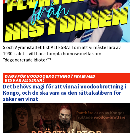
S och V yrar istället likt ALI ESBATI om att vi måste lära av
1930-talet – vill han stämpla homosexuella som
”degenererade idioter”?
DAGS FÖR VOODOOBROTTNING? FRAM MED
BESVÄRJELSERNA!
Det behövs magi för att vinna i voodoobrottning i
Kongo, och de ska vara av den rätta kalibern för
säker en vinst