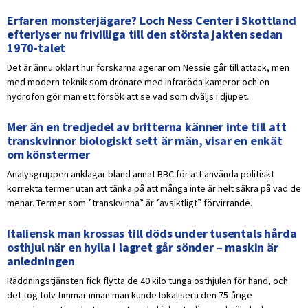
Erfaren monsterjägare? Loch Ness Center i Skottland
efterlyser nu frivilliga till den största jakten sedan
1970-talet
Det är ännu oklart hur forskarna agerar om Nessie går till attack, men
med modern teknik som drönare med infraröda kameror och en
hydrofon gör man ett försök att se vad som dväljs i djupet.
Mer än en tredjedel av britterna känner inte till att
transkvinnor biologiskt sett är män, visar en enkät
om könstermer
Analysgruppen anklagar bland annat BBC för att använda politiskt
korrekta termer utan att tänka på att många inte är helt säkra på vad de
menar. Termer som ”transkvinna” är ”avsiktligt” förvirrande.
Italiensk man krossas till döds under tusentals hårda
osthjul när en hylla i lagret går sönder – maskin är
anledningen
Räddningstjänsten fick flytta de 40 kilo tunga osthjulen för hand, och
det tog tolv timmar innan man kunde lokalisera den 75-årige