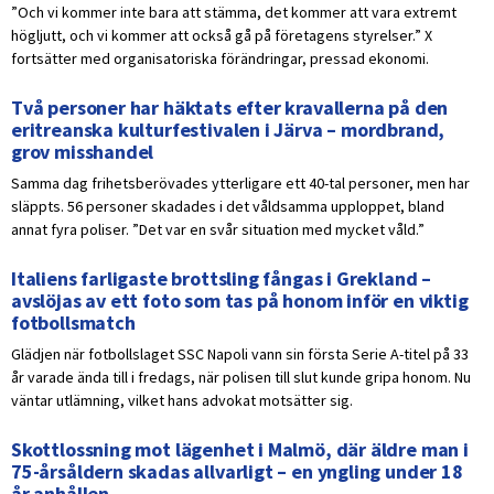
”Och vi kommer inte bara att stämma, det kommer att vara extremt
högljutt, och vi kommer att också gå på företagens styrelser.” X
fortsätter med organisatoriska förändringar, pressad ekonomi.
Två personer har häktats efter kravallerna på den
eritreanska kulturfestivalen i Järva – mordbrand,
grov misshandel
Samma dag frihetsberövades ytterligare ett 40-tal personer, men har
släppts. 56 personer skadades i det våldsamma upploppet, bland
annat fyra poliser. ”Det var en svår situation med mycket våld.”
Italiens farligaste brottsling fångas i Grekland –
avslöjas av ett foto som tas på honom inför en viktig
fotbollsmatch
Glädjen när fotbollslaget SSC Napoli vann sin första Serie A-titel på 33
år varade ända till i fredags, när polisen till slut kunde gripa honom. Nu
väntar utlämning, vilket hans advokat motsätter sig.
Skottlossning mot lägenhet i Malmö, där äldre man i
75-årsåldern skadas allvarligt – en yngling under 18
år anhållen