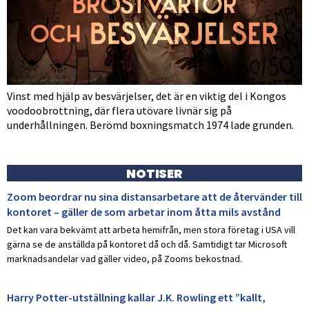
Vinst med hjälp av besvärjelser, det är en viktig del i Kongos
voodoobrottning, där flera utövare livnär sig på
underhållningen. Berömd boxningsmatch 1974 lade grunden.
NOTISER
Zoom beordrar nu sina distansarbetare att de återvänder till
kontoret – gäller de som arbetar inom åtta mils avstånd
Det kan vara bekvämt att arbeta hemifrån, men stora företag i USA vill
gärna se de anställda på kontoret då och då. Samtidigt tar Microsoft
marknadsandelar vad gäller video, på Zooms bekostnad.
Harry Potter-utställning kallar J.K. Rowling ett ”kallt,