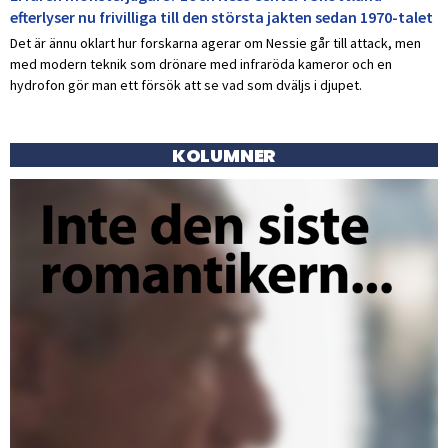
efterlyser nu frivilliga till den största jakten sedan 1970-talet
Det är ännu oklart hur forskarna agerar om Nessie går till attack, men
med modern teknik som drönare med infraröda kameror och en
hydrofon gör man ett försök att se vad som dväljs i djupet.
KOLUMNER