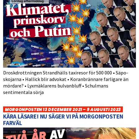
Droskdrottningen Strandhälls taxiresor för 500 000 • Säpo-
skojarna • Hallick blir advokat • Koranbrännare farligare än
mördare? • Lyxmäklarens bulvanbluff • Schulmans
sentimentala sörja
MORGONPOSTEN 13 DECEMBER 2021 – 9 AUGUSTI 2023
KÄRA LÄSARE! NU SÄGER VI PÅ MORGONPOSTEN
FARVÄL