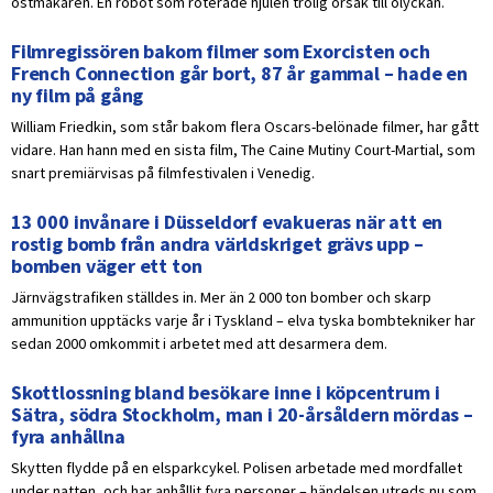
ostmakaren. En robot som roterade hjulen trolig orsak till olyckan.
Filmregissören bakom filmer som Exorcisten och
French Connection går bort, 87 år gammal – hade en
ny film på gång
William Friedkin, som står bakom flera Oscars-belönade filmer, har gått
vidare. Han hann med en sista film, The Caine Mutiny Court-Martial, som
snart premiärvisas på filmfestivalen i Venedig.
13 000 invånare i Düsseldorf evakueras när att en
rostig bomb från andra världskriget grävs upp –
bomben väger ett ton
Järnvägstrafiken ställdes in. Mer än 2 000 ton bomber och skarp
ammunition upptäcks varje år i Tyskland – elva tyska bombtekniker har
sedan 2000 omkommit i arbetet med att desarmera dem.
Skottlossning bland besökare inne i köpcentrum i
Sätra, södra Stockholm, man i 20-årsåldern mördas –
fyra anhållna
Skytten flydde på en elsparkcykel. Polisen arbetade med mordfallet
under natten, och har anhållit fyra personer – händelsen utreds nu som