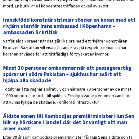
mord. En butik inne i köpcentret träffades också av skott.
Iranskfödd konstnär strimlar sönder en koran med ett
rivjärn utanför Irans ambassad i Köpenhamn –
ambassaden är kritisk
Varför elda koraner när det går lika bra med ett rivjärn? Konstnären
Firoozeh Bazrafkan vill visa att Irans krav på respekt rimmar illa när
koranen används för att rättfärdiga förtrycket av kvinnor.
Minst 30 personer omkommer när ett passagerartåg
spårar ur i södra Pakistan – sjukhus har svårt att
hjälpa alla skadade
Totalt har åtta vagnar spårat ur, och närmare 70 personer av de minst
1 000 ombord har förts till sjukhus. Frivilliga vadar genom en kanal för
att kunna hjälpa de skadade. Föråldrad infrastruktur.
Äldste sonen till Kambodjas premiärminister Hun Sen
blir ny härskare i landet där det är vanligt att man
ärver makt
Efter 38 år som Kambodjas premiärminister får Hun Sens äldste son ta