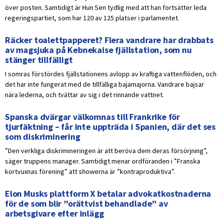
över posten. Samtidigt är Hun Sen tydlig med att han fortsätter leda
regeringspartiet, som har 120 av 125 platser i parlamentet.
Räcker toalettpapperet? Flera vandrare har drabbats
av magsjuka på Kebnekaise fjällstation, som nu
stänger tillfälligt
I somras förstördes fjällstationens avlopp av kraftiga vattenflöden, och
det har inte fungerat med de tillfälliga bajamajorna. Vandrare bajsar
nära lederna, och tvättar av sig i det rinnande vattnet.
Spanska dvärgar välkomnas till Frankrike för
tjurfäktning – får inte uppträda i Spanien, där det ses
som diskriminering
”Den verkliga diskrimineringen är att beröva dem deras försörjning”,
säger truppens manager. Samtidigt menar ordföranden i ”Franska
kortvuxnas förening” att showerna är ”kontraproduktiva”.
Elon Musks plattform X betalar advokatkostnaderna
för de som blir ”orättvist behandlade” av
arbetsgivare efter inlägg