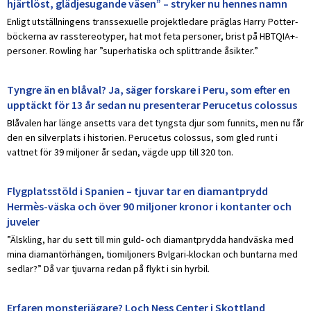
hjärtlöst, glädjesugande väsen” – stryker nu hennes namn
Enligt utställningens transsexuelle projektledare präglas Harry Potter-
böckerna av rasstereotyper, hat mot feta personer, brist på HBTQIA+-
personer. Rowling har ”superhatiska och splittrande åsikter.”
Tyngre än en blåval? Ja, säger forskare i Peru, som efter en
upptäckt för 13 år sedan nu presenterar Perucetus colossus
Blåvalen har länge ansetts vara det tyngsta djur som funnits, men nu får
den en silverplats i historien. Perucetus colossus, som gled runt i
vattnet för 39 miljoner år sedan, vägde upp till 320 ton.
Flygplatsstöld i Spanien – tjuvar tar en diamantprydd
Hermès-väska och över 90 miljoner kronor i kontanter och
juveler
”Älskling, har du sett till min guld- och diamantprydda handväska med
mina diamantörhängen, tiomiljoners Bvlgari-klockan och buntarna med
sedlar?” Då var tjuvarna redan på flykt i sin hyrbil.
Erfaren monsterjägare? Loch Ness Center i Skottland