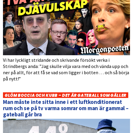
Vi har lyckligt stridande och skrivande försökt verka i
Strindbergs anda: ”Jag skulle vilja vara med och vända upp och
ner på allt, för att få se vad som ligger i botten … och så börja
på nytt!”
GLÖM BOCCIA OCH KUBB – DET ÄR GATEBALL SOM GÄLLER
Man måste inte sitta inne i ett luftkonditionerat
rum och se på tv varma somrar om man är gammal –
gateball går bra