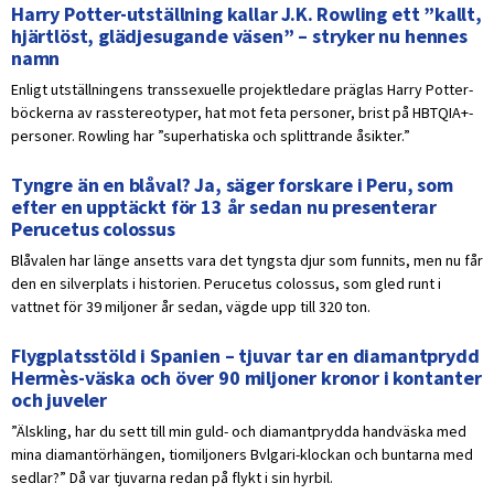
Harry Potter-utställning kallar J.K. Rowling ett ”kallt,
hjärtlöst, glädjesugande väsen” – stryker nu hennes
namn
Enligt utställningens transsexuelle projektledare präglas Harry Potter-
böckerna av rasstereotyper, hat mot feta personer, brist på HBTQIA+-
personer. Rowling har ”superhatiska och splittrande åsikter.”
Tyngre än en blåval? Ja, säger forskare i Peru, som
efter en upptäckt för 13 år sedan nu presenterar
Perucetus colossus
Blåvalen har länge ansetts vara det tyngsta djur som funnits, men nu får
den en silverplats i historien. Perucetus colossus, som gled runt i
vattnet för 39 miljoner år sedan, vägde upp till 320 ton.
Flygplatsstöld i Spanien – tjuvar tar en diamantprydd
Hermès-väska och över 90 miljoner kronor i kontanter
och juveler
”Älskling, har du sett till min guld- och diamantprydda handväska med
mina diamantörhängen, tiomiljoners Bvlgari-klockan och buntarna med
sedlar?” Då var tjuvarna redan på flykt i sin hyrbil.