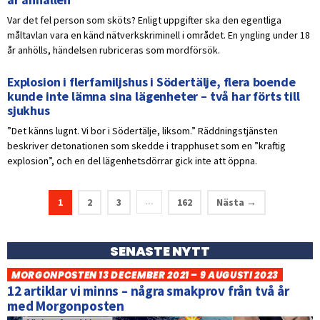
Var det fel person som sköts? Enligt uppgifter ska den egentliga
måltavlan vara en känd nätverkskriminell i området. En yngling under 18
år anhölls, händelsen rubriceras som mordförsök.
Explosion i flerfamiljshus i Södertälje, flera boende
kunde inte lämna sina lägenheter – två har förts till
sjukhus
”Det känns lugnt. Vi bor i Södertälje, liksom.” Räddningstjänsten
beskriver detonationen som skedde i trapphuset som en ”kraftig
explosion”, och en del lägenhetsdörrar gick inte att öppna.
1
2
3
162
Nästa →
…
SENASTE NYTT
MORGONPOSTEN 13 DECEMBER 2021 – 9 AUGUSTI 2023
12 artiklar vi minns – några smakprov från två år
med Morgonposten