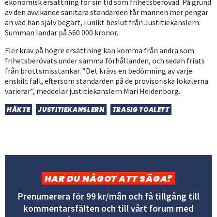
ekonomisk ersättning för sin tid som frihetsberövad. På grund
av den avvikande sanitära standarden får mannen mer pengar
än vad han själv begärt, i unikt beslut från Justitiekanslern.
Summan landar på 560 000 kronor.
Fler krav på högre ersättning kan komma från andra som
frihetsberövats under samma förhållanden, och sedan friats
från brottsmisstankar. ”Det krävs en bedömning av varje
enskilt fall, eftersom standarden på de provisoriska lokalerna
varierar”, meddelar justitiekanslern Mari Heidenborg.
HÄKTE
JUSTITIEKANSLERN
TRASIG TOALETT
HAR DU NÅGOT ATT SÄGA?
Prenumerera för 99 kr/mån och få tillgång till
kommentarsfälten och till vårt forum med