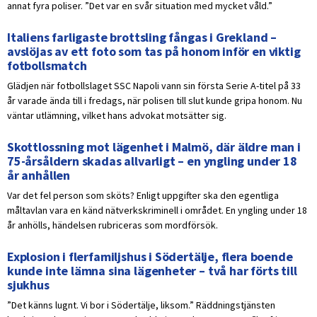
annat fyra poliser. ”Det var en svår situation med mycket våld.”
Italiens farligaste brottsling fångas i Grekland –
avslöjas av ett foto som tas på honom inför en viktig
fotbollsmatch
Glädjen när fotbollslaget SSC Napoli vann sin första Serie A-titel på 33
år varade ända till i fredags, när polisen till slut kunde gripa honom. Nu
väntar utlämning, vilket hans advokat motsätter sig.
Skottlossning mot lägenhet i Malmö, där äldre man i
75-årsåldern skadas allvarligt – en yngling under 18
år anhållen
Var det fel person som sköts? Enligt uppgifter ska den egentliga
måltavlan vara en känd nätverkskriminell i området. En yngling under 18
år anhölls, händelsen rubriceras som mordförsök.
Explosion i flerfamiljshus i Södertälje, flera boende
kunde inte lämna sina lägenheter – två har förts till
sjukhus
”Det känns lugnt. Vi bor i Södertälje, liksom.” Räddningstjänsten