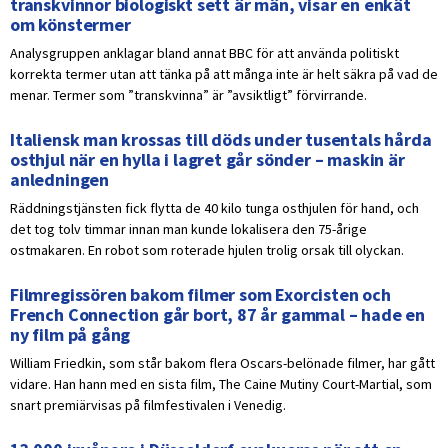
transkvinnor biologiskt sett är män, visar en enkät
om könstermer
Analysgruppen anklagar bland annat BBC för att använda politiskt
korrekta termer utan att tänka på att många inte är helt säkra på vad de
menar. Termer som ”transkvinna” är ”avsiktligt” förvirrande.
Italiensk man krossas till döds under tusentals hårda
osthjul när en hylla i lagret går sönder – maskin är
anledningen
Räddningstjänsten fick flytta de 40 kilo tunga osthjulen för hand, och
det tog tolv timmar innan man kunde lokalisera den 75-årige
ostmakaren. En robot som roterade hjulen trolig orsak till olyckan.
Filmregissören bakom filmer som Exorcisten och
French Connection går bort, 87 år gammal – hade en
ny film på gång
William Friedkin, som står bakom flera Oscars-belönade filmer, har gått
vidare. Han hann med en sista film, The Caine Mutiny Court-Martial, som
snart premiärvisas på filmfestivalen i Venedig.