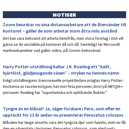
NOTISER
Zoom beordrar nu sina distansarbetare att de återvänder till
kontoret – gäller de som arbetar inom åtta mils avstånd
Det kan vara bekvämt att arbeta hemifrån, men stora företag i USA vill
gärna se de anställda på kontoret då och då. Samtidigt tar Microsoft
marknadsandelar vad gäller video, på Zooms bekostnad.
Harry Potter-utställning kallar J.K. Rowling ett ”kallt,
hjärtlöst, glädjesugande väsen” – stryker nu hennes namn
Enligt utställningens transsexuelle projektledare präglas Harry Potter-
böckerna av rasstereotyper, hat mot feta personer, brist på HBTQIA+-
personer. Rowling har ”superhatiska och splittrande åsikter.”
Tyngre än en blåval? Ja, säger forskare i Peru, som efter en
upptäckt för 13 år sedan nu presenterar Perucetus colossus
Blåvalen har länge ansetts vara det tyngsta djur som funnits, men nu får
den en silverplats i historien. Perucetus colossus, som gled runt i