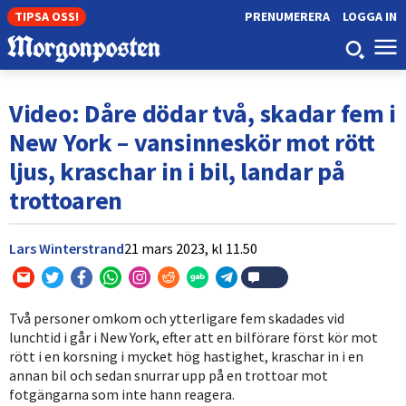
TIPSA OSS!
PRENUMERERA
LOGGA IN
Video: Dåre dödar två, skadar fem i
New York – vansinneskör mot rött
ljus, kraschar in i bil, landar på
trottoaren
Lars Winterstrand
21 mars 2023,
kl
11.50
Två personer omkom och ytterligare fem skadades vid
lunchtid i går i New York, efter att en bilförare först kör mot
rött i en korsning i mycket hög hastighet, kraschar in i en
annan bil och sedan snurrar upp på en trottoar mot
fotgängarna som inte hann reagera.