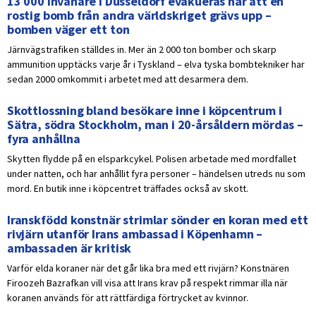
13 000 invånare i Düsseldorf evakueras när att en
rostig bomb från andra världskriget grävs upp –
bomben väger ett ton
Järnvägstrafiken ställdes in. Mer än 2 000 ton bomber och skarp
ammunition upptäcks varje år i Tyskland – elva tyska bombtekniker har
sedan 2000 omkommit i arbetet med att desarmera dem.
Skottlossning bland besökare inne i köpcentrum i
Sätra, södra Stockholm, man i 20-årsåldern mördas –
fyra anhållna
Skytten flydde på en elsparkcykel. Polisen arbetade med mordfallet
under natten, och har anhållit fyra personer – händelsen utreds nu som
mord. En butik inne i köpcentret träffades också av skott.
Iranskfödd konstnär strimlar sönder en koran med ett
rivjärn utanför Irans ambassad i Köpenhamn –
ambassaden är kritisk
Varför elda koraner när det går lika bra med ett rivjärn? Konstnären
Firoozeh Bazrafkan vill visa att Irans krav på respekt rimmar illa när
koranen används för att rättfärdiga förtrycket av kvinnor.