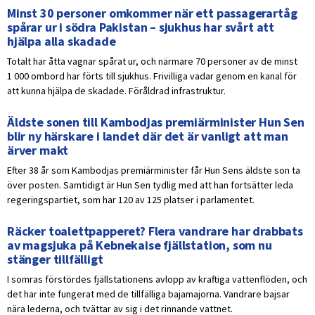
Minst 30 personer omkommer när ett passagerartåg
spårar ur i södra Pakistan – sjukhus har svårt att
hjälpa alla skadade
Totalt har åtta vagnar spårat ur, och närmare 70 personer av de minst
1 000 ombord har förts till sjukhus. Frivilliga vadar genom en kanal för
att kunna hjälpa de skadade. Föråldrad infrastruktur.
Äldste sonen till Kambodjas premiärminister Hun Sen
blir ny härskare i landet där det är vanligt att man
ärver makt
Efter 38 år som Kambodjas premiärminister får Hun Sens äldste son ta
över posten. Samtidigt är Hun Sen tydlig med att han fortsätter leda
regeringspartiet, som har 120 av 125 platser i parlamentet.
Räcker toalettpapperet? Flera vandrare har drabbats
av magsjuka på Kebnekaise fjällstation, som nu
stänger tillfälligt
I somras förstördes fjällstationens avlopp av kraftiga vattenflöden, och
det har inte fungerat med de tillfälliga bajamajorna. Vandrare bajsar
nära lederna, och tvättar av sig i det rinnande vattnet.