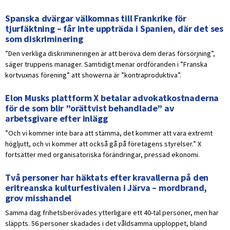
Spanska dvärgar välkomnas till Frankrike för
tjurfäktning – får inte uppträda i Spanien, där det ses
som diskriminering
”Den verkliga diskrimineringen är att beröva dem deras försörjning”,
säger truppens manager. Samtidigt menar ordföranden i ”Franska
kortvuxnas förening” att showerna är ”kontraproduktiva”.
Elon Musks plattform X betalar advokatkostnaderna
för de som blir ”orättvist behandlade” av
arbetsgivare efter inlägg
”Och vi kommer inte bara att stämma, det kommer att vara extremt
högljutt, och vi kommer att också gå på företagens styrelser.” X
fortsätter med organisatoriska förändringar, pressad ekonomi.
Två personer har häktats efter kravallerna på den
eritreanska kulturfestivalen i Järva – mordbrand,
grov misshandel
Samma dag frihetsberövades ytterligare ett 40-tal personer, men har
släppts. 56 personer skadades i det våldsamma upploppet, bland