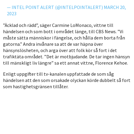
— INTEL POINT ALERT (@INTELPOINTALERT)
MARCH 20,
2023
”Äcklad och rädd”, säger Carmine LoMonaco, vittne till
händelsen och som bott i området länge, till CBS News. ”Vi
måste sätta människor i fängelse, och hålla dem borta från
gatorna.” Andra invånare sa att de var häpna över
hänsynslösheten, och arga över att folk kör så fort i det
trafiktäta området. ”Det är motbjudande. De tar ingen hänsyn
till mänskligt liv längre” sa ett annat vittne, Florence Kehoe.
Enligt uppgifter till tv-kanalen uppfattade de som såg
händelsen att den som orsakade olyckan körde dubbelt så fort
som hastighetsgränsen tillåter.