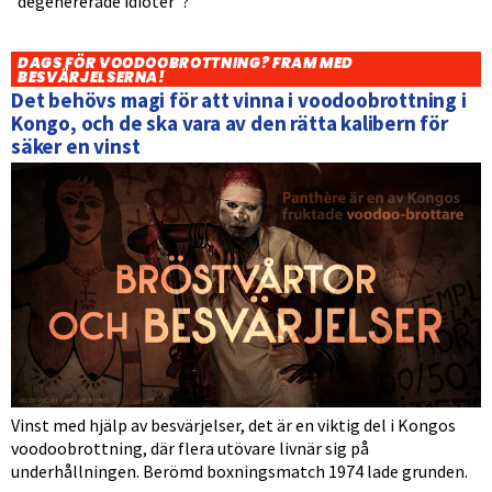
”degenererade idioter”?
DAGS FÖR VOODOOBROTTNING? FRAM MED
BESVÄRJELSERNA!
Det behövs magi för att vinna i voodoobrottning i
Kongo, och de ska vara av den rätta kalibern för
säker en vinst
Vinst med hjälp av besvärjelser, det är en viktig del i Kongos
voodoobrottning, där flera utövare livnär sig på
underhållningen. Berömd boxningsmatch 1974 lade grunden.