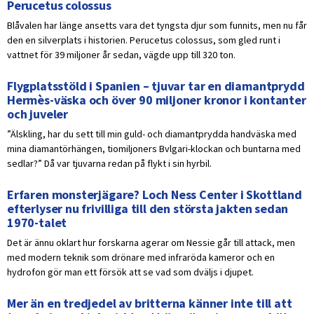
Perucetus colossus
Blåvalen har länge ansetts vara det tyngsta djur som funnits, men nu får
den en silverplats i historien. Perucetus colossus, som gled runt i
vattnet för 39 miljoner år sedan, vägde upp till 320 ton.
Flygplatsstöld i Spanien – tjuvar tar en diamantprydd
Hermès-väska och över 90 miljoner kronor i kontanter
och juveler
”Älskling, har du sett till min guld- och diamantprydda handväska med
mina diamantörhängen, tiomiljoners Bvlgari-klockan och buntarna med
sedlar?” Då var tjuvarna redan på flykt i sin hyrbil.
Erfaren monsterjägare? Loch Ness Center i Skottland
efterlyser nu frivilliga till den största jakten sedan
1970-talet
Det är ännu oklart hur forskarna agerar om Nessie går till attack, men
med modern teknik som drönare med infraröda kameror och en
hydrofon gör man ett försök att se vad som dväljs i djupet.
Mer än en tredjedel av britterna känner inte till att