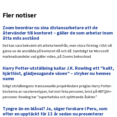
Fler notiser
Zoom beordrar nu sina distansarbetare att de
återvänder till kontoret – gäller de som arbetar inom
åtta mils avstånd
Det kan vara bekvämt att arbeta hemifrån, men stora företag i USA vill
gärna se de anställda på kontoret då och då. Samtidigt tar Microsoft
marknadsandelar vad gäller video, på Zooms bekostnad.
Harry Potter-utställning kallar J.K. Rowling ett ”kallt,
hjärtlöst, glädjesugande väsen” – stryker nu hennes
namn
Enligt utställningens transsexuelle projektledare präglas Harry Potter-
böckerna av rasstereotyper, hat mot feta personer, brist på HBTQIA+-
personer. Rowling har ”superhatiska och splittrande åsikter.”
Tyngre än en blåval? Ja, säger forskare i Peru, som
efter en upptäckt för 13 år sedan nu presenterar