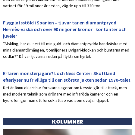
vattnet för 39 miljoner år sedan, vägde upp till 320 ton.
Flygplatsstöld i Spanien – tjuvar tar en diamantprydd
Hermès-väska och över 90 miljoner kronor i kontanter och
juveler
”Älskling, har du sett till min guld- och diamantprydda handväska med
mina diamantörhängen, tiomiljoners Bvlgari-klockan och buntarna med
sedlar?” Då var tjuvarna redan på flykt i sin hyrbil.
Erfaren monsterjägare? Loch Ness Center i Skottland
efterlyser nu frivilliga till den största jakten sedan 1970-talet
Det är ännu oklart hur forskarna agerar om Nessie går till attack, men
med modern teknik som drönare med infraröda kameror och en
hydrofon gör man ett försök att se vad som dväljs i djupet.
KOLUMNER