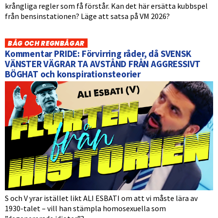
krångliga regler som få förstår. Kan det här ersätta kubbspel
från bensinstationen? Läge att satsa på VM 2026?
BÅG OCH REGNBÅGAR
Kommentar PRIDE: Förvirring råder, då SVENSK
VÄNSTER VÄGRAR TA AVSTÅND FRÅN AGGRESSIVT
BÖGHAT och konspirationsteorier
S och V yrar istället likt ALI ESBATI om att vi måste lära av
1930-talet – vill han stämpla homosexuella som