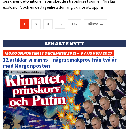
beskriver detonationen som skedde i trapphuset som en ”kraftig
explosion”, och en del lägenhetsdörrar gick inte att öppna.
1
2
3
162
Nästa →
…
SENASTE NYTT
MORGONPOSTEN 13 DECEMBER 2021 – 9 AUGUSTI 2023
12 artiklar vi minns – några smakprov från två år
med Morgonposten