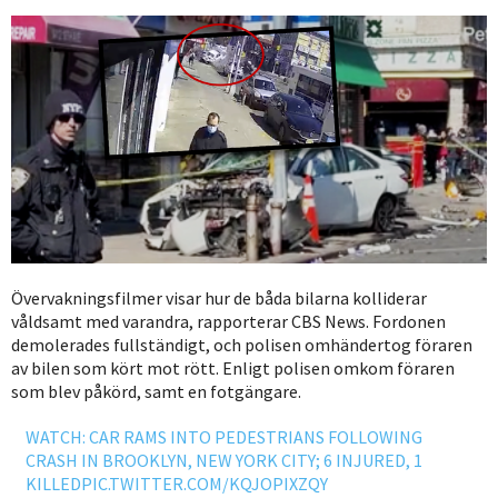
Övervakningsfilmer visar hur de båda bilarna kolliderar
våldsamt med varandra, rapporterar CBS News. Fordonen
demolerades fullständigt, och polisen omhändertog föraren
av bilen som kört mot rött. Enligt polisen omkom föraren
som blev påkörd, samt en fotgängare.
WATCH: CAR RAMS INTO PEDESTRIANS FOLLOWING
CRASH IN BROOKLYN, NEW YORK CITY; 6 INJURED, 1
KILLED
PIC.TWITTER.COM/KQJOPIXZQY