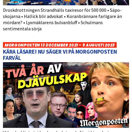
Droskdrottningen Strandhälls taxiresor för 500 000 • Säpo-
skojarna • Hallick blir advokat • Koranbrännare farligare än
mördare? • Lyxmäklarens bulvanbluff • Schulmans
sentimentala sörja
MORGONPOSTEN 13 DECEMBER 2021 – 9 AUGUSTI 2023
KÄRA LÄSARE! NU SÄGER VI PÅ MORGONPOSTEN
FARVÄL