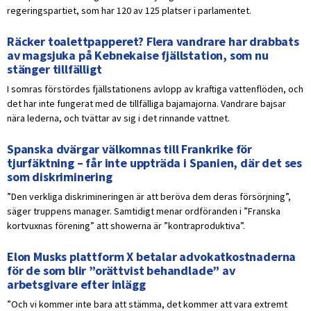
regeringspartiet, som har 120 av 125 platser i parlamentet.
Räcker toalettpapperet? Flera vandrare har drabbats
av magsjuka på Kebnekaise fjällstation, som nu
stänger tillfälligt
I somras förstördes fjällstationens avlopp av kraftiga vattenflöden, och
det har inte fungerat med de tillfälliga bajamajorna. Vandrare bajsar
nära lederna, och tvättar av sig i det rinnande vattnet.
Spanska dvärgar välkomnas till Frankrike för
tjurfäktning – får inte uppträda i Spanien, där det ses
som diskriminering
”Den verkliga diskrimineringen är att beröva dem deras försörjning”,
säger truppens manager. Samtidigt menar ordföranden i ”Franska
kortvuxnas förening” att showerna är ”kontraproduktiva”.
Elon Musks plattform X betalar advokatkostnaderna
för de som blir ”orättvist behandlade” av
arbetsgivare efter inlägg
”Och vi kommer inte bara att stämma, det kommer att vara extremt