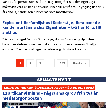
Var det fel person som sköts? Enligt uppgifter ska den egentliga
måltavlan vara en känd nätverkskriminell i området. En yngling under 18
år anhölls, händelsen rubriceras som mordförsök.
Explosion i flerfamiljshus i Södertälje, flera boende
kunde inte lämna sina lägenheter – två har förts till
sjukhus
”Det känns lugnt. Vi bor i Södertälje, liksom.” Räddningstjänsten
beskriver detonationen som skedde i trapphuset som en ”kraftig
explosion”, och en del lägenhetsdörrar gick inte att öppna.
1
2
3
162
Nästa →
…
SENASTE NYTT
MORGONPOSTEN 13 DECEMBER 2021 – 9 AUGUSTI 2023
12 artiklar vi minns – några smakprov från två år
med Morgonposten