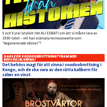
S och V yrar istället likt ALI ESBATI om att vi måste lära av
1930-talet – vill han stämpla homosexuella som
”degenererade idioter”?
DAGS FÖR VOODOOBROTTNING? FRAM MED
BESVÄRJELSERNA!
Det behövs magi för att vinna i voodoobrottning i
Kongo, och de ska vara av den rätta kalibern för
säker en vinst