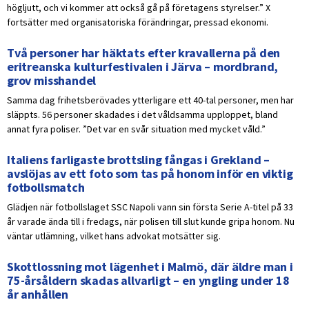
högljutt, och vi kommer att också gå på företagens styrelser.” X
fortsätter med organisatoriska förändringar, pressad ekonomi.
Två personer har häktats efter kravallerna på den
eritreanska kulturfestivalen i Järva – mordbrand,
grov misshandel
Samma dag frihetsberövades ytterligare ett 40-tal personer, men har
släppts. 56 personer skadades i det våldsamma upploppet, bland
annat fyra poliser. ”Det var en svår situation med mycket våld.”
Italiens farligaste brottsling fångas i Grekland –
avslöjas av ett foto som tas på honom inför en viktig
fotbollsmatch
Glädjen när fotbollslaget SSC Napoli vann sin första Serie A-titel på 33
år varade ända till i fredags, när polisen till slut kunde gripa honom. Nu
väntar utlämning, vilket hans advokat motsätter sig.
Skottlossning mot lägenhet i Malmö, där äldre man i
75-årsåldern skadas allvarligt – en yngling under 18
år anhållen