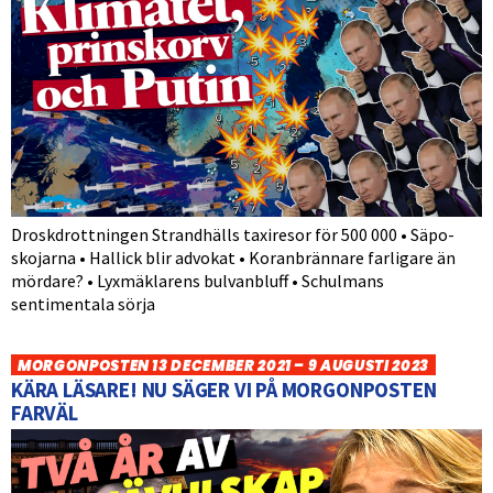
Droskdrottningen Strandhälls taxiresor för 500 000 • Säpo-
skojarna • Hallick blir advokat • Koranbrännare farligare än
mördare? • Lyxmäklarens bulvanbluff • Schulmans
sentimentala sörja
MORGONPOSTEN 13 DECEMBER 2021 – 9 AUGUSTI 2023
KÄRA LÄSARE! NU SÄGER VI PÅ MORGONPOSTEN
FARVÄL