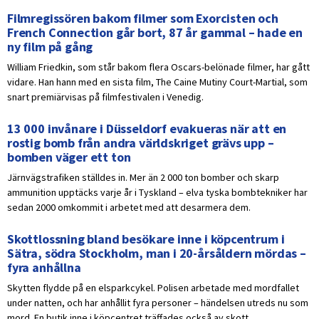
Filmregissören bakom filmer som Exorcisten och
French Connection går bort, 87 år gammal – hade en
ny film på gång
William Friedkin, som står bakom flera Oscars-belönade filmer, har gått
vidare. Han hann med en sista film, The Caine Mutiny Court-Martial, som
snart premiärvisas på filmfestivalen i Venedig.
13 000 invånare i Düsseldorf evakueras när att en
rostig bomb från andra världskriget grävs upp –
bomben väger ett ton
Järnvägstrafiken ställdes in. Mer än 2 000 ton bomber och skarp
ammunition upptäcks varje år i Tyskland – elva tyska bombtekniker har
sedan 2000 omkommit i arbetet med att desarmera dem.
Skottlossning bland besökare inne i köpcentrum i
Sätra, södra Stockholm, man i 20-årsåldern mördas –
fyra anhållna
Skytten flydde på en elsparkcykel. Polisen arbetade med mordfallet
under natten, och har anhållit fyra personer – händelsen utreds nu som
mord. En butik inne i köpcentret träffades också av skott.