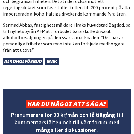
och begränsar friheten. Det strider också mot ett
regeringsdekret som fastställer tullen till 200 procent på alla
importerade alkoholhaltiga drycker de kommande fyra åren.
Sarmad Abbas, fastighetsmäklare i Iraks huvudstad Bagdad, sa
till nyhetsbyrån AFP att förbudet bara skulle driva ut
alkoholförsäljningen på den svarta marknaden. ”Det här är
personliga friheter som man inte kan förbjuda medborgare
från att utöva.”
ALKOHOLFÖRBUD
IRAK
HAR DU NÅGOT ATT SÄGA?
Prenumerera för 99 kr/mån och få tillgång till
kommentarsfälten och till vårt forum med
många fler diskussioner!