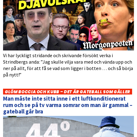
Vi har lyckligt stridande och skrivande försökt verka i
Strindbergs anda: ”Jag skulle vilja vara med och vända upp och
ner på allt, för att få se vad som ligger i botten … och så börja
på nytt!”
GLÖM BOCCIA OCH KUBB – DET ÄR GATEBALL SOM GÄLLER
Man måste inte sitta inne i ett luftkonditionerat
rum och se på tv varma somrar om man är gammal –
gateball går bra