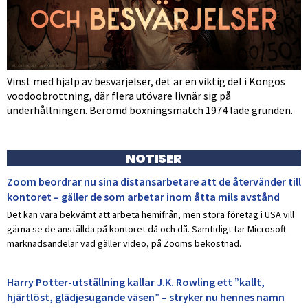
Vinst med hjälp av besvärjelser, det är en viktig del i Kongos
voodoobrottning, där flera utövare livnär sig på
underhållningen. Berömd boxningsmatch 1974 lade grunden.
NOTISER
Zoom beordrar nu sina distansarbetare att de återvänder till
kontoret – gäller de som arbetar inom åtta mils avstånd
Det kan vara bekvämt att arbeta hemifrån, men stora företag i USA vill
gärna se de anställda på kontoret då och då. Samtidigt tar Microsoft
marknadsandelar vad gäller video, på Zooms bekostnad.
Harry Potter-utställning kallar J.K. Rowling ett ”kallt,
hjärtlöst, glädjesugande väsen” – stryker nu hennes namn