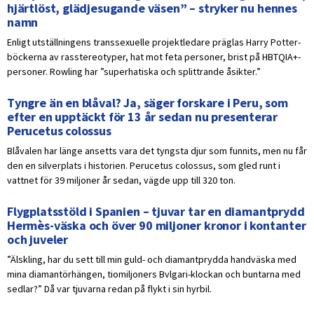
hjärtlöst, glädjesugande väsen” – stryker nu hennes
namn
Enligt utställningens transsexuelle projektledare präglas Harry Potter-
böckerna av rasstereotyper, hat mot feta personer, brist på HBTQIA+-
personer. Rowling har ”superhatiska och splittrande åsikter.”
Tyngre än en blåval? Ja, säger forskare i Peru, som
efter en upptäckt för 13 år sedan nu presenterar
Perucetus colossus
Blåvalen har länge ansetts vara det tyngsta djur som funnits, men nu får
den en silverplats i historien. Perucetus colossus, som gled runt i
vattnet för 39 miljoner år sedan, vägde upp till 320 ton.
Flygplatsstöld i Spanien – tjuvar tar en diamantprydd
Hermès-väska och över 90 miljoner kronor i kontanter
och juveler
”Älskling, har du sett till min guld- och diamantprydda handväska med
mina diamantörhängen, tiomiljoners Bvlgari-klockan och buntarna med
sedlar?” Då var tjuvarna redan på flykt i sin hyrbil.