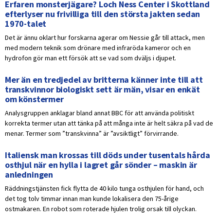
Erfaren monsterjägare? Loch Ness Center i Skottland
efterlyser nu frivilliga till den största jakten sedan
1970-talet
Det är ännu oklart hur forskarna agerar om Nessie går till attack, men
med modern teknik som drönare med infraröda kameror och en
hydrofon gör man ett försök att se vad som dväljs i djupet.
Mer än en tredjedel av britterna känner inte till att
transkvinnor biologiskt sett är män, visar en enkät
om könstermer
Analysgruppen anklagar bland annat BBC för att använda politiskt
korrekta termer utan att tänka på att många inte är helt säkra på vad de
menar. Termer som ”transkvinna” är ”avsiktligt” förvirrande.
Italiensk man krossas till döds under tusentals hårda
osthjul när en hylla i lagret går sönder – maskin är
anledningen
Räddningstjänsten fick flytta de 40 kilo tunga osthjulen för hand, och
det tog tolv timmar innan man kunde lokalisera den 75-årige
ostmakaren. En robot som roterade hjulen trolig orsak till olyckan.