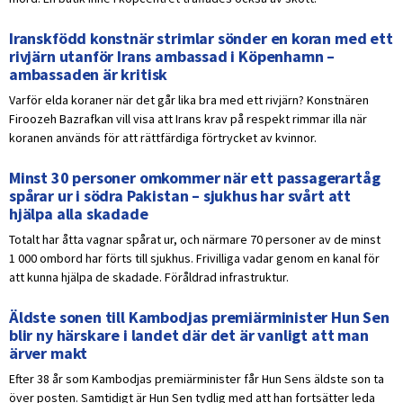
Iranskfödd konstnär strimlar sönder en koran med ett
rivjärn utanför Irans ambassad i Köpenhamn –
ambassaden är kritisk
Varför elda koraner när det går lika bra med ett rivjärn? Konstnären
Firoozeh Bazrafkan vill visa att Irans krav på respekt rimmar illa när
koranen används för att rättfärdiga förtrycket av kvinnor.
Minst 30 personer omkommer när ett passagerartåg
spårar ur i södra Pakistan – sjukhus har svårt att
hjälpa alla skadade
Totalt har åtta vagnar spårat ur, och närmare 70 personer av de minst
1 000 ombord har förts till sjukhus. Frivilliga vadar genom en kanal för
att kunna hjälpa de skadade. Föråldrad infrastruktur.
Äldste sonen till Kambodjas premiärminister Hun Sen
blir ny härskare i landet där det är vanligt att man
ärver makt
Efter 38 år som Kambodjas premiärminister får Hun Sens äldste son ta
över posten. Samtidigt är Hun Sen tydlig med att han fortsätter leda