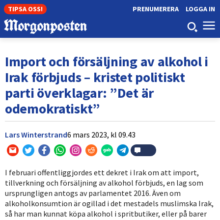
TIPSA OSS!
PRENUMERERA
LOGGA IN
Import och försäljning av alkohol i
Irak förbjuds – kristet politiskt
parti överklagar: ”Det är
odemokratiskt”
Lars Winterstrand
6 mars 2023,
kl
09.43
I februari offentliggjordes ett dekret i Irak om att import,
tillverkning och försäljning av alkohol förbjuds, en lag som
ursprungligen antogs av parlamentet 2016. Även om
alkoholkonsumtion är ogillad i det mestadels muslimska Irak,
så har man kunnat köpa alkohol i spritbutiker, eller på barer