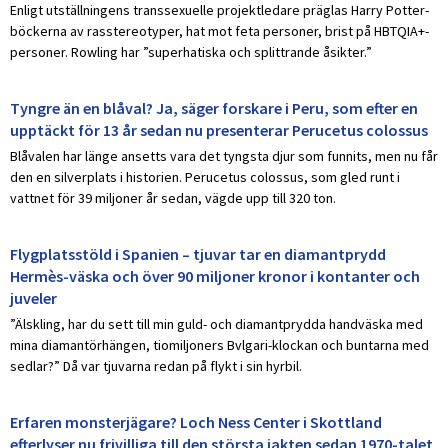
Enligt utställningens transsexuelle projektledare präglas Harry Potter-
böckerna av rasstereotyper, hat mot feta personer, brist på HBTQIA+-
personer. Rowling har ”superhatiska och splittrande åsikter.”
Tyngre än en blåval? Ja, säger forskare i Peru, som efter en
upptäckt för 13 år sedan nu presenterar Perucetus colossus
Blåvalen har länge ansetts vara det tyngsta djur som funnits, men nu får
den en silverplats i historien. Perucetus colossus, som gled runt i
vattnet för 39 miljoner år sedan, vägde upp till 320 ton.
Flygplatsstöld i Spanien – tjuvar tar en diamantprydd
Hermès-väska och över 90 miljoner kronor i kontanter och
juveler
”Älskling, har du sett till min guld- och diamantprydda handväska med
mina diamantörhängen, tiomiljoners Bvlgari-klockan och buntarna med
sedlar?” Då var tjuvarna redan på flykt i sin hyrbil.
Erfaren monsterjägare? Loch Ness Center i Skottland
efterlyser nu frivilliga till den största jakten sedan 1970-talet