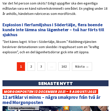
Var det fel person som sköts? Enligt uppgifter ska den egentliga
måltavlan vara en känd nätverkskriminell i området. En yngling under 18
år anhölls, händelsen rubriceras som mordförsök.
Explosion i flerfamiljshus i Södertälje, flera boende
kunde inte lämna sina lägenheter – två har förts till
sjukhus
”Det känns lugnt. Vi bor i Södertälje, liksom.” Räddningstjänsten
beskriver detonationen som skedde i trapphuset som en ”kraftig
explosion”, och en del lägenhetsdörrar gick inte att öppna.
1
2
3
162
Nästa →
…
SENASTE NYTT
MORGONPOSTEN 13 DECEMBER 2021 – 9 AUGUSTI 2023
12 artiklar vi minns – några smakprov från två år
med Morgonposten