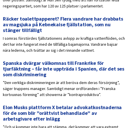
över posten. Samtidigt är Hun Sen tydlig med att han fortsätter leda
regeringspartiet, som har 120 av 125 platser i parlamentet.
Räcker toalettpapperet? Flera vandrare har drabbats
av magsjuka på Kebnekaise fjällstation, som nu
stänger tillfälligt
I somras förstördes fjällstationens avlopp av kraftiga vattenflöden, och
det har inte fungerat med de tillfälliga bajamajorna. Vandrare bajsar
nära lederna, och tvättar av sig i det rinnande vattnet.
Spanska dvärgar välkomnas till Frankrike för
tjurfäktning – får inte uppträda i Spanien, där det ses
som diskriminering
”Den verkliga diskrimineringen är att beröva dem deras försörjning”,
säger truppens manager. Samtidigt menar ordföranden i ”Franska
kortvuxnas förening” att showerna är ”kontraproduktiva”.
Elon Musks plattform X betalar advokatkostnaderna
för de som blir ”orättvist behandlade” av
arbetsgivare efter inlägg
”Och vi kommer inte bara att stämma, det kommer att vara extremt