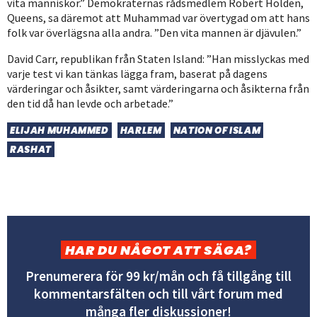
vita människor.” Demokraternas rådsmedlem Robert Holden,
Queens, sa däremot att Muhammad var övertygad om att hans
folk var överlägsna alla andra. ”Den vita mannen är djävulen.”
David Carr, republikan från Staten Island: ”Han misslyckas med
varje test vi kan tänkas lägga fram, baserat på dagens
värderingar och åsikter, samt värderingarna och åsikterna från
den tid då han levde och arbetade.”
ELIJAH MUHAMMED
HARLEM
NATION OF ISLAM
RASHAT
HAR DU NÅGOT ATT SÄGA?
Prenumerera för 99 kr/mån och få tillgång till
kommentarsfälten och till vårt forum med
många fler diskussioner!