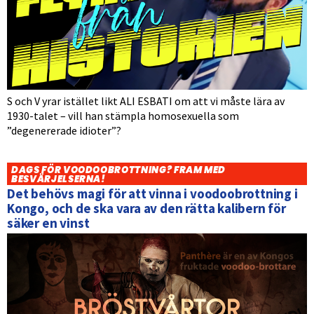
S och V yrar istället likt ALI ESBATI om att vi måste lära av
1930-talet – vill han stämpla homosexuella som
”degenererade idioter”?
DAGS FÖR VOODOOBROTTNING? FRAM MED
BESVÄRJELSERNA!
Det behövs magi för att vinna i voodoobrottning i
Kongo, och de ska vara av den rätta kalibern för
säker en vinst