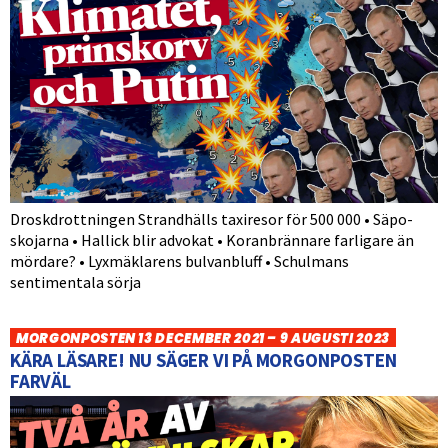
Droskdrottningen Strandhälls taxiresor för 500 000 • Säpo-
skojarna • Hallick blir advokat • Koranbrännare farligare än
mördare? • Lyxmäklarens bulvanbluff • Schulmans
sentimentala sörja
MORGONPOSTEN 13 DECEMBER 2021 – 9 AUGUSTI 2023
KÄRA LÄSARE! NU SÄGER VI PÅ MORGONPOSTEN
FARVÄL