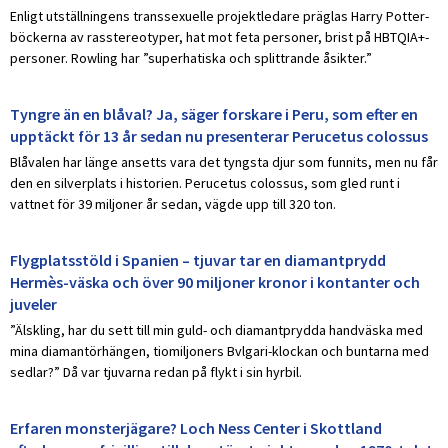
Enligt utställningens transsexuelle projektledare präglas Harry Potter-
böckerna av rasstereotyper, hat mot feta personer, brist på HBTQIA+-
personer. Rowling har ”superhatiska och splittrande åsikter.”
Tyngre än en blåval? Ja, säger forskare i Peru, som efter en
upptäckt för 13 år sedan nu presenterar Perucetus colossus
Blåvalen har länge ansetts vara det tyngsta djur som funnits, men nu får
den en silverplats i historien. Perucetus colossus, som gled runt i
vattnet för 39 miljoner år sedan, vägde upp till 320 ton.
Flygplatsstöld i Spanien – tjuvar tar en diamantprydd
Hermès-väska och över 90 miljoner kronor i kontanter och
juveler
”Älskling, har du sett till min guld- och diamantprydda handväska med
mina diamantörhängen, tiomiljoners Bvlgari-klockan och buntarna med
sedlar?” Då var tjuvarna redan på flykt i sin hyrbil.
Erfaren monsterjägare? Loch Ness Center i Skottland