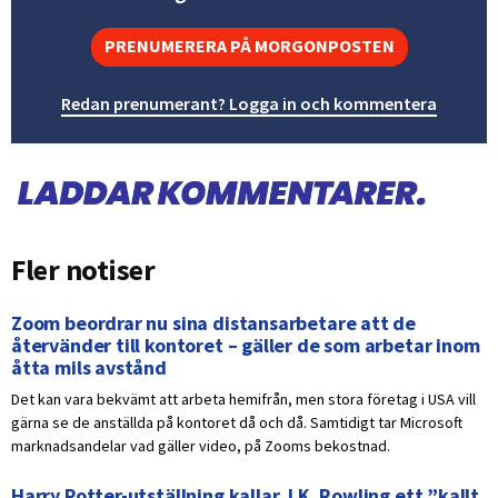
PRENUMERERA PÅ MORGONPOSTEN
Redan prenumerant? Logga in och kommentera
Fler notiser
Zoom beordrar nu sina distansarbetare att de
återvänder till kontoret – gäller de som arbetar inom
åtta mils avstånd
Det kan vara bekvämt att arbeta hemifrån, men stora företag i USA vill
gärna se de anställda på kontoret då och då. Samtidigt tar Microsoft
marknadsandelar vad gäller video, på Zooms bekostnad.
Harry Potter-utställning kallar J.K. Rowling ett ”kallt,