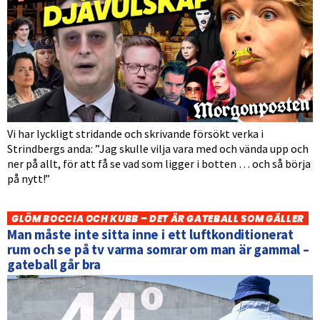
Vi har lyckligt stridande och skrivande försökt verka i
Strindbergs anda: ”Jag skulle vilja vara med och vända upp och
ner på allt, för att få se vad som ligger i botten … och så börja
på nytt!”
GLÖM BOCCIA OCH KUBB – DET ÄR GATEBALL SOM GÄLLER
Man måste inte sitta inne i ett luftkonditionerat
rum och se på tv varma somrar om man är gammal –
gateball går bra