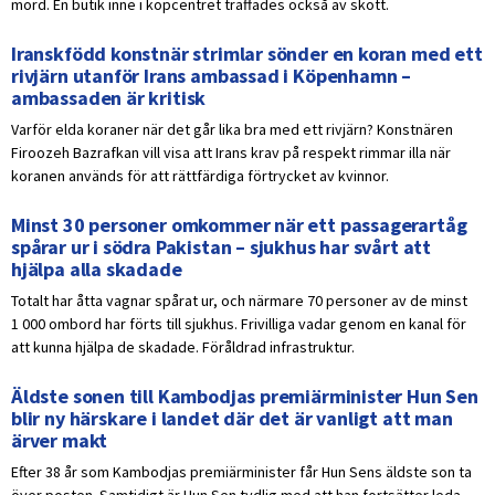
mord. En butik inne i köpcentret träffades också av skott.
Iranskfödd konstnär strimlar sönder en koran med ett
rivjärn utanför Irans ambassad i Köpenhamn –
ambassaden är kritisk
Varför elda koraner när det går lika bra med ett rivjärn? Konstnären
Firoozeh Bazrafkan vill visa att Irans krav på respekt rimmar illa när
koranen används för att rättfärdiga förtrycket av kvinnor.
Minst 30 personer omkommer när ett passagerartåg
spårar ur i södra Pakistan – sjukhus har svårt att
hjälpa alla skadade
Totalt har åtta vagnar spårat ur, och närmare 70 personer av de minst
1 000 ombord har förts till sjukhus. Frivilliga vadar genom en kanal för
att kunna hjälpa de skadade. Föråldrad infrastruktur.
Äldste sonen till Kambodjas premiärminister Hun Sen
blir ny härskare i landet där det är vanligt att man
ärver makt
Efter 38 år som Kambodjas premiärminister får Hun Sens äldste son ta