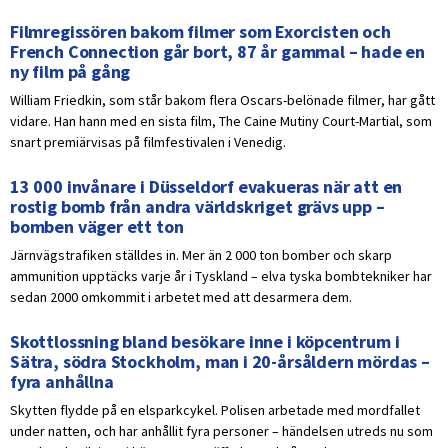
Filmregissören bakom filmer som Exorcisten och
French Connection går bort, 87 år gammal – hade en
ny film på gång
William Friedkin, som står bakom flera Oscars-belönade filmer, har gått
vidare. Han hann med en sista film, The Caine Mutiny Court-Martial, som
snart premiärvisas på filmfestivalen i Venedig.
13 000 invånare i Düsseldorf evakueras när att en
rostig bomb från andra världskriget grävs upp –
bomben väger ett ton
Järnvägstrafiken ställdes in. Mer än 2 000 ton bomber och skarp
ammunition upptäcks varje år i Tyskland – elva tyska bombtekniker har
sedan 2000 omkommit i arbetet med att desarmera dem.
Skottlossning bland besökare inne i köpcentrum i
Sätra, södra Stockholm, man i 20-årsåldern mördas –
fyra anhållna
Skytten flydde på en elsparkcykel. Polisen arbetade med mordfallet
under natten, och har anhållit fyra personer – händelsen utreds nu som