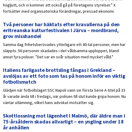
högljutt, och vi kommer att också gå på företagens styrelser.” X
fortsätter med organisatoriska förändringar, pressad ekonomi.
Två personer har häktats efter kravallerna på den
eritreanska kulturfestivalen i Järva – mordbrand,
grov misshandel
Samma dag frihetsberövades ytterligare ett 40-tal personer, men har
släppts. 56 personer skadades i det våldsamma upploppet, bland
annat fyra poliser. ”Det var en svår situation med mycket våld.”
Italiens farligaste brottsling fångas i Grekland –
avslöjas av ett foto som tas på honom inför en viktig
fotbollsmatch
Glädjen när fotbollslaget SSC Napoli vann sin första Serie A-titel på 33
år varade ända till i fredags, när polisen till slut kunde gripa honom. Nu
väntar utlämning, vilket hans advokat motsätter sig.
Skottlossning mot lägenhet i Malmö, där äldre man i
75-årsåldern skadas allvarligt – en yngling under 18
år anhållen