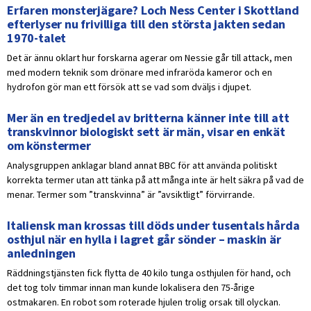
Erfaren monsterjägare? Loch Ness Center i Skottland
efterlyser nu frivilliga till den största jakten sedan
1970-talet
Det är ännu oklart hur forskarna agerar om Nessie går till attack, men
med modern teknik som drönare med infraröda kameror och en
hydrofon gör man ett försök att se vad som dväljs i djupet.
Mer än en tredjedel av britterna känner inte till att
transkvinnor biologiskt sett är män, visar en enkät
om könstermer
Analysgruppen anklagar bland annat BBC för att använda politiskt
korrekta termer utan att tänka på att många inte är helt säkra på vad de
menar. Termer som ”transkvinna” är ”avsiktligt” förvirrande.
Italiensk man krossas till döds under tusentals hårda
osthjul när en hylla i lagret går sönder – maskin är
anledningen
Räddningstjänsten fick flytta de 40 kilo tunga osthjulen för hand, och
det tog tolv timmar innan man kunde lokalisera den 75-årige
ostmakaren. En robot som roterade hjulen trolig orsak till olyckan.