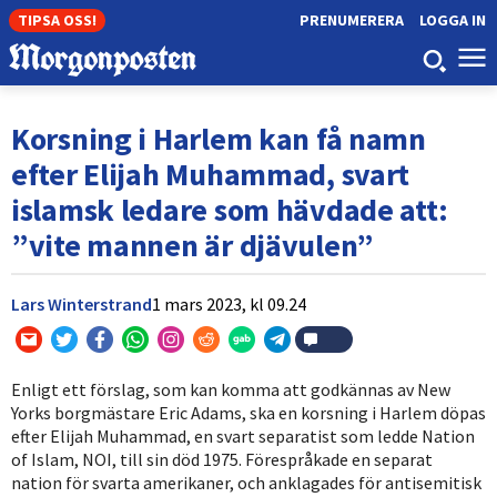
TIPSA OSS!
PRENUMERERA
LOGGA IN
Korsning i Harlem kan få namn
efter Elijah Muhammad, svart
islamsk ledare som hävdade att:
”vite mannen är djävulen”
Lars Winterstrand
1 mars 2023,
kl
09.24
Enligt ett förslag, som kan komma att godkännas av New
Yorks borgmästare Eric Adams, ska en korsning i Harlem döpas
efter Elijah Muhammad, en svart separatist som ledde Nation
of Islam, NOI, till sin död 1975. Förespråkade en separat
nation för svarta amerikaner, och anklagades för antisemitisk