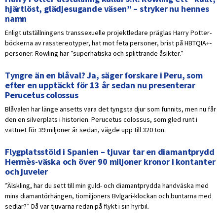
hjärtlöst, glädjesugande väsen” – stryker nu hennes
namn
Enligt utställningens transsexuelle projektledare präglas Harry Potter-
böckerna av rasstereotyper, hat mot feta personer, brist på HBTQIA+-
personer. Rowling har ”superhatiska och splittrande åsikter.”
Tyngre än en blåval? Ja, säger forskare i Peru, som
efter en upptäckt för 13 år sedan nu presenterar
Perucetus colossus
Blåvalen har länge ansetts vara det tyngsta djur som funnits, men nu får
den en silverplats i historien. Perucetus colossus, som gled runt i
vattnet för 39 miljoner år sedan, vägde upp till 320 ton.
Flygplatsstöld i Spanien – tjuvar tar en diamantprydd
Hermès-väska och över 90 miljoner kronor i kontanter
och juveler
”Älskling, har du sett till min guld- och diamantprydda handväska med
mina diamantörhängen, tiomiljoners Bvlgari-klockan och buntarna med
sedlar?” Då var tjuvarna redan på flykt i sin hyrbil.