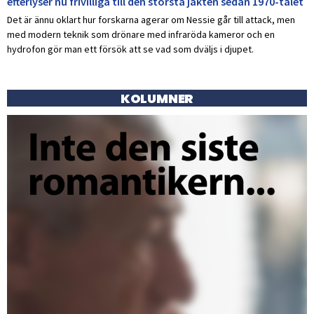
efterlyser nu frivilliga till den största jakten sedan 1970-talet
Det är ännu oklart hur forskarna agerar om Nessie går till attack, men
med modern teknik som drönare med infraröda kameror och en
hydrofon gör man ett försök att se vad som dväljs i djupet.
KOLUMNER