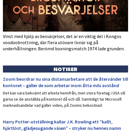
Vinst med hjälp av besvärjelser, det är en viktig del i Kongos
voodoobrottning, där flera utövare livnär sig på
underhållningen. Berömd boxningsmatch 1974 lade grunden.
NOTISER
Zoom beordrar nu sina distansarbetare att de återvänder till
kontoret – gäller de som arbetar inom åtta mils avstånd
Det kan vara bekvämt att arbeta hemifrån, men stora företag i USA vill
gärna se de anställda på kontoret då och då. Samtidigt tar Microsoft
marknadsandelar vad gäller video, på Zooms bekostnad.
Harry Potter-utställning kallar J.K. Rowling ett ”kallt,
hjärtlöst, glädjesugande väsen” – stryker nu hennes namn