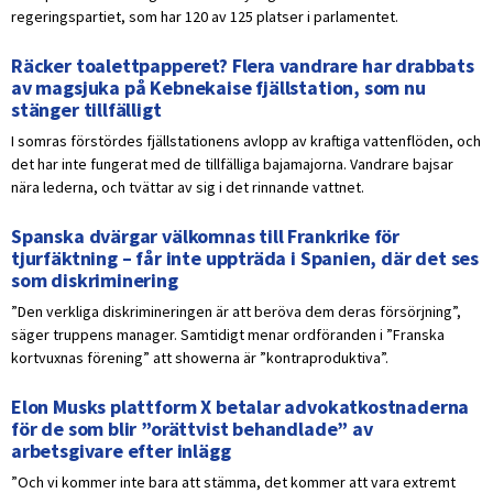
regeringspartiet, som har 120 av 125 platser i parlamentet.
Räcker toalettpapperet? Flera vandrare har drabbats
av magsjuka på Kebnekaise fjällstation, som nu
stänger tillfälligt
I somras förstördes fjällstationens avlopp av kraftiga vattenflöden, och
det har inte fungerat med de tillfälliga bajamajorna. Vandrare bajsar
nära lederna, och tvättar av sig i det rinnande vattnet.
Spanska dvärgar välkomnas till Frankrike för
tjurfäktning – får inte uppträda i Spanien, där det ses
som diskriminering
”Den verkliga diskrimineringen är att beröva dem deras försörjning”,
säger truppens manager. Samtidigt menar ordföranden i ”Franska
kortvuxnas förening” att showerna är ”kontraproduktiva”.
Elon Musks plattform X betalar advokatkostnaderna
för de som blir ”orättvist behandlade” av
arbetsgivare efter inlägg
”Och vi kommer inte bara att stämma, det kommer att vara extremt