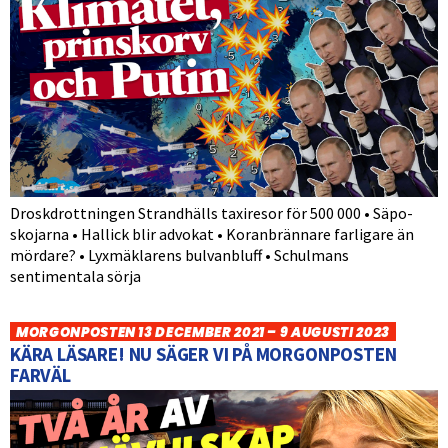
Droskdrottningen Strandhälls taxiresor för 500 000 • Säpo-
skojarna • Hallick blir advokat • Koranbrännare farligare än
mördare? • Lyxmäklarens bulvanbluff • Schulmans
sentimentala sörja
MORGONPOSTEN 13 DECEMBER 2021 – 9 AUGUSTI 2023
KÄRA LÄSARE! NU SÄGER VI PÅ MORGONPOSTEN
FARVÄL