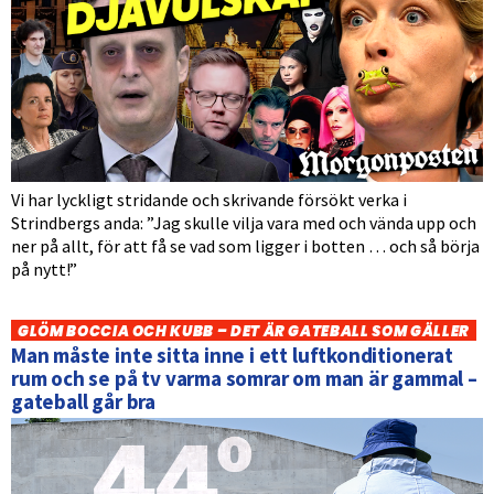
Vi har lyckligt stridande och skrivande försökt verka i
Strindbergs anda: ”Jag skulle vilja vara med och vända upp och
ner på allt, för att få se vad som ligger i botten … och så börja
på nytt!”
GLÖM BOCCIA OCH KUBB – DET ÄR GATEBALL SOM GÄLLER
Man måste inte sitta inne i ett luftkonditionerat
rum och se på tv varma somrar om man är gammal –
gateball går bra