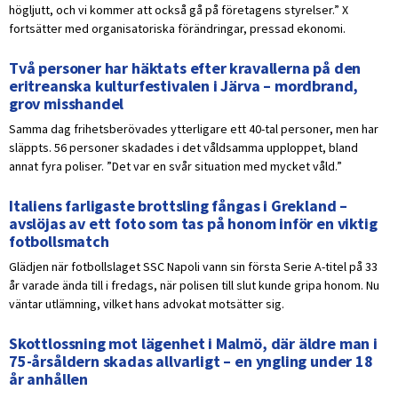
högljutt, och vi kommer att också gå på företagens styrelser.” X
fortsätter med organisatoriska förändringar, pressad ekonomi.
Två personer har häktats efter kravallerna på den
eritreanska kulturfestivalen i Järva – mordbrand,
grov misshandel
Samma dag frihetsberövades ytterligare ett 40-tal personer, men har
släppts. 56 personer skadades i det våldsamma upploppet, bland
annat fyra poliser. ”Det var en svår situation med mycket våld.”
Italiens farligaste brottsling fångas i Grekland –
avslöjas av ett foto som tas på honom inför en viktig
fotbollsmatch
Glädjen när fotbollslaget SSC Napoli vann sin första Serie A-titel på 33
år varade ända till i fredags, när polisen till slut kunde gripa honom. Nu
väntar utlämning, vilket hans advokat motsätter sig.
Skottlossning mot lägenhet i Malmö, där äldre man i
75-årsåldern skadas allvarligt – en yngling under 18
år anhållen