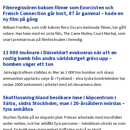
Filmregissören bakom filmer som Exorcisten och
French Connection går bort, 87 år gammal – hade en
ny film på gång
William Friedkin, som står bakom flera Oscars-belönade filmer, har gått
vidare. Han hann med en sista film, The Caine Mutiny Court-Martial, som
snart premiärvisas på filmfestivalen i Venedig.
13 000 invånare i Düsseldorf evakueras när att en
rostig bomb från andra världskriget grävs upp –
bomben väger ett ton
Järnvägstrafiken ställdes in. Mer än 2 000 ton bomber och skarp
ammunition upptäcks varje år i Tyskland – elva tyska bombtekniker har
sedan 2000 omkommit i arbetet med att desarmera dem.
Skottlossning bland besökare inne i köpcentrum i
Sätra, södra Stockholm, man i 20-årsåldern mördas –
fyra anhållna
Skytten flydde på en elsparkcykel. Polisen arbetade med mordfallet
under natten, och har anhållit fyra personer – händelsen utreds nu som
mord. En butik inne i köpcentret träffades också av skott.