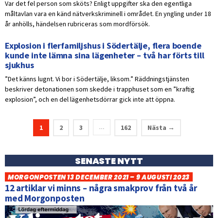
Var det fel person som sköts? Enligt uppgifter ska den egentliga
måltavlan vara en känd nätverkskriminell i området. En yngling under 18
år anhölls, händelsen rubriceras som mordförsök.
Explosion i flerfamiljshus i Södertälje, flera boende
kunde inte lämna sina lägenheter – två har förts till
sjukhus
”Det känns lugnt. Vi bor i Södertälje, liksom.” Räddningstjänsten
beskriver detonationen som skedde i trapphuset som en ”kraftig
explosion”, och en del lägenhetsdörrar gick inte att öppna.
1
2
3
162
Nästa →
…
SENASTE NYTT
MORGONPOSTEN 13 DECEMBER 2021 – 9 AUGUSTI 2023
12 artiklar vi minns – några smakprov från två år
med Morgonposten