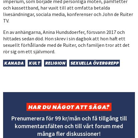
imperium, som började med personliga möten, pamfletter
och kassettband, har vuxit till att omfatta betalda
livesändningar, sociala media, konferenser och John de Ruiter
TV.
En av anhängarna, Anina Hundsdoerfer, försvann 2017 och
hittades sedan död. Hon skrev i sin dagbok att hon haft ett
sexuellt förhållande med de Ruiter, och familjen tror att det
rör sig om ett självmord.
KANADA
KULT
RELIGION
SEXUELLA ÖVERGREPP
HAR DU NÅGOT ATT SÄGA?
Prenumerera för 99 kr/mån och få tillgång till
kommentarsfälten och till vårt forum med
många fler diskussioner!