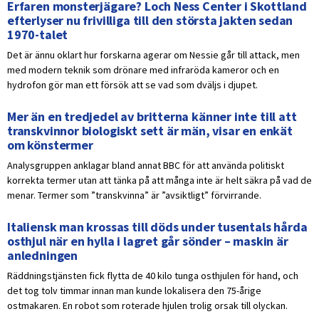
Erfaren monsterjägare? Loch Ness Center i Skottland
efterlyser nu frivilliga till den största jakten sedan
1970-talet
Det är ännu oklart hur forskarna agerar om Nessie går till attack, men
med modern teknik som drönare med infraröda kameror och en
hydrofon gör man ett försök att se vad som dväljs i djupet.
Mer än en tredjedel av britterna känner inte till att
transkvinnor biologiskt sett är män, visar en enkät
om könstermer
Analysgruppen anklagar bland annat BBC för att använda politiskt
korrekta termer utan att tänka på att många inte är helt säkra på vad de
menar. Termer som ”transkvinna” är ”avsiktligt” förvirrande.
Italiensk man krossas till döds under tusentals hårda
osthjul när en hylla i lagret går sönder – maskin är
anledningen
Räddningstjänsten fick flytta de 40 kilo tunga osthjulen för hand, och
det tog tolv timmar innan man kunde lokalisera den 75-årige
ostmakaren. En robot som roterade hjulen trolig orsak till olyckan.