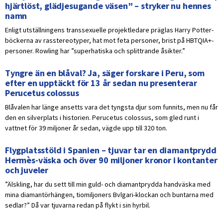
hjärtlöst, glädjesugande väsen” – stryker nu hennes
namn
Enligt utställningens transsexuelle projektledare präglas Harry Potter-
böckerna av rasstereotyper, hat mot feta personer, brist på HBTQIA+-
personer. Rowling har ”superhatiska och splittrande åsikter.”
Tyngre än en blåval? Ja, säger forskare i Peru, som
efter en upptäckt för 13 år sedan nu presenterar
Perucetus colossus
Blåvalen har länge ansetts vara det tyngsta djur som funnits, men nu får
den en silverplats i historien. Perucetus colossus, som gled runt i
vattnet för 39 miljoner år sedan, vägde upp till 320 ton.
Flygplatsstöld i Spanien – tjuvar tar en diamantprydd
Hermès-väska och över 90 miljoner kronor i kontanter
och juveler
”Älskling, har du sett till min guld- och diamantprydda handväska med
mina diamantörhängen, tiomiljoners Bvlgari-klockan och buntarna med
sedlar?” Då var tjuvarna redan på flykt i sin hyrbil.