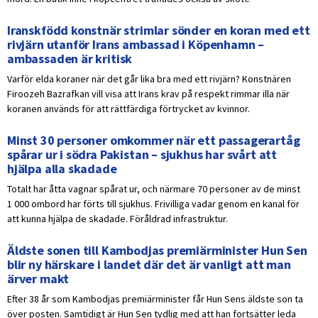
Iranskfödd konstnär strimlar sönder en koran med ett
rivjärn utanför Irans ambassad i Köpenhamn –
ambassaden är kritisk
Varför elda koraner när det går lika bra med ett rivjärn? Konstnären
Firoozeh Bazrafkan vill visa att Irans krav på respekt rimmar illa när
koranen används för att rättfärdiga förtrycket av kvinnor.
Minst 30 personer omkommer när ett passagerartåg
spårar ur i södra Pakistan – sjukhus har svårt att
hjälpa alla skadade
Totalt har åtta vagnar spårat ur, och närmare 70 personer av de minst
1 000 ombord har förts till sjukhus. Frivilliga vadar genom en kanal för
att kunna hjälpa de skadade. Föråldrad infrastruktur.
Äldste sonen till Kambodjas premiärminister Hun Sen
blir ny härskare i landet där det är vanligt att man
ärver makt
Efter 38 år som Kambodjas premiärminister får Hun Sens äldste son ta
över posten. Samtidigt är Hun Sen tydlig med att han fortsätter leda