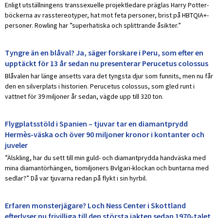
Enligt utställningens transsexuelle projektledare präglas Harry Potter-
böckerna av rasstereotyper, hat mot feta personer, brist på HBTQIA+-
personer. Rowling har ”superhatiska och splittrande åsikter.”
Tyngre än en blåval? Ja, säger forskare i Peru, som efter en
upptäckt för 13 år sedan nu presenterar Perucetus colossus
Blåvalen har länge ansetts vara det tyngsta djur som funnits, men nu får
den en silverplats i historien. Perucetus colossus, som gled runt i
vattnet för 39 miljoner år sedan, vägde upp till 320 ton.
Flygplatsstöld i Spanien – tjuvar tar en diamantprydd
Hermès-väska och över 90 miljoner kronor i kontanter och
juveler
”Älskling, har du sett till min guld- och diamantprydda handväska med
mina diamantörhängen, tiomiljoners Bvlgari-klockan och buntarna med
sedlar?” Då var tjuvarna redan på flykt i sin hyrbil.
Erfaren monsterjägare? Loch Ness Center i Skottland
efterlyser nu frivilliga till den största jakten sedan 1970-talet