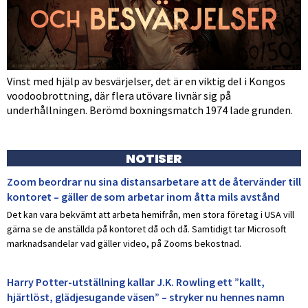
Vinst med hjälp av besvärjelser, det är en viktig del i Kongos
voodoobrottning, där flera utövare livnär sig på
underhållningen. Berömd boxningsmatch 1974 lade grunden.
NOTISER
Zoom beordrar nu sina distansarbetare att de återvänder till
kontoret – gäller de som arbetar inom åtta mils avstånd
Det kan vara bekvämt att arbeta hemifrån, men stora företag i USA vill
gärna se de anställda på kontoret då och då. Samtidigt tar Microsoft
marknadsandelar vad gäller video, på Zooms bekostnad.
Harry Potter-utställning kallar J.K. Rowling ett ”kallt,
hjärtlöst, glädjesugande väsen” – stryker nu hennes namn