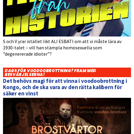
S och V yrar istället likt ALI ESBATI om att vi måste lära av
1930-talet – vill han stämpla homosexuella som
”degenererade idioter”?
DAGS FÖR VOODOOBROTTNING? FRAM MED
BESVÄRJELSERNA!
Det behövs magi för att vinna i voodoobrottning i
Kongo, och de ska vara av den rätta kalibern för
säker en vinst