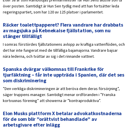
Efter 38 år som Kambodjas premiärminister får Hun Sens äldste son ta
över posten. Samtidigt är Hun Sen tydlig med att han fortsätter leda
regeringspartiet, som har 120 av 125 platser i parlamentet.
Räcker toalettpapperet? Flera vandrare har drabbats
av magsjuka på Kebnekaise fjällstation, som nu
stänger tillfälligt
I somras förstördes fjällstationens avlopp av kraftiga vattenflöden, och
det har inte fungerat med de tillfälliga bajamajorna. Vandrare bajsar
nära lederna, och tvättar av sig i det rinnande vattnet.
Spanska dvärgar välkomnas till Frankrike för
tjurfäktning – får inte uppträda i Spanien, där det ses
som diskriminering
”Den verkliga diskrimineringen är att beröva dem deras försörjning”,
säger truppens manager. Samtidigt menar ordföranden i ”Franska
kortvuxnas förening” att showerna är ”kontraproduktiva”.
Elon Musks plattform X betalar advokatkostnaderna
för de som blir ”orättvist behandlade” av
arbetsgivare efter inlägg