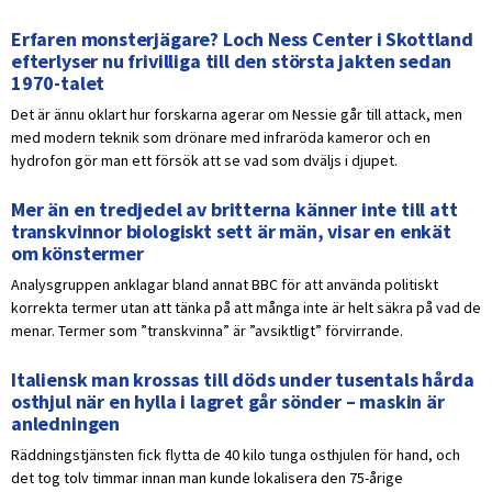
Erfaren monsterjägare? Loch Ness Center i Skottland
efterlyser nu frivilliga till den största jakten sedan
1970-talet
Det är ännu oklart hur forskarna agerar om Nessie går till attack, men
med modern teknik som drönare med infraröda kameror och en
hydrofon gör man ett försök att se vad som dväljs i djupet.
Mer än en tredjedel av britterna känner inte till att
transkvinnor biologiskt sett är män, visar en enkät
om könstermer
Analysgruppen anklagar bland annat BBC för att använda politiskt
korrekta termer utan att tänka på att många inte är helt säkra på vad de
menar. Termer som ”transkvinna” är ”avsiktligt” förvirrande.
Italiensk man krossas till döds under tusentals hårda
osthjul när en hylla i lagret går sönder – maskin är
anledningen
Räddningstjänsten fick flytta de 40 kilo tunga osthjulen för hand, och
det tog tolv timmar innan man kunde lokalisera den 75-årige