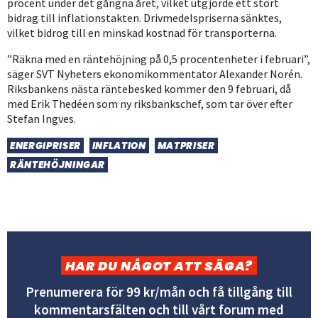
procent under det gångna året, vilket utgjorde ett stort
bidrag till inflationstakten. Drivmedelspriserna sänktes,
vilket bidrog till en minskad kostnad för transporterna.
”Räkna med en räntehöjning på 0,5 procentenheter i februari”,
säger SVT Nyheters ekonomikommentator Alexander Norén.
Riksbankens nästa räntebesked kommer den 9 februari, då
med Erik Thedéen som ny riksbankschef, som tar över efter
Stefan Ingves.
ENERGIPRISER
INFLATION
MATPRISER
RÄNTEHÖJNINGAR
HAR DU NÅGOT ATT SÄGA?
Prenumerera för 99 kr/mån och få tillgång till
kommentarsfälten och till vårt forum med