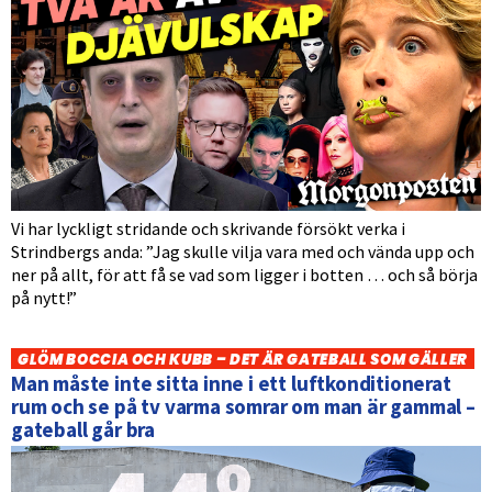
Vi har lyckligt stridande och skrivande försökt verka i
Strindbergs anda: ”Jag skulle vilja vara med och vända upp och
ner på allt, för att få se vad som ligger i botten … och så börja
på nytt!”
GLÖM BOCCIA OCH KUBB – DET ÄR GATEBALL SOM GÄLLER
Man måste inte sitta inne i ett luftkonditionerat
rum och se på tv varma somrar om man är gammal –
gateball går bra