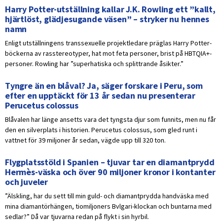
Harry Potter-utställning kallar J.K. Rowling ett ”kallt,
hjärtlöst, glädjesugande väsen” – stryker nu hennes
namn
Enligt utställningens transsexuelle projektledare präglas Harry Potter-
böckerna av rasstereotyper, hat mot feta personer, brist på HBTQIA+-
personer. Rowling har ”superhatiska och splittrande åsikter.”
Tyngre än en blåval? Ja, säger forskare i Peru, som
efter en upptäckt för 13 år sedan nu presenterar
Perucetus colossus
Blåvalen har länge ansetts vara det tyngsta djur som funnits, men nu får
den en silverplats i historien. Perucetus colossus, som gled runt i
vattnet för 39 miljoner år sedan, vägde upp till 320 ton.
Flygplatsstöld i Spanien – tjuvar tar en diamantprydd
Hermès-väska och över 90 miljoner kronor i kontanter
och juveler
”Älskling, har du sett till min guld- och diamantprydda handväska med
mina diamantörhängen, tiomiljoners Bvlgari-klockan och buntarna med
sedlar?” Då var tjuvarna redan på flykt i sin hyrbil.