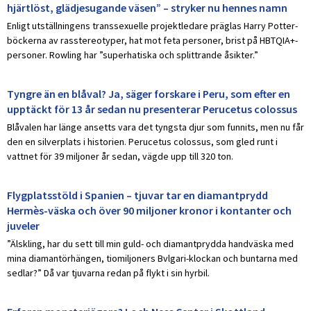
hjärtlöst, glädjesugande väsen” – stryker nu hennes namn
Enligt utställningens transsexuelle projektledare präglas Harry Potter-
böckerna av rasstereotyper, hat mot feta personer, brist på HBTQIA+-
personer. Rowling har ”superhatiska och splittrande åsikter.”
Tyngre än en blåval? Ja, säger forskare i Peru, som efter en
upptäckt för 13 år sedan nu presenterar Perucetus colossus
Blåvalen har länge ansetts vara det tyngsta djur som funnits, men nu får
den en silverplats i historien. Perucetus colossus, som gled runt i
vattnet för 39 miljoner år sedan, vägde upp till 320 ton.
Flygplatsstöld i Spanien – tjuvar tar en diamantprydd
Hermès-väska och över 90 miljoner kronor i kontanter och
juveler
”Älskling, har du sett till min guld- och diamantprydda handväska med
mina diamantörhängen, tiomiljoners Bvlgari-klockan och buntarna med
sedlar?” Då var tjuvarna redan på flykt i sin hyrbil.