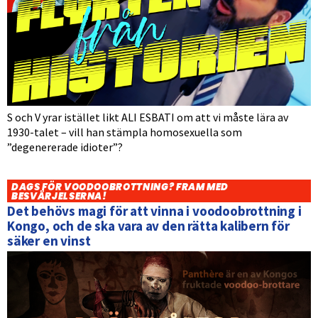
S och V yrar istället likt ALI ESBATI om att vi måste lära av
1930-talet – vill han stämpla homosexuella som
”degenererade idioter”?
DAGS FÖR VOODOOBROTTNING? FRAM MED
BESVÄRJELSERNA!
Det behövs magi för att vinna i voodoobrottning i
Kongo, och de ska vara av den rätta kalibern för
säker en vinst