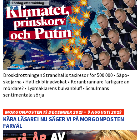
Droskdrottningen Strandhälls taxiresor för 500 000 • Säpo-
skojarna • Hallick blir advokat • Koranbrännare farligare än
mördare? • Lyxmäklarens bulvanbluff • Schulmans
sentimentala sörja
MORGONPOSTEN 13 DECEMBER 2021 – 9 AUGUSTI 2023
KÄRA LÄSARE! NU SÄGER VI PÅ MORGONPOSTEN
FARVÄL