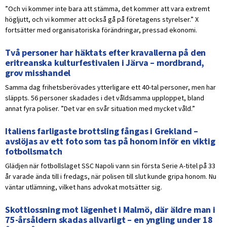
”Och vi kommer inte bara att stämma, det kommer att vara extremt
högljutt, och vi kommer att också gå på företagens styrelser.” X
fortsätter med organisatoriska förändringar, pressad ekonomi.
Två personer har häktats efter kravallerna på den
eritreanska kulturfestivalen i Järva – mordbrand,
grov misshandel
Samma dag frihetsberövades ytterligare ett 40-tal personer, men har
släppts. 56 personer skadades i det våldsamma upploppet, bland
annat fyra poliser. ”Det var en svår situation med mycket våld.”
Italiens farligaste brottsling fångas i Grekland –
avslöjas av ett foto som tas på honom inför en viktig
fotbollsmatch
Glädjen när fotbollslaget SSC Napoli vann sin första Serie A-titel på 33
år varade ända till i fredags, när polisen till slut kunde gripa honom. Nu
väntar utlämning, vilket hans advokat motsätter sig.
Skottlossning mot lägenhet i Malmö, där äldre man i
75-årsåldern skadas allvarligt – en yngling under 18