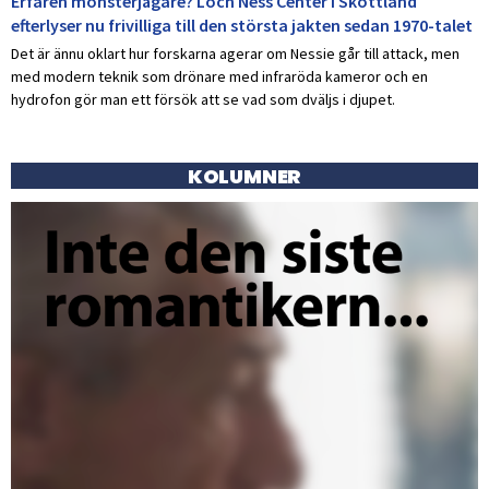
Erfaren monsterjägare? Loch Ness Center i Skottland
efterlyser nu frivilliga till den största jakten sedan 1970-talet
Det är ännu oklart hur forskarna agerar om Nessie går till attack, men
med modern teknik som drönare med infraröda kameror och en
hydrofon gör man ett försök att se vad som dväljs i djupet.
KOLUMNER