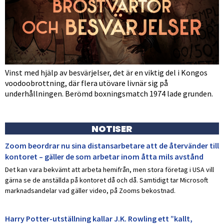
Vinst med hjälp av besvärjelser, det är en viktig del i Kongos
voodoobrottning, där flera utövare livnär sig på
underhållningen. Berömd boxningsmatch 1974 lade grunden.
NOTISER
Zoom beordrar nu sina distansarbetare att de återvänder till
kontoret – gäller de som arbetar inom åtta mils avstånd
Det kan vara bekvämt att arbeta hemifrån, men stora företag i USA vill
gärna se de anställda på kontoret då och då. Samtidigt tar Microsoft
marknadsandelar vad gäller video, på Zooms bekostnad.
Harry Potter-utställning kallar J.K. Rowling ett ”kallt,