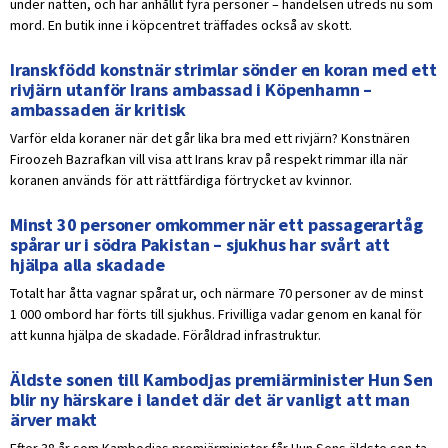
under natten, och har anhållit fyra personer – händelsen utreds nu som
mord. En butik inne i köpcentret träffades också av skott.
Iranskfödd konstnär strimlar sönder en koran med ett
rivjärn utanför Irans ambassad i Köpenhamn –
ambassaden är kritisk
Varför elda koraner när det går lika bra med ett rivjärn? Konstnären
Firoozeh Bazrafkan vill visa att Irans krav på respekt rimmar illa när
koranen används för att rättfärdiga förtrycket av kvinnor.
Minst 30 personer omkommer när ett passagerartåg
spårar ur i södra Pakistan – sjukhus har svårt att
hjälpa alla skadade
Totalt har åtta vagnar spårat ur, och närmare 70 personer av de minst
1 000 ombord har förts till sjukhus. Frivilliga vadar genom en kanal för
att kunna hjälpa de skadade. Föråldrad infrastruktur.
Äldste sonen till Kambodjas premiärminister Hun Sen
blir ny härskare i landet där det är vanligt att man
ärver makt