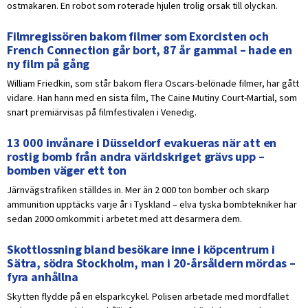
ostmakaren. En robot som roterade hjulen trolig orsak till olyckan.
Filmregissören bakom filmer som Exorcisten och
French Connection går bort, 87 år gammal – hade en
ny film på gång
William Friedkin, som står bakom flera Oscars-belönade filmer, har gått
vidare. Han hann med en sista film, The Caine Mutiny Court-Martial, som
snart premiärvisas på filmfestivalen i Venedig.
13 000 invånare i Düsseldorf evakueras när att en
rostig bomb från andra världskriget grävs upp –
bomben väger ett ton
Järnvägstrafiken ställdes in. Mer än 2 000 ton bomber och skarp
ammunition upptäcks varje år i Tyskland – elva tyska bombtekniker har
sedan 2000 omkommit i arbetet med att desarmera dem.
Skottlossning bland besökare inne i köpcentrum i
Sätra, södra Stockholm, man i 20-årsåldern mördas –
fyra anhållna
Skytten flydde på en elsparkcykel. Polisen arbetade med mordfallet