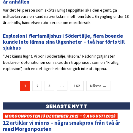
år anhållen
Var det fel person som sköts? Enligt uppgifter ska den egentliga
måltavlan vara en känd nätverkskriminell i området. En yngling under 18
år anhölls, händelsen rubriceras som mordförsök.
Explosion i flerfamiljshus i Södertälje, flera boende
kunde inte lämna sina lägenheter – två har förts till
sjukhus
”Det känns lugnt. Vi bor i Södertälje, liksom.” Räddningstjänsten
beskriver detonationen som skedde i trapphuset som en ”kraftig
explosion”, och en del lägenhetsdörrar gick inte att öppna.
1
2
3
162
Nästa →
…
SENASTE NYTT
MORGONPOSTEN 13 DECEMBER 2021 – 9 AUGUSTI 2023
12 artiklar vi minns – några smakprov från två år
med Morgonposten