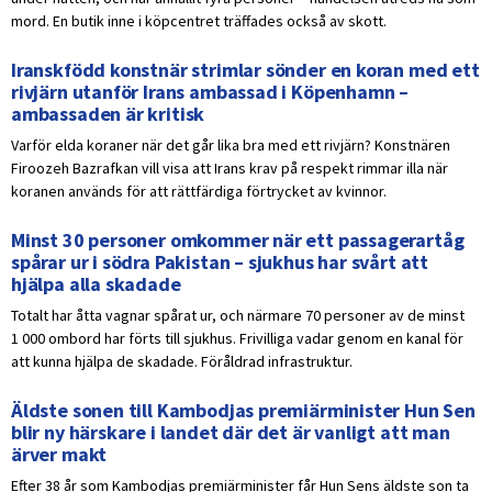
mord. En butik inne i köpcentret träffades också av skott.
Iranskfödd konstnär strimlar sönder en koran med ett
rivjärn utanför Irans ambassad i Köpenhamn –
ambassaden är kritisk
Varför elda koraner när det går lika bra med ett rivjärn? Konstnären
Firoozeh Bazrafkan vill visa att Irans krav på respekt rimmar illa när
koranen används för att rättfärdiga förtrycket av kvinnor.
Minst 30 personer omkommer när ett passagerartåg
spårar ur i södra Pakistan – sjukhus har svårt att
hjälpa alla skadade
Totalt har åtta vagnar spårat ur, och närmare 70 personer av de minst
1 000 ombord har förts till sjukhus. Frivilliga vadar genom en kanal för
att kunna hjälpa de skadade. Föråldrad infrastruktur.
Äldste sonen till Kambodjas premiärminister Hun Sen
blir ny härskare i landet där det är vanligt att man
ärver makt
Efter 38 år som Kambodjas premiärminister får Hun Sens äldste son ta