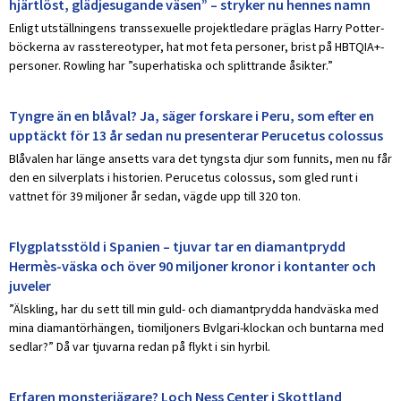
hjärtlöst, glädjesugande väsen” – stryker nu hennes namn
Enligt utställningens transsexuelle projektledare präglas Harry Potter-
böckerna av rasstereotyper, hat mot feta personer, brist på HBTQIA+-
personer. Rowling har ”superhatiska och splittrande åsikter.”
Tyngre än en blåval? Ja, säger forskare i Peru, som efter en
upptäckt för 13 år sedan nu presenterar Perucetus colossus
Blåvalen har länge ansetts vara det tyngsta djur som funnits, men nu får
den en silverplats i historien. Perucetus colossus, som gled runt i
vattnet för 39 miljoner år sedan, vägde upp till 320 ton.
Flygplatsstöld i Spanien – tjuvar tar en diamantprydd
Hermès-väska och över 90 miljoner kronor i kontanter och
juveler
”Älskling, har du sett till min guld- och diamantprydda handväska med
mina diamantörhängen, tiomiljoners Bvlgari-klockan och buntarna med
sedlar?” Då var tjuvarna redan på flykt i sin hyrbil.
Erfaren monsterjägare? Loch Ness Center i Skottland