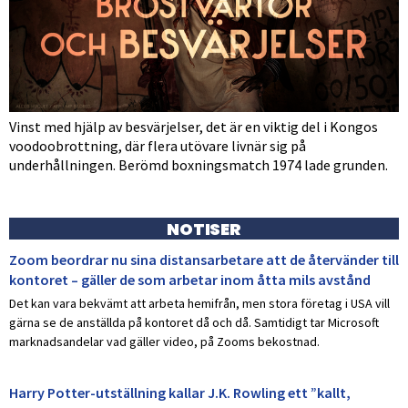
Vinst med hjälp av besvärjelser, det är en viktig del i Kongos
voodoobrottning, där flera utövare livnär sig på
underhållningen. Berömd boxningsmatch 1974 lade grunden.
NOTISER
Zoom beordrar nu sina distansarbetare att de återvänder till
kontoret – gäller de som arbetar inom åtta mils avstånd
Det kan vara bekvämt att arbeta hemifrån, men stora företag i USA vill
gärna se de anställda på kontoret då och då. Samtidigt tar Microsoft
marknadsandelar vad gäller video, på Zooms bekostnad.
Harry Potter-utställning kallar J.K. Rowling ett ”kallt,