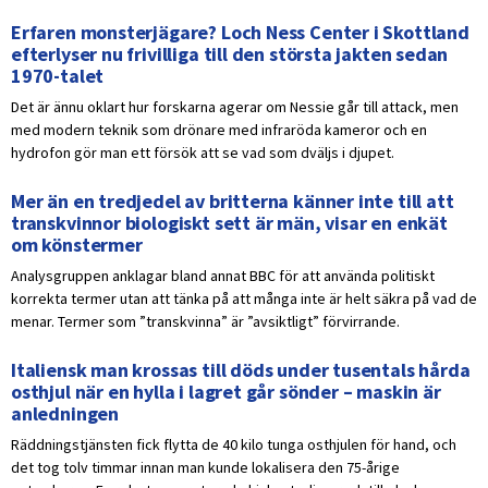
Erfaren monsterjägare? Loch Ness Center i Skottland
efterlyser nu frivilliga till den största jakten sedan
1970-talet
Det är ännu oklart hur forskarna agerar om Nessie går till attack, men
med modern teknik som drönare med infraröda kameror och en
hydrofon gör man ett försök att se vad som dväljs i djupet.
Mer än en tredjedel av britterna känner inte till att
transkvinnor biologiskt sett är män, visar en enkät
om könstermer
Analysgruppen anklagar bland annat BBC för att använda politiskt
korrekta termer utan att tänka på att många inte är helt säkra på vad de
menar. Termer som ”transkvinna” är ”avsiktligt” förvirrande.
Italiensk man krossas till döds under tusentals hårda
osthjul när en hylla i lagret går sönder – maskin är
anledningen
Räddningstjänsten fick flytta de 40 kilo tunga osthjulen för hand, och
det tog tolv timmar innan man kunde lokalisera den 75-årige