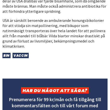
delar av USA drabbas var fjärde bisamhälle, som då omgående
måste brännas. Man måste också administrera antibiotika för
att förhindra ytterligare spridning.
USA är särskilt beroende av ambulerande honungsbikolonier
för att stödja sin matpollinering, med bikupor som
rutinmässigt transporteras över hela landet för att pollinera
allt från mandel till blåbär. Vilda biarter minskar drastiskt på
grund av förlust av livsmiljöer, bekämpningsmedel och
klimatkrisen.
BIN
VACCIN
HAR DU NÅGOT ATT SÄGA?
Prenumerera för 99 kr/mån och få tillgång till
kommentarsfälten och till vårt forum med