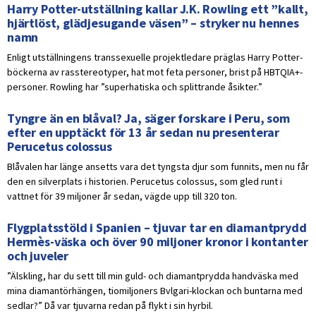
Harry Potter-utställning kallar J.K. Rowling ett ”kallt,
hjärtlöst, glädjesugande väsen” – stryker nu hennes
namn
Enligt utställningens transsexuelle projektledare präglas Harry Potter-
böckerna av rasstereotyper, hat mot feta personer, brist på HBTQIA+-
personer. Rowling har ”superhatiska och splittrande åsikter.”
Tyngre än en blåval? Ja, säger forskare i Peru, som
efter en upptäckt för 13 år sedan nu presenterar
Perucetus colossus
Blåvalen har länge ansetts vara det tyngsta djur som funnits, men nu får
den en silverplats i historien. Perucetus colossus, som gled runt i
vattnet för 39 miljoner år sedan, vägde upp till 320 ton.
Flygplatsstöld i Spanien – tjuvar tar en diamantprydd
Hermès-väska och över 90 miljoner kronor i kontanter
och juveler
”Älskling, har du sett till min guld- och diamantprydda handväska med
mina diamantörhängen, tiomiljoners Bvlgari-klockan och buntarna med
sedlar?” Då var tjuvarna redan på flykt i sin hyrbil.