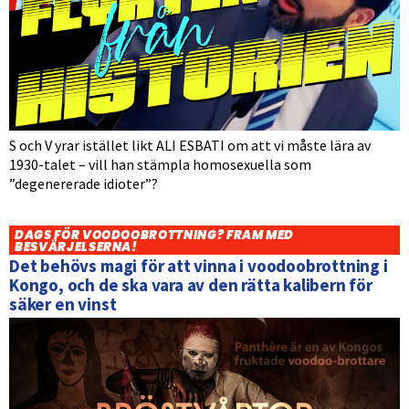
S och V yrar istället likt ALI ESBATI om att vi måste lära av
1930-talet – vill han stämpla homosexuella som
”degenererade idioter”?
DAGS FÖR VOODOOBROTTNING? FRAM MED
BESVÄRJELSERNA!
Det behövs magi för att vinna i voodoobrottning i
Kongo, och de ska vara av den rätta kalibern för
säker en vinst