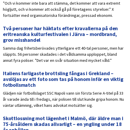
”Och vi kommer inte bara att stämma, det kommer att vara extremt
högljutt, och vi kommer att också gå på företagens styrelser.” X
fortsätter med organisatoriska förändringar, pressad ekonomi.
Två personer har häktats efter kravallerna på den
eritreanska kulturfestivalen i Järva – mordbrand,
grov misshandel
Samma dag frihetsberövades ytterligare ett 40-tal personer, men har
släppts. 56 personer skadades i det våldsamma upploppet, bland
annat fyra poliser. ”Det var en svår situation med mycket våld.”
Italiens farligaste brottsling fångas i Grekland –
avslöjas av ett foto som tas på honom inför en viktig
fotbollsmatch
Glädjen när fotbollslaget SSC Napoli vann sin första Serie A-titel på 33
år varade ända till i fredags, när polisen till slut kunde gripa honom. Nu
väntar utlämning, vilket hans advokat motsätter sig.
Skottlossning mot lägenhet i Malmö, där äldre man i
75-årsåldern skadas allvarligt – en yngling under 18
år anhållen