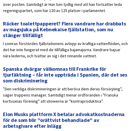
över posten. Samtidigt är Hun Sen tydlig med att han fortsätter leda
regeringspartiet, som har 120 av 125 platser i parlamentet.
Räcker toalettpapperet? Flera vandrare har drabbats
av magsjuka på Kebnekaise fjällstation, som nu
stänger tillfälligt
I somras förstördes fjällstationens avlopp av kraftiga vattenflöden, och
det har inte fungerat med de tillfälliga bajamajorna. Vandrare bajsar
nära lederna, och tvättar av sig i det rinnande vattnet.
Spanska dvärgar välkomnas till Frankrike för
tjurfäktning – får inte uppträda i Spanien, där det ses
som diskriminering
”Den verkliga diskrimineringen är att beröva dem deras försörjning”,
säger truppens manager. Samtidigt menar ordföranden i ”Franska
kortvuxnas förening” att showerna är ”kontraproduktiva”.
Elon Musks plattform X betalar advokatkostnaderna
för de som blir ”orättvist behandlade” av
arbetsgivare efter inlägg