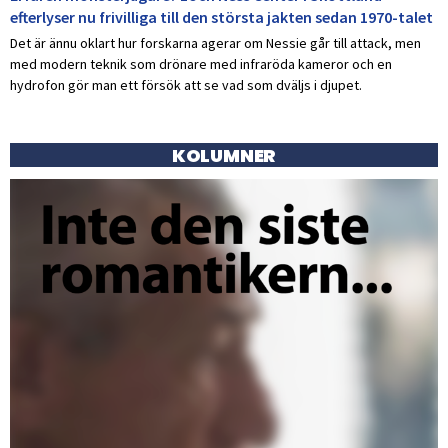
efterlyser nu frivilliga till den största jakten sedan 1970-talet
Det är ännu oklart hur forskarna agerar om Nessie går till attack, men
med modern teknik som drönare med infraröda kameror och en
hydrofon gör man ett försök att se vad som dväljs i djupet.
KOLUMNER