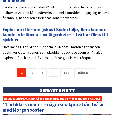
Var det fel person som sköts? Enligt uppgifter ska den egentliga
måltavlan vara en känd nätverkskriminell i området. En yngling under 18
år anhölls, händelsen rubriceras som mordförsök.
Explosion i flerfamiljshus i Södertälje, flera boende
kunde inte lämna sina lägenheter – två har förts till
sjukhus
”Det känns lugnt. Vi bor i Södertälje, liksom.” Räddningstjänsten
beskriver detonationen som skedde i trapphuset som en ”kraftig
explosion”, och en del lägenhetsdörrar gick inte att öppna.
1
2
3
162
Nästa →
…
SENASTE NYTT
MORGONPOSTEN 13 DECEMBER 2021 – 9 AUGUSTI 2023
12 artiklar vi minns – några smakprov från två år
med Morgonposten