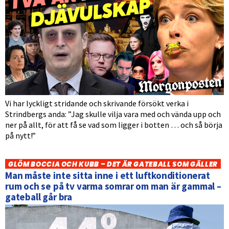
Vi har lyckligt stridande och skrivande försökt verka i
Strindbergs anda: ”Jag skulle vilja vara med och vända upp och
ner på allt, för att få se vad som ligger i botten … och så börja
på nytt!”
GLÖM BOCCIA OCH KUBB – DET ÄR GATEBALL SOM GÄLLER
Man måste inte sitta inne i ett luftkonditionerat
rum och se på tv varma somrar om man är gammal –
gateball går bra