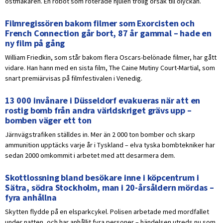
ostmakaren. En robot som roterade hjulen trolig orsak till olyckan.
Filmregissören bakom filmer som Exorcisten och
French Connection går bort, 87 år gammal – hade en
ny film på gång
William Friedkin, som står bakom flera Oscars-belönade filmer, har gått
vidare. Han hann med en sista film, The Caine Mutiny Court-Martial, som
snart premiärvisas på filmfestivalen i Venedig.
13 000 invånare i Düsseldorf evakueras när att en
rostig bomb från andra världskriget grävs upp –
bomben väger ett ton
Järnvägstrafiken ställdes in. Mer än 2 000 ton bomber och skarp
ammunition upptäcks varje år i Tyskland – elva tyska bombtekniker har
sedan 2000 omkommit i arbetet med att desarmera dem.
Skottlossning bland besökare inne i köpcentrum i
Sätra, södra Stockholm, man i 20-årsåldern mördas –
fyra anhållna
Skytten flydde på en elsparkcykel. Polisen arbetade med mordfallet
under natten, och har anhållit fyra personer – händelsen utreds nu som