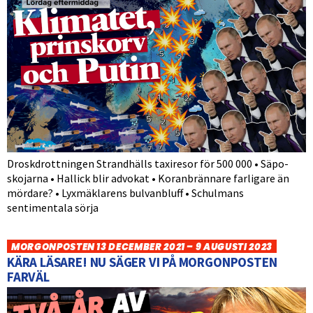
Droskdrottningen Strandhälls taxiresor för 500 000 • Säpo-
skojarna • Hallick blir advokat • Koranbrännare farligare än
mördare? • Lyxmäklarens bulvanbluff • Schulmans
sentimentala sörja
MORGONPOSTEN 13 DECEMBER 2021 – 9 AUGUSTI 2023
KÄRA LÄSARE! NU SÄGER VI PÅ MORGONPOSTEN
FARVÄL