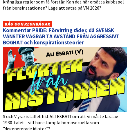
krångliga regler som få förstår. Kan det här ersätta kubbspel
från bensinstationen? Läge att satsa på VM 2026?
BÅG OCH REGNBÅGAR
Kommentar PRIDE: Förvirring råder, då SVENSK
VÄNSTER VÄGRAR TA AVSTÅND FRÅN AGGRESSIVT
BÖGHAT och konspirationsteorier
S och V yrar istället likt ALI ESBATI om att vi måste lära av
1930-talet – vill han stämpla homosexuella som
”degenererade idioter”?