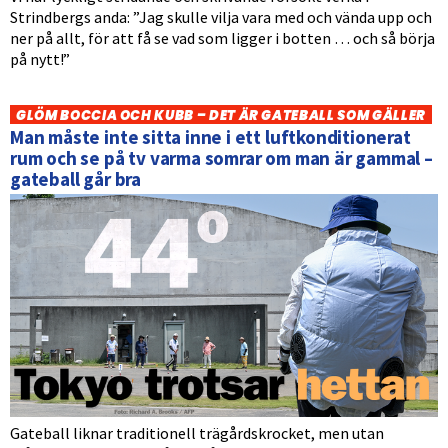
Strindbergs anda: ”Jag skulle vilja vara med och vända upp och
ner på allt, för att få se vad som ligger i botten … och så börja
på nytt!”
GLÖM BOCCIA OCH KUBB – DET ÄR GATEBALL SOM GÄLLER
Man måste inte sitta inne i ett luftkonditionerat
rum och se på tv varma somrar om man är gammal –
gateball går bra
Gateball liknar traditionell trägårdskrocket, men utan