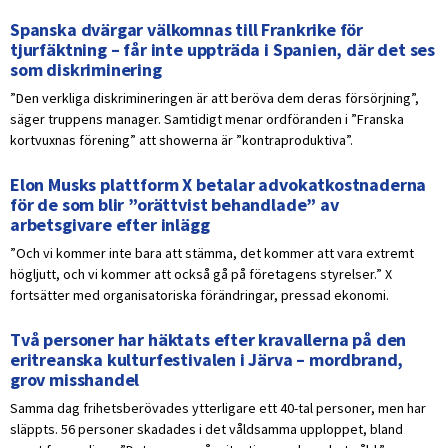
Spanska dvärgar välkomnas till Frankrike för
tjurfäktning – får inte uppträda i Spanien, där det ses
som diskriminering
”Den verkliga diskrimineringen är att beröva dem deras försörjning”,
säger truppens manager. Samtidigt menar ordföranden i ”Franska
kortvuxnas förening” att showerna är ”kontraproduktiva”.
Elon Musks plattform X betalar advokatkostnaderna
för de som blir ”orättvist behandlade” av
arbetsgivare efter inlägg
”Och vi kommer inte bara att stämma, det kommer att vara extremt
högljutt, och vi kommer att också gå på företagens styrelser.” X
fortsätter med organisatoriska förändringar, pressad ekonomi.
Två personer har häktats efter kravallerna på den
eritreanska kulturfestivalen i Järva – mordbrand,
grov misshandel
Samma dag frihetsberövades ytterligare ett 40-tal personer, men har
släppts. 56 personer skadades i det våldsamma upploppet, bland