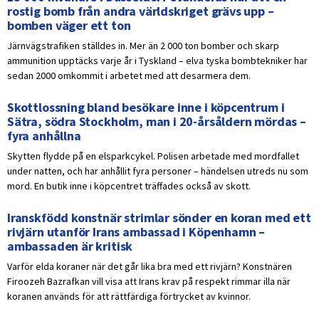
rostig bomb från andra världskriget grävs upp –
bomben väger ett ton
Järnvägstrafiken ställdes in. Mer än 2 000 ton bomber och skarp
ammunition upptäcks varje år i Tyskland – elva tyska bombtekniker har
sedan 2000 omkommit i arbetet med att desarmera dem.
Skottlossning bland besökare inne i köpcentrum i
Sätra, södra Stockholm, man i 20-årsåldern mördas –
fyra anhållna
Skytten flydde på en elsparkcykel. Polisen arbetade med mordfallet
under natten, och har anhållit fyra personer – händelsen utreds nu som
mord. En butik inne i köpcentret träffades också av skott.
Iranskfödd konstnär strimlar sönder en koran med ett
rivjärn utanför Irans ambassad i Köpenhamn –
ambassaden är kritisk
Varför elda koraner när det går lika bra med ett rivjärn? Konstnären
Firoozeh Bazrafkan vill visa att Irans krav på respekt rimmar illa när
koranen används för att rättfärdiga förtrycket av kvinnor.