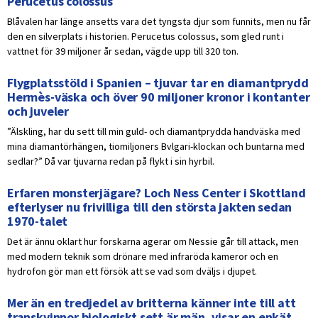
Perucetus colossus
Blåvalen har länge ansetts vara det tyngsta djur som funnits, men nu får
den en silverplats i historien. Perucetus colossus, som gled runt i
vattnet för 39 miljoner år sedan, vägde upp till 320 ton.
Flygplatsstöld i Spanien – tjuvar tar en diamantprydd
Hermès-väska och över 90 miljoner kronor i kontanter
och juveler
”Älskling, har du sett till min guld- och diamantprydda handväska med
mina diamantörhängen, tiomiljoners Bvlgari-klockan och buntarna med
sedlar?” Då var tjuvarna redan på flykt i sin hyrbil.
Erfaren monsterjägare? Loch Ness Center i Skottland
efterlyser nu frivilliga till den största jakten sedan
1970-talet
Det är ännu oklart hur forskarna agerar om Nessie går till attack, men
med modern teknik som drönare med infraröda kameror och en
hydrofon gör man ett försök att se vad som dväljs i djupet.
Mer än en tredjedel av britterna känner inte till att
transkvinnor biologiskt sett är män, visar en enkät