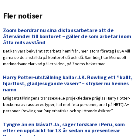
Fler notiser
Zoom beordrar nu sina distansarbetare att de
återvänder till kontoret – gäller de som arbetar inom
åtta mils avstånd
Det kan vara bekvämt att arbeta hemifrån, men stora företag i USA vill
gärna se de anställda på kontoret då och då. Samtidigt tar Microsoft
marknadsandelar vad gäller video, på Zooms bekostnad.
Harry Potter-utställning kallar J.K. Rowling ett ”kallt,
hjärtlöst, glädjesugande väsen” – stryker nu hennes
namn
Enligt utställningens transsexuelle projektledare präglas Harry Potter-
böckerna av rasstereotyper, hat mot feta personer, brist på HBTQIA+-
personer. Rowling har ”superhatiska och splittrande åsikter.”
Tyngre än en blåval? Ja, säger forskare i Peru, som
efter en upptäckt för 13 år sedan nu presenterar