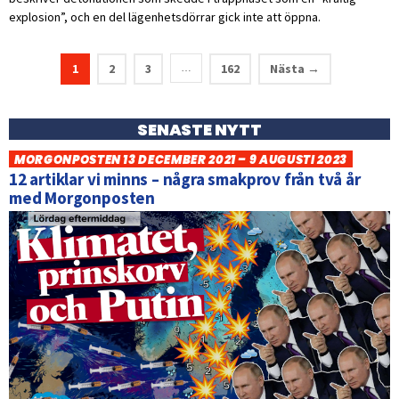
explosion”, och en del lägenhetsdörrar gick inte att öppna.
1
2
3
162
Nästa →
…
SENASTE NYTT
MORGONPOSTEN 13 DECEMBER 2021 – 9 AUGUSTI 2023
12 artiklar vi minns – några smakprov från två år
med Morgonposten