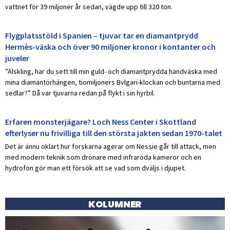
vattnet för 39 miljoner år sedan, vägde upp till 320 ton.
Flygplatsstöld i Spanien – tjuvar tar en diamantprydd
Hermès-väska och över 90 miljoner kronor i kontanter och
juveler
”Älskling, har du sett till min guld- och diamantprydda handväska med
mina diamantörhängen, tiomiljoners Bvlgari-klockan och buntarna med
sedlar?” Då var tjuvarna redan på flykt i sin hyrbil.
Erfaren monsterjägare? Loch Ness Center i Skottland
efterlyser nu frivilliga till den största jakten sedan 1970-talet
Det är ännu oklart hur forskarna agerar om Nessie går till attack, men
med modern teknik som drönare med infraröda kameror och en
hydrofon gör man ett försök att se vad som dväljs i djupet.
KOLUMNER