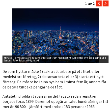
1
av 2
Minato i Tokyo sägs vara Japans affärscentrum med flest huvudkontor av någon kommun i
landet. Foto: Takashi Miyazaki
De som flyttar måste 1) säkra ett arbete på ett litet eller
medelstort företag, 2) distansarbeta eller 3) starta ett nytt
företag. De måste bo i sina nya hem i minst fem år, annars får
de betala tillbaka pengarna de fått.
Antalet nyfödda i Japan är nu det lägsta sedan registren
började föras 1899. Däremot uppgår antalet hundraåringar till
mer än 90 500 – jämfört med endast 153 personer 1963.