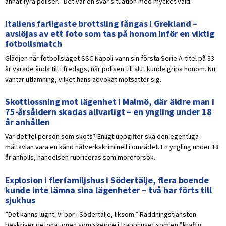
annat fyra poliser. ”Det var en svår situation med mycket våld.”
Italiens farligaste brottsling fångas i Grekland –
avslöjas av ett foto som tas på honom inför en viktig
fotbollsmatch
Glädjen när fotbollslaget SSC Napoli vann sin första Serie A-titel på 33
år varade ända till i fredags, när polisen till slut kunde gripa honom. Nu
väntar utlämning, vilket hans advokat motsätter sig.
Skottlossning mot lägenhet i Malmö, där äldre man i
75-årsåldern skadas allvarligt – en yngling under 18
år anhållen
Var det fel person som sköts? Enligt uppgifter ska den egentliga
måltavlan vara en känd nätverkskriminell i området. En yngling under 18
år anhölls, händelsen rubriceras som mordförsök.
Explosion i flerfamiljshus i Södertälje, flera boende
kunde inte lämna sina lägenheter – två har förts till
sjukhus
”Det känns lugnt. Vi bor i Södertälje, liksom.” Räddningstjänsten
beskriver detonationen som skedde i trapphuset som en ”kraftig