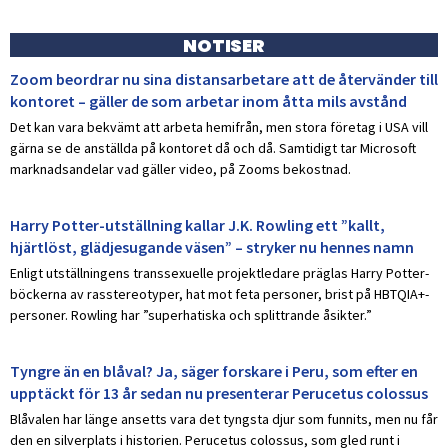
NOTISER
Zoom beordrar nu sina distansarbetare att de återvänder till
kontoret – gäller de som arbetar inom åtta mils avstånd
Det kan vara bekvämt att arbeta hemifrån, men stora företag i USA vill
gärna se de anställda på kontoret då och då. Samtidigt tar Microsoft
marknadsandelar vad gäller video, på Zooms bekostnad.
Harry Potter-utställning kallar J.K. Rowling ett ”kallt,
hjärtlöst, glädjesugande väsen” – stryker nu hennes namn
Enligt utställningens transsexuelle projektledare präglas Harry Potter-
böckerna av rasstereotyper, hat mot feta personer, brist på HBTQIA+-
personer. Rowling har ”superhatiska och splittrande åsikter.”
Tyngre än en blåval? Ja, säger forskare i Peru, som efter en
upptäckt för 13 år sedan nu presenterar Perucetus colossus
Blåvalen har länge ansetts vara det tyngsta djur som funnits, men nu får
den en silverplats i historien. Perucetus colossus, som gled runt i