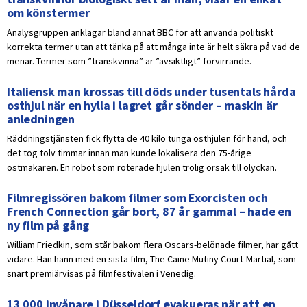
om könstermer
Analysgruppen anklagar bland annat BBC för att använda politiskt
korrekta termer utan att tänka på att många inte är helt säkra på vad de
menar. Termer som ”transkvinna” är ”avsiktligt” förvirrande.
Italiensk man krossas till döds under tusentals hårda
osthjul när en hylla i lagret går sönder – maskin är
anledningen
Räddningstjänsten fick flytta de 40 kilo tunga osthjulen för hand, och
det tog tolv timmar innan man kunde lokalisera den 75-årige
ostmakaren. En robot som roterade hjulen trolig orsak till olyckan.
Filmregissören bakom filmer som Exorcisten och
French Connection går bort, 87 år gammal – hade en
ny film på gång
William Friedkin, som står bakom flera Oscars-belönade filmer, har gått
vidare. Han hann med en sista film, The Caine Mutiny Court-Martial, som
snart premiärvisas på filmfestivalen i Venedig.
13 000 invånare i Düsseldorf evakueras när att en