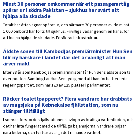
Minst 30 personer omkommer när ett passagerartåg
spårar ur i södra Pakistan – sjukhus har svårt att
hjälpa alla skadade
Totalt har åtta vagnar spårat ur, och närmare 70 personer av de minst
1 000 ombord har förts till sjukhus. Frivilliga vadar genom en kanal för
att kunna hjälpa de skadade. Föråldrad infrastruktur.
Äldste sonen till Kambodjas premiärminister Hun Sen
blir ny härskare i landet där det är vanligt att man
ärver makt
Efter 38 år som Kambodjas premiärminister får Hun Sens äldste son ta
över posten. Samtidigt är Hun Sen tydlig med att han fortsätter leda
regeringspartiet, som har 120 av 125 platser i parlamentet.
Räcker toalettpapperet? Flera vandrare har drabbats
av magsjuka på Kebnekaise fjällstation, som nu
stänger tillfälligt
I somras förstördes fjällstationens avlopp av kraftiga vattenflöden, och
det har inte fungerat med de tillfälliga bajamajorna. Vandrare bajsar
nära lederna, och tvättar av sig i det rinnande vattnet.