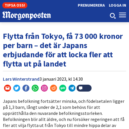
TIPSA OSS!
PRENUMERERA
LOGGA IN
Flytta från Tokyo, få 73 000 kronor
per barn – det är Japans
erbjudande för att locka fler att
flytta ut på landet
Lars Winterstrand
3 januari 2023,
kl
14.30
Japans befolkning fortsätter minska, och födelsetalen ligger
på 1,3 barn, långt under de 2,1 som behövs för att
upprätthålla den nuvarande befolkningsstorleken.
Befolkningen blir allt äldre, och nu försöker regeringen att få
fler att vilja flytta ut från Tokyo till mindre hippa delar av