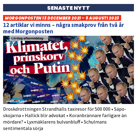
SENASTE NYTT
MORGONPOSTEN 13 DECEMBER 2021 – 9 AUGUSTI 2023
12 artiklar vi minns – några smakprov från två år
med Morgonposten
Droskdrottningen Strandhälls taxiresor för 500 000 • Säpo-
skojarna • Hallick blir advokat • Koranbrännare farligare än
mördare? • Lyxmäklarens bulvanbluff • Schulmans
sentimentala sörja