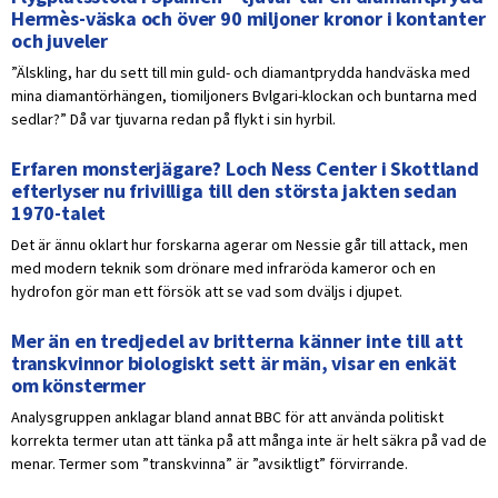
Hermès-väska och över 90 miljoner kronor i kontanter
och juveler
”Älskling, har du sett till min guld- och diamantprydda handväska med
mina diamantörhängen, tiomiljoners Bvlgari-klockan och buntarna med
sedlar?” Då var tjuvarna redan på flykt i sin hyrbil.
Erfaren monsterjägare? Loch Ness Center i Skottland
efterlyser nu frivilliga till den största jakten sedan
1970-talet
Det är ännu oklart hur forskarna agerar om Nessie går till attack, men
med modern teknik som drönare med infraröda kameror och en
hydrofon gör man ett försök att se vad som dväljs i djupet.
Mer än en tredjedel av britterna känner inte till att
transkvinnor biologiskt sett är män, visar en enkät
om könstermer
Analysgruppen anklagar bland annat BBC för att använda politiskt
korrekta termer utan att tänka på att många inte är helt säkra på vad de
menar. Termer som ”transkvinna” är ”avsiktligt” förvirrande.