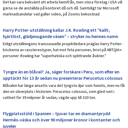
Det kan vara bekvämt att arbeta hemifrån, men stora företag i USA vill
gärna se de anställda på kontoret då och då. Samtidigt tar Microsoft
marknadsandelar vad gäller video, på Zooms bekostnad.
Harry Potter-utställning kallar J.K. Rowling ett ”kallt,
hjärtlöst, glädjesugande väsen” – stryker nu hennes namn
Enligt utställningens transsexuelle projektledare präglas Harry Potter-
böckerna av rasstereotyper, hat mot feta personer, brist på HBTQIA+-
personer. Rowling har ”superhatiska och splittrande åsikter.”
Tyngre än en blåval? Ja, säger forskare i Peru, som efter en
upptäckt för 13 år sedan nu presenterar Perucetus colossus
Blåvalen har länge ansetts vara det tyngsta djur som funnits, men nu får
den en silverplats i historien. Perucetus colossus, som gled runt i
vattnet för 39 miljoner år sedan, vägde upp till 320 ton.
Flygplatsstöld i Spanien – tjuvar tar en diamantprydd
Hermès-väska och över 90 miljoner kronor i kontanter och
juveler