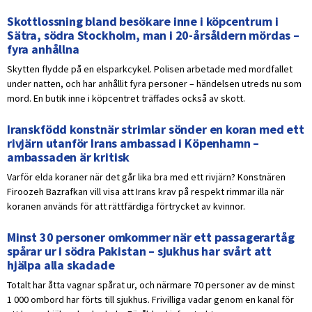
Skottlossning bland besökare inne i köpcentrum i
Sätra, södra Stockholm, man i 20-årsåldern mördas –
fyra anhållna
Skytten flydde på en elsparkcykel. Polisen arbetade med mordfallet
under natten, och har anhållit fyra personer – händelsen utreds nu som
mord. En butik inne i köpcentret träffades också av skott.
Iranskfödd konstnär strimlar sönder en koran med ett
rivjärn utanför Irans ambassad i Köpenhamn –
ambassaden är kritisk
Varför elda koraner när det går lika bra med ett rivjärn? Konstnären
Firoozeh Bazrafkan vill visa att Irans krav på respekt rimmar illa när
koranen används för att rättfärdiga förtrycket av kvinnor.
Minst 30 personer omkommer när ett passagerartåg
spårar ur i södra Pakistan – sjukhus har svårt att
hjälpa alla skadade
Totalt har åtta vagnar spårat ur, och närmare 70 personer av de minst
1 000 ombord har förts till sjukhus. Frivilliga vadar genom en kanal för