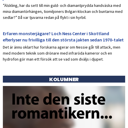
”Älskling, har du sett till min guld- och diamantprydda handväska med
mina diamantörhängen, tiomiljoners Bvlgari-klockan och buntarna med
sedlar?” Då var tjuvarna redan på flykt i sin hyrbil.
Erfaren monsterjägare? Loch Ness Center i Skottland
efterlyser nu frivilliga till den största jakten sedan 1970-talet
Det är ännu oklart hur forskarna agerar om Nessie går till attack, men
med modern teknik som drönare med infraröda kameror och en
hydrofon gör man ett försök att se vad som dväljs i djupet.
KOLUMNER