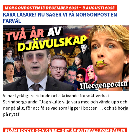
MORGONPOSTEN 13 DECEMBER 2021 – 9 AUGUSTI 2023
KÄRA LÄSARE! NU SÄGER VI PÅ MORGONPOSTEN
FARVÄL
Vi har lyckligt stridande och skrivande försökt verka i
Strindbergs anda: ”Jag skulle vilja vara med och vända upp och
ner på allt, för att få se vad som ligger i botten … och så börja
på nytt!”
GLÖM BOCCIA OCH KUBB – DET ÄR GATEBALL SOM GÄLLER