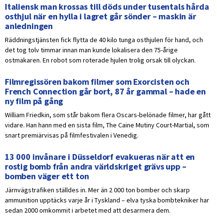
Italiensk man krossas till döds under tusentals hårda
osthjul när en hylla i lagret går sönder – maskin är
anledningen
Räddningstjänsten fick flytta de 40 kilo tunga osthjulen för hand, och
det tog tolv timmar innan man kunde lokalisera den 75-årige
ostmakaren. En robot som roterade hjulen trolig orsak till olyckan.
Filmregissören bakom filmer som Exorcisten och
French Connection går bort, 87 år gammal – hade en
ny film på gång
William Friedkin, som står bakom flera Oscars-belönade filmer, har gått
vidare. Han hann med en sista film, The Caine Mutiny Court-Martial, som
snart premiärvisas på filmfestivalen i Venedig.
13 000 invånare i Düsseldorf evakueras när att en
rostig bomb från andra världskriget grävs upp –
bomben väger ett ton
Järnvägstrafiken ställdes in. Mer än 2 000 ton bomber och skarp
ammunition upptäcks varje år i Tyskland – elva tyska bombtekniker har
sedan 2000 omkommit i arbetet med att desarmera dem.