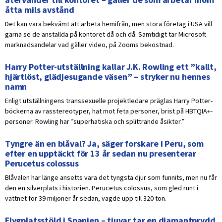
åtta mils avstånd
Det kan vara bekvämt att arbeta hemifrån, men stora företag i USA vill
gärna se de anställda på kontoret då och då. Samtidigt tar Microsoft
marknadsandelar vad gäller video, på Zooms bekostnad.
Harry Potter-utställning kallar J.K. Rowling ett ”kallt,
hjärtlöst, glädjesugande väsen” – stryker nu hennes
namn
Enligt utställningens transsexuelle projektledare präglas Harry Potter-
böckerna av rasstereotyper, hat mot feta personer, brist på HBTQIA+-
personer. Rowling har ”superhatiska och splittrande åsikter.”
Tyngre än en blåval? Ja, säger forskare i Peru, som
efter en upptäckt för 13 år sedan nu presenterar
Perucetus colossus
Blåvalen har länge ansetts vara det tyngsta djur som funnits, men nu får
den en silverplats i historien. Perucetus colossus, som gled runt i
vattnet för 39 miljoner år sedan, vägde upp till 320 ton.
Flygplatsstöld i Spanien – tjuvar tar en diamantprydd