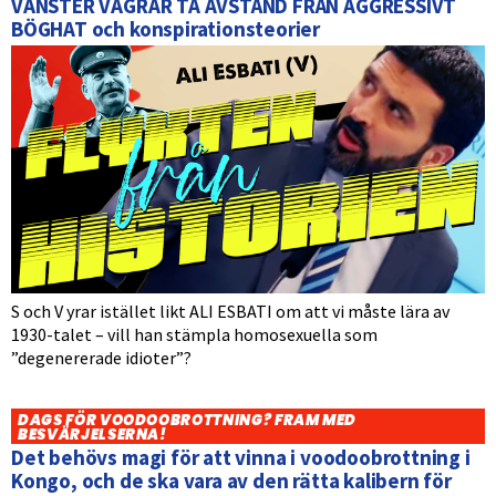
VÄNSTER VÄGRAR TA AVSTÅND FRÅN AGGRESSIVT
BÖGHAT och konspirationsteorier
S och V yrar istället likt ALI ESBATI om att vi måste lära av
1930-talet – vill han stämpla homosexuella som
”degenererade idioter”?
DAGS FÖR VOODOOBROTTNING? FRAM MED
BESVÄRJELSERNA!
Det behövs magi för att vinna i voodoobrottning i
Kongo, och de ska vara av den rätta kalibern för