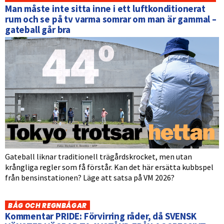
Man måste inte sitta inne i ett luftkonditionerat
rum och se på tv varma somrar om man är gammal –
gateball går bra
Gateball liknar traditionell trägårdskrocket, men utan
krångliga regler som få förstår. Kan det här ersätta kubbspel
från bensinstationen? Läge att satsa på VM 2026?
BÅG OCH REGNBÅGAR
Kommentar PRIDE: Förvirring råder, då SVENSK