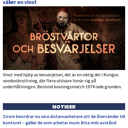
säker en vinst
Vinst med hjälp av besvärjelser, det är en viktig del i Kongos
voodoobrottning, där flera utövare livnär sig på
underhållningen. Berömd boxningsmatch 1974 lade grunden.
NOTISER
Zoom beordrar nu sina distansarbetare att de återvänder till
kontoret – gäller de som arbetar inom åtta mils avstånd