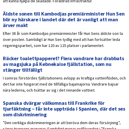
att kunna hjälpa de skadade. Föråldrad infrastruktur.
Äldste sonen till Kambodjas premiärminister Hun Sen
blir ny härskare i landet där det är vanligt att man
ärver makt
Efter 38 år som Kambodjas premiärminister får Hun Sens äldste son ta
över posten. Samtidigt är Hun Sen tydlig med att han fortsätter leda
regeringspartiet, som har 120 av 125 platser i parlamentet.
Räcker toalettpapperet? Flera vandrare har drabbats
av magsjuka på Kebnekaise fjällstation, som nu
stänger tillfälligt
I somras förstördes fjällstationens avlopp av kraftiga vattenflöden, och
det har inte fungerat med de tillfälliga bajamajorna. Vandrare bajsar
nära lederna, och tvättar av sig i det rinnande vattnet.
Spanska dvärgar välkomnas till Frankrike för
tjurfäktning – får inte uppträda i Spanien, där det ses
som diskriminering
”Den verkliga diskrimineringen är att beröva dem deras försörjning”,
säger truppens manager. Samtidigt menar ordföranden i ”Franska