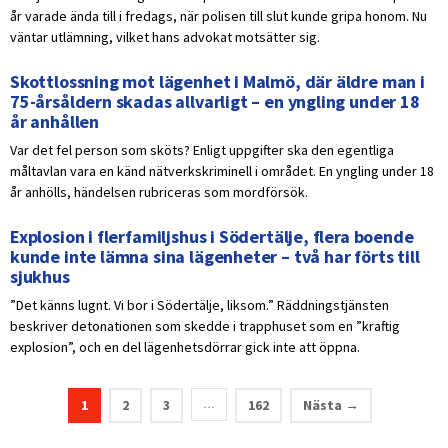
år varade ända till i fredags, när polisen till slut kunde gripa honom. Nu
väntar utlämning, vilket hans advokat motsätter sig.
Skottlossning mot lägenhet i Malmö, där äldre man i
75-årsåldern skadas allvarligt – en yngling under 18
år anhållen
Var det fel person som sköts? Enligt uppgifter ska den egentliga
måltavlan vara en känd nätverkskriminell i området. En yngling under 18
år anhölls, händelsen rubriceras som mordförsök.
Explosion i flerfamiljshus i Södertälje, flera boende
kunde inte lämna sina lägenheter – två har förts till
sjukhus
”Det känns lugnt. Vi bor i Södertälje, liksom.” Räddningstjänsten
beskriver detonationen som skedde i trapphuset som en ”kraftig
explosion”, och en del lägenhetsdörrar gick inte att öppna.
1
2
3
162
Nästa →
…