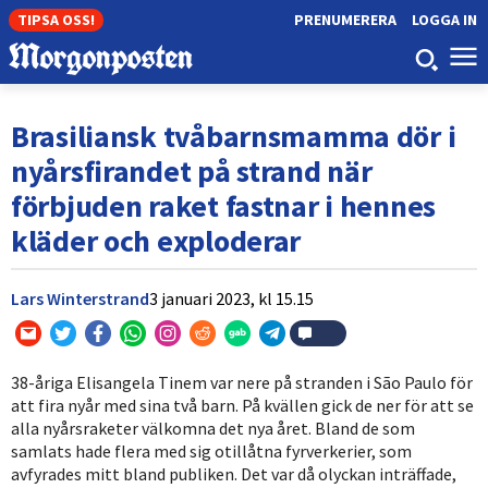
TIPSA OSS!
PRENUMERERA
LOGGA IN
Brasiliansk tvåbarnsmamma dör i
nyårsfirandet på strand när
förbjuden raket fastnar i hennes
kläder och exploderar
Lars Winterstrand
3 januari 2023,
kl
15.15
38-åriga Elisangela Tinem var nere på stranden i São Paulo för
att fira nyår med sina två barn. På kvällen gick de ner för att se
alla nyårsraketer välkomna det nya året. Bland de som
samlats hade flera med sig otillåtna fyrverkerier, som
avfyrades mitt bland publiken. Det var då olyckan inträffade,