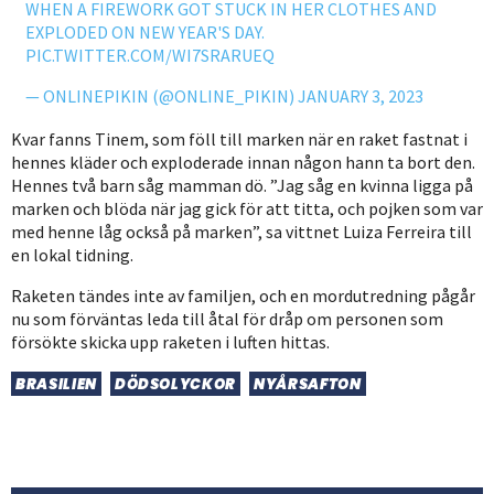
WHEN A FIREWORK GOT STUCK IN HER CLOTHES AND
EXPLODED ON NEW YEAR'S DAY.
PIC.TWITTER.COM/WI7SRARUEQ
— ONLINEPIKIN (@ONLINE_PIKIN)
JANUARY 3, 2023
Kvar fanns Tinem, som föll till marken när en raket fastnat i
hennes kläder och exploderade innan någon hann ta bort den.
Hennes två barn såg mamman dö. ”Jag såg en kvinna ligga på
marken och blöda när jag gick för att titta, och pojken som var
med henne låg också på marken”, sa vittnet Luiza Ferreira till
en lokal tidning.
Raketen tändes inte av familjen, och en mordutredning pågår
nu som förväntas leda till åtal för dråp om personen som
försökte skicka upp raketen i luften hittas.
BRASILIEN
DÖDSOLYCKOR
NYÅRSAFTON