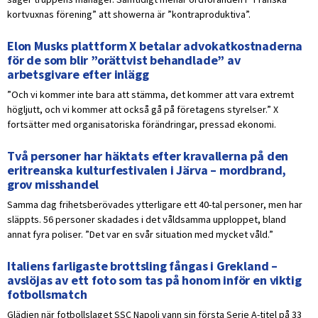
kortvuxnas förening” att showerna är ”kontraproduktiva”.
Elon Musks plattform X betalar advokatkostnaderna
för de som blir ”orättvist behandlade” av
arbetsgivare efter inlägg
”Och vi kommer inte bara att stämma, det kommer att vara extremt
högljutt, och vi kommer att också gå på företagens styrelser.” X
fortsätter med organisatoriska förändringar, pressad ekonomi.
Två personer har häktats efter kravallerna på den
eritreanska kulturfestivalen i Järva – mordbrand,
grov misshandel
Samma dag frihetsberövades ytterligare ett 40-tal personer, men har
släppts. 56 personer skadades i det våldsamma upploppet, bland
annat fyra poliser. ”Det var en svår situation med mycket våld.”
Italiens farligaste brottsling fångas i Grekland –
avslöjas av ett foto som tas på honom inför en viktig
fotbollsmatch
Glädjen när fotbollslaget SSC Napoli vann sin första Serie A-titel på 33