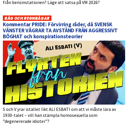
från bensinstationen? Läge att satsa på VM 2026?
BÅG OCH REGNBÅGAR
Kommentar PRIDE: Förvirring råder, då SVENSK
VÄNSTER VÄGRAR TA AVSTÅND FRÅN AGGRESSIVT
BÖGHAT och konspirationsteorier
S och V yrar istället likt ALI ESBATI om att vi måste lära av
1930-talet – vill han stämpla homosexuella som
”degenererade idioter”?