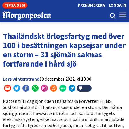
TIPSA OSS!
PRENUMERERA
LOGGA IN
Thailändskt örlogsfartyg med över
100 i besättningen kapsejsar under
en storm – 31 sjömän saknas
fortfarande i hård sjö
Lars Winterstrand
19 december 2022,
kl
13.30
Natten till i dag sjönk den thailändska korvetten HTMS
Sukhothai utanför Thailands kust under en storm. Den hårda
sjön gjorde att havsvatten bröt in och kortslöt fartygets
elektriska system, vilket satte pumparna ur drift. Snart lutade
fartyget åt styrbord med 60 grader, innan det gick till botten,