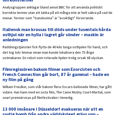
Analysgruppen anklagar bland annat BBC för att använda politiskt
korrekta termer utan att tänka på att många inte är helt säkra på vad de
menar. Termer som ”transkvinna” är ”avsiktligt” förvirrande.
Italiensk man krossas till döds under tusentals hårda
osthjul när en hylla i lagret går sönder – maskin är
anledningen
Räddningstjänsten fick flytta de 40 kilo tunga osthjulen för hand, och
det tog tolv timmar innan man kunde lokalisera den 75-årige
ostmakaren. En robot som roterade hjulen trolig orsak till olyckan.
Filmregissören bakom filmer som Exorcisten och
French Connection går bort, 87 år gammal – hade en
ny film på gång
William Friedkin, som står bakom flera Oscars-belönade filmer, har gått
vidare. Han hann med en sista film, The Caine Mutiny Court-Martial, som
snart premiärvisas på filmfestivalen i Venedig.
13 000 invånare i Düsseldorf evakueras när att en
rostig bomb från andra världskriget grävs upp –