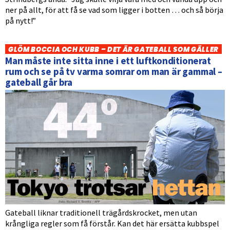
ner på allt, för att få se vad som ligger i botten … och så börja
på nytt!”
GLÖM BOCCIA OCH KUBB – DET ÄR GATEBALL SOM GÄLLER
Man måste inte sitta inne i ett luftkonditionerat
rum och se på tv varma somrar om man är gammal –
gateball går bra
Gateball liknar traditionell trägårdskrocket, men utan
krångliga regler som få förstår. Kan det här ersätta kubbspel