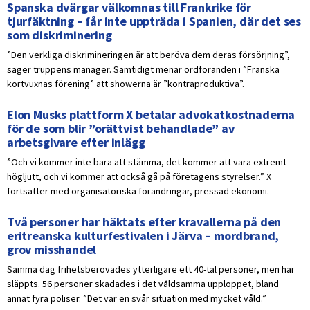
Spanska dvärgar välkomnas till Frankrike för
tjurfäktning – får inte uppträda i Spanien, där det ses
som diskriminering
”Den verkliga diskrimineringen är att beröva dem deras försörjning”,
säger truppens manager. Samtidigt menar ordföranden i ”Franska
kortvuxnas förening” att showerna är ”kontraproduktiva”.
Elon Musks plattform X betalar advokatkostnaderna
för de som blir ”orättvist behandlade” av
arbetsgivare efter inlägg
”Och vi kommer inte bara att stämma, det kommer att vara extremt
högljutt, och vi kommer att också gå på företagens styrelser.” X
fortsätter med organisatoriska förändringar, pressad ekonomi.
Två personer har häktats efter kravallerna på den
eritreanska kulturfestivalen i Järva – mordbrand,
grov misshandel
Samma dag frihetsberövades ytterligare ett 40-tal personer, men har
släppts. 56 personer skadades i det våldsamma upploppet, bland
annat fyra poliser. ”Det var en svår situation med mycket våld.”