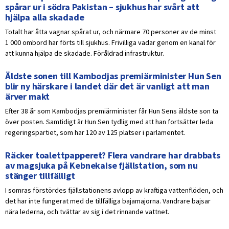
spårar ur i södra Pakistan – sjukhus har svårt att
hjälpa alla skadade
Totalt har åtta vagnar spårat ur, och närmare 70 personer av de minst
1 000 ombord har förts till sjukhus. Frivilliga vadar genom en kanal för
att kunna hjälpa de skadade. Föråldrad infrastruktur.
Äldste sonen till Kambodjas premiärminister Hun Sen
blir ny härskare i landet där det är vanligt att man
ärver makt
Efter 38 år som Kambodjas premiärminister får Hun Sens äldste son ta
över posten. Samtidigt är Hun Sen tydlig med att han fortsätter leda
regeringspartiet, som har 120 av 125 platser i parlamentet.
Räcker toalettpapperet? Flera vandrare har drabbats
av magsjuka på Kebnekaise fjällstation, som nu
stänger tillfälligt
I somras förstördes fjällstationens avlopp av kraftiga vattenflöden, och
det har inte fungerat med de tillfälliga bajamajorna. Vandrare bajsar
nära lederna, och tvättar av sig i det rinnande vattnet.