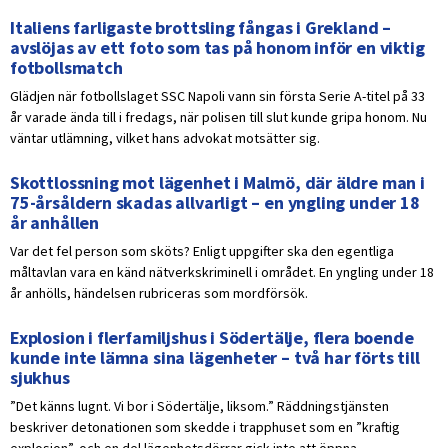
Italiens farligaste brottsling fångas i Grekland –
avslöjas av ett foto som tas på honom inför en viktig
fotbollsmatch
Glädjen när fotbollslaget SSC Napoli vann sin första Serie A-titel på 33
år varade ända till i fredags, när polisen till slut kunde gripa honom. Nu
väntar utlämning, vilket hans advokat motsätter sig.
Skottlossning mot lägenhet i Malmö, där äldre man i
75-årsåldern skadas allvarligt – en yngling under 18
år anhållen
Var det fel person som sköts? Enligt uppgifter ska den egentliga
måltavlan vara en känd nätverkskriminell i området. En yngling under 18
år anhölls, händelsen rubriceras som mordförsök.
Explosion i flerfamiljshus i Södertälje, flera boende
kunde inte lämna sina lägenheter – två har förts till
sjukhus
”Det känns lugnt. Vi bor i Södertälje, liksom.” Räddningstjänsten
beskriver detonationen som skedde i trapphuset som en ”kraftig