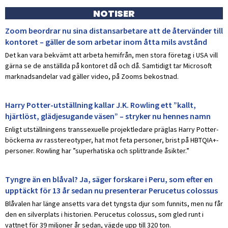
NOTISER
Zoom beordrar nu sina distansarbetare att de återvänder till
kontoret – gäller de som arbetar inom åtta mils avstånd
Det kan vara bekvämt att arbeta hemifrån, men stora företag i USA vill
gärna se de anställda på kontoret då och då. Samtidigt tar Microsoft
marknadsandelar vad gäller video, på Zooms bekostnad.
Harry Potter-utställning kallar J.K. Rowling ett ”kallt,
hjärtlöst, glädjesugande väsen” – stryker nu hennes namn
Enligt utställningens transsexuelle projektledare präglas Harry Potter-
böckerna av rasstereotyper, hat mot feta personer, brist på HBTQIA+-
personer. Rowling har ”superhatiska och splittrande åsikter.”
Tyngre än en blåval? Ja, säger forskare i Peru, som efter en
upptäckt för 13 år sedan nu presenterar Perucetus colossus
Blåvalen har länge ansetts vara det tyngsta djur som funnits, men nu får
den en silverplats i historien. Perucetus colossus, som gled runt i
vattnet för 39 miljoner år sedan, vägde upp till 320 ton.