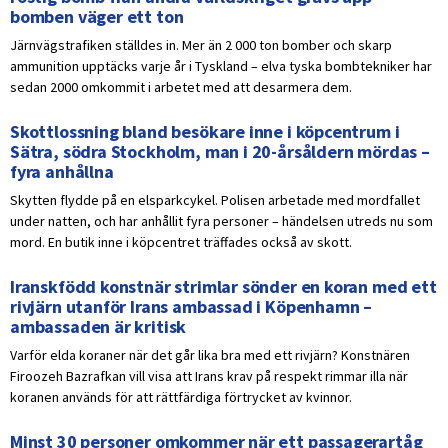
bomben väger ett ton
Järnvägstrafiken ställdes in. Mer än 2 000 ton bomber och skarp
ammunition upptäcks varje år i Tyskland – elva tyska bombtekniker har
sedan 2000 omkommit i arbetet med att desarmera dem.
Skottlossning bland besökare inne i köpcentrum i
Sätra, södra Stockholm, man i 20-årsåldern mördas –
fyra anhållna
Skytten flydde på en elsparkcykel. Polisen arbetade med mordfallet
under natten, och har anhållit fyra personer – händelsen utreds nu som
mord. En butik inne i köpcentret träffades också av skott.
Iranskfödd konstnär strimlar sönder en koran med ett
rivjärn utanför Irans ambassad i Köpenhamn –
ambassaden är kritisk
Varför elda koraner när det går lika bra med ett rivjärn? Konstnären
Firoozeh Bazrafkan vill visa att Irans krav på respekt rimmar illa när
koranen används för att rättfärdiga förtrycket av kvinnor.
Minst 30 personer omkommer när ett passagerartåg