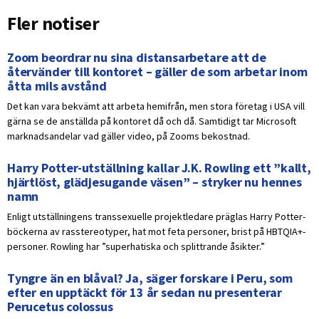
Fler notiser
Zoom beordrar nu sina distansarbetare att de
återvänder till kontoret – gäller de som arbetar inom
åtta mils avstånd
Det kan vara bekvämt att arbeta hemifrån, men stora företag i USA vill
gärna se de anställda på kontoret då och då. Samtidigt tar Microsoft
marknadsandelar vad gäller video, på Zooms bekostnad.
Harry Potter-utställning kallar J.K. Rowling ett ”kallt,
hjärtlöst, glädjesugande väsen” – stryker nu hennes
namn
Enligt utställningens transsexuelle projektledare präglas Harry Potter-
böckerna av rasstereotyper, hat mot feta personer, brist på HBTQIA+-
personer. Rowling har ”superhatiska och splittrande åsikter.”
Tyngre än en blåval? Ja, säger forskare i Peru, som
efter en upptäckt för 13 år sedan nu presenterar
Perucetus colossus