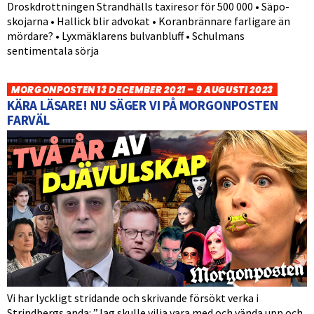
Droskdrottningen Strandhälls taxiresor för 500 000 • Säpo-
skojarna • Hallick blir advokat • Koranbrännare farligare än
mördare? • Lyxmäklarens bulvanbluff • Schulmans
sentimentala sörja
MORGONPOSTEN 13 DECEMBER 2021 – 9 AUGUSTI 2023
KÄRA LÄSARE! NU SÄGER VI PÅ MORGONPOSTEN
FARVÄL
Vi har lyckligt stridande och skrivande försökt verka i
Strindbergs anda: ”Jag skulle vilja vara med och vända upp och