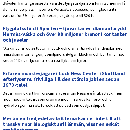
Blåvalen har länge ansetts vara det tyngsta djur som funnits, men nu får
den en silverplats i historien. Perucetus colossus, som gled runt i
vattnet för 39 miljoner år sedan, vägde upp till 320 ton.
Flygplatsstöld i Spanien – tjuvar tar en diamantprydd
Hermès-väska och över 90 miljoner kronor i kontanter
och juveler
”Älskling, har du sett till min guld- och diamantprydda handväska med
mina diamantörhängen, tiomiljoners Bvlgari-klockan och buntarna med
sedlar?” Då var tjuvarna redan på flykt i sin hyrbil.
Erfaren monsterjägare? Loch Ness Center i Skottland
efterlyser nu frivilliga till den största jakten sedan
1970-talet
Det är ännu oklart hur forskarna agerar om Nessie går till attack, men
med modern teknik som drönare med infraröda kameror och en
hydrofon gör man ett försök att se vad som dväljs i djupet.
Mer än en tredjedel av britterna känner inte till att
transkvinnor biologiskt sett är män, visar en enkät
om könstermer