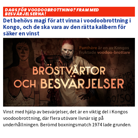
DAGS FÖR VOODOOBROTTNING? FRAM MED
BESVÄRJELSERNA!
Det behövs magi för att vinna i voodoobrottning i
Kongo, och de ska vara av den rätta kalibern för
säker en vinst
Vinst med hjälp av besvärjelser, det är en viktig del i Kongos
voodoobrottning, där flera utövare livnär sig på
underhållningen. Berömd boxningsmatch 1974 lade grunden.