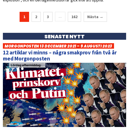
explosion”, och en del lägenhetsdörrar gick inte att öppna.
1
2
3
162
Nästa →
…
SENASTE NYTT
MORGONPOSTEN 13 DECEMBER 2021 – 9 AUGUSTI 2023
12 artiklar vi minns – några smakprov från två år
med Morgonposten