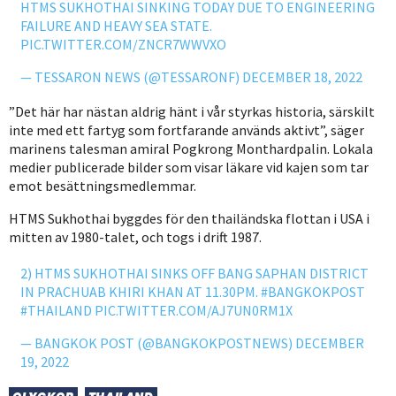
HTMS SUKHOTHAI SINKING TODAY DUE TO ENGINEERING
FAILURE AND HEAVY SEA STATE.
PIC.TWITTER.COM/ZNCR7WWVXO
— TESSARON NEWS (@TESSARONF)
DECEMBER 18, 2022
”Det här har nästan aldrig hänt i vår styrkas historia, särskilt
inte med ett fartyg som fortfarande används aktivt”, säger
marinens talesman amiral Pogkrong Monthardpalin. Lokala
medier publicerade bilder som visar läkare vid kajen som tar
emot besättningsmedlemmar.
HTMS Sukhothai byggdes för den thailändska flottan i USA i
mitten av 1980-talet, och togs i drift 1987.
2) HTMS SUKHOTHAI SINKS OFF BANG SAPHAN DISTRICT
IN PRACHUAB KHIRI KHAN AT 11.30PM.
#BANGKOKPOST
#THAILAND
PIC.TWITTER.COM/AJ7UN0RM1X
— BANGKOK POST (@BANGKOKPOSTNEWS)
DECEMBER
19, 2022