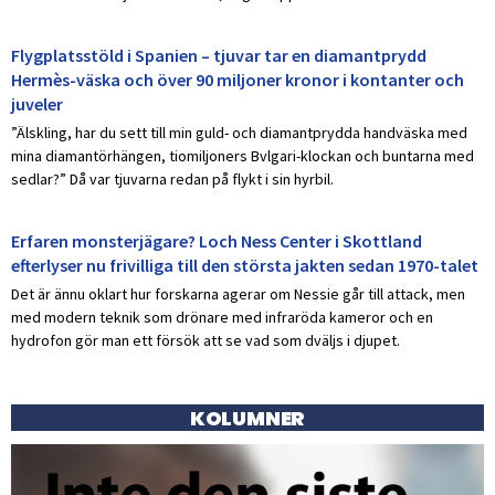
Flygplatsstöld i Spanien – tjuvar tar en diamantprydd
Hermès-väska och över 90 miljoner kronor i kontanter och
juveler
”Älskling, har du sett till min guld- och diamantprydda handväska med
mina diamantörhängen, tiomiljoners Bvlgari-klockan och buntarna med
sedlar?” Då var tjuvarna redan på flykt i sin hyrbil.
Erfaren monsterjägare? Loch Ness Center i Skottland
efterlyser nu frivilliga till den största jakten sedan 1970-talet
Det är ännu oklart hur forskarna agerar om Nessie går till attack, men
med modern teknik som drönare med infraröda kameror och en
hydrofon gör man ett försök att se vad som dväljs i djupet.
KOLUMNER