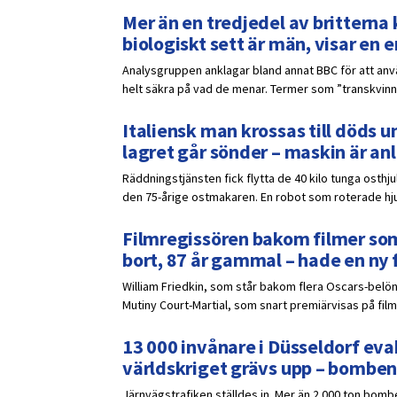
Mer än en tredjedel av britterna k
biologiskt sett är män, visar en
Analysgruppen anklagar bland annat BBC för att anvä
helt säkra på vad de menar. Termer som ”transkvinna”
Italiensk man krossas till döds un
lagret går sönder – maskin är a
Räddningstjänsten fick flytta de 40 kilo tunga osthj
den 75-årige ostmakaren. En robot som roterade hjule
Filmregissören bakom filmer som
bort, 87 år gammal – hade en ny 
William Friedkin, som står bakom flera Oscars-belöna
Mutiny Court-Martial, som snart premiärvisas på film
13 000 invånare i Düsseldorf eva
världskriget grävs upp – bomben
Järnvägstrafiken ställdes in. Mer än 2 000 ton bomb