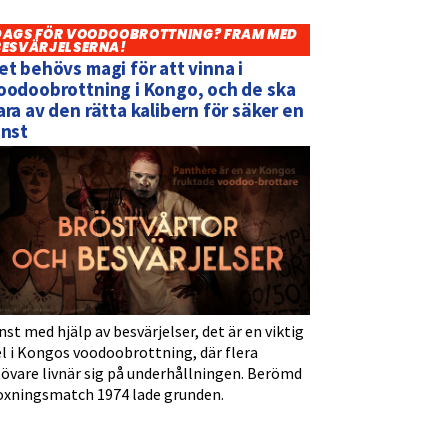
DAGS FÖR VOODOOBROTTNING? FRAM MED
BESVÄRJELSERNA!
et behövs magi för att vinna i
oodoobrottning i Kongo, och de ska
ara av den rätta kalibern för säker en
inst
nst med hjälp av besvärjelser, det är en viktig
l i Kongos voodoobrottning, där flera
tövare livnär sig på underhållningen. Berömd
oxningsmatch 1974 lade grunden.