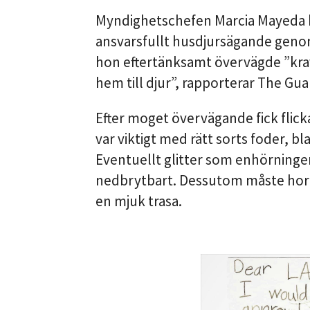
Myndighetschefen Marcia Mayeda b
ansvarsfullt husdjursägande genom 
hon eftertänksamt övervägde ”krave
hem till djur”, rapporterar The Gua
Efter moget övervägande fick flick
var viktigt med rätt sorts foder, 
Eventuellt glitter som enhörningen f
nedbrytbart. Dessutom måste hor
en mjuk trasa.