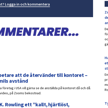
t? Logga in och kommentera
Z
de
a
De
fö
oc
gä
Ha
et
s
etare att de återvänder till kontoret –
En
 mils avstånd
pr
mo
 företag i USA vill gärna se de anställda på kontoret då och då.
Ro
r video, på Zooms bekostnad.
Ty
K. Rowling ett ”kallt, hjärtlöst,