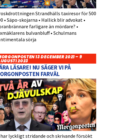
roskdrottningen Strandhälls taxiresor för 500
0 • Säpo-skojarna • Hallick blir advokat •
oranbrännare farligare än mördare? •
yxmäklarens bulvanbluff • Schulmans
entimentala sörja
MORGONPOSTEN 13 DECEMBER 2021 – 9
AUGUSTI 2023
ÄRA LÄSARE! NU SÄGER VI PÅ
ORGONPOSTEN FARVÄL
 har lyckligt stridande och skrivande försökt