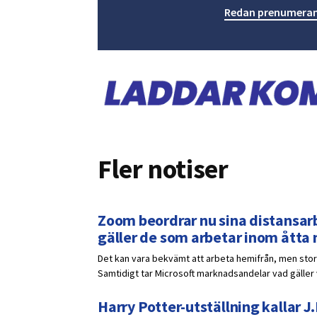
Redan prenumeran
Fler notiser
Zoom beordrar nu sina distansarb
gäller de som arbetar inom åtta
Det kan vara bekvämt att arbeta hemifrån, men stora
Samtidigt tar Microsoft marknadsandelar vad gälle
Harry Potter-utställning kallar J.