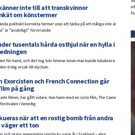
ti
änner inte till att transkvinnor
in
fö
 enkät om könstermer
nda politiskt korrekta termer utan att tänka på att många inte är
 är ”avsiktligt” förvirrande.
der tusentals hårda osthjul när en hylla i
nledningen
ulen för hand, och det tog tolv timmar innan man kunde lokalisera
n trolig orsak till olyckan.
 Exorcisten och French Connection går
film på gång
de filmer, har gått vidare. Han hann med en sista film, The Caine
festivalen i Venedig.
kueras när att en rostig bomb från andra
 väger ett ton
er och skarp ammunition upptäcks varje år i Tyskland – elva