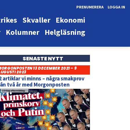
PRENUMERERA
LOGGA IN
rikes
Skvaller
Ekonomi
r
Kolumner
Helgläsning
SENASTE NYTT
MORGONPOSTEN 13 DECEMBER 2021 – 9
AUGUSTI 2023
2 artiklar vi minns – några smakprov
rån två år med Morgonposten