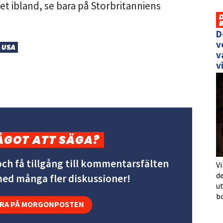
het ibland, se bara på Storbritanniens
D
v
USA
v
v
ÅGOT ATT SÄGA?
ch få tillgång till kommentarsfälten
Vi
de
 med många fler diskussioner!
u
b
RA PÅ MORGONPOSTEN