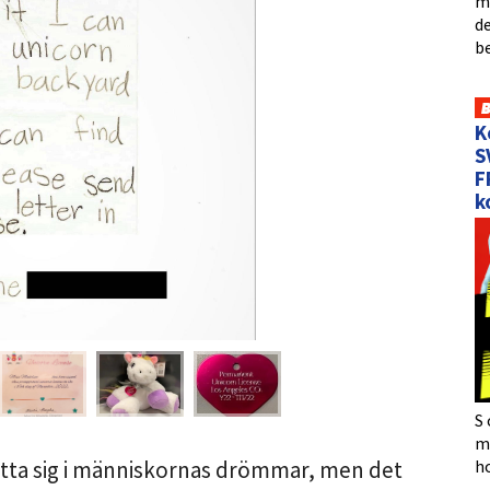
me
de
b
K
S
F
k
S 
må
h
ätta sig i människornas drömmar, men det