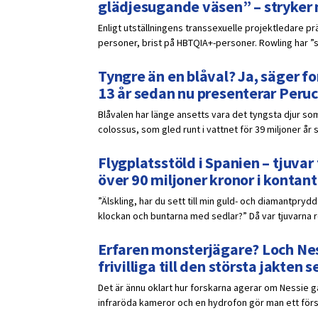
glädjesugande väsen” – stryker
Enligt utställningens transsexuelle projektledare p
personer, brist på HBTQIA+-personer. Rowling har ”s
Tyngre än en blåval? Ja, säger fo
13 år sedan nu presenterar Peruc
Blåvalen har länge ansetts vara det tyngsta djur som
colossus, som gled runt i vattnet för 39 miljoner år 
Flygplatsstöld i Spanien – tjuv
över 90 miljoner kronor i kontant
”Älskling, har du sett till min guld- och diamantpr
klockan och buntarna med sedlar?” Då var tjuvarna red
Erfaren monsterjägare? Loch Ness
frivilliga till den största jakten
Det är ännu oklart hur forskarna agerar om Nessie 
infraröda kameror och en hydrofon gör man ett försö