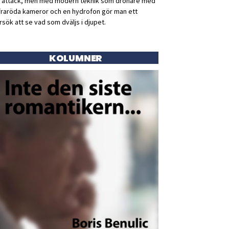
ll attack, men med modern teknik som drönare med
fraröda kameror och en hydrofon gör man ett
rsök att se vad som dväljs i djupet.
KOLUMNER