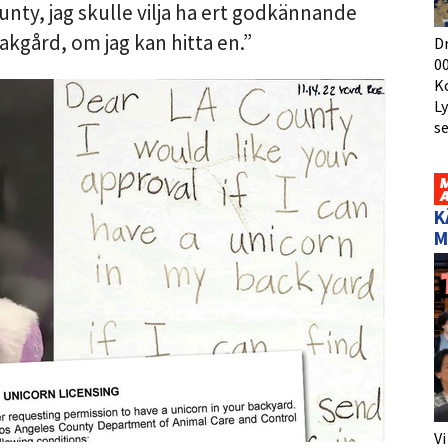
nty, jag skulle vilja ha ert godkännande
akgård, om jag kan hitta en.”
D
00
K
L
s
K
M
Vi