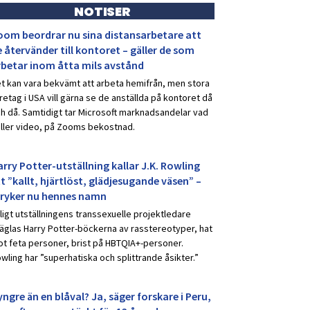
NOTISER
oom beordrar nu sina distansarbetare att
 återvänder till kontoret – gäller de som
rbetar inom åtta mils avstånd
t kan vara bekvämt att arbeta hemifrån, men stora
retag i USA vill gärna se de anställda på kontoret då
h då. Samtidigt tar Microsoft marknadsandelar vad
ller video, på Zooms bekostnad.
rry Potter-utställning kallar J.K. Rowling
t ”kallt, hjärtlöst, glädjesugande väsen” –
tryker nu hennes namn
ligt utställningens transsexuelle projektledare
äglas Harry Potter-böckerna av rasstereotyper, hat
t feta personer, brist på HBTQIA+-personer.
wling har ”superhatiska och splittrande åsikter.”
ngre än en blåval? Ja, säger forskare i Peru,