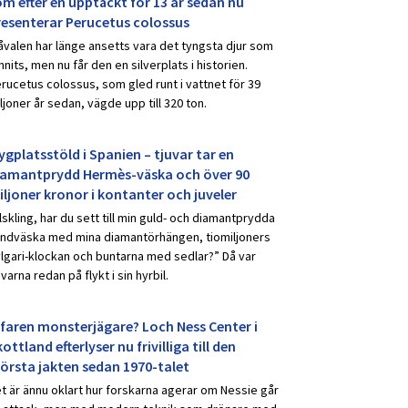
om efter en upptäckt för 13 år sedan nu
resenterar Perucetus colossus
åvalen har länge ansetts vara det tyngsta djur som
nnits, men nu får den en silverplats i historien.
rucetus colossus, som gled runt i vattnet för 39
ljoner år sedan, vägde upp till 320 ton.
ygplatsstöld i Spanien – tjuvar tar en
iamantprydd Hermès-väska och över 90
iljoner kronor i kontanter och juveler
lskling, har du sett till min guld- och diamantprydda
ndväska med mina diamantörhängen, tiomiljoners
lgari-klockan och buntarna med sedlar?” Då var
uvarna redan på flykt i sin hyrbil.
rfaren monsterjägare? Loch Ness Center i
ottland efterlyser nu frivilliga till den
törsta jakten sedan 1970-talet
t är ännu oklart hur forskarna agerar om Nessie går