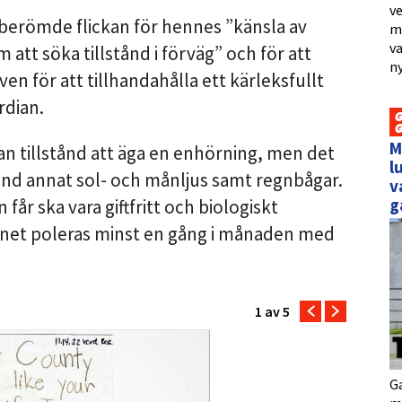
ve
erömde flickan för hennes ”känsla av
me
va
att söka tillstånd i förväg” och för att
ny
n för att tillhandahålla ett kärleksfullt
rdian.
M
an tillstånd att äga en enhörning, men det
l
bland annat sol- och månljus samt regnbågar.
v
g
år ska vara giftfritt och biologiskt
net poleras minst en gång i månaden med
1
av 5
Ga