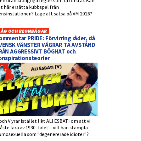
n utan krångliga regler som få förstår. Kan
t här ersätta kubbspel från
ensinstationen? Läge att satsa på VM 2026?
BÅG OCH REGNBÅGAR
ommentar PRIDE: Förvirring råder, då
VENSK VÄNSTER VÄGRAR TA AVSTÅND
RÅN AGGRESSIVT BÖGHAT och
onspirationsteorier
och V yrar istället likt ALI ESBATI om att vi
ste lära av 1930-talet – vill han stämpla
omosexuella som ”degenererade idioter”?