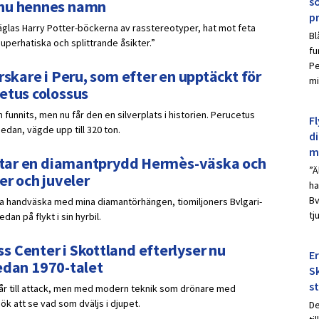
s
 nu hennes namn
p
räglas Harry Potter-böckerna av rasstereotyper, hat mot feta
Bl
uperhatiska och splittrande åsikter.”
fu
Pe
rskare i Peru, som efter en upptäckt för
mi
etus colossus
 funnits, men nu får den en silverplats i historien. Perucetus
Fl
sedan, vägde upp till 320 ton.
d
m
ar tar en diamantprydd Hermès-väska och
”Ä
er och juveler
ha
Bv
ydda handväska med mina diamantörhängen, tiomiljoners Bvlgari-
tj
an på flykt i sin hyrbil.
 Center i Skottland efterlyser nu
E
 sedan 1970-talet
Sk
s
går till attack, men med modern teknik som drönare med
k att se vad som dväljs i djupet.
De