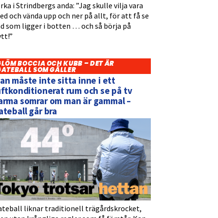
rka i Strindbergs anda: ”Jag skulle vilja vara
d och vända upp och ner på allt, för att få se
d som ligger i botten … och så börja på
tt!”
GLÖM BOCCIA OCH KUBB – DET ÄR
GATEBALL SOM GÄLLER
an måste inte sitta inne i ett
uftkonditionerat rum och se på tv
arma somrar om man är gammal –
ateball går bra
teball liknar traditionell trägårdskrocket,