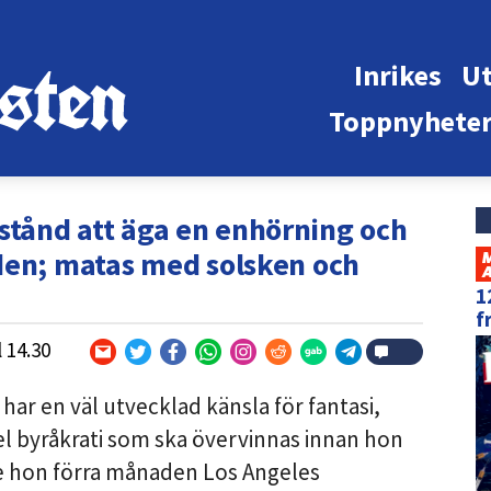
Inrikes
Ut
Toppnyhete
illstånd att äga en enhörning och
den; matas med solsken och
1
f
l
14.30
har en väl utvecklad känsla för fantasi,
del byråkrati som ska övervinnas innan hon
de hon förra månaden Los Angeles