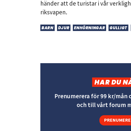
händer att de turistar i vår verklig
riksvapen.
BARN
DJUR
ENHÖRNINGAR
GULLIGT
HAR DU N
Prenumerera för 99 kr/mån o
och till vårt forum
PRENUMERE