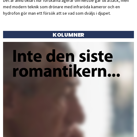
Det är ännu oklart hur forskarna agerar om Nessie går till attack, men
med modern teknik som drönare med infraröda kameror och en
hydrofon gör man ett försök att se vad som dväljs i djupet.
KOLUMNER