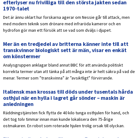
efterlyser nu frivilliga till den största jakten sedan
1970-talet
Det är ännu oklart hur forskarna agerar om Nessie går till attack, men
med modern teknik som drönare med infraröda kameror och en
hydrofon gör man ett försök att se vad som dväljs i djupet.
Mer än en tredjedel av britterna känner inte till att
transkvinnor biologiskt sett är män, visar en enkät
om könstermer
Analysgruppen anklagar bland annat BBC för att använda politiskt
korrekta termer utan att tänka på att många inte är helt säkra på vad de
menar. Termer som ”transkvinna” är ”avsiktligt” förvirrande.
Italiensk man krossas till döds under tusentals hårda
osthjul när en hylla i lagret går sönder – maskin är
anledningen
Räddningstjänsten fick flytta de 40 kilo tunga osthjulen för hand, och
det tog tolv timmar innan man kunde lokalisera den 75-årige
ostmakaren. En robot som roterade hjulen trolig orsak till olyckan.