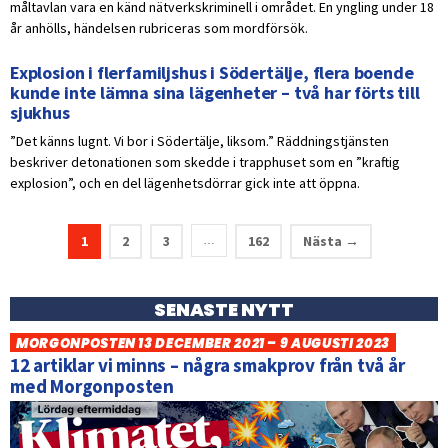
måltavlan vara en känd nätverkskriminell i området. En yngling under 18
år anhölls, händelsen rubriceras som mordförsök.
Explosion i flerfamiljshus i Södertälje, flera boende
kunde inte lämna sina lägenheter – två har förts till
sjukhus
”Det känns lugnt. Vi bor i Södertälje, liksom.” Räddningstjänsten
beskriver detonationen som skedde i trapphuset som en ”kraftig
explosion”, och en del lägenhetsdörrar gick inte att öppna.
1
2
3
162
Nästa →
…
SENASTE NYTT
MORGONPOSTEN 13 DECEMBER 2021 – 9 AUGUSTI 2023
12 artiklar vi minns – några smakprov från två år
med Morgonposten