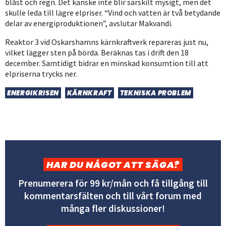
blåst och regn. Det kanske inte blir särskilt mysigt, men det
skulle leda till lägre elpriser. “Vind och vatten är två betydande
delar av energiproduktionen”, avslutar Makvandi.
Reaktor 3 vid Oskarshamns kärnkraftverk repareras just nu,
vilket lägger sten på börda. Beräknas tas i drift den 18
december. Samtidigt bidrar en minskad konsumtion till att
elpriserna trycks ner.
ENERGIKRISEN
KÄRNKRAFT
TEKNISKA PROBLEM
HAR DU NÅGOT ATT SÄGA?
Prenumerera för 99 kr/mån och få tillgång till
kommentarsfälten och till vårt forum med
många fler diskussioner!