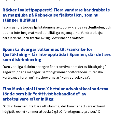
Räcker toalettpapperet? Flera vandrare har drabbats
av magsjuka på Kebnekaise fjällstation, som nu
stänger tillfälligt
I somras förstördes fjällstationens avlopp av kraftiga vattenflöden, och
det har inte fungerat med de tillfälliga bajamajorna. Vandrare bajsar
nära lederna, och tvättar av sig i det rinnande vattnet.
Spanska dvärgar välkomnas till Frankrike för
tjurfäktning – får inte uppträda i Spanien, där det ses
som diskriminering
”Den verkliga diskrimineringen är att beröva dem deras försörjning”,
säger truppens manager. Samtidigt menar ordföranden i ”Franska
kortvuxnas förening” att showerna är ”kontraproduktiva”.
Elon Musks plattform X betalar advokatkostnaderna
för de som blir ”orättvist behandlade” av
arbetsgivare efter inlägg
”Och vi kommer inte bara att stämma, det kommer att vara extremt
högljutt, och vi kommer att också gå på företagens styrelser.” X