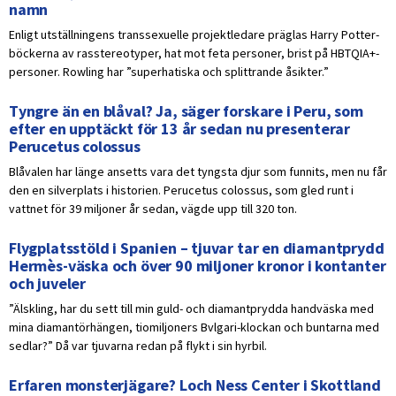
namn
Enligt utställningens transsexuelle projektledare präglas Harry Potter-
böckerna av rasstereotyper, hat mot feta personer, brist på HBTQIA+-
personer. Rowling har ”superhatiska och splittrande åsikter.”
Tyngre än en blåval? Ja, säger forskare i Peru, som
efter en upptäckt för 13 år sedan nu presenterar
Perucetus colossus
Blåvalen har länge ansetts vara det tyngsta djur som funnits, men nu får
den en silverplats i historien. Perucetus colossus, som gled runt i
vattnet för 39 miljoner år sedan, vägde upp till 320 ton.
Flygplatsstöld i Spanien – tjuvar tar en diamantprydd
Hermès-väska och över 90 miljoner kronor i kontanter
och juveler
”Älskling, har du sett till min guld- och diamantprydda handväska med
mina diamantörhängen, tiomiljoners Bvlgari-klockan och buntarna med
sedlar?” Då var tjuvarna redan på flykt i sin hyrbil.
Erfaren monsterjägare? Loch Ness Center i Skottland