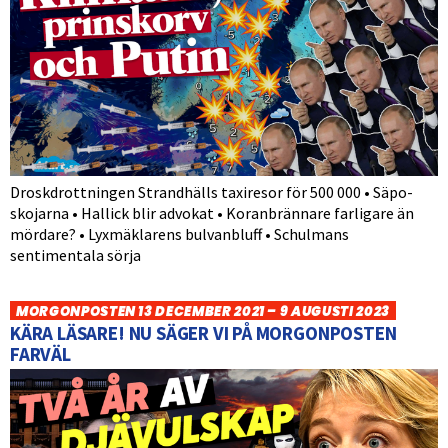
Droskdrottningen Strandhälls taxiresor för 500 000 • Säpo-
skojarna • Hallick blir advokat • Koranbrännare farligare än
mördare? • Lyxmäklarens bulvanbluff • Schulmans
sentimentala sörja
MORGONPOSTEN 13 DECEMBER 2021 – 9 AUGUSTI 2023
KÄRA LÄSARE! NU SÄGER VI PÅ MORGONPOSTEN
FARVÄL