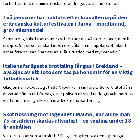
fortsätter med organisatoriska förändringar, pressad ekonomi.
Två personer har häktats efter kravallerna på den
eritreanska kulturfestivalen i Järva – mordbrand,
grov misshandel
Samma dag frihetsberövades ytterligare ett 40-tal personer, men har
släppts. 56 personer skadades i det våldsamma upploppet, bland
annat fyra poliser. ”Det var en svår situation med mycket våld.”
Italiens farligaste brottsling fångas i Grekland –
avslöjas av ett foto som tas på honom inför en viktig
fotbollsmatch
Glädjen när fotbollslaget SSC Napoli vann sin första Serie A-titel på 33
år varade ända till i fredags, när polisen till slut kunde gripa honom. Nu
väntar utlämning, vilket hans advokat motsätter sig.
Skottlossning mot lägenhet i Malmö, där äldre man i
75-årsåldern skadas allvarligt – en yngling under 18
år anhållen
Var det fel person som sköts? Enligt uppgifter ska den egentliga