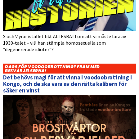
S och V yrar istället likt ALI ESBATI om att vi måste lära av
1930-talet – vill han stämpla homosexuella som
”degenererade idioter”?
DAGS FÖR VOODOOBROTTNING? FRAM MED
BESVÄRJELSERNA!
Det behövs magi för att vinna i voodoobrottning i
Kongo, och de ska vara av den rätta kalibern för
säker en vinst