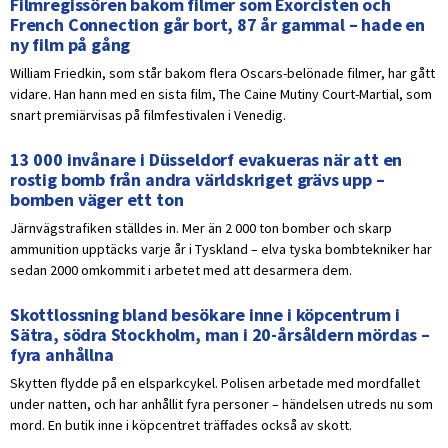
Filmregissören bakom filmer som Exorcisten och
French Connection går bort, 87 år gammal – hade en
ny film på gång
William Friedkin, som står bakom flera Oscars-belönade filmer, har gått
vidare. Han hann med en sista film, The Caine Mutiny Court-Martial, som
snart premiärvisas på filmfestivalen i Venedig.
13 000 invånare i Düsseldorf evakueras när att en
rostig bomb från andra världskriget grävs upp –
bomben väger ett ton
Järnvägstrafiken ställdes in. Mer än 2 000 ton bomber och skarp
ammunition upptäcks varje år i Tyskland – elva tyska bombtekniker har
sedan 2000 omkommit i arbetet med att desarmera dem.
Skottlossning bland besökare inne i köpcentrum i
Sätra, södra Stockholm, man i 20-årsåldern mördas –
fyra anhållna
Skytten flydde på en elsparkcykel. Polisen arbetade med mordfallet
under natten, och har anhållit fyra personer – händelsen utreds nu som
mord. En butik inne i köpcentret träffades också av skott.