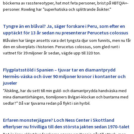
böckerna av rasstereotyper, hat mot feta personer, brist på HBTQIA+-
personer. Rowling har ”superhatiska och splittrande åsikter.”
Tyngre än en blåval? Ja, säger forskare i Peru, som efter en
upptäckt för 13 år sedan nu presenterar Perucetus colossus
Blåvalen har länge ansetts vara det tyngsta djur som funnits, men nu får
den en silverplats i historien. Perucetus colossus, som gled runt i
vattnet för 39 miljoner år sedan, vägde upp till 320 ton.
Flygplatsstöld i Spanien – tjuvar tar en diamantprydd
Hermès-väska och över 90 miljoner kronor i kontanter och
juveler
”Älskling, har du sett till min guld- och diamantprydda handväska med
mina diamantörhängen, tiomiljoners Bvlgari-klockan och buntarna med
sedlar?” Då var tjuvarna redan på flykt i sin hyrbil.
Erfaren monsterjägare? Loch Ness Center i Skottland
efterlyser nu frivilliga till den största jakten sedan 1970-talet