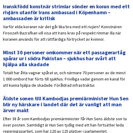
Iranskfödd konstnär strimlar sönder en koran med ett
rivjärn utanför Irans ambassad i Köpenhamn –
ambassaden är kritisk
Varför elda koraner när det går lika bra med ett rivjärn? Konstnären
Firoozeh Bazrafkan vill visa att Irans krav på respekt rimmar illa när
koranen används för att rättfärdiga förtrycket av kvinnor.
Minst 30 personer omkommer när ett passagerartåg
spårar ur i södra Pakistan – sjukhus har svårt att
hjälpa alla skadade
Totalt har åtta vagnar spårat ur, och närmare 70 personer av de minst
1 000 ombord har förts till sjukhus. Frivilliga vadar genom en kanal för
att kunna hjälpa de skadade. Föråldrad infrastruktur.
Äldste sonen till Kambodjas premiärminister Hun Sen
blir ny härskare i landet där det är vanligt att man
ärver makt
Efter 38 år som Kambodjas premiärminister får Hun Sens äldste son ta
över posten. Samtidigt är Hun Sen tydlig med att han fortsätter leda
regeringspartiet, som har 120 av 125 platser i parlamentet.