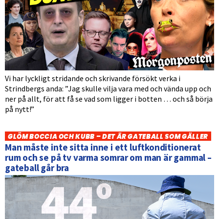
Vi har lyckligt stridande och skrivande försökt verka i
Strindbergs anda: ”Jag skulle vilja vara med och vända upp och
ner på allt, för att få se vad som ligger i botten … och så börja
på nytt!”
GLÖM BOCCIA OCH KUBB – DET ÄR GATEBALL SOM GÄLLER
Man måste inte sitta inne i ett luftkonditionerat
rum och se på tv varma somrar om man är gammal –
gateball går bra