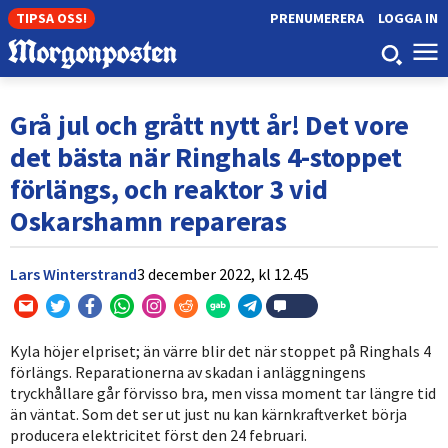
TIPSA OSS!
PRENUMERERA
LOGGA IN
Grå jul och grått nytt år! Det vore
det bästa när Ringhals 4-stoppet
förlängs, och reaktor 3 vid
Oskarshamn repareras
Lars Winterstrand
3 december 2022,
kl
12.45
Kyla höjer elpriset; än värre blir det när stoppet på Ringhals 4
förlängs. Reparationerna av skadan i anläggningens
tryckhållare går förvisso bra, men vissa moment tar längre tid
än väntat. Som det ser ut just nu kan kärnkraftverket börja
producera elektricitet först den 24 februari.