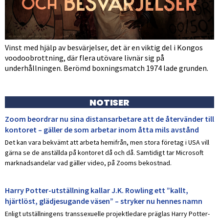
Vinst med hjälp av besvärjelser, det är en viktig del i Kongos
voodoobrottning, där flera utövare livnär sig på
underhållningen. Berömd boxningsmatch 1974 lade grunden.
NOTISER
Zoom beordrar nu sina distansarbetare att de återvänder till
kontoret – gäller de som arbetar inom åtta mils avstånd
Det kan vara bekvämt att arbeta hemifrån, men stora företag i USA vill
gärna se de anställda på kontoret då och då. Samtidigt tar Microsoft
marknadsandelar vad gäller video, på Zooms bekostnad.
Harry Potter-utställning kallar J.K. Rowling ett ”kallt,
hjärtlöst, glädjesugande väsen” – stryker nu hennes namn
Enligt utställningens transsexuelle projektledare präglas Harry Potter-