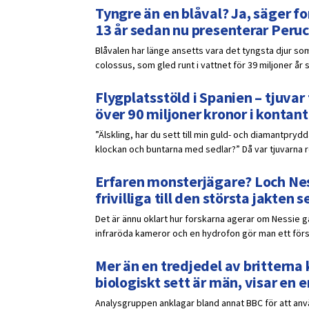
Tyngre än en blåval? Ja, säger fo
13 år sedan nu presenterar Peruc
Blåvalen har länge ansetts vara det tyngsta djur som
colossus, som gled runt i vattnet för 39 miljoner år 
Flygplatsstöld i Spanien – tjuv
över 90 miljoner kronor i kontant
”Älskling, har du sett till min guld- och diamantpr
klockan och buntarna med sedlar?” Då var tjuvarna red
Erfaren monsterjägare? Loch Ness
frivilliga till den största jakten
Det är ännu oklart hur forskarna agerar om Nessie 
infraröda kameror och en hydrofon gör man ett försö
Mer än en tredjedel av britterna k
biologiskt sett är män, visar en
Analysgruppen anklagar bland annat BBC för att anvä