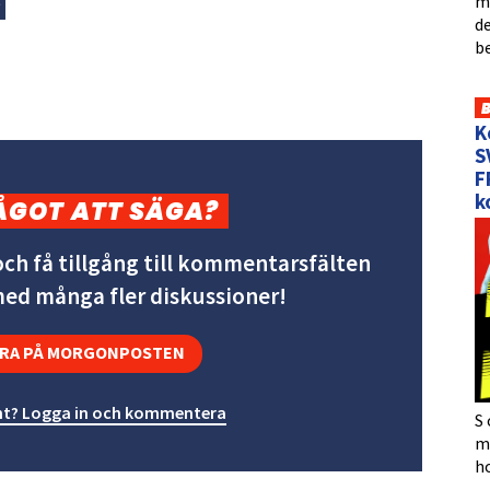
me
S
de
b
K
S
F
k
ÅGOT ATT SÄGA?
ch få tillgång till kommentarsfälten
 med många fler diskussioner!
RA PÅ MORGONPOSTEN
t? Logga in och kommentera
S 
må
h