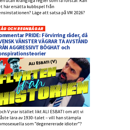
n utan krångliga regler som få förstår. Kan
t här ersätta kubbspel från
ensinstationen? Läge att satsa på VM 2026?
BÅG OCH REGNBÅGAR
ommentar PRIDE: Förvirring råder, då
VENSK VÄNSTER VÄGRAR TA AVSTÅND
RÅN AGGRESSIVT BÖGHAT och
onspirationsteorier
och V yrar istället likt ALI ESBATI om att vi
ste lära av 1930-talet – vill han stämpla
omosexuella som ”degenererade idioter”?