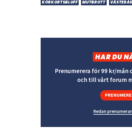
KÖRKORTSBLUFF
MUTBROTT
VÄSTERÅ
HAR DU N
Prenumerera för 99 kr/mån o
och till vårt forum
PRENUMERE
Redan prenumeran