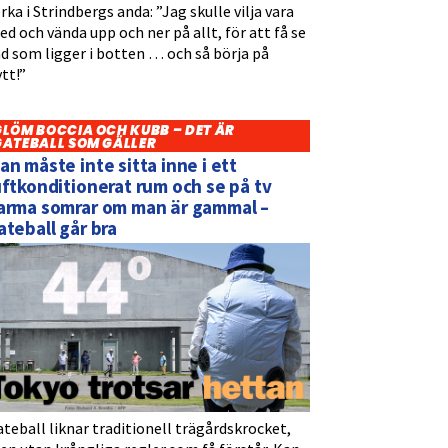
rka i Strindbergs anda: ”Jag skulle vilja vara
d och vända upp och ner på allt, för att få se
d som ligger i botten … och så börja på
tt!”
GLÖM BOCCIA OCH KUBB – DET ÄR
GATEBALL SOM GÄLLER
an måste inte sitta inne i ett
uftkonditionerat rum och se på tv
arma somrar om man är gammal –
ateball går bra
teball liknar traditionell trägårdskrocket,