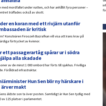
 anhållna
ti
in
 med mordfallet under natten, och har anhållit fyra personer –
fö
ntret träffades också av skott.
der en koran med ett rivjärn utanför
mbassaden är kritisk
ärn? Konstnären Firoozeh Bazrafkan vill visa att Irans krav på
ärdiga förtrycket av kvinnor.
ett passagerartåg spårar ur i södra
hjälpa alla skadade
oner av de minst 1 000 ombord har förts till sjukhus. Frivilliga
e. Föråldrad infrastruktur.
iärminister Hun Sen blir ny härskare i
n ärver makt
Sens äldste son ta över posten. Samtidigt är Hun Sen tydlig med
0 av 125 platser i parlamentet.