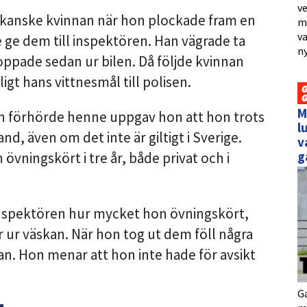
ve
 kanske kvinnan när hon plockade fram en
me
va
 ge dem till inspektören. Han vägrade ta
ny
pade sedan ur bilen. Då följde kvinnan
t hans vittnesmål till polisen.
M
en förhörde henne uppgav hon att hon trots
l
and, även om det inte är giltigt i Sverige.
v
g
övningskört i tre år, både privat och i
 inspektören hur mycket hon övningskört,
 ur väskan. När hon tog ut dem föll några
an. Hon menar att hon inte hade för avsikt
Ga