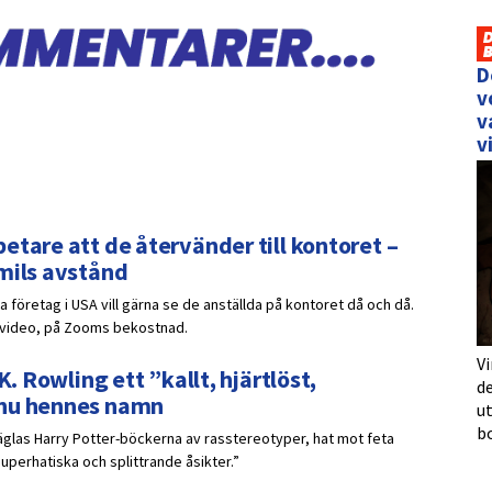
D
v
v
v
etare att de återvänder till kontoret –
 mils avstånd
 företag i USA vill gärna se de anställda på kontoret då och då.
r video, på Zooms bekostnad.
Vi
K. Rowling ett ”kallt, hjärtlöst,
de
 nu hennes namn
u
b
räglas Harry Potter-böckerna av rasstereotyper, hat mot feta
uperhatiska och splittrande åsikter.”