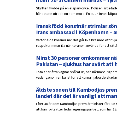
man i 20-årsåldern mördas – fyra
Skytten flydde på en elsparkcykel. Polisen arbetade
händelsen utreds nu som mord. En butik inne i köpce
Iranskfödd konstnär strimlar sön
Irans ambassad i Köpenhamn – a
Varför elda koraner när det går lika bra med ett rivj
respekt rimmar illa när koranen används för att rättf
Minst 30 personer omkommer när 
Pakistan – sjukhus har svårt att 
Totalt har åtta vagnar spårat ur, och närmare 70 pers
vadar genom en kanal för att kunna hjälpa de skadad
Äldste sonen till Kambodjas prem
landet där det är vanligt att ma
Efter 38 år som Kambodjas premiärminister får Hun 
att han fortsätter leda regeringspartiet, som har 12