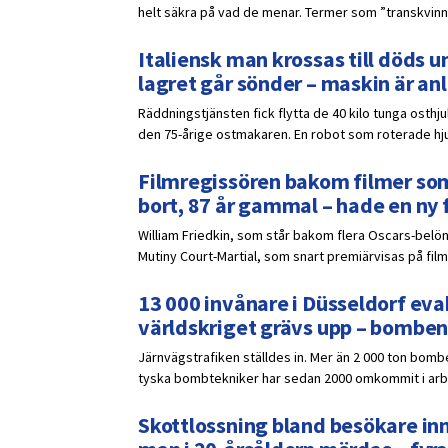
helt säkra på vad de menar. Termer som ”transkvinna”
Italiensk man krossas till döds un
lagret går sönder – maskin är a
Räddningstjänsten fick flytta de 40 kilo tunga osthj
den 75-årige ostmakaren. En robot som roterade hjule
Filmregissören bakom filmer som
bort, 87 år gammal – hade en ny 
William Friedkin, som står bakom flera Oscars-belöna
Mutiny Court-Martial, som snart premiärvisas på film
13 000 invånare i Düsseldorf eva
världskriget grävs upp – bomben
Järnvägstrafiken ställdes in. Mer än 2 000 ton bomb
tyska bombtekniker har sedan 2000 omkommit i ar
Skottlossning bland besökare inn