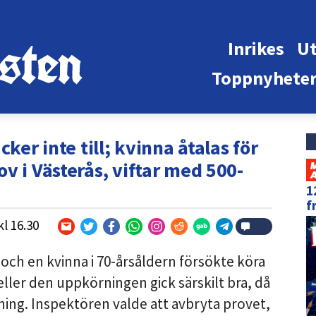
Inrikes
Ut
Toppnyhete
ker inte till; kvinna åtalas för
v i Västerås, viftar med 500-
1
f
kl
16.30
, och en kvinna i 70-årsåldern försökte köra
ller den uppkörningen gick särskilt bra, då
rning. Inspektören valde att avbryta provet,