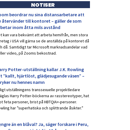
NOTISER
oom beordrar nu sina distansarbetare att
 återvänder till kontoret – gäller de som
rbetar inom åtta mils avstånd
t kan vara bekvämt att arbeta hemifrån, men stora
retag i USA vill gärna se de anställda på kontoret då
h då. Samtidigt tar Microsoft marknadsandelar vad
ller video, på Zooms bekostnad.
rry Potter-utställning kallar J.K. Rowling
t ”kallt, hjärtlöst, glädjesugande väsen” –
tryker nu hennes namn
ligt utställningens transsexuelle projektledare
äglas Harry Potter-böckerna av rasstereotyper, hat
t feta personer, brist på HBTQIA+-personer.
wling har ”superhatiska och splittrande åsikter.”
ngre än en blåval? Ja, säger forskare i Peru,