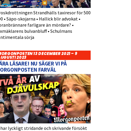
roskdrottningen Strandhälls taxiresor för 500
0 • Säpo-skojarna • Hallick blir advokat •
oranbrännare farligare än mördare? •
yxmäklarens bulvanbluff • Schulmans
entimentala sörja
MORGONPOSTEN 13 DECEMBER 2021 – 9
AUGUSTI 2023
ÄRA LÄSARE! NU SÄGER VI PÅ
ORGONPOSTEN FARVÄL
 har lyckligt stridande och skrivande försökt