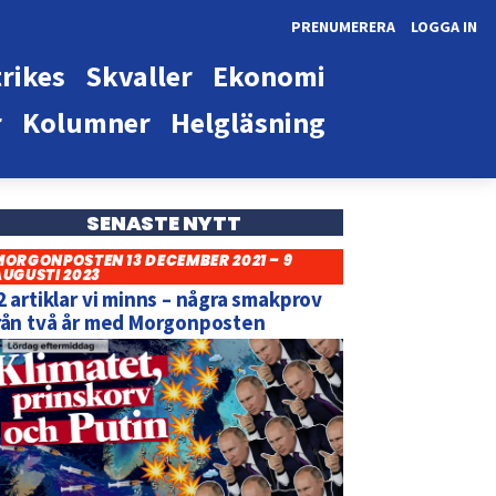
PRENUMERERA
LOGGA IN
rikes
Skvaller
Ekonomi
r
Kolumner
Helgläsning
SENASTE NYTT
MORGONPOSTEN 13 DECEMBER 2021 – 9
AUGUSTI 2023
2 artiklar vi minns – några smakprov
rån två år med Morgonposten