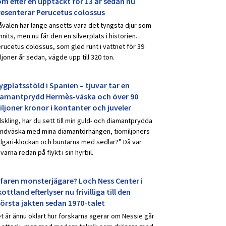
om efter en upptäckt för 13 år sedan nu
resenterar Perucetus colossus
åvalen har länge ansetts vara det tyngsta djur som
nnits, men nu får den en silverplats i historien.
rucetus colossus, som gled runt i vattnet för 39
ljoner år sedan, vägde upp till 320 ton.
ygplatsstöld i Spanien – tjuvar tar en
iamantprydd Hermès-väska och över 90
iljoner kronor i kontanter och juveler
lskling, har du sett till min guld- och diamantprydda
ndväska med mina diamantörhängen, tiomiljoners
lgari-klockan och buntarna med sedlar?” Då var
uvarna redan på flykt i sin hyrbil.
rfaren monsterjägare? Loch Ness Center i
ottland efterlyser nu frivilliga till den
törsta jakten sedan 1970-talet
t är ännu oklart hur forskarna agerar om Nessie går