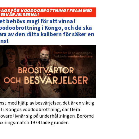
DAGS FÖR VOODOOBROTTNING? FRAM MED
BESVÄRJELSERNA!
et behövs magi för att vinna i
oodoobrottning i Kongo, och de ska
ara av den rätta kalibern för säker en
inst
nst med hjälp av besvärjelser, det är en viktig
l i Kongos voodoobrottning, där flera
tövare livnär sig på underhållningen. Berömd
oxningsmatch 1974 lade grunden.