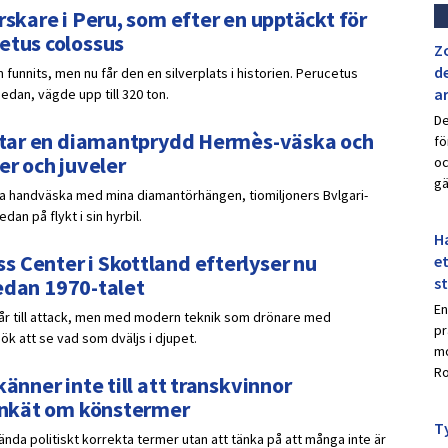
rskare i Peru, som efter en upptäckt för
etus colossus
Z
de
 funnits, men nu får den en silverplats i historien. Perucetus
a
sedan, vägde upp till 320 ton.
De
ar tar en diamantprydd Hermès-väska och
fö
er och juveler
oc
gä
ydda handväska med mina diamantörhängen, tiomiljoners Bvlgari-
an på flykt i sin hyrbil.
Ha
 Center i Skottland efterlyser nu
et
 sedan 1970-talet
s
En
går till attack, men med modern teknik som drönare med
pr
k att se vad som dväljs i djupet.
mo
Ro
änner inte till att transkvinnor
 enkät om könstermer
Ty
nda politiskt korrekta termer utan att tänka på att många inte är