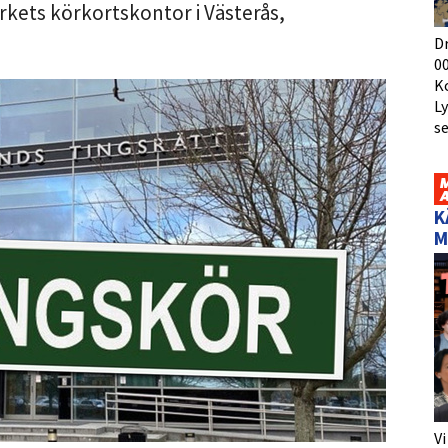
verkets körkortskontor i Västerås,
D
00
K
L
s
K
M
Vi