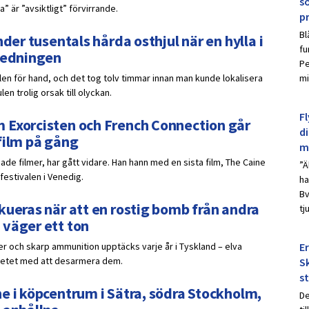
s
 är ”avsiktligt” förvirrande.
p
Bl
der tusentals hårda osthjul när en hylla i
fu
nledningen
Pe
ulen för hand, och det tog tolv timmar innan man kunde lokalisera
mi
n trolig orsak till olyckan.
Fl
 Exorcisten och French Connection går
d
film på gång
m
de filmer, har gått vidare. Han hann med en sista film, The Caine
”Ä
festivalen i Venedig.
ha
Bv
kueras när att en rostig bomb från andra
tj
 väger ett ton
er och skarp ammunition upptäcks varje år i Tyskland – elva
E
betet med att desarmera dem.
Sk
s
e i köpcentrum i Sätra, södra Stockholm,
De