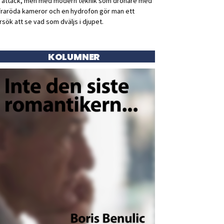
ll attack, men med modern teknik som drönare med
fraröda kameror och en hydrofon gör man ett
rsök att se vad som dväljs i djupet.
KOLUMNER