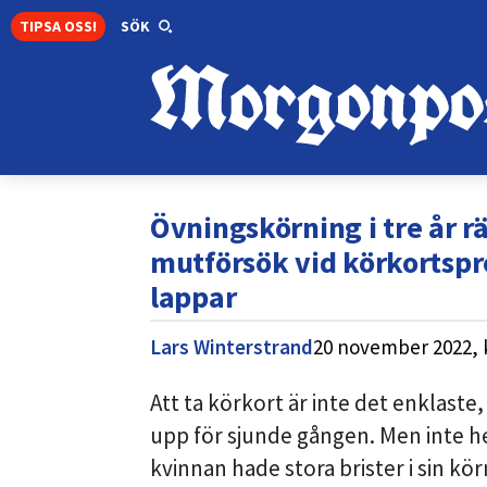
TIPSA OSS!
SÖK
Övningskörning i tre år räc
mutförsök vid körkortspro
lappar
Lars Winterstrand
20 november 2022,
Att ta körkort är inte det enklaste
upp för sjunde gången. Men inte he
kvinnan hade stora brister i sin kö