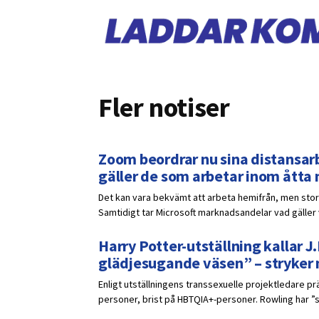
Fler notiser
Zoom beordrar nu sina distansarb
gäller de som arbetar inom åtta
Det kan vara bekvämt att arbeta hemifrån, men stora
Samtidigt tar Microsoft marknadsandelar vad gälle
Harry Potter-utställning kallar J.
glädjesugande väsen” – stryker
Enligt utställningens transsexuelle projektledare p
personer, brist på HBTQIA+-personer. Rowling har ”s