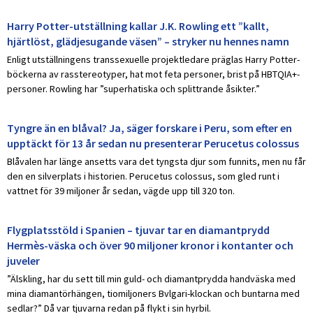
Harry Potter-utställning kallar J.K. Rowling ett ”kallt,
hjärtlöst, glädjesugande väsen” – stryker nu hennes namn
Enligt utställningens transsexuelle projektledare präglas Harry Potter-
böckerna av rasstereotyper, hat mot feta personer, brist på HBTQIA+-
personer. Rowling har ”superhatiska och splittrande åsikter.”
Tyngre än en blåval? Ja, säger forskare i Peru, som efter en
upptäckt för 13 år sedan nu presenterar Perucetus colossus
Blåvalen har länge ansetts vara det tyngsta djur som funnits, men nu får
den en silverplats i historien. Perucetus colossus, som gled runt i
vattnet för 39 miljoner år sedan, vägde upp till 320 ton.
Flygplatsstöld i Spanien – tjuvar tar en diamantprydd
Hermès-väska och över 90 miljoner kronor i kontanter och
juveler
”Älskling, har du sett till min guld- och diamantprydda handväska med
mina diamantörhängen, tiomiljoners Bvlgari-klockan och buntarna med
sedlar?” Då var tjuvarna redan på flykt i sin hyrbil.