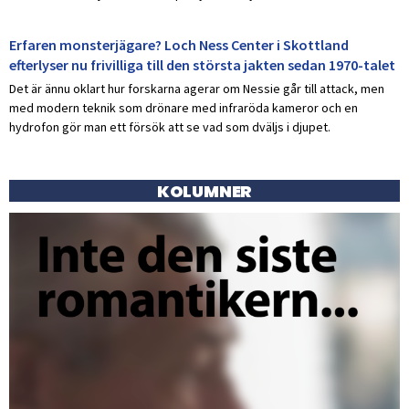
Erfaren monsterjägare? Loch Ness Center i Skottland
efterlyser nu frivilliga till den största jakten sedan 1970-talet
Det är ännu oklart hur forskarna agerar om Nessie går till attack, men
med modern teknik som drönare med infraröda kameror och en
hydrofon gör man ett försök att se vad som dväljs i djupet.
KOLUMNER