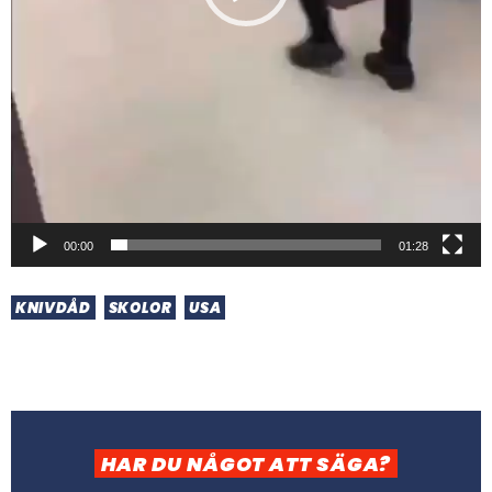
00:00
01:28
KNIVDÅD
SKOLOR
USA
HAR DU NÅGOT ATT SÄGA?