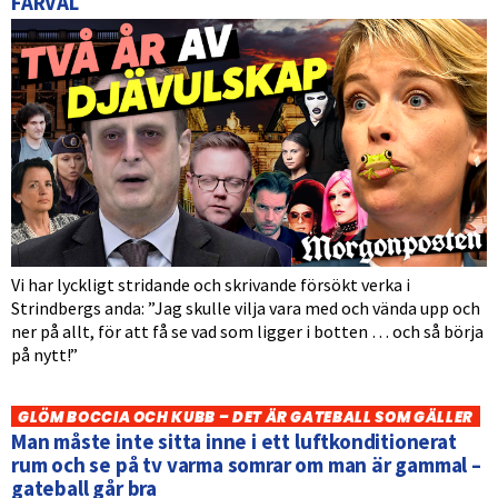
FARVÄL
Vi har lyckligt stridande och skrivande försökt verka i
Strindbergs anda: ”Jag skulle vilja vara med och vända upp och
ner på allt, för att få se vad som ligger i botten … och så börja
på nytt!”
GLÖM BOCCIA OCH KUBB – DET ÄR GATEBALL SOM GÄLLER
Man måste inte sitta inne i ett luftkonditionerat
rum och se på tv varma somrar om man är gammal –
gateball går bra