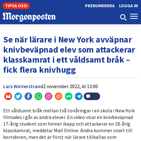
TIPSA OSS!
PRENUMERERA
LOGGA IN
Se när lärare i New York avväpnar
knivbeväpnad elev som attackerar
klasskamrat i ett våldsamt bråk –
fick flera knivhugg
Lars Winterstrand
2 november 2022,
kl
13.00
Ett våldsamt bråk mellan två tonåringar i en skola i New York
filmades i går av andra elever. En video visar en knivbeväpnad
17-årig student som hinner ikapp och attackerar en 18-årig
klasskamrat, meddelar Mail Online. Andra kommer snart till
korridoren, men det är först när lärare tillkallas som