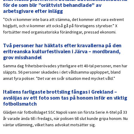
för de som blir ”orättvist behandlade” av
arbetsgivare efter inlägg
”Och vi kommer inte bara att stämma, det kommer att vara extremt
högljutt, och vi kommer att också gå på företagens styrelser.” X
fortsätter med organisatoriska förändringar, pressad ekonomi.
Två personer har häktats efter kravallerna på den
eritreanska kulturfestivalen i Järva – mordbrand,
grov misshandel
Samma dag frihetsberövades ytterligare ett 40-tal personer, men har
släppts. 56 personer skadades i det våldsamma upploppet, bland
annat fyra poliser. ”Det var en svår situation med mycket våld.”
Italiens farligaste brottsling fångas i Grekland –
avslöjas av ett foto som tas på honom inför en viktig
fotbollsmatch
Glädjen när fotbollslaget SSC Napoli vann sin första Serie A-titel på 33
år varade ända till i fredags, när polisen till slut kunde gripa honom. Nu
väntar utlämning, vilket hans advokat motsätter sig.