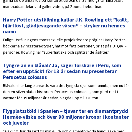
gärna se de anställda på kontoret då och då. Samtidigt tar Microsoft
marknadsandelar vad gäller video, på Zooms bekostnad.
Harry Potter-utställning kallar J.K. Rowling ett ”kallt,
hjärtlöst, glädjesugande väsen” – stryker nu hennes
namn
Enligt utställningens transsexuelle projektledare präglas Harry Potter-
böckerna av rasstereotyper, hat mot feta personer, brist på HBTQIA+-
personer. Rowling har ”superhatiska och splittrande åsikter.”
Tyngre än en blåval? Ja, säger forskare i Peru, som
efter en upptäckt för 13 år sedan nu presenterar
Perucetus colossus
Blåvalen har länge ansetts vara det tyngsta djur som funnits, men nu får
den en silverplats i historien. Perucetus colossus, som gled runt i
vattnet för 39 miljoner år sedan, vägde upp till 320 ton.
Flygplatsstöld i Spanien – tjuvar tar en diamantprydd
Hermès-väska och över 90 miljoner kronor i kontanter
och juveler
”Älskling, har du sett till min guld- och diamantprydda handväska med