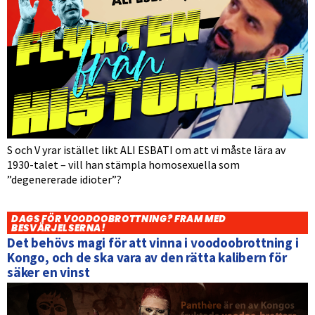
S och V yrar istället likt ALI ESBATI om att vi måste lära av
1930-talet – vill han stämpla homosexuella som
”degenererade idioter”?
DAGS FÖR VOODOOBROTTNING? FRAM MED
BESVÄRJELSERNA!
Det behövs magi för att vinna i voodoobrottning i
Kongo, och de ska vara av den rätta kalibern för
säker en vinst