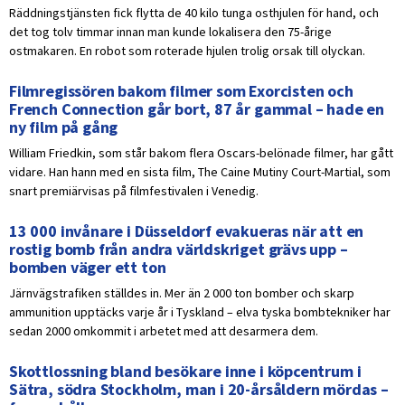
Räddningstjänsten fick flytta de 40 kilo tunga osthjulen för hand, och
det tog tolv timmar innan man kunde lokalisera den 75-årige
ostmakaren. En robot som roterade hjulen trolig orsak till olyckan.
Filmregissören bakom filmer som Exorcisten och
French Connection går bort, 87 år gammal – hade en
ny film på gång
William Friedkin, som står bakom flera Oscars-belönade filmer, har gått
vidare. Han hann med en sista film, The Caine Mutiny Court-Martial, som
snart premiärvisas på filmfestivalen i Venedig.
13 000 invånare i Düsseldorf evakueras när att en
rostig bomb från andra världskriget grävs upp –
bomben väger ett ton
Järnvägstrafiken ställdes in. Mer än 2 000 ton bomber och skarp
ammunition upptäcks varje år i Tyskland – elva tyska bombtekniker har
sedan 2000 omkommit i arbetet med att desarmera dem.
Skottlossning bland besökare inne i köpcentrum i
Sätra, södra Stockholm, man i 20-årsåldern mördas –