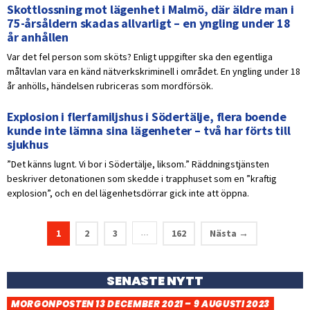
Skottlossning mot lägenhet i Malmö, där äldre man i
75-årsåldern skadas allvarligt – en yngling under 18
år anhållen
Var det fel person som sköts? Enligt uppgifter ska den egentliga
måltavlan vara en känd nätverkskriminell i området. En yngling under 18
år anhölls, händelsen rubriceras som mordförsök.
Explosion i flerfamiljshus i Södertälje, flera boende
kunde inte lämna sina lägenheter – två har förts till
sjukhus
”Det känns lugnt. Vi bor i Södertälje, liksom.” Räddningstjänsten
beskriver detonationen som skedde i trapphuset som en ”kraftig
explosion”, och en del lägenhetsdörrar gick inte att öppna.
1
2
3
162
Nästa →
…
SENASTE NYTT
MORGONPOSTEN 13 DECEMBER 2021 – 9 AUGUSTI 2023