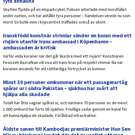
fyra anhållna
Skytten flydde på en elsparkcykel. Polisen arbetade med mordfallet
under natten, och har anhållit fyra personer – händelsen utreds nu som
mord. En butik inne i köpcentret träffades också av skott.
Iranskfödd konstnär strimlar sönder en koran med ett
rivjärn utanför Irans ambassad i Köpenhamn –
ambassaden är kritisk
Varför elda koraner när det går lika bra med ett rivjärn? Konstnären
Firoozeh Bazrafkan vill visa att Irans krav på respekt rimmar illa när
koranen används för att rättfärdiga förtrycket av kvinnor.
Minst 30 personer omkommer när ett passagerartåg
spårar ur i södra Pakistan – sjukhus har svårt att
hjälpa alla skadade
Totalt har åtta vagnar spårat ur, och närmare 70 personer av de minst
1 000 ombord har förts till sjukhus. Frivilliga vadar genom en kanal för
att kunna hjälpa de skadade. Föråldrad infrastruktur.
Äldste sonen till Kambodjas premiärminister Hun Sen
blir ny härskare i landet där det är vanligt att man