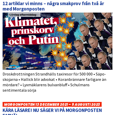
12 artiklar vi minns – några smakprov från två år
med Morgonposten
Droskdrottningen Strandhälls taxiresor för 500 000 • Säpo-
skojarna • Hallick blir advokat • Koranbrännare farligare än
mördare? • Lyxmäklarens bulvanbluff • Schulmans
sentimentala sörja
MORGONPOSTEN 13 DECEMBER 2021 – 9 AUGUSTI 2023
KÄRA LÄSARE! NU SÄGER VI PÅ MORGONPOSTEN