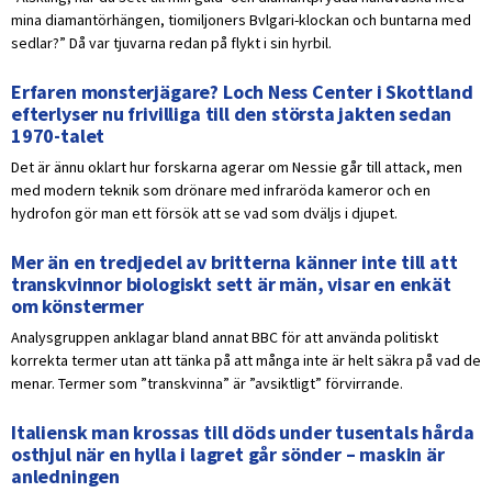
mina diamantörhängen, tiomiljoners Bvlgari-klockan och buntarna med
sedlar?” Då var tjuvarna redan på flykt i sin hyrbil.
Erfaren monsterjägare? Loch Ness Center i Skottland
efterlyser nu frivilliga till den största jakten sedan
1970-talet
Det är ännu oklart hur forskarna agerar om Nessie går till attack, men
med modern teknik som drönare med infraröda kameror och en
hydrofon gör man ett försök att se vad som dväljs i djupet.
Mer än en tredjedel av britterna känner inte till att
transkvinnor biologiskt sett är män, visar en enkät
om könstermer
Analysgruppen anklagar bland annat BBC för att använda politiskt
korrekta termer utan att tänka på att många inte är helt säkra på vad de
menar. Termer som ”transkvinna” är ”avsiktligt” förvirrande.
Italiensk man krossas till döds under tusentals hårda
osthjul när en hylla i lagret går sönder – maskin är
anledningen