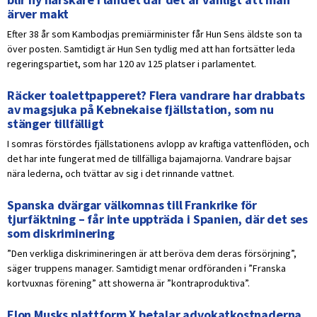
ärver makt
Efter 38 år som Kambodjas premiärminister får Hun Sens äldste son ta
över posten. Samtidigt är Hun Sen tydlig med att han fortsätter leda
regeringspartiet, som har 120 av 125 platser i parlamentet.
Räcker toalettpapperet? Flera vandrare har drabbats
av magsjuka på Kebnekaise fjällstation, som nu
stänger tillfälligt
I somras förstördes fjällstationens avlopp av kraftiga vattenflöden, och
det har inte fungerat med de tillfälliga bajamajorna. Vandrare bajsar
nära lederna, och tvättar av sig i det rinnande vattnet.
Spanska dvärgar välkomnas till Frankrike för
tjurfäktning – får inte uppträda i Spanien, där det ses
som diskriminering
”Den verkliga diskrimineringen är att beröva dem deras försörjning”,
säger truppens manager. Samtidigt menar ordföranden i ”Franska
kortvuxnas förening” att showerna är ”kontraproduktiva”.
Elon Musks plattform X betalar advokatkostnaderna