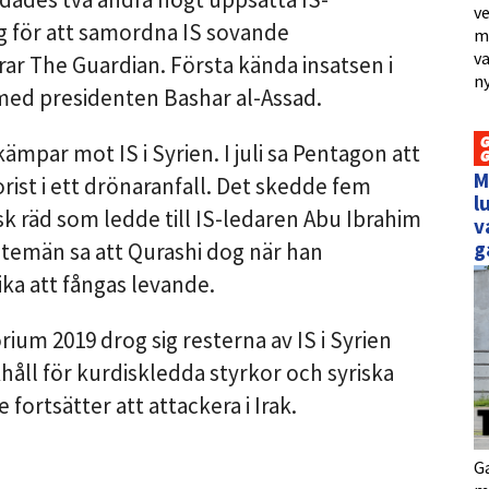
ve
ig för att samordna IS sovande
me
va
rar The Guardian. Första kända insatsen i
ny
 med presidenten Bashar al-Assad.
ämpar mot IS i Syrien. I juli sa Pentagon att
M
rist i ett drönaranfall. Det skedde fem
l
k räd som ledde till IS-ledaren Abu Ibrahim
v
g
stemän sa att Qurashi dog när han
ka att fångas levande.
itorium 2019 drog sig resterna av IS i Syrien
khåll för kurdiskledda styrkor och syriska
fortsätter att attackera i Irak.
Ga