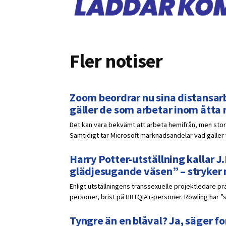
Fler notiser
Zoom beordrar nu sina distansarb
gäller de som arbetar inom åtta
Det kan vara bekvämt att arbeta hemifrån, men stora
Samtidigt tar Microsoft marknadsandelar vad gälle
Harry Potter-utställning kallar J.
glädjesugande väsen” – stryker
Enligt utställningens transsexuelle projektledare p
personer, brist på HBTQIA+-personer. Rowling har ”s
Tyngre än en blåval? Ja, säger fo