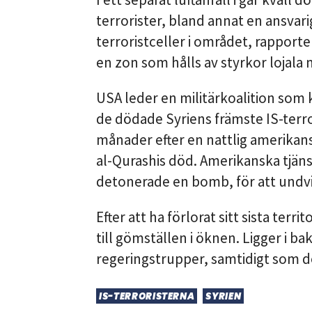
terrorister, bland annat en ansvar
terroristceller i området, rapporte
en zon som hålls av styrkor lojala
USA leder en militärkoalition som k
de dödade Syriens främste IS-terro
månader efter en nattlig amerikans
al-Qurashis död. Amerikanska tjän
detonerade en bomb, för att undvi
Efter att ha förlorat sitt sista terr
till gömställen i öknen. Ligger i ba
regeringstrupper, samtidigt som de 
IS-TERRORISTERNA
SYRIEN