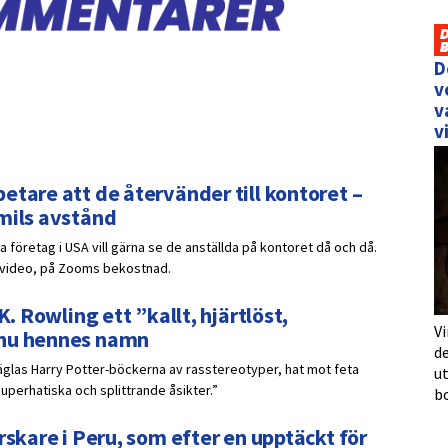
D
v
v
v
etare att de återvänder till kontoret –
 mils avstånd
 företag i USA vill gärna se de anställda på kontoret då och då.
r video, på Zooms bekostnad.
K. Rowling ett ”kallt, hjärtlöst,
Vi
 nu hennes namn
de
räglas Harry Potter-böckerna av rasstereotyper, hat mot feta
u
uperhatiska och splittrande åsikter.”
b
rskare i Peru, som efter en upptäckt för