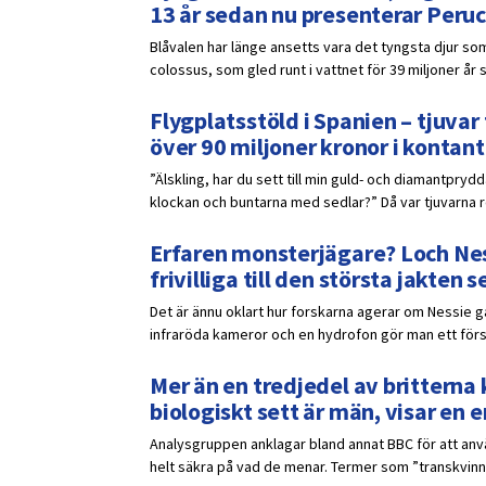
13 år sedan nu presenterar Peruc
Blåvalen har länge ansetts vara det tyngsta djur som
colossus, som gled runt i vattnet för 39 miljoner år 
Flygplatsstöld i Spanien – tjuv
över 90 miljoner kronor i kontant
”Älskling, har du sett till min guld- och diamantpr
klockan och buntarna med sedlar?” Då var tjuvarna red
Erfaren monsterjägare? Loch Ness
frivilliga till den största jakten
Det är ännu oklart hur forskarna agerar om Nessie 
infraröda kameror och en hydrofon gör man ett försö
Mer än en tredjedel av britterna k
biologiskt sett är män, visar en
Analysgruppen anklagar bland annat BBC för att anvä
helt säkra på vad de menar. Termer som ”transkvinna”