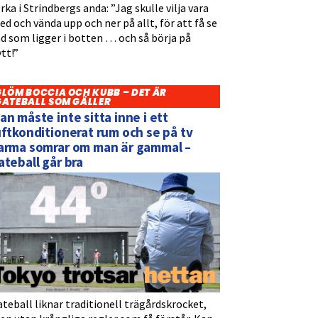
rka i Strindbergs anda: ”Jag skulle vilja vara
d och vända upp och ner på allt, för att få se
d som ligger i botten … och så börja på
tt!”
GLÖM BOCCIA OCH KUBB – DET ÄR
GATEBALL SOM GÄLLER
an måste inte sitta inne i ett
uftkonditionerat rum och se på tv
arma somrar om man är gammal –
ateball går bra
teball liknar traditionell trägårdskrocket,