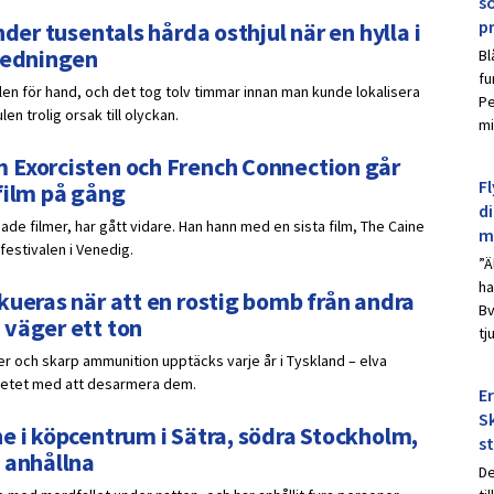
s
p
der tusentals hårda osthjul när en hylla i
nledningen
Bl
fu
ulen för hand, och det tog tolv timmar innan man kunde lokalisera
Pe
n trolig orsak till olyckan.
mi
 Exorcisten och French Connection går
Fl
film på gång
d
de filmer, har gått vidare. Han hann med en sista film, The Caine
m
festivalen i Venedig.
”Ä
ha
kueras när att en rostig bomb från andra
Bv
 väger ett ton
tj
er och skarp ammunition upptäcks varje år i Tyskland – elva
betet med att desarmera dem.
E
Sk
e i köpcentrum i Sätra, södra Stockholm,
s
 anhållna
De