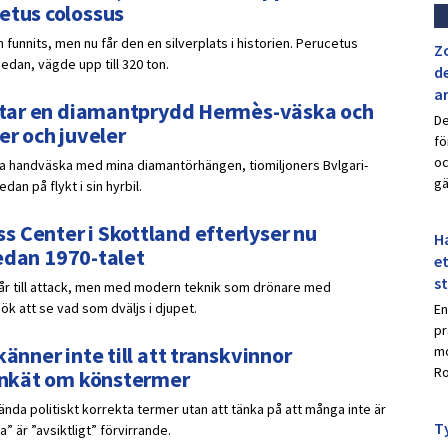
etus colossus
 funnits, men nu får den en silverplats i historien. Perucetus
Z
sedan, vägde upp till 320 ton.
de
a
ar tar en diamantprydd Hermès-väska och
De
er och juveler
fö
oc
ydda handväska med mina diamantörhängen, tiomiljoners Bvlgari-
gä
an på flykt i sin hyrbil.
 Center i Skottland efterlyser nu
Ha
 sedan 1970-talet
et
s
går till attack, men med modern teknik som drönare med
k att se vad som dväljs i djupet.
En
pr
änner inte till att transkvinnor
mo
Ro
 enkät om könstermer
nda politiskt korrekta termer utan att tänka på att många inte är
Ty
 är ”avsiktligt” förvirrande.