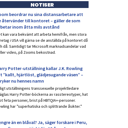
NOTISER
oom beordrar nu sina distansarbetare att
 återvänder till kontoret – gäller de som
rbetar inom åtta mils avstånd
t kan vara bekvämt att arbeta hemifrån, men stora
retag i USA vill gärna se de anställda på kontoret då
h då. Samtidigt tar Microsoft marknadsandelar vad
ller video, på Zooms bekostnad.
rry Potter-utställning kallar J.K. Rowling
t ”kallt, hjärtlöst, glädjesugande väsen” –
tryker nu hennes namn
ligt utställningens transsexuelle projektledare
äglas Harry Potter-böckerna av rasstereotyper, hat
t feta personer, brist på HBTQIA+-personer.
wling har ”superhatiska och splittrande åsikter.”
ngre än en blåval? Ja, säger forskare i Peru,