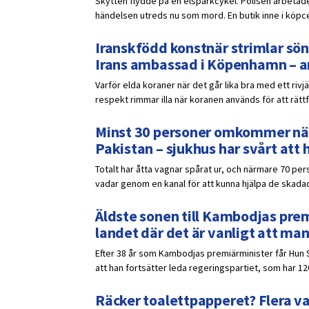
Skytten flydde på en elsparkcykel. Polisen arbetade
händelsen utreds nu som mord. En butik inne i köpce
Iranskfödd konstnär strimlar sön
Irans ambassad i Köpenhamn – a
Varför elda koraner när det går lika bra med ett rivj
respekt rimmar illa när koranen används för att rättf
Minst 30 personer omkommer när 
Pakistan – sjukhus har svårt att 
Totalt har åtta vagnar spårat ur, och närmare 70 pers
vadar genom en kanal för att kunna hjälpa de skadad
Äldste sonen till Kambodjas prem
landet där det är vanligt att ma
Efter 38 år som Kambodjas premiärminister får Hun 
att han fortsätter leda regeringspartiet, som har 12
Räcker toalettpapperet? Flera v