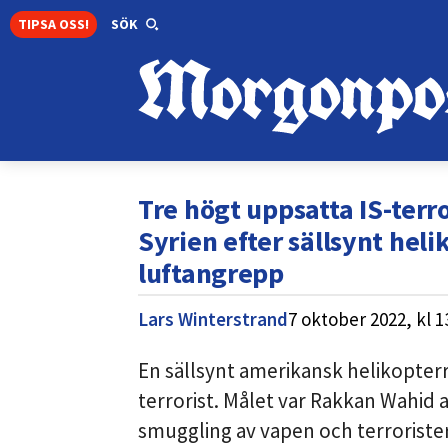
TIPSA OSS!
SÖK
Tre högt uppsatta IS-terro
Syrien efter sällsynt heli
luftangrepp
Lars Winterstrand
7 oktober 2022,
kl
1
En sällsynt amerikansk helikopterr
terrorist. Målet var Rakkan Wahid 
smuggling av vapen och terrorister