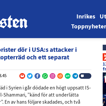
Inrikes
Ut
Toppnyhete
rister dör i USA:s attacker i
kopterräd och ett separat
1
f
3.45
äd i Syrien i går dödade en högt uppsatt IS-
al-Shammari, ”känd för att underlätta
”. En av hans följare skadades, och två