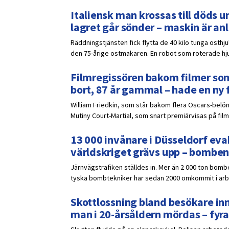
Italiensk man krossas till döds un
lagret går sönder – maskin är a
Räddningstjänsten fick flytta de 40 kilo tunga osthj
den 75-årige ostmakaren. En robot som roterade hjule
Filmregissören bakom filmer som
bort, 87 år gammal – hade en ny 
William Friedkin, som står bakom flera Oscars-belöna
Mutiny Court-Martial, som snart premiärvisas på film
13 000 invånare i Düsseldorf eva
världskriget grävs upp – bomben
Järnvägstrafiken ställdes in. Mer än 2 000 ton bomb
tyska bombtekniker har sedan 2000 omkommit i ar
Skottlossning bland besökare inn
man i 20-årsåldern mördas – fyra