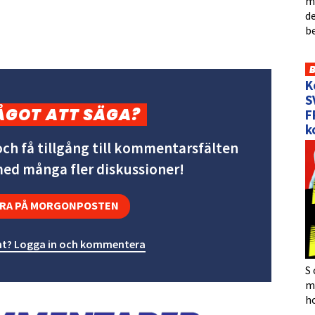
me
de
b
K
S
ÅGOT ATT SÄGA?
F
k
ch få tillgång till kommentarsfälten
 med många fler diskussioner!
RA PÅ MORGONPOSTEN
t? Logga in och kommentera
S 
må
h