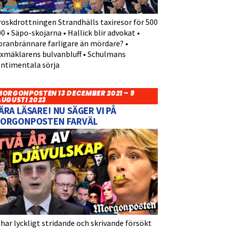
roskdrottningen Strandhälls taxiresor för 500
0 • Säpo-skojarna • Hallick blir advokat •
oranbrännare farligare än mördare? •
yxmäklarens bulvanbluff • Schulmans
entimentala sörja
MORGONPOSTEN 13 DECEMBER 2021 – 9
AUGUSTI 2023
ÄRA LÄSARE! NU SÄGER VI PÅ
ORGONPOSTEN FARVÄL
 har lyckligt stridande och skrivande försökt