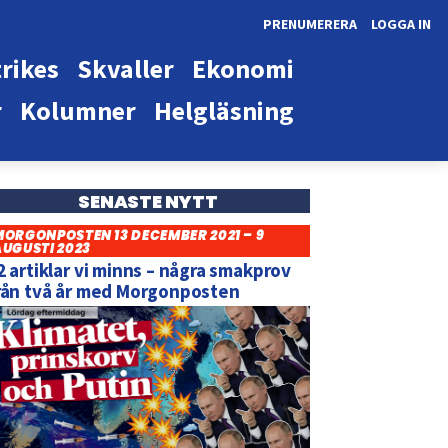
PRENUMERERA
LOGGA IN
rikes
Skvaller
Ekonomi
r
Kolumner
Helgläsning
SENASTE NYTT
MORGONPOSTEN 13 DECEMBER 2021 – 9
AUGUSTI 2023
2 artiklar vi minns – några smakprov
rån två år med Morgonposten