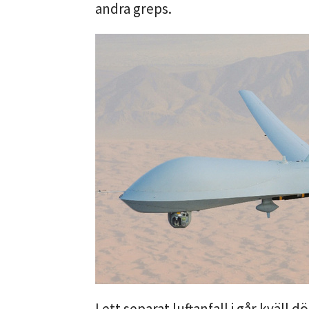
andra greps.
I ett separat luftanfall i går kväll