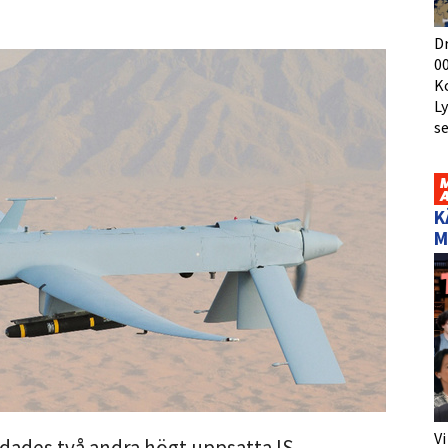
D
00
K
L
s
K
M
Vi
 dödades två andra högt uppsatta IS-