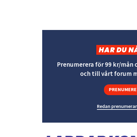
HAR DU N
Prenumerera för 99 kr/mån o
och till vårt forum
PRENUMERE
Redan prenumeran