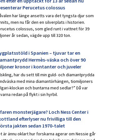
om efter en upptäckt för 13 år sedan nu
resenterar Perucetus colossus
åvalen har länge ansetts vara det tyngsta djur som
nnits, men nu får den en silverplats i historien.
rucetus colossus, som gled runt i vattnet för 39
ljoner år sedan, vägde upp till 320 ton.
ygplatsstöld i Spanien – tjuvar tar en
iamantprydd Hermès-väska och över 90
iljoner kronor i kontanter och juveler
lskling, har du sett till min guld- och diamantprydda
ndväska med mina diamantörhängen, tiomiljoners
lgari-klockan och buntarna med sedlar?” Då var
uvarna redan på flykt i sin hyrbil.
rfaren monsterjägare? Loch Ness Center i
ottland efterlyser nu frivilliga till den
törsta jakten sedan 1970-talet
t är ännu oklart hur forskarna agerar om Nessie går