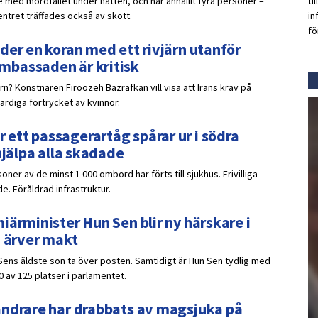
 med mordfallet under natten, och har anhållit fyra personer –
ti
ntret träffades också av skott.
in
fö
der en koran med ett rivjärn utanför
mbassaden är kritisk
ärn? Konstnären Firoozeh Bazrafkan vill visa att Irans krav på
ärdiga förtrycket av kvinnor.
ett passagerartåg spårar ur i södra
hjälpa alla skadade
oner av de minst 1 000 ombord har förts till sjukhus. Frivilliga
e. Föråldrad infrastruktur.
iärminister Hun Sen blir ny härskare i
n ärver makt
Sens äldste son ta över posten. Samtidigt är Hun Sen tydlig med
0 av 125 platser i parlamentet.
andrare har drabbats av magsjuka på