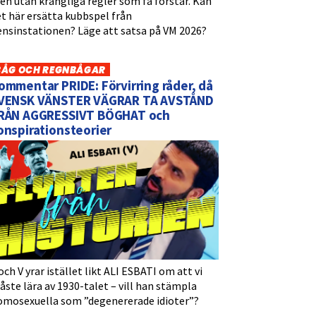
n utan krångliga regler som få förstår. Kan
t här ersätta kubbspel från
ensinstationen? Läge att satsa på VM 2026?
BÅG OCH REGNBÅGAR
ommentar PRIDE: Förvirring råder, då
VENSK VÄNSTER VÄGRAR TA AVSTÅND
RÅN AGGRESSIVT BÖGHAT och
onspirationsteorier
och V yrar istället likt ALI ESBATI om att vi
ste lära av 1930-talet – vill han stämpla
omosexuella som ”degenererade idioter”?