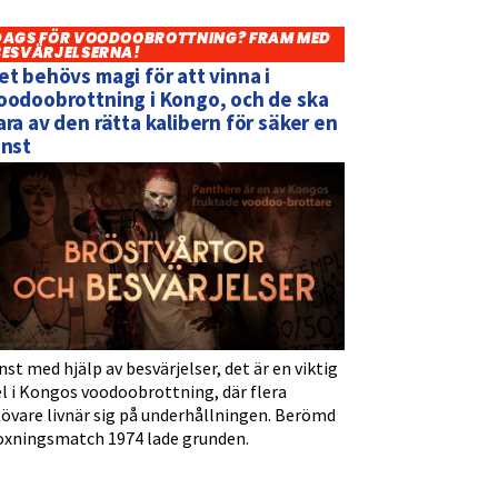
DAGS FÖR VOODOOBROTTNING? FRAM MED
BESVÄRJELSERNA!
et behövs magi för att vinna i
oodoobrottning i Kongo, och de ska
ara av den rätta kalibern för säker en
inst
nst med hjälp av besvärjelser, det är en viktig
l i Kongos voodoobrottning, där flera
tövare livnär sig på underhållningen. Berömd
oxningsmatch 1974 lade grunden.