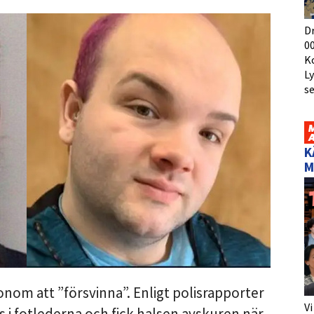
D
00
K
L
s
K
M
onom att ”försvinna”. Enligt polisrapporter
Vi
 i fotlederna och fick halsen avskuren när