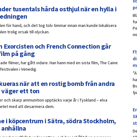
s
p
der tusentals hårda osthjul när en hylla i
nledningen
Bl
fu
ulen för hand, och det tog tolv timmar innan man kunde lokalisera
Pe
n trolig orsak till olyckan.
mi
 Exorcisten och French Connection går
Fl
film på gång
d
de filmer, har gått vidare. Han hann med en sista film, The Caine
m
festivalen i Venedig.
”Ä
ha
kueras när att en rostig bomb från andra
Bv
 väger ett ton
tj
er och skarp ammunition upptäcks varje år i Tyskland – elva
betet med att desarmera dem.
E
Sk
e i köpcentrum i Sätra, södra Stockholm,
s
 anhållna
De