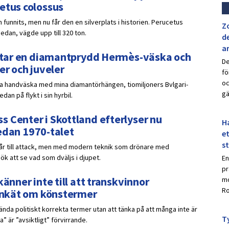
etus colossus
 funnits, men nu får den en silverplats i historien. Perucetus
Z
sedan, vägde upp till 320 ton.
de
a
ar tar en diamantprydd Hermès-väska och
De
er och juveler
fö
oc
ydda handväska med mina diamantörhängen, tiomiljoners Bvlgari-
gä
an på flykt i sin hyrbil.
 Center i Skottland efterlyser nu
Ha
 sedan 1970-talet
et
s
går till attack, men med modern teknik som drönare med
k att se vad som dväljs i djupet.
En
pr
änner inte till att transkvinnor
mo
Ro
 enkät om könstermer
nda politiskt korrekta termer utan att tänka på att många inte är
Ty
 är ”avsiktligt” förvirrande.