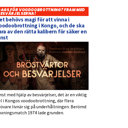
DAGS FÖR VOODOOBROTTNING? FRAM MED
BESVÄRJELSERNA!
et behövs magi för att vinna i
oodoobrottning i Kongo, och de ska
ara av den rätta kalibern för säker en
inst
nst med hjälp av besvärjelser, det är en viktig
l i Kongos voodoobrottning, där flera
tövare livnär sig på underhållningen. Berömd
oxningsmatch 1974 lade grunden.