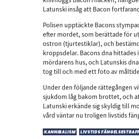
Latunski insåg att Bacon fortfarande
Polisen upptäckte Bacons stympade
efter mordet, som berättade för u
ostron (tjurtestiklar), och bestä
kroppsdelar. Bacons dna hittades i 
mördarens hus, och Latunskis dna 
tog till och med ett foto av måltid
Under den följande rättegången vil
sjukdom låg bakom brottet, och att
Latunski erkände sig skyldig till m
vård väntar nu troligen livstids fän
KANNIBALISM
LIVSTIDS FÄNGELSESTRAF