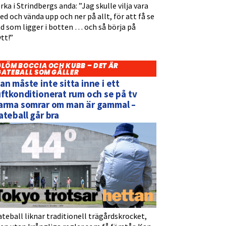
rka i Strindbergs anda: ”Jag skulle vilja vara
d och vända upp och ner på allt, för att få se
d som ligger i botten … och så börja på
tt!”
GLÖM BOCCIA OCH KUBB – DET ÄR
GATEBALL SOM GÄLLER
an måste inte sitta inne i ett
uftkonditionerat rum och se på tv
arma somrar om man är gammal –
ateball går bra
teball liknar traditionell trägårdskrocket,