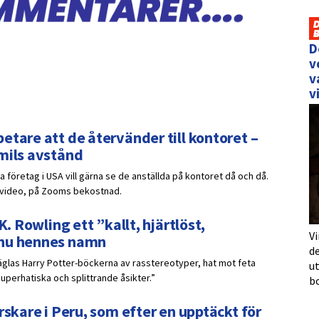
D
v
v
v
etare att de återvänder till kontoret –
 mils avstånd
 företag i USA vill gärna se de anställda på kontoret då och då.
r video, på Zooms bekostnad.
K. Rowling ett ”kallt, hjärtlöst,
Vi
 nu hennes namn
de
räglas Harry Potter-böckerna av rasstereotyper, hat mot feta
u
uperhatiska och splittrande åsikter.”
b
rskare i Peru, som efter en upptäckt för