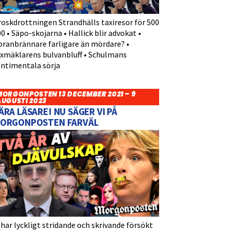
roskdrottningen Strandhälls taxiresor för 500
0 • Säpo-skojarna • Hallick blir advokat •
oranbrännare farligare än mördare? •
yxmäklarens bulvanbluff • Schulmans
entimentala sörja
MORGONPOSTEN 13 DECEMBER 2021 – 9
AUGUSTI 2023
ÄRA LÄSARE! NU SÄGER VI PÅ
ORGONPOSTEN FARVÄL
 har lyckligt stridande och skrivande försökt