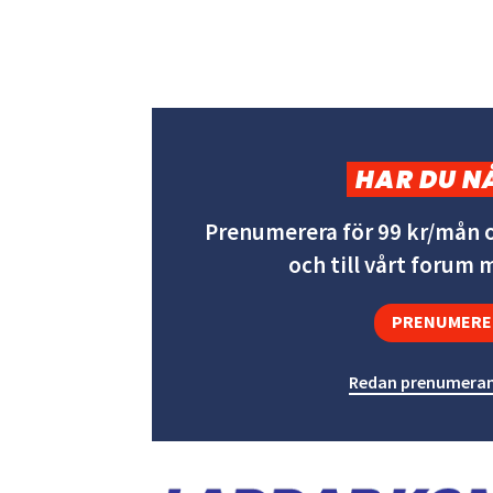
HAR DU N
Prenumerera för 99 kr/mån o
och till vårt forum
PRENUMERE
Redan prenumeran