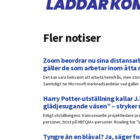
Fler notiser
Zoom beordrar nu sina distansarb
gäller de som arbetar inom åtta
Det kan vara bekvämt att arbeta hemifrån, men stora
Samtidigt tar Microsoft marknadsandelar vad gälle
Harry Potter-utställning kallar J.
glädjesugande väsen” – stryker
Enligt utställningens transsexuelle projektledare p
personer, brist på HBTQIA+-personer. Rowling har ”s
Tyngre än en blåval? Ja, säger fo