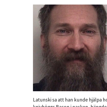
Latunski sa att han kunde hjälpa h
knivhöggs Bacon i nacken, hängdes