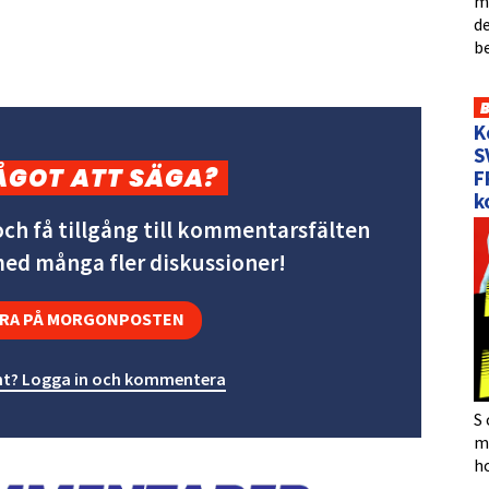
me
de
b
K
S
ÅGOT ATT SÄGA?
F
k
ch få tillgång till kommentarsfälten
 med många fler diskussioner!
RA PÅ MORGONPOSTEN
t? Logga in och kommentera
S 
må
h