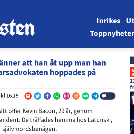
Inrikes
Ut
Toppnyhete
änner att han åt upp man han
svarsadvokaten hoppades på
1
f
kl
16.15
sitt offer Kevin Bacon, 29 år, genom
pendent. De träffades hemma hos Latunski,
ar självmordsbenägen.