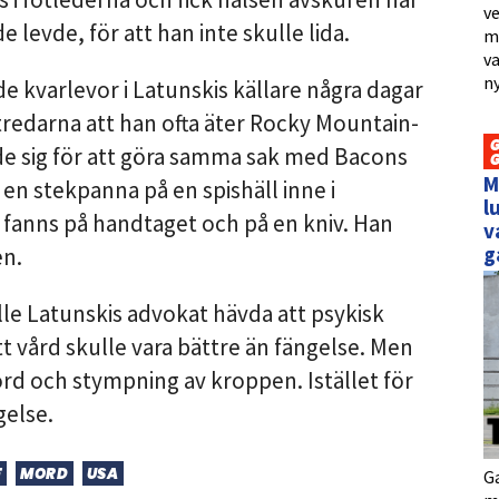
ve
 levde, för att han inte skulle lida.
me
va
ny
 kvarlevor i Latunskis källare några dagar
tredarna att han ofta äter Rocky Mountain-
mde sig för att göra samma sak med Bacons
M
en stekpanna på en spishäll inne i
l
fanns på handtaget och på en kniv. Han
v
g
en.
le Latunskis advokat hävda att psykisk
 vård skulle vara bättre än fängelse. Men
ord och stympning av kroppen. Istället för
gelse.
F
MORD
USA
Ga