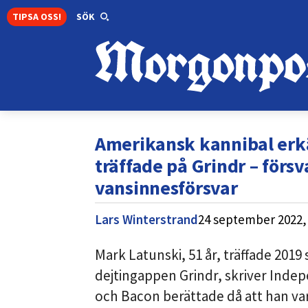
TIPSA OSS!
SÖK
Amerikansk kannibal erk
träffade på Grindr – för
vansinnesförsvar
Lars Winterstrand
24 september 2022,
Mark Latunski, 51 år, träffade 2019 
dejtingappen Grindr, skriver Inde
och Bacon berättade då att han v