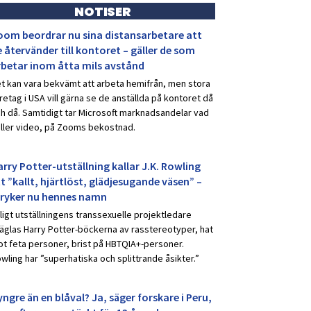
NOTISER
oom beordrar nu sina distansarbetare att
 återvänder till kontoret – gäller de som
rbetar inom åtta mils avstånd
t kan vara bekvämt att arbeta hemifrån, men stora
retag i USA vill gärna se de anställda på kontoret då
h då. Samtidigt tar Microsoft marknadsandelar vad
ller video, på Zooms bekostnad.
rry Potter-utställning kallar J.K. Rowling
t ”kallt, hjärtlöst, glädjesugande väsen” –
tryker nu hennes namn
ligt utställningens transsexuelle projektledare
äglas Harry Potter-böckerna av rasstereotyper, hat
t feta personer, brist på HBTQIA+-personer.
wling har ”superhatiska och splittrande åsikter.”
ngre än en blåval? Ja, säger forskare i Peru,