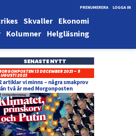
PRENUMERERA
LOGGA IN
rikes
Skvaller
Ekonomi
r
Kolumner
Helgläsning
SENASTE NYTT
MORGONPOSTEN 13 DECEMBER 2021 – 9
AUGUSTI 2023
2 artiklar vi minns – några smakprov
rån två år med Morgonposten