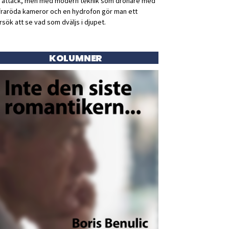
ll attack, men med modern teknik som drönare med
fraröda kameror och en hydrofon gör man ett
rsök att se vad som dväljs i djupet.
KOLUMNER