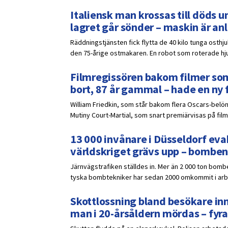
Italiensk man krossas till döds un
lagret går sönder – maskin är a
Räddningstjänsten fick flytta de 40 kilo tunga osthj
den 75-årige ostmakaren. En robot som roterade hjule
Filmregissören bakom filmer som
bort, 87 år gammal – hade en ny 
William Friedkin, som står bakom flera Oscars-belöna
Mutiny Court-Martial, som snart premiärvisas på film
13 000 invånare i Düsseldorf eva
världskriget grävs upp – bomben
Järnvägstrafiken ställdes in. Mer än 2 000 ton bomb
tyska bombtekniker har sedan 2000 omkommit i ar
Skottlossning bland besökare inn
man i 20-årsåldern mördas – fyra