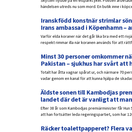
Skytten flydde på en elsparkcykel. Polisen arbetade
händelsen utreds nu som mord. En butik inne i köpce
Iranskfödd konstnär strimlar sön
Irans ambassad i Köpenhamn – a
Varför elda koraner när det går lika bra med ett rivj
respekt rimmar illa när koranen används för att rättf
Minst 30 personer omkommer när 
Pakistan – sjukhus har svårt att 
Totalt har åtta vagnar spårat ur, och närmare 70 pers
vadar genom en kanal för att kunna hjälpa de skadad
Äldste sonen till Kambodjas prem
landet där det är vanligt att ma
Efter 38 år som Kambodjas premiärminister får Hun 
att han fortsätter leda regeringspartiet, som har 12
Räcker toalettpapperet? Flera v