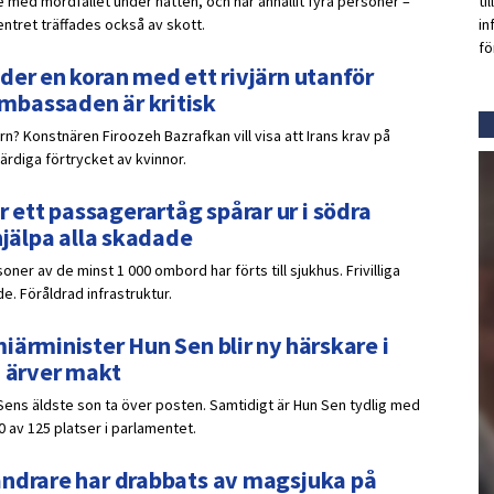
 med mordfallet under natten, och har anhållit fyra personer –
ti
ntret träffades också av skott.
in
fö
der en koran med ett rivjärn utanför
mbassaden är kritisk
ärn? Konstnären Firoozeh Bazrafkan vill visa att Irans krav på
ärdiga förtrycket av kvinnor.
ett passagerartåg spårar ur i södra
hjälpa alla skadade
oner av de minst 1 000 ombord har förts till sjukhus. Frivilliga
e. Föråldrad infrastruktur.
iärminister Hun Sen blir ny härskare i
n ärver makt
Sens äldste son ta över posten. Samtidigt är Hun Sen tydlig med
0 av 125 platser i parlamentet.
andrare har drabbats av magsjuka på