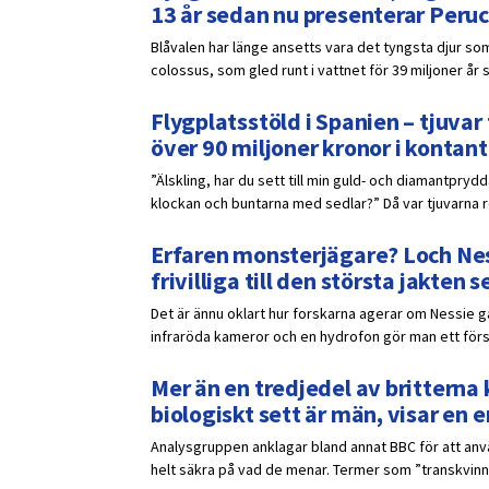
13 år sedan nu presenterar Peruc
Blåvalen har länge ansetts vara det tyngsta djur som
colossus, som gled runt i vattnet för 39 miljoner år 
Flygplatsstöld i Spanien – tjuv
över 90 miljoner kronor i kontant
”Älskling, har du sett till min guld- och diamantpr
klockan och buntarna med sedlar?” Då var tjuvarna red
Erfaren monsterjägare? Loch Ness
frivilliga till den största jakten
Det är ännu oklart hur forskarna agerar om Nessie 
infraröda kameror och en hydrofon gör man ett försö
Mer än en tredjedel av britterna k
biologiskt sett är män, visar en
Analysgruppen anklagar bland annat BBC för att anvä
helt säkra på vad de menar. Termer som ”transkvinna”