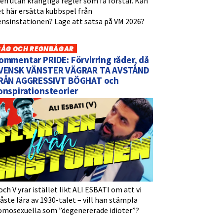
n utan krångliga regler som få förstår. Kan
t här ersätta kubbspel från
ensinstationen? Läge att satsa på VM 2026?
BÅG OCH REGNBÅGAR
ommentar PRIDE: Förvirring råder, då
VENSK VÄNSTER VÄGRAR TA AVSTÅND
RÅN AGGRESSIVT BÖGHAT och
onspirationsteorier
och V yrar istället likt ALI ESBATI om att vi
ste lära av 1930-talet – vill han stämpla
omosexuella som ”degenererade idioter”?