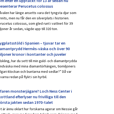
om efter en upptäckt för 13 år sedan nu
resenterar Perucetus colossus
åvalen har länge ansetts vara det tyngsta djur som
nnits, men nu får den en silverplats i historien.
rucetus colossus, som gled runt i vattnet för 39
ljoner år sedan, vägde upp till 320 ton.
ygplatsstöld i Spanien – tjuvar tar en
iamantprydd Hermès-väska och över 90
iljoner kronor i kontanter och juveler
lskling, har du sett till min guld- och diamantprydda
ndväska med mina diamantörhängen, tiomiljoners
lgari-klockan och buntarna med sedlar?” Då var
uvarna redan på flykt i sin hyrbil.
rfaren monsterjägare? Loch Ness Center i
ottland efterlyser nu frivilliga till den
törsta jakten sedan 1970-talet
t är ännu oklart hur forskarna agerar om Nessie går