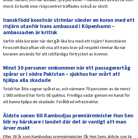
mord. En butik inne i köpcentret träffades också av skott.
Iranskfödd konstnär strimlar sönder en koran med ett
rivjärn utanför Irans ambassad i Köpenhamn –
ambassaden är kritisk
Varför elda koraner när det går lika bra med ett rivjärn? Konstnären
Firoozeh Bazrafkan vill visa att Irans krav på respekt rimmar illa när
koranen används för att rättfärdiga förtrycket av kvinnor.
Minst 30 personer omkommer när ett passagerartåg
spårar ur i södra Pakistan – sjukhus har svårt att
hjälpa alla skadade
Totalt har åtta vagnar spårat ur, och närmare 70 personer av de minst
1 000 ombord har förts till sjukhus. Frivilliga vadar genom en kanal för
att kunna hjälpa de skadade. Föråldrad infrastruktur.
Äldste sonen till Kambodjas premiärminister Hun Sen
blir ny härskare i landet där det är vanligt att man
ärver makt
Efter 38 år som Kambodjas premiärminister får Hun Sens äldste son ta