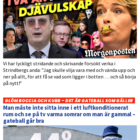
Vi har lyckligt stridande och skrivande försökt verka i
Strindbergs anda: ”Jag skulle vilja vara med och vända upp och
ner på allt, för att få se vad som ligger i botten … och så börja
på nytt!”
GLÖM BOCCIA OCH KUBB – DET ÄR GATEBALL SOM GÄLLER
Man måste inte sitta inne i ett luftkonditionerat
rum och se på tv varma somrar om man är gammal –
gateball går bra