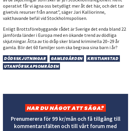
operativt får vi ägna oss betydligt mer åt det här, och det tar
givetvis resurser från annat”, säger Jari Kalliorinne,
vakthavande befäl vid Stockholmspolisen.
Enligt Brottsförebyggande rådet är Sverige det enda bland 22
jämförda länder i Europa med en ökande trend av dödliga
skjutningar. Åtta av tio dråp sker bland kriminella 20–29 år
gamla. Blir det 60 familjer som ska begrava sina barn i år?
DÖDSSKJUTNINGAR
GAMLEGÅRDEN
KRISTIANSTAD
UTANFÖRSKAPSOMRÅDEN
HAR DU NÅGOT ATT SÄGA?
Prenumerera för 99 kr/mån och få tillgång till
kommentarsfälten och till vårt forum med