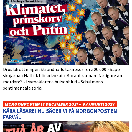
Droskdrottningen Strandhälls taxiresor för 500 000 • Säpo-
skojarna • Hallick blir advokat • Koranbrännare farligare än
mördare? • Lyxmäklarens bulvanbluff • Schulmans
sentimentala sörja
MORGONPOSTEN 13 DECEMBER 2021 – 9 AUGUSTI 2023
KÄRA LÄSARE! NU SÄGER VI PÅ MORGONPOSTEN
FARVÄL