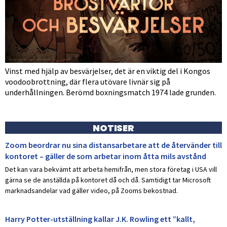
Vinst med hjälp av besvärjelser, det är en viktig del i Kongos
voodoobrottning, där flera utövare livnär sig på
underhållningen. Berömd boxningsmatch 1974 lade grunden.
NOTISER
Zoom beordrar nu sina distansarbetare att de återvänder till
kontoret – gäller de som arbetar inom åtta mils avstånd
Det kan vara bekvämt att arbeta hemifrån, men stora företag i USA vill
gärna se de anställda på kontoret då och då. Samtidigt tar Microsoft
marknadsandelar vad gäller video, på Zooms bekostnad.
Harry Potter-utställning kallar J.K. Rowling ett ”kallt,