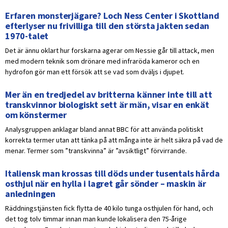
Erfaren monsterjägare? Loch Ness Center i Skottland
efterlyser nu frivilliga till den största jakten sedan
1970-talet
Det är ännu oklart hur forskarna agerar om Nessie går till attack, men
med modern teknik som drönare med infraröda kameror och en
hydrofon gör man ett försök att se vad som dväljs i djupet.
Mer än en tredjedel av britterna känner inte till att
transkvinnor biologiskt sett är män, visar en enkät
om könstermer
Analysgruppen anklagar bland annat BBC för att använda politiskt
korrekta termer utan att tänka på att många inte är helt säkra på vad de
menar. Termer som ”transkvinna” är ”avsiktligt” förvirrande.
Italiensk man krossas till döds under tusentals hårda
osthjul när en hylla i lagret går sönder – maskin är
anledningen
Räddningstjänsten fick flytta de 40 kilo tunga osthjulen för hand, och
det tog tolv timmar innan man kunde lokalisera den 75-årige