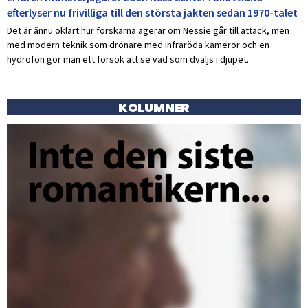
efterlyser nu frivilliga till den största jakten sedan 1970-talet
Det är ännu oklart hur forskarna agerar om Nessie går till attack, men
med modern teknik som drönare med infraröda kameror och en
hydrofon gör man ett försök att se vad som dväljs i djupet.
KOLUMNER