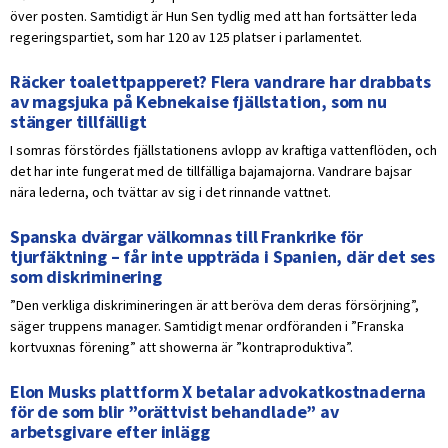
över posten. Samtidigt är Hun Sen tydlig med att han fortsätter leda
regeringspartiet, som har 120 av 125 platser i parlamentet.
Räcker toalettpapperet? Flera vandrare har drabbats
av magsjuka på Kebnekaise fjällstation, som nu
stänger tillfälligt
I somras förstördes fjällstationens avlopp av kraftiga vattenflöden, och
det har inte fungerat med de tillfälliga bajamajorna. Vandrare bajsar
nära lederna, och tvättar av sig i det rinnande vattnet.
Spanska dvärgar välkomnas till Frankrike för
tjurfäktning – får inte uppträda i Spanien, där det ses
som diskriminering
”Den verkliga diskrimineringen är att beröva dem deras försörjning”,
säger truppens manager. Samtidigt menar ordföranden i ”Franska
kortvuxnas förening” att showerna är ”kontraproduktiva”.
Elon Musks plattform X betalar advokatkostnaderna
för de som blir ”orättvist behandlade” av
arbetsgivare efter inlägg