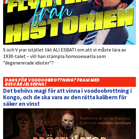
S och V yrar istället likt ALI ESBATI om att vi måste lära av
1930-talet – vill han stämpla homosexuella som
”degenererade idioter”?
DAGS FÖR VOODOOBROTTNING? FRAM MED
BESVÄRJELSERNA!
Det behövs magi för att vinna i voodoobrottning i
Kongo, och de ska vara av den rätta kalibern för
säker en vinst