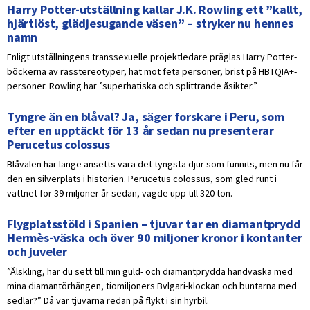
Harry Potter-utställning kallar J.K. Rowling ett ”kallt,
hjärtlöst, glädjesugande väsen” – stryker nu hennes
namn
Enligt utställningens transsexuelle projektledare präglas Harry Potter-
böckerna av rasstereotyper, hat mot feta personer, brist på HBTQIA+-
personer. Rowling har ”superhatiska och splittrande åsikter.”
Tyngre än en blåval? Ja, säger forskare i Peru, som
efter en upptäckt för 13 år sedan nu presenterar
Perucetus colossus
Blåvalen har länge ansetts vara det tyngsta djur som funnits, men nu får
den en silverplats i historien. Perucetus colossus, som gled runt i
vattnet för 39 miljoner år sedan, vägde upp till 320 ton.
Flygplatsstöld i Spanien – tjuvar tar en diamantprydd
Hermès-väska och över 90 miljoner kronor i kontanter
och juveler
”Älskling, har du sett till min guld- och diamantprydda handväska med
mina diamantörhängen, tiomiljoners Bvlgari-klockan och buntarna med
sedlar?” Då var tjuvarna redan på flykt i sin hyrbil.