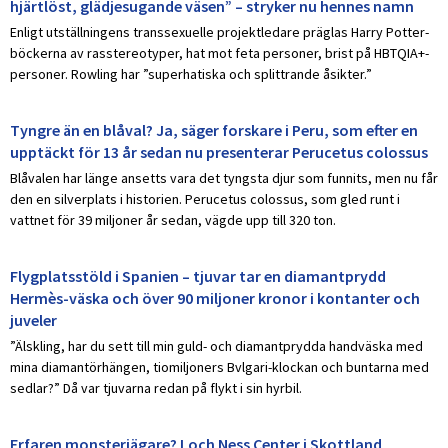
hjärtlöst, glädjesugande väsen” – stryker nu hennes namn
Enligt utställningens transsexuelle projektledare präglas Harry Potter-
böckerna av rasstereotyper, hat mot feta personer, brist på HBTQIA+-
personer. Rowling har ”superhatiska och splittrande åsikter.”
Tyngre än en blåval? Ja, säger forskare i Peru, som efter en
upptäckt för 13 år sedan nu presenterar Perucetus colossus
Blåvalen har länge ansetts vara det tyngsta djur som funnits, men nu får
den en silverplats i historien. Perucetus colossus, som gled runt i
vattnet för 39 miljoner år sedan, vägde upp till 320 ton.
Flygplatsstöld i Spanien – tjuvar tar en diamantprydd
Hermès-väska och över 90 miljoner kronor i kontanter och
juveler
”Älskling, har du sett till min guld- och diamantprydda handväska med
mina diamantörhängen, tiomiljoners Bvlgari-klockan och buntarna med
sedlar?” Då var tjuvarna redan på flykt i sin hyrbil.
Erfaren monsterjägare? Loch Ness Center i Skottland