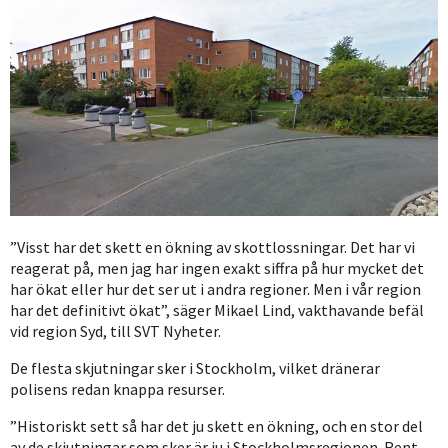
”Visst har det skett en ökning av skottlossningar. Det har vi
reagerat på, men jag har ingen exakt siffra på hur mycket det
har ökat eller hur det ser ut i andra regioner. Men i vår region
har det definitivt ökat”, säger Mikael Lind, vakthavande befäl
vid region Syd, till SVT Nyheter.
De flesta skjutningar sker i Stockholm, vilket dränerar
polisens redan knappa resurser.
”Historiskt sett så har det ju skett en ökning, och en stor del
av de skjutningar som sker är ju i Stockholmsregionen. Rent