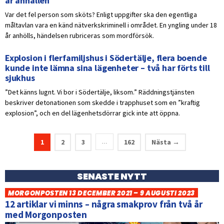
år anhållen
Var det fel person som sköts? Enligt uppgifter ska den egentliga
måltavlan vara en känd nätverkskriminell i området. En yngling under 18
år anhölls, händelsen rubriceras som mordförsök.
Explosion i flerfamiljshus i Södertälje, flera boende
kunde inte lämna sina lägenheter – två har förts till
sjukhus
”Det känns lugnt. Vi bor i Södertälje, liksom.” Räddningstjänsten
beskriver detonationen som skedde i trapphuset som en ”kraftig
explosion”, och en del lägenhetsdörrar gick inte att öppna.
1
2
3
162
Nästa →
…
SENASTE NYTT
MORGONPOSTEN 13 DECEMBER 2021 – 9 AUGUSTI 2023
12 artiklar vi minns – några smakprov från två år
med Morgonposten