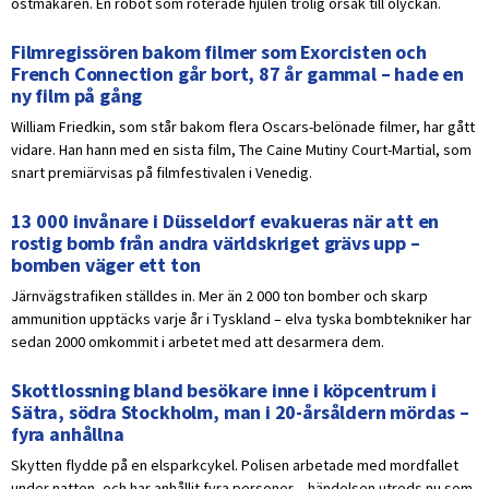
ostmakaren. En robot som roterade hjulen trolig orsak till olyckan.
Filmregissören bakom filmer som Exorcisten och
French Connection går bort, 87 år gammal – hade en
ny film på gång
William Friedkin, som står bakom flera Oscars-belönade filmer, har gått
vidare. Han hann med en sista film, The Caine Mutiny Court-Martial, som
snart premiärvisas på filmfestivalen i Venedig.
13 000 invånare i Düsseldorf evakueras när att en
rostig bomb från andra världskriget grävs upp –
bomben väger ett ton
Järnvägstrafiken ställdes in. Mer än 2 000 ton bomber och skarp
ammunition upptäcks varje år i Tyskland – elva tyska bombtekniker har
sedan 2000 omkommit i arbetet med att desarmera dem.
Skottlossning bland besökare inne i köpcentrum i
Sätra, södra Stockholm, man i 20-årsåldern mördas –
fyra anhållna
Skytten flydde på en elsparkcykel. Polisen arbetade med mordfallet
under natten, och har anhållit fyra personer – händelsen utreds nu som